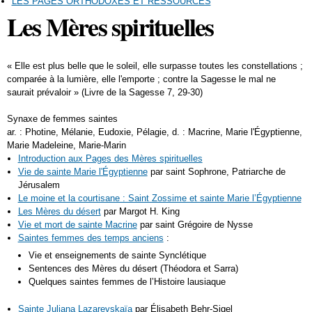
LES PAGES ORTHODOXES ET RESSOURCES
Les Mères spirituelles
« Elle est plus belle que le soleil, elle surpasse toutes les constellations ;
comparée à la lumière, elle l'emporte ; contre la Sagesse le mal ne
saurait prévaloir » (Livre de la Sagesse 7, 29-30)
Synaxe de femmes saintes
ar. : Photine, Mélanie, Eudoxie, Pélagie, d. : Macrine, Marie l'Égyptienne,
Marie Madeleine, Marie-Marin
Introduction aux Pages des Mères spirituelles
Vie de sainte Marie l'Égyptienne
par saint Sophrone, Patriarche de
Jérusalem
Le moine et la courtisane : Saint Zossime et sainte Marie l’Égyptienne
Les Mères du désert
par Margot H. King
Vie et mort de sainte Macrine
par saint Grégoire de Nysse
Saintes femmes des temps anciens
:
Vie et enseignements de sainte Synclétique
Sentences des Mères du désert (Théodora et Sarra)
Quelques saintes femmes de l’Histoire lausiaque
Sainte Juliana Lazarevskaïa
par Élisabeth Behr-Sigel