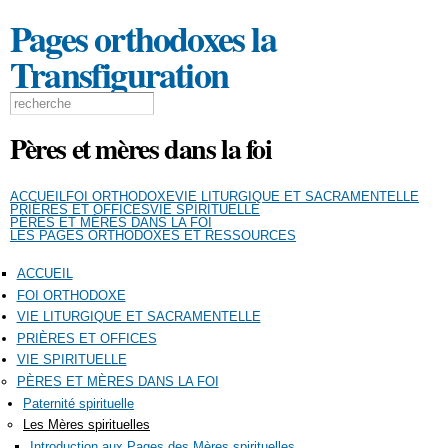
Aller au
Pages orthodoxes la
contenu
principal
Transfiguration
Formulaire de recherche
Search this site
Pères et mères dans la foi
ACCUEIL
FOI ORTHODOXE
VIE LITURGIQUE ET SACRAMENTELLE
PRIÈRES ET OFFICES
VIE SPIRITUELLE
PÈRES ET MÈRES DANS LA FOI
LES PAGES ORTHODOXES ET RESSOURCES
ACCUEIL
FOI ORTHODOXE
VIE LITURGIQUE ET SACRAMENTELLE
PRIÈRES ET OFFICES
VIE SPIRITUELLE
PÈRES ET MÈRES DANS LA FOI
Paternité spirituelle
Les Mères spirituelles
Introduction aux Pages des Mères spirituelles