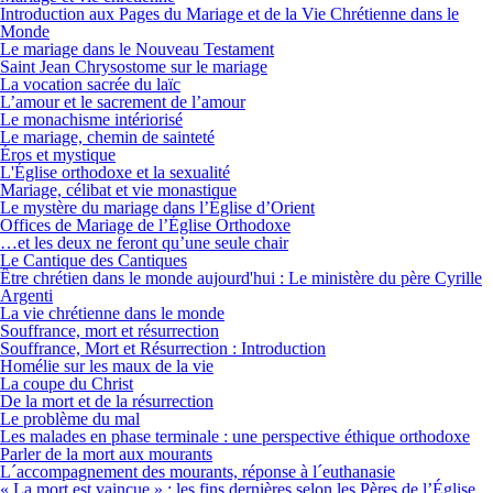
Introduction aux Pages du Mariage et de la Vie Chrétienne dans le
Monde
Le mariage dans le Nouveau Testament
Saint Jean Chrysostome sur le mariage
La vocation sacrée du laïc
L’amour et le sacrement de l’amour
Le monachisme intériorisé
Le mariage, chemin de sainteté
Éros et mystique
L'Église orthodoxe et la sexualité
Mariage, célibat et vie monastique
Le mystère du mariage dans l’Église d’Orient
Offices de Mariage de l’Église Orthodoxe
…et les deux ne feront qu’une seule chair
Le Cantique des Cantiques
Être chrétien dans le monde aujourd'hui : Le ministère du père Cyrille
Argenti
La vie chrétienne dans le monde
Souffrance, mort et résurrection
Souffrance, Mort et Résurrection : Introduction
Homélie sur les maux de la vie
La coupe du Christ
De la mort et de la résurrection
Le problème du mal
Les malades en phase terminale : une perspective éthique orthodoxe
Parler de la mort aux mourants
L´accompagnement des mourants, réponse à l´euthanasie
« La mort est vaincue » : les fins dernières selon les Pères de l’Église