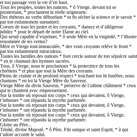
et ton passage vers la vie d’en haut.
Tous les peuples, toutes les nations, * ô Vierge, devant toi se
prosternant, * proclament ta réelle seigneurie.
Des rhéteurs au verbe débordant * tu fis sécher la science et le savoir *
par ton enfantement surnaturel.
Coeurs de tous les justes et les croyants, * dansez et d’allégresse
jubilez * pour le départ de notre Dame au ciel.
Qui serait capable d’exprimer, * ô seule Mère en la virginité, * l’illustre
renommée de tes vertus?
Mère et Vierge tout-immaculée, * des vrais croyants relève le front *
par ton enfantement miraculeux.
Toutes les familles des nations * font cercle autour de ton sépulcre saint
* en te chantant des hymnes sacrées.
Tous, ô Vierge, nous te proclamons * la protectrice de tous les
chrétiens * et plus que tout la Mère des croyants.
Pleins de crainte et de profond respect * touchant ton lit funèbre, nous
chantons * en toi la Vierge Mère du Sauveur.
Vierge Mère du divin Sauveur, * préserve de l’ultime châtiment * ceux
qui te chantent avec empressement.
Sur la tombe où reposait ton corps * ceux qui devaient, ô Vierge,
t’inhumer * ont répandu la myrrhe parfumée.
Sur la tombe où reposait ton corps * ceux qui devaient, ô Vierge,
t’inhumer * ont répandu la myrrhe parfumée.
Sur la tombe où reposait ton corps * ceux qui devaient, ô Vierge,
t’inhumer * ont répandu la myrrhe parfumée.
Gloire au Père...
Trinité, divine Majesté, * ô Père, Fils unique et saint Esprit, * à qui
t’adore accorde le salut.