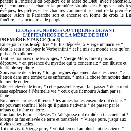
pénètre à l’intérieur du Sépulcre de la Mère de Dieu, avec l’encensoir,
et il commence à chanter la première strophe des Éloges
; puis le
évêques, les prêtres et les chantres continuent le chant de la première
stance. Alors le Patriarche sort et encense en forme de croix le Lit
funèbre, le sanctuaire et le peuple.
ÉLOGES FUNÈBRES OU THRÈNES DEVANT
L’ÉPITAPHIOS DE LA MÈRE DE DIEU
PREMIÈRE STANCE (ton 5)
En ce jour dans le sépulcre * tu fus déposée, ô Vierge immaculée *
dont le sein a pu loger le Verbe infini * et l’a mis au monde sans qu’on
puisse l’expliquer.
Tant les hommes que les Anges, * Vierge Mère, furent pris au
dépourvu * en présence du mystère qui te concernait: * ton illustre et
ineffable sépulture.
Souveraine de la terre, * toi qui règnes également dans les cieux, * à
l’étroit dans une tombe tu es enfermée, * mais la chose fut notoire dans
le monde entier.
Elle est élevée de terre, * cette passerelle ayant fait passer * de la mort
sans espérance à l’éternelle vie * ceux que fit mourir Adam par sa
faute.
En amères larmes et thrènes * tes amies toutes ensemble ont éclaté, *
ne pouvant souffrir l’idée qu’il puisse t’advenir * de passer par le
trépas qui mène en terre.
Pourtant les Esprits célestes * d’allégresse ont exulté en t’accueillant *
lorsque tu fus enlevée de terre et transférée, * Vierge pure, jusqu’aux
divins tabernacles.
Toi qui vis, ô Vierge pure, * véritablement au plus haut des cieux, *