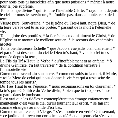
pour nous tous tu intercèdes afin que nous puissions * mériter à notre
tour la joie suprême.
Toi la lampe divine * qui fis luire l’ineffable Clarté, * rayonnant depuis
le ciel sur nous tes serviteurs, * n’oublie pas, dans ta bonté, ceux de la
terre.
Vierge pure, Souveraine, * toi le trône du Très-Haut, notre Dieu, * de
la terre vers le ciel tu as été portée, * passant de la mort à l’éternelle
vie.
Toi la gloire des pontifes, * la fierté de ceux qui aiment le Christ, * de
l’Église tu te montres le meilleur soutien, * le secours des vénérables
ascètes.
Toi la bienheureuse Échelle * que Jacob a vue jadis bien clairement *
et par où est descendu du ciel le Dieu très-haut, * vers le ciel tu es
montée depuis la terre,
Le Fils du Très-Haut, le Verbe * qu’ineffablement tu as enfanté, * ô
divine Génitrice, t’a fait traverser * de la condition terrestre à
l’immortelle vie’
Comment descends-tu sous terre, * comment subis-tu la mort, ô Marie,
* toi la Mère de celui qui nous donne la vie * et qui a ressuscité de
tombe tous les morts?
Du Très-Haut tu es l’épouse, * nous reconnaissons en toi clairement *
la très-pure Génitrice du Verbe divin, * bien que tu t’exposes à nos
regards dans le tombeau.
Il est vrai que les fidèles * contemplèrent ton étrange enfantement; *
maintenant c’est vers le ciel qu’ils tournent leur esprit, * se faisant
comme étrangers au monde d’ici-bas.
Comme un autre ciel, ô Vierge, * s’est montrée en vérité Gethsémani,
* ce jardin qui a reçu ton corps immaculé * et qui pour cela s’est vu