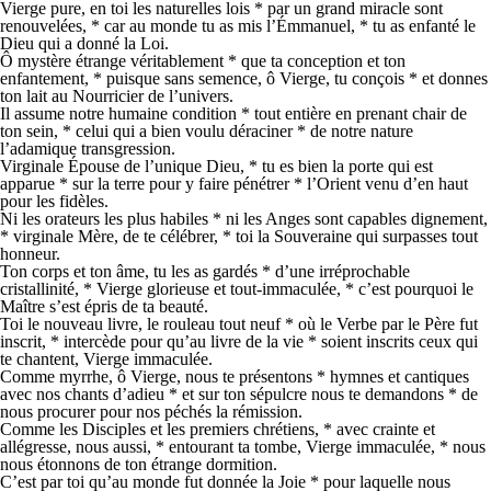
Vierge pure, en toi les naturelles lois * par un grand miracle sont
renouvelées, * car au monde tu as mis l’Émmanuel, * tu as enfanté le
Dieu qui a donné la Loi.
Ô mystère étrange véritablement * que ta conception et ton
enfantement, * puisque sans semence, ô Vierge, tu conçois * et donnes
ton lait au Nourricier de l’univers.
Il assume notre humaine condition * tout entière en prenant chair de
ton sein, * celui qui a bien voulu déraciner * de notre nature
l’adamique transgression.
Virginale Épouse de l’unique Dieu, * tu es bien la porte qui est
apparue * sur la terre pour y faire pénétrer * l’Orient venu d’en haut
pour les fidèles.
Ni les orateurs les plus habiles * ni les Anges sont capables dignement,
* virginale Mère, de te célébrer, * toi la Souveraine qui surpasses tout
honneur.
Ton corps et ton âme, tu les as gardés * d’une irréprochable
cristallinité, * Vierge glorieuse et tout-immaculée, * c’est pourquoi le
Maître s’est épris de ta beauté.
Toi le nouveau livre, le rouleau tout neuf * où le Verbe par le Père fut
inscrit, * intercède pour qu’au livre de la vie * soient inscrits ceux qui
te chantent, Vierge immaculée.
Comme myrrhe, ô Vierge, nous te présentons * hymnes et cantiques
avec nos chants d’adieu * et sur ton sépulcre nous te demandons * de
nous procurer pour nos péchés la rémission.
Comme les Disciples et les premiers chrétiens, * avec crainte et
allégresse, nous aussi, * entourant ta tombe, Vierge immaculée, * nous
nous étonnons de ton étrange dormition.
C’est par toi qu’au monde fut donnée la Joie * pour laquelle nous