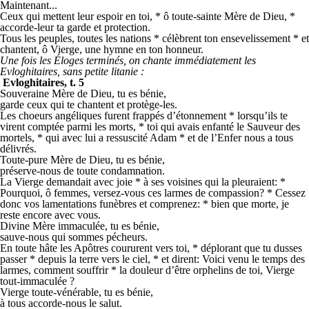
Maintenant...
Ceux qui mettent leur espoir en toi, * ô toute-sainte Mère de Dieu, *
accorde-leur ta garde et protection.
Tous les peuples, toutes les nations * célèbrent ton ensevelissement * et
chantent, ô Vierge, une hymne en ton honneur.
Une fois les Éloges terminés, on chante immédiatement les
Evloghitaires, sans petite litanie
:
Evloghitaires, t. 5
Souveraine Mère de Dieu, tu es bénie,
garde ceux qui te chantent et protège-les.
Les choeurs angéliques furent frappés d’étonnement * lorsqu’ils te
virent comptée parmi les morts, * toi qui avais enfanté le Sauveur des
mortels, * qui avec lui a ressuscité Adam * et de l’Enfer nous a tous
délivrés.
Toute-pure Mère de Dieu, tu es bénie,
préserve-nous de toute condamnation.
La Vierge demandait avec joie * à ses voisines qui la pleuraient: *
Pourquoi, ô femmes, versez-vous ces larmes de compassion? * Cessez
donc vos lamentations funèbres et comprenez: * bien que morte, je
reste encore avec vous.
Divine Mère immaculée, tu es bénie,
sauve-nous qui sommes pécheurs.
En toute hâte les Apôtres coururent vers toi, * déplorant que tu dusses
passer * depuis la terre vers le ciel, * et dirent: Voici venu le temps des
larmes, comment souffrir * la douleur d’être orphelins de toi, Vierge
tout-immaculée ?
Vierge toute-vénérable, tu es bénie,
à tous accorde-nous le salut.