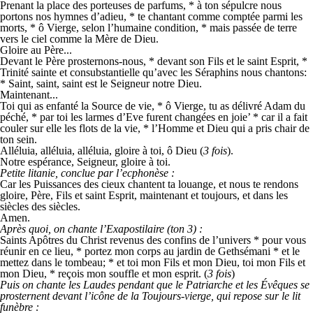
Prenant la place des porteuses de parfums, * à ton sépulcre nous
portons nos hymnes d’adieu, * te chantant comme comptée parmi les
morts, * ô Vierge, selon l’humaine condition, * mais passée de terre
vers le ciel comme la Mère de Dieu.
Gloire au Père...
Devant le Père prosternons-nous, * devant son Fils et le saint Esprit, *
Trinité sainte et consubstantielle qu’avec les Séraphins nous chantons:
* Saint, saint, saint est le Seigneur notre Dieu.
Maintenant...
Toi qui as enfanté la Source de vie, * ô Vierge, tu as délivré Adam du
péché, * par toi les larmes d’Eve furent changées en joie’ * car il a fait
couler sur elle les flots de la vie, * l’Homme et Dieu qui a pris chair de
ton sein.
Alléluia, alléluia, alléluia, gloire à toi, ô Dieu (
3 fois
).
Notre espérance, Seigneur, gloire à toi.
Petite litanie, conclue par l’ecphonèse
:
Car les Puissances des cieux chantent ta louange, et nous te rendons
gloire, Père, Fils et saint Esprit, maintenant et toujours, et dans les
siècles des siècles.
Amen.
Après quoi, on chante l’Exapostilaire (ton 3) :
Saints Apôtres du Christ revenus des confins de l’univers * pour vous
réunir en ce lieu, * portez mon corps au jardin de Gethsémani * et le
mettez dans le tombeau; * et toi mon Fils et mon Dieu, toi mon Fils et
mon Dieu, * reçois mon souffle et mon esprit. (
3 fois
)
Puis on chante les Laudes pendant que le Patriarche et les Évêques se
prosternent devant l’icône de la Toujours-vierge, qui repose sur le lit
funèbre
: