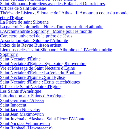
Saint Silouane- Entretiens avec les Enfants et Deux lettres
Offices de Saint Silouane
Thérèse de Lisieux, Silouane de l'Athos : L'Amour au coeur du monde
et de l'Église
La Prière de saint Silouane
La paternité spirituelle : Notes d'un père spirituel athonite
L'Archimandrite Sophrony - Moine pour le monde
Caractère universel de la prière de Jésus
Association Saint-Silouane l'Athonite
Index de la Revue Buisson ardent
Lieux associés à saint Silouane l'Athonite et à l'Archimandrite
Sophrony
Saint Nectaire d'Égine
Saint Nectaire d'Égine - Synaxaire, 8 novembre
Vie et Message de Saint Nectaire d'Égine
Saint Nectaire d'Égine : La Voie du Bonheur
Saint Nectaire d'Égine : Sur l'Église
Saint Nectaire d'Égine : Écrits catéchétiques
Offices de Saint Nectaire d'Égine
Les Saints d'Amérique
Introduction aux Saints d'Amérique
Saint Germain d’Alaska
Saint Innocent
Saint Jacob Netsvetov
Saint Jean Maximovitch
Saint Juvénal d'Alaska et Saint Pierre l'Aléoute
Saint Nicolas Velimirovitch
Saint Raphaël (Hawaweeny)