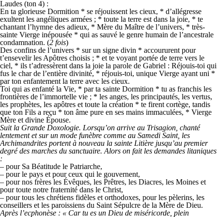
Laudes (ton 4) :
En ta glorieuse Dormition * se réjouissent les cieux, * d’allégresse
exultent les angéliques armées ; * toute la terre est dans la joie, * te
chantant l’hymne des adieux, * Mère du Maître de l’univers, * très-
sainte Vierge inépousée * qui as sauvé le genre humain de l’ancestrale
condamnation. (
2 fois
)
Des confins de l’univers * sur un signe divin * accoururent pour
t’ensevelir les Apôtres choisis ; * et te voyant portée de terre vers le
ciel, * ils t’adressèrent dans la joie la parole de Gabriel : Réjouis-toi qui
fus le char de l’entière divinité, * réjouis-toi, unique Vierge ayant uni *
par ton enfantement la terre avec les cieux.
Toi qui as enfanté la Vie, * par ta sainte Dormition * tu as franchis les
frontières de l’immortelle vie ; * les anges, les principautés, les vertus,
les prophètes, les apôtres et toute la création * te firent cortège, tandis
que ton Fils a reçu * ton âme pure en ses mains immaculées, * Vierge
Mère et divine Épouse.
Suit la Grande Doxologie. Lorsqu’on arrive au Trisagion, chanté
lentement et sur un mode funèbre comme au Samedi Saint, les
Archimandrites portent à nouveau la sainte Litière jusqu’au premier
degré des marches du sanctuaire. Alors on fait les demandes litaniques
:
– pour Sa Béatitude le Patriarche,
– pour le pays et pour ceux qui le gouvernent,
– pour nos frères les Évêques, les Prêtres, les Diacres, les Moines et
pour toute notre fraternité dans le Christ,
– pour tous les chrétiens fidèles et orthodoxes, pour les pèlerins, les
conseillers et les paroissiens du Saint Sépulcre de la Mère de Dieu.
Après l’ecphonèse :
«
Car tu es un Dieu de miséricorde, plein