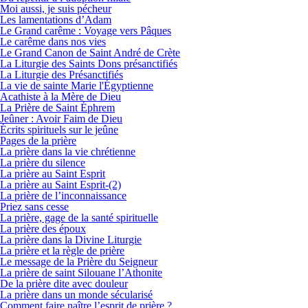
Moi aussi, je suis pécheur
Les lamentations d’Adam
Le Grand carême : Voyage vers Pâques
Le carême dans nos vies
Le Grand Canon de Saint André de Crète
La Liturgie des Saints Dons présanctifiés
La Liturgie des Présanctifiés
La vie de sainte Marie l'Égyptienne
Acathiste à la Mère de Dieu
La Prière de Saint Éphrem
Jeûner : Avoir Faim de Dieu
Écrits spirituels sur le jeûne
Pages de la prière
La prière dans la vie chrétienne
La prière du silence
La prière au Saint Esprit
La prière au Saint Esprit-(2)
La prière de l’inconnaissance
Priez sans cesse
La prière, gage de la santé spirituelle
La prière des époux
La prière dans la Divine Liturgie
La prière et la règle de prière
Le message de la Prière du Seigneur
La prière de saint Silouane l’Athonite
De la prière dite avec douleur
La prière dans un monde sécularisé
Comment faire naître l’esprit de prière ?