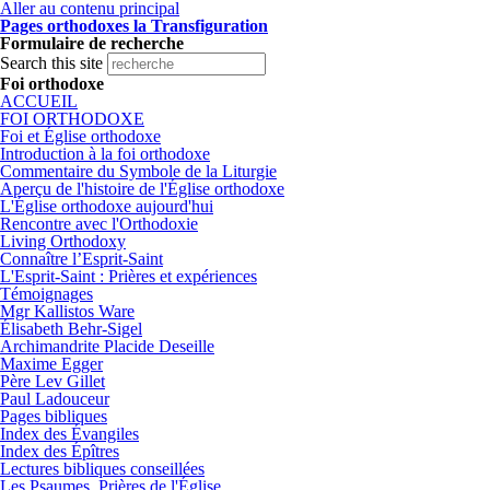
Aller au contenu principal
Pages orthodoxes la Transfiguration
Formulaire de recherche
Search this site
Foi orthodoxe
ACCUEIL
FOI ORTHODOXE
Foi et Église orthodoxe
Introduction à la foi orthodoxe
Commentaire du Symbole de la Liturgie
Aperçu de l'histoire de l'Église orthodoxe
L'Église orthodoxe aujourd'hui
Rencontre avec l'Orthodoxie
Living Orthodoxy
Connaître l’Esprit-Saint
L'Esprit-Saint : Prières et expériences
Témoignages
Mgr Kallistos Ware
Élisabeth Behr-Sigel
Archimandrite Placide Deseille
Maxime Egger
Père Lev Gillet
Paul Ladouceur
Pages bibliques
Index des Évangiles
Index des Épîtres
Lectures bibliques conseillées
Les Psaumes, Prières de l'Église