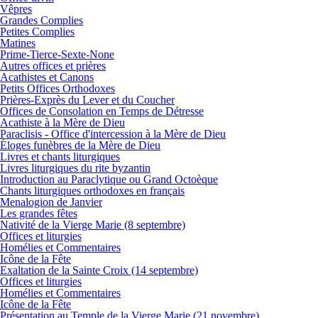
Vêpres
Grandes Complies
Petites Complies
Matines
Prime-Tierce-Sexte-None
Autres offices et prières
Acathistes et Canons
Petits Offices Orthodoxes
Prières-Exprès du Lever et du Coucher
Offices de Consolation en Temps de Détresse
Acathiste à la Mère de Dieu
Paraclisis - Office d'intercession à la Mère de Dieu
Éloges funèbres de la Mère de Dieu
Livres et chants liturgiques
Livres liturgiques du rite byzantin
Introduction au Paraclytique ou Grand Octoèque
Chants liturgiques orthodoxes en français
Menalogion de Janvier
Les grandes fêtes
Nativité de la Vierge Marie (8 septembre)
Offices et liturgies
Homélies et Commentaires
Icône de la Fête
Exaltation de la Sainte Croix (14 septembre)
Offices et liturgies
Homélies et Commentaires
Icône de la Fête
Présentation au Temple de la Vierge Marie (21 novembre)