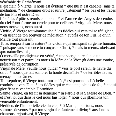
vénérable de Gethsémani.
Il est clair, ô Vierge, il nous est évident * que nul n’est capable, sans ta
médiation, * de cheminer droit et suivre justement * les pas et les traces
de ton Fils et notre Dieu.
Là où les Apôtres réunis en choeur * et l’armée des Anges descendus
du ciel * ont formé un cercle pour te célébrer, * virginale Mère, nous
nous trouvons, nous aussi.
Vivifie, ô Vierge tout-immaculée,* les fidèles qui vers toi se réfugient,
* en usant de ton pouvoir de médiation * auprès de ton Fils, le divin
Maître tout-puissant.
Tu as remporté sur la nature* la victoire qui manquait au genre humain,
* puisque sans semence tu conçus le Christ, * mais tu meurs, obéissant
aux naturelles lois,
Ô merveille prodigieuse en vérité, * une vierge pure allaite un
nourrisson * et parmi les morts la Mère de la Vie* gît dans une tombe,
préservée de corruption.
Virginale Mère, veuille nous guider * vers le port serein, le havre du
salut, * nous que fait sombrer la houle déchaînée * de terribles fautes
menaçant nos âmes.
Ton sépulcre, ô Vierge tout-immaculée,* est pour nous l’échelle
conduisant vers Dieu * les fidèles qui te chantent, pleins de foi, * et qui
glorifient ta vénérable Dormition.
Sainte Vierge, en toi fit sa demeure * la Parole et la Sagesse de Dieu, *
et c’est toi qui dans le ciel nous fais loger, * nous qui glorifions ton
vénérable enfantement.
Héritiers de l’immortelle vie du ciel, * ô Marie, nous tous, nous
sommes devenus * par ton virginal enfantement divin; * aussi nous
chantons: réjouis-toi, ô Vierge.