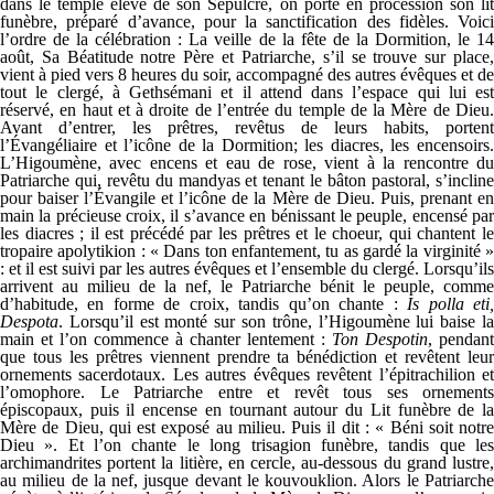
dans le temple élevé de son Sépulcre, on porte en procession son lit
funèbre, préparé d’avance, pour la sanctification des fidèles. Voici
l’ordre de la célébration
:
La veille de la fête de la Dormition, le 1
août, Sa Béatitude notre Père et Patriarche, s’il se trouve sur place,
vient à pied vers 8 heures du soir, accompagné des autres évêques et de
tout le clergé, à Gethsémani et il attend dans l’espace qui lui est
réservé, en haut et à droite de l’entrée du temple de la Mère de Dieu.
Avant d’entrer, les prêtres, revêtus de leurs habits, portent
l’Évangéliaire et l’icône de la Dormition; les diacres, les encensoirs.
L’Higoumène, avec encens et eau de rose, vient à la rencontre du
Patriarche qui, revêtu du mandyas et tenant le bâton pastoral, s’incline
pour baiser l’Évangile et l’icône de la Mère de Dieu. Puis, prenant en
main la précieuse croix, il s’avance en bénissant le peuple, encensé par
les diacres
; il est précédé par les prêtres et le choeur, qui chantent l
tropaire apolytikion
: «
Dans ton enfantement, tu as gardé la virginité
: et il est suivi par les autres évêques et l’ensemble du clergé. Lorsqu’ils
arrivent au milieu de la nef, le Patriarche bénit le peuple, comme
d’habitude, en forme de croix, tandis qu’on chante
:
Is polla eti
Despota
. Lorsqu’il est monté sur son trône, l’Higoumène lui baise la
main et l’on commence à chanter lentement
:
Ton Despotin
, pendant
que tous les prêtres viennent prendre ta bénédiction et revêtent leur
ornements sacerdotaux. Les autres évêques revêtent l’épitrachilion et
l’omophore. Le Patriarche entre et revêt tous ses ornements
épiscopaux, puis il encense en tournant autour du Lit funèbre de la
Mère de Dieu, qui est exposé au milieu.
Puis
il dit
: «
Béni soit notr
Dieu
». Et l’on chante le long trisagion funèbre, tandis que le
archimandrites portent la litière, en cercle, au-dessous du grand lustre,
au milieu de la nef, jusque devant le kouvouklion. Alors le Patriarche