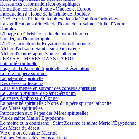
Ressources et formation iconographiques
Formation iconographique - Québec et Europe
Introduction à l'Icône de la Trinité de Roublev
L'Icône de la Trinité de Roublev dans la Tradition Orthodoxe
La signification spirituelle de l'icône de la Sainte Trinité d'André
Roublev
L'image du Christ non faite de main d'homme
Une leçon d'iconographie
L'Icône, irruption du Royaume dans le monde
Atelier d'art sacré Saint-Jean-Damascène
Atelier d'iconographie Sainte-Catherine
PÈRES ET MÈRES DANS LA FOI
Paternité spirituelle
Pages de la Paternité Spirituelle - Présentation
Le rôle du père spirituel
La paternité spirituelle
Des pères confesseurs
De la vie menée en suivant des conseils spirituels
Le Chemin spirituel de Saint Séraphim
Le starets Ambroise d’Optino
La paternité spirituelle : Notes d'un père spirituel athonite
Les Mères spirituelles
Introduction aux Pages des Mères spirituelles
Vie de sainte Marie l'Égyptienne
Le moine et la courtisane : Saint Zossime et sainte Marie l’Égyptienne
Les Mères du désert
Vie et mort de sainte Macrine
Saintes femmes des temps anciens