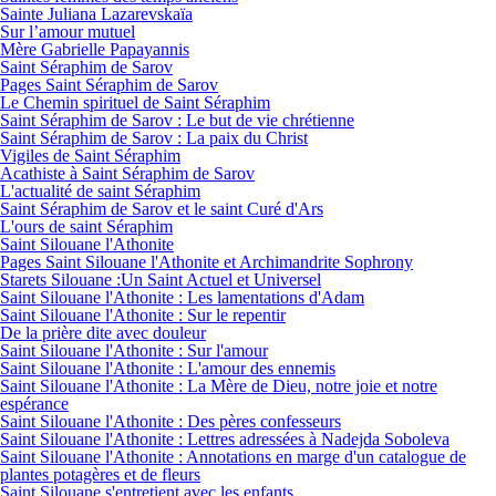
Sainte Juliana Lazarevskaïa
Sur l’amour mutuel
Mère Gabrielle Papayannis
Saint Séraphim de Sarov
Pages Saint Séraphim de Sarov
Le Chemin spirituel de Saint Séraphim
Saint Séraphim de Sarov : Le but de vie chrétienne
Saint Séraphim de Sarov : La paix du Christ
Vigiles de Saint Séraphim
Acathiste à Saint Séraphim de Sarov
L'actualité de saint Séraphim
Saint Séraphim de Sarov et le saint Curé d'Ars
L'ours de saint Séraphim
Saint Silouane l'Athonite
Pages Saint Silouane l'Athonite et Archimandrite Sophrony
Starets Silouane :Un Saint Actuel et Universel
Saint Silouane l'Athonite : Les lamentations d'Adam
Saint Silouane l'Athonite : Sur le repentir
De la prière dite avec douleur
Saint Silouane l'Athonite : Sur l'amour
Saint Silouane l'Athonite : L'amour des ennemis
Saint Silouane l'Athonite : La Mère de Dieu, notre joie et notre
espérance
Saint Silouane l'Athonite : Des pères confesseurs
Saint Silouane l'Athonite : Lettres adressées à Nadejda Soboleva
Saint Silouane l'Athonite : Annotations en marge d'un catalogue de
plantes potagères et de fleurs
Saint Silouane s'entretient avec les enfants