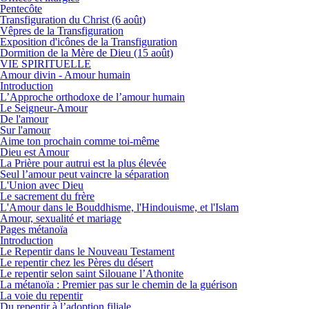
Pentecôte
Transfiguration du Christ (6 août)
Vêpres de la Transfiguration
Exposition d'icônes de la Transfiguration
Dormition de la Mère de Dieu (15 août)
VIE SPIRITUELLE
Amour divin - Amour humain
Introduction
L’Approche orthodoxe de l’amour humain
Le Seigneur-Amour
De l'amour
Sur l'amour
Aime ton prochain comme toi-même
Dieu est Amour
La Prière pour autrui est la plus élevée
Seul l’amour peut vaincre la séparation
L'Union avec Dieu
Le sacrement du frère
L'Amour dans le Bouddhisme, l'Hindouisme, et l'Islam
Amour, sexualité et mariage
Pages métanoïa
Introduction
Le Repentir dans le Nouveau Testament
Le repentir chez les Pères du désert
Le repentir selon saint Silouane l’Athonite
La métanoïa : Premier pas sur le chemin de la guérison
La voie du repentir
Du repentir à l’adoption filiale