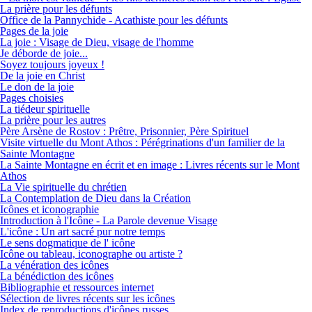
La prière pour les défunts
Office de la Pannychide - Acathiste pour les défunts
Pages de la joie
La joie : Visage de Dieu, visage de l'homme
Je déborde de joie...
Soyez toujours joyeux !
De la joie en Christ
Le don de la joie
Pages choisies
La tiédeur spirituelle
La prière pour les autres
Père Arsène de Rostov : Prêtre, Prisonnier, Père Spirituel
Visite virtuelle du Mont Athos : Pérégrinations d'un familier de la
Sainte Montagne
La Sainte Montagne en écrit et en image : Livres récents sur le Mont
Athos
La Vie spirituelle du chrétien
La Contemplation de Dieu dans la Création
Icônes et iconographie
Introduction à l'Icône - La Parole devenue Visage
L'icône : Un art sacré pur notre temps
Le sens dogmatique de l' icône
Icône ou tableau, iconographe ou artiste ?
La vénération des icônes
La bénédiction des icônes
Bibliographie et ressources internet
Sélection de livres récents sur les icônes
Index de reproductions d'icônes russes