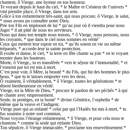
chantent, ô Vierge, une hymne en ton honneur.
Te voyant depuis le haut du ciel, * le Maître et Créateur de l’univers *
vint prendre place, ô Vierge, dans ton sein.
Grâce à ton enfantement très-saint, qui nous procure, ô Vierge, le salut,
* nous avons pu connaître notre Dieu.
Prie ton Fils en implorant de lui * qu’au jour où il viendra pour nous
Juger * il ait pitié de nous tes serviteurs.
Nous qui dans ton temple nous tenons, * ô Vierge, nous pensons, nous
les croyants, * que dans le ciel nous sommes en vérité’
Ceux qui mettent leur espoir en toi, * qu’ils soient en vie ou même
trépassés, * accorde-leur ta sainte protection.
Il exulte et danse, le ciel, * la terre en fête chante sa joie * en te voyant
monter dans les hauteurs.
Morte, ô Vierge,, tu es transférée * vers le séjour de l’immortalité, * et
l’ennemi par toi est mis à mort.
C’est pour voir, ô Mère, la beauté * du Fils, qui fut des hommes le plus
beau, * que tu te laisses emporter vers les deux.
Ô vraiment, ô véritablement, * ô Vierge, toutes les générations * te
disent bienheureuse en vérité.
Vierge, toi la Mère de Dieu, * procure le pardon de ses péchés * à qui
te chante avec empressement.
Seule, tu protèges, en ta bonté’ * divine Génitrice, l’orphelin * de
même que la veuve et l’indigent.
Vierge pure qui as enfanté * celui par qui l’Hadès fut mis à mort, * tu
fus soumise à notre sort commun,
Nous voyons l’étrange enfantement, * ô Vierge, et pour cela nous te
chantons * comme la seule qui enfante Dieu.
Ton sépulcre, ô Vierge immaculée, * proclame ton ensevelissement *