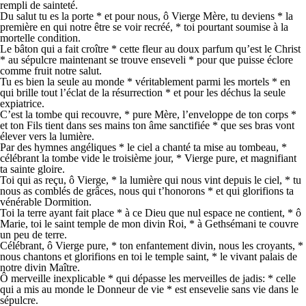
rempli de sainteté.
Du salut tu es la porte * et pour nous, ô Vierge Mère, tu deviens * la
première en qui notre être se voir recréé, * toi pourtant soumise à la
mortelle condition.
Le bâton qui a fait croître * cette fleur au doux parfum qu’est le Christ
* au sépulcre maintenant se trouve enseveli * pour que puisse éclore
comme fruit notre salut.
Tu es bien la seule au monde * véritablement parmi les mortels * en
qui brille tout l’éclat de la résurrection * et pour les déchus la seule
expiatrice.
C’est la tombe qui recouvre, * pure Mère, l’enveloppe de ton corps *
et ton Fils tient dans ses mains ton âme sanctifiée * que ses bras vont
élever vers la lumière.
Par des hymnes angéliques * le ciel a chanté ta mise au tombeau, *
célébrant la tombe vide le troisième jour, * Vierge pure, et magnifiant
ta sainte gloire.
Toi qui as reçu, ô Vierge, * la lumière qui nous vint depuis le ciel, * tu
nous as comblés de grâces, nous qui t’honorons * et qui glorifions ta
vénérable Dormition.
Toi la terre ayant fait place * à ce Dieu que nul espace ne contient, * ô
Marie, toi le saint temple de mon divin Roi, * à Gethsémani te couvre
un peu de terre.
Célébrant, ô Vierge pure, * ton enfantement divin, nous les croyants, *
nous chantons et glorifions en toi le temple saint, * le vivant palais de
notre divin Maître.
Ô merveille inexplicable * qui dépasse les merveilles de jadis: * celle
qui a mis au monde le Donneur de vie * est ensevelie sans vie dans le
sépulcre.