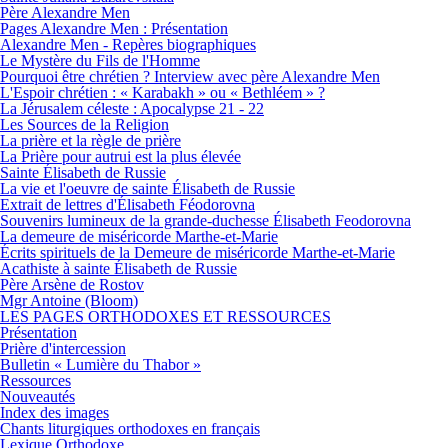
Père Alexandre Men
Pages Alexandre Men : Présentation
Alexandre Men - Repères biographiques
Le Mystère du Fils de l'Homme
Pourquoi être chrétien ? Interview avec père Alexandre Men
L'Espoir chrétien : « Karabakh » ou « Bethléem » ?
La Jérusalem céleste : Apocalypse 21 - 22
Les Sources de la Religion
La prière et la règle de prière
La Prière pour autrui est la plus élevée
Sainte Élisabeth de Russie
La vie et l'oeuvre de sainte Élisabeth de Russie
Extrait de lettres d'Élisabeth Féodorovna
Souvenirs lumineux de la grande-duchesse Élisabeth Feodorovna
La demeure de miséricorde Marthe-et-Marie
Écrits spirituels de la Demeure de miséricorde Marthe-et-Marie
Acathiste à sainte Élisabeth de Russie
Père Arsène de Rostov
Mgr Antoine (Bloom)
LES PAGES ORTHODOXES ET RESSOURCES
Présentation
Prière d'intercession
Bulletin « Lumière du Thabor »
Ressources
Nouveautés
Index des images
Chants liturgiques orthodoxes en français
Lexique Orthodoxe