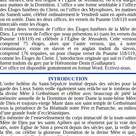
aux matines de la Dormition. L’office a une forme semblable à l’office
des Éloges funèbres du Christ, ou l’office des Myrophores, les matines
du Samedi saint, célébré
ordinairement
le Vendredi saint en après-mid
ou en soirée. Dans les deux offices, les versets du Psaume 118/119 sont
intercalés entre les éloges.
Il existe deux versions de l’office des Éloges funèbres de la Mère de
Dieu. La version de
l'
office que nous présentons ici
(sans les versets d
Psaume 118/119)
est célébrée à l’Église de Jérusalem. Cette versio
comprend 75 éloges, alors que l’autre version, qui, à notre
connaissance, existe en slavon et en anglais traduit du slavon,
comprend 176
tropaires
, un pour chaque verset du Psaume 118/119
comme les Éloges du Christ. L’introduction originale qui suit et l’office
furent traduits du grec par le Hiéromoine Denis (Guillaume).
Cet office est disponible gratuitement en format Word. Écrivez-nous.
INTRODUCTION
L’ordre hellène du Saint-Sépulcre institué depuis des siècles pour la
garde des Lieux Saints veille également sans relâche sur le tombeau de
la divine Mère à Gethsémani et célèbre avec beaucoup de piété la
mémoire annuelle de la Dormition de notre Dame la toute-bénie Mère
de Dieu et toujours-vierge Marie dans son saint temple de Gethsémani
sous la présidence de Sa Béatitude notre Père et Patriarche, au milieu
d’une grande foule d’ecclésiastiques.
En mémoire de l’ensevelissement du corps immaculé de la toute-sainte
Mère de Dieu par les saints Apôtres qui se réunirent par la voie des
airs, notre Église de Sion a prescrit depuis des siècles que, la veille de
la fête, on célèbre la glorieuse Dormition de la divine Mère et que,