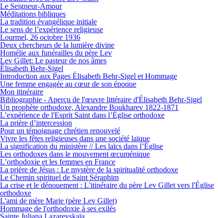
Le Seigneur-Amour
Méditations bibliques
La tradition évangélique initiale
Le sens de l’expérience religieuse
Lourmel, 26 octobre 1936
Deux chercheurs de la lumière divine
Homélie aux funérailles du père Lev
Lev Gillet: Le pasteur de nos âmes
Élisabeth Behr-Sigel
Introduction aux Pages Élisabeth Behr-Sigel et Hommage
Une femme engagée au cœur de son époque
Mon itinéraire
Bibliographie - Aperçu de l'œuvre littéraire d'Élisabeth Behr-Sigel
Un prophète orthodoxe, Alexandre Boukharev 1822-1871
L’expérience de l'Esprit Saint dans l’Église orthodoxe
La prière d’intercession
Pour un témoignage chrétien renouvelé
Vivre les fêtes religieuses dans une société laïque
La signification du ministère // Les laïcs dans l’Église
Les orthodoxes dans le mouvement œcuménique
L’orthodoxie et les femmes en France
La prière de Jésus : Le mystère de la spiritualité orthodoxe
Le Chemin spirituel de Saint Séraphim
La crise et le dénouement : L'itinéraire du père Lev Gillet vers l'Église
orthodoxe
L'ami de mère Marie (père Lev Gillet)
Hommage de l'orthodoxie à ses exilés
Sainte Juliana Lazarevskaïa