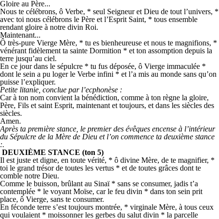
Gloire au Père...
Nous te célébrons, ô Verbe, * seul Seigneur et Dieu de tout l’univers, *
avec toi nous célébrons le Père et l’Esprit Saint, * tous ensemble
rendant gloire à notre divin Roi.
Maintenant...
Ô très-pure Vierge Mère, * tu es bienheureuse et nous te magnifions, *
vénérant fidèlement ta sainte Dormition * et ton assomption depuis la
terre jusqu’au ciel.
En ce jour dans le sépulcre * tu fus déposée, ô Vierge immaculée *
dont le sein a pu loger le Verbe infini * et l’a mis au monde sans qu’on
puisse l’expliquer.
Petite litanie, conclue par l’ecphonèse
:
Car à ton nom convient la bénédiction, comme à ton règne la gloire,
Père, Fils et saint Esprit, maintenant et toujours, et dans les siècles des
siècles.
Amen.
Après ta première stance, le premier des évêques encense à l’intérieur
du Sépulcre de la Mère de Dieu et l’on commence ta deuxième stance
:
.
DEUXIÈME STANCE (ton 5)
Il est juste et digne, en toute vérité, * ô divine Mère, de te magnifier, *
toi le grand trésor de toutes les vertus * et de toutes grâces dont te
comble notre Dieu.
Comme le buisson, brûlant au Sinaï * sans se consumer, jadis t’a
contemplée * le voyant Moïse, car le feu divin * dans ton sein prit
place, ô Vierge, sans te consumer.
En féconde terre s’est toujours montrée, * virginale Mère, à tous ceux
qui voulaient * moissonner les gerbes du salut divin * la parcelle