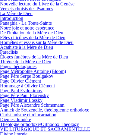
Nouvelle lecture du Livre de la Genèse
Versets choisis des Psaumes
La Mère de Dieu
Introduction
Panaghia - La Toute-Sainte
Notre joie et notre espérance
De l'imitation de la Mère de Dieu
Fêtes et icônes de la Mêre de Dieu
Homélies et essais sur la Mère de Dieu
Acathiste à la Mère de Dieu
Paraclisis
Éloges funèbres de la Mère de Dieu
Thrène de la Mère de Dieu
Pages théologiques
Page Métropolite Antoine (Bloom)
Page Père Serge Boulgakov
Page Olivier Clément
Hommage à Olivier Clément
Page Paul Evdokimov
Page Père Paul Florensky
Page Vladimir Lossky
Page Père Alexandre Schmemann
Annick de Souzenelle, théologienne orthodoxe
Christianisme et réincarnation
Dieu est lumière
Théologie orthodoxe/Orthodox Theology
VIE LITURGIQUE ET SACRAMENTELLE
Divine liturgie