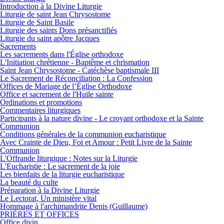
Introduction à la Divine Liturgie
Liturgie de saint Jean Chrysostome
Liturgie de Saint Basile
Liturgie des saints Dons présanctifiés
Liturgie du saint apôtre Jacques
Sacrements
Les sacrements dans l'Église orthodoxe
L'Initiation chrétienne - Baptême et chrismation
Saint Jean Chrysostome - Catéchèse baptismale III
Le Sacrement de Réconciliation : La Confession
Offices de Mariage de l’Église Orthodoxe
Office et sacrement de l'Huile sainte
Ordinations et promotions
Commentaires liturgiques
Participants à la nature divine - Le croyant orthodoxe et la Sainte
Communion
Conditions générales de la communion eucharistique
Avec Crainte de Dieu, Foi et Amour : Petit Livre de la Sainte
Communion
L'Offrande liturgique : Notes sur la Liturgie
L'Eucharistie : Le sacrement de la joie
Les bienfaits de la liturgie eucharistique
La beauté du culte
Préparation à la Divine Liturgie
Le Lectorat, Un ministère vital
Hommage à l'archimandrite Denis (Guillaume)
PRIÈRES ET OFFICES
Office divin