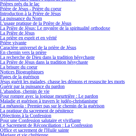
Prières près du le lac
Prière de Jésus - Prière du coeur
Introduction à la Prière de Jésus
La puissance du Nom
L'usage pratique de la Prière de Jésus
La Prière de Jésus: Le mystère de la spiritualité orthodoxe
La Prière de Jésus
La prière en esprit et en vérité
Prière vivante
Caractère universel de la prière de Jésus
En chemin vers la prière
La recherche de Dieu dans la tradition hésychaste
La Prière de Jésus dans la tradition hésychaste
La brisure du coeur
Notices Biographiques
Pages de la guérison
Jésus guérit les malades, chasse les démons et ressuscite les morts
Guérir par la puissance du pardon
L'abandon, chemin de vie
Pour rompre avec la logique meurtrière : Le pardon
Maladie et guérison à travers le judéo-christianisme
La métanoïa : Premier pas sur le chemin de la guérison
La pratique du sacrement de pénitence
Objections à la Confession
Pour une Confession salutaire et vivifiante
Le Sacrement de Réconciliation : La Confession
Office et sacrement de l'Huile sainte
Mariage et vie chrétienne