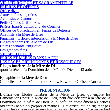
VIE LITURGIQUE ET SACRAMENTELLE
PRIÈRES ET OFFICES
Office divin
Autres offices et prières
Acathistes et Canons
Petits Offices Orthodoxes
Prières-Exprès du Lever et du Coucher
Offices de Consolation en Temps de Détresse
Acathiste à la Mère de Dieu
Paraclisis - Office d'intercession à la Mère de Dieu
Éloges funèbres de la Mère de Dieu
Livres et chants liturgiques
Les grandes fêtes
VIE SPIRITUELLE
PÈRES ET MÈRES DANS LA FOI
LES PAGES ORTHODOXES ET RESSOURCES
Éloges funèbres de la Mère de Dieu
(pour la fête de la Dormition de la Mère de Dieu, le 15 août)
Épitaphios de la Mère de Dieu
Chapelle de Saint-Séraphim-de-Sarov, Rawdon, Québec, Canada
PRÉSENTATION
L’office des Éloges funèbres de la Mère de Dieu, ou encore les
Lamentations pour la Mère de Dieu, peut être célébrer à la fête de la
Dormition de la Mère de Dieu le 15 août, en complément les offices
byzantins habituels (vêpres et matines). Cet office, qui ne figurent pas
aux Ménées, doit son origine à l’Église de Jérusalem, où il est intégré