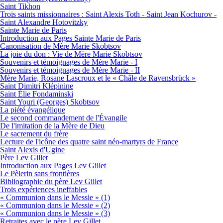
Saint Tikhon
Trois saints missionnaires : Saint Alexis Toth - Saint Jean Kochurov -
Saint Alexandre Hotovitzky
Sainte Marie de Paris
Introduction aux Pages Sainte Marie de Paris
Canonisation de Mère Marie Skobtsov
La joie du don : Vie de Mère Marie Skobtsov
Souvenirs et témoignages de Mère Marie - I
Souvenirs et témoignages de Mère Marie - II
Mère Marie, Rosane Lascroux et le « Châle de Ravensbrück »
Saint Dimitri Klépinine
Saint Élie Fondaminski
Saint Youri (Georges) Skobtsov
La piété évangélique
Le second commandement de l'Évangile
De l'imitation de la Mère de Dieu
Le sacrement du frère
Lecture de l'icône des quatre saint néo-martyrs de France
Saint Alexis d'Ugine
Père Lev Gillet
Introduction aux Pages Lev Gillet
Le Pèlerin sans frontières
Bibliographie du père Lev Gillet
Trois expériences ineffables
« Communion dans le Messie » (1)
« Communion dans le Messie » (2)
« Communion dans le Messie » (3)
Retraites avec le père Lev Gillet