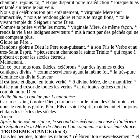
chantons: réjouis-toi, * et que disparut notre malédiction * lorsque tu as
enfanté sur terre le Sauveur.
Nous qui célébrons ton pur enfantement, * virginale Mère tout-
immaculée, * nous te rendons gloire et nous te magnifions, * toi le
vivant temple du Seigneur notre Dieu.
Comme ta prière vivifie les morts, * virginale Mère, de même façon, *
rends la vie à tes indignes serviteurs * mis à mort par des péchés qui ne
se comptent plus.
Gloire au Père...
Rendons gloire à Dieu le Père tout-puissant, * à son Fils le Verbe et au
très-Saint Esprit, * pieusement chantons la sainte Trinité * qui règne à
présent et pour les siècles éternels.
Maintenant...
En ce jour nous tous, fidèles, célébrons * par des hymnes et des
cantiques divins, * comme serviteurs ayant la même foi, * la très-pure
Génitrice du divin Sauveur.
Il est juste et digne, en toute vérité, * ô divine Mère, de te magnifier, *
toi le grand trésor de toutes les vertus * et de toutes grâces dont te
comble notre Dieu.
Petite litanie, conclue par l’ecphonèse :
Car tu es saint, ô notre Dieu, et reposes sur le trône des Chérubins, et
nous te rendons gloire, Père, Fils et saint Esprit, maintenant et toujours,
et dans les siècles des siècles.
Amen.
Après la deuxième stance, le second des évêques encense à l’intérieur
du Sépulcre de la Mère de Dieu et l’on commence la troisième stance.
TROISIÈME STANCE (ton 3)
Tous les peuples, tontes les nations * célèbrent ton ensevelissement * et