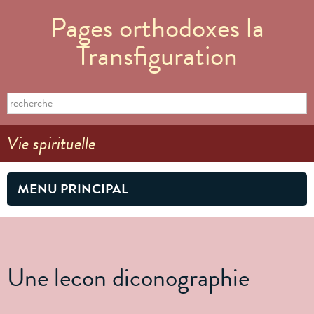
Aller au
Pages orthodoxes la
contenu
principal
Transfiguration
Formulaire de recherche
Search this site
Vie spirituelle
MENU PRINCIPAL
Une lecon diconographie