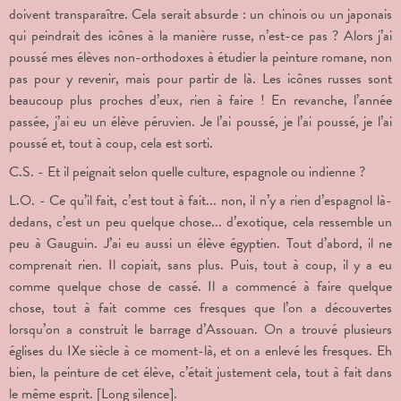
doivent transparaître. Cela serait absurde : un chinois ou un japonais
qui peindrait des icônes à la manière russe, n’est-ce pas ? Alors j’ai
poussé mes élèves non-orthodoxes à étudier la peinture romane, non
pas pour y revenir, mais pour partir de là. Les icônes russes sont
beaucoup plus proches d’eux, rien à faire ! En revanche, l’année
passée, j’ai eu un élève péruvien. Je l’ai poussé, je l’ai poussé, je l’ai
poussé et, tout à coup, cela est sorti.
C.S. - Et il peignait selon quelle culture, espagnole ou indienne ?
L.O. - Ce qu’il fait, c’est tout à fait... non, il n’y a rien d’espagnol là-
dedans, c’est un peu quelque chose... d’exotique, cela ressemble un
peu à Gauguin. J’ai eu aussi un élève égyptien. Tout d’abord, il ne
comprenait rien. Il copiait, sans plus. Puis, tout à coup, il y a eu
comme quelque chose de cassé. Il a commencé à faire quelque
chose, tout à fait comme ces fresques que l’on a découvertes
lorsqu’on a construit le barrage d’Assouan. On a trouvé plusieurs
églises du IX
e
siècle à ce moment-là, et on a enlevé les fresques. Eh
bien, la peinture de cet élève, c’était justement cela, tout à fait dans
le même esprit. [Long silence].