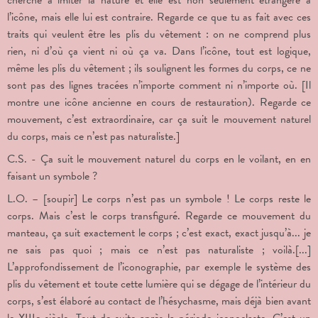
cherche à imiter la nature et elle est non seulement étrangère à
l’icône, mais elle lui est contraire. Regarde ce que tu as fait avec ces
traits qui veulent être les plis du vêtement : on ne comprend plus
rien, ni d’où ça vient ni où ça va. Dans l’icône, tout est logique,
même les plis du vêtement ; ils soulignent les formes du corps, ce ne
sont pas des lignes tracées n’importe comment ni n’importe où. [Il
montre une icône ancienne en cours de restauration). Regarde ce
mouvement, c’est extraordinaire, car ça suit le mouvement naturel
du corps, mais ce n’est pas naturaliste.]
C.S. - Ça suit le mouvement naturel du corps en le voilant, en en
faisant un symbole ?
L.O. – [soupir] Le corps n’est pas un symbole ! Le corps reste le
corps. Mais c’est le corps transfiguré. Regarde ce mouvement du
manteau, ça suit exactement le corps ; c’est exact, exact jusqu’à... je
ne sais pas quoi ; mais ce n’est pas naturaliste ; voilà.[...]
L’approfondissement de l’iconographie, par exemple le système des
plis du vêtement et toute cette lumière qui se dégage de l’intérieur du
corps, s’est élaboré au contact de l’hésychasme, mais déjà bien avant