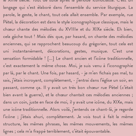
le XIII
e
siècle. Tout de suite après la période iconoclaste. C’est un
langage qui s’est élaboré dans l’ensemble du service liturgique. La
parole, le geste, le chant, tout cela allait ensemble. Par exemple, rue
Pétel, la décoration est dans le style iconographique classique, mais le
chœur chante des mélodies du XVIIIe et du XIXe siècle. Eh bien,
cela gâche tout ! Mais dès que, par hasard, on chante des mélodies
anciennes, qui se rapprochent beaucoup du grégorien, tout cela est
uni instantanément, décorations, gestes, musique. C’est une
sensation formidable ! [...] Le chant ancien et l’icône traditionnelle,
c’est exactement la même chose. Moi, je suis venu à l’iconographie
par là, par le chant. Une fois, par hasard, - je m’en fichais pas mal, tu
sais, j’étais incroyant, complètement, - j’entrai dans l’église un soir, en
passant, comme ça. Il y avait un très bon chœur rue Pétel (c’était
bien avant la guerre), et le chœur chantait ces mélodies anciennes ;
dans un coin, juste en face de moi, il y avait une icône, du XIX
e
, mais
une icône traditionnelle. Alors voilà, j’entends ce chant-là, je regarde
l’icône ; j’étais ahuri, complètement. Je vois tout à fait la même
structure, les mêmes phrases, les mêmes mouvements, les mêmes
lignes ; cela m’a frappé terriblement, c’était épouvantable.