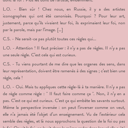
donc la foi ? Plus les dons de l’artiste, évidemment.
L.O. - Bien sûr ! Chez nous, en Russie, il y a des artistes
iconographes qui ont été canonisés. Pourquoi ? Pour leur art,
justement, parce qu’ils vivaient leur foi, ils exprimaient leur foi, non
par la parole, mais par l’image. […]
C.S. - Ne serait-ce pas plutôt toutes ces règles qui...
L.O. - Attention ! II faut préciser : il n’y a pas de règles. II n’y a pas
une seule règle. C’est cela qui est curieux.
C.S. - Tu viens pourtant de me dire que les organes des sens, dans
leur représentation, doivent être ramenés à des signes ; c’est bien une
règle, cela !
L.O. - Oui. Mais tu appliques cette règle-là à ta manière. Il n’y a pas
de règle comme règle : " II faut faire comme ça ". Non, il n’y en a
pas. C’est ce qui est curieux. C’est ça qui embête les savants surtout.
Même la perspective inversée : on peut l’inverser comme on veut,
elle n’a jamais été l’objet d’un enseignement. Vu de l’extérieur cela
semble des règles, et là nous approchons la question de la foi ou pas