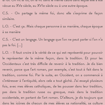
la foi. On vit la foi, on la vit dans le même cadre dans lequel elle a été
vécue au XV
e
siècle, au XVI
e
siècle ou à une autre époque.
C.S. - On partage la même foi, donc elle s’exprime de façon
similaire.
L.O. - C’est ça. Mais chaque personne à sa manière, chaque époque
à sa manière
C.S. - C’est un langage. Un langage que l’on ne peut parler si l’on n’a
pas la foi. [...]
L.O. - Il faut croire à la vérité de ce qui est représenté pour pouvoir
le représenter de la même façon, dans la tradition. Et pour les
Occidentaux c’est très difficile de revenir à la tradition. Je dis bien
revenir, parce que l’art roman, par exemple, c’est tout à fait dans la
tradition, comme foi. Par la suite, en Occident, on a commencé à
s’intéresser à l’antiquité, alors cela a tout gâché. J’ai essayé plusieurs
fois, avec mes élèves catholiques, de les pousser dans leur tradition,
pas dans la tradition russe ou grecque, mais dans la tradition
occidentale, en partant de l’art roman. D’ailleurs, je dis toujours que
dans les icônes de chacun de mes élèves sa nationalité, sa culture