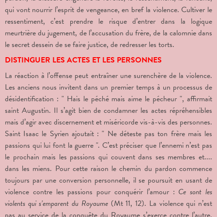
qui vont nourrir l’esprit de vengeance, en bref la violence. Cultiver le
ressentiment, c’est prendre le risque d’entrer dans la logique
meurtrière du jugement, de l’accusation du frère, de la calomnie dans
le secret dessein de se faire justice, de redresser les torts.
DISTINGUER LES ACTES ET LES PERSONNES
La réaction à l’offense peut entraîner une surenchère de la violence.
Les anciens nous invitent dans un premier temps à un processus de
désidentification : " Hais le péché mais aime le pécheur ",
affirmait
saint Augustin. Il s’agit bien de condamner les actes répréhensibles
mais d’agir avec discernement et miséricorde vis-à-vis des personnes.
Saint Isaac le Syrien ajoutait : " Ne déteste pas ton frère mais les
passions qui lui font la guerre ". C’est préciser que l’ennemi n’est pas
le prochain mais les passions qui couvent dans ses membres et....
dans les miens. Pour cette raison le chemin du pardon commence
toujours par une conversion personnelle, il se poursuit en usant de
violence contre les passions pour conquérir l’amour :
Ce sont les
violents qui s’emparent du Royaume
(Mt 11, 12). La violence qui n’est
pas au service de la conquête du Royaume s’exerce contre l’autre.