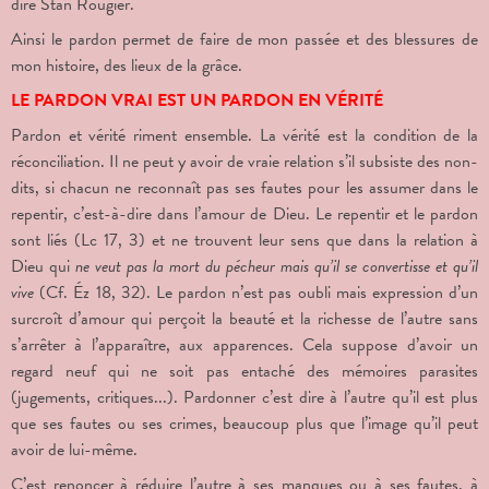
dire Stan Rougier.
Ainsi le pardon permet de faire de mon passée et des blessures de
mon histoire, des lieux de la grâce.
LE PARDON VRAI EST UN PARDON EN VÉRITÉ
Pardon et vérité riment ensemble. La vérité est la condition de la
réconciliation. Il ne peut y avoir de vraie relation s’il subsiste des non-
dits, si chacun ne reconnaît pas ses fautes pour les assumer dans le
repentir, c’est-à-dire dans l’amour de Dieu. Le repentir et le pardon
sont liés (Lc 17, 3) et ne trouvent leur sens que dans la relation à
Dieu qui
ne veut pas la mort du pécheur mais qu’il se convertisse et qu’il
vive
(Cf. Éz 18, 32). Le pardon n’est pas oubli mais expression d’un
surcroît d’amour qui perçoit la beauté et la richesse de l’autre sans
s’arrêter à l’apparaître, aux apparences. Cela suppose d’avoir un
regard neuf qui ne soit pas entaché des mémoires parasites
(jugements, critiques...). Pardonner c’est dire à l’autre qu’il est plus
que ses fautes ou ses crimes, beaucoup plus que l’image qu’il peut
avoir de lui-même.
C’est renoncer à réduire l’autre à ses manques ou à ses fautes, à