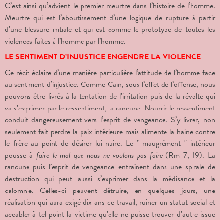
C’est ainsi qu’advient le premier meurtre dans l’histoire de l’homme.
Meurtre qui est l’aboutissement d’une logique de rupture à partir
d’une blessure initiale et qui est comme le prototype de toutes les
violences faites à l’homme par l’homme.
LE SENTIMENT D’INJUSTICE ENGENDRE LA VIOLENCE
Ce récit éclaire d’une manière particulière l’attitude de l’homme face
au sentiment d’injustice. Comme Caïn, sous l’effet de l’offense, nous
pouvons être livrés à la tentation de l’irritation puis de la révolte qui
va s’exprimer par le ressentiment, la rancune. Nourrir le ressentiment
conduit dangereusement vers l’esprit de vengeance. S’y livrer, non
seulement fait perdre la paix intérieure mais alimente la haine contre
le frère au point de désirer lui nuire. Le " maugrément " intérieur
pousse à
faire le mal que nous ne voulons pas faire
(Rm 7, 19). La
rancune puis l’esprit de vengeance entraînent dans une spirale de
destruction qui peut aussi s’exprimer dans la médisance et la
calomnie. Celles-ci peuvent détruire, en quelques jours, une
réalisation qui aura exigé dix ans de travail, ruiner un statut social et
accabler à tel point la victime qu’elle ne puisse trouver d’autre issue