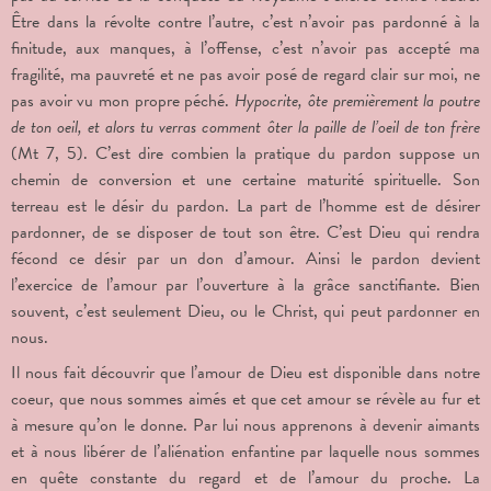
Être dans la révolte contre l’autre, c’est n’avoir pas pardonné à la
finitude, aux manques, à l’offense, c’est n’avoir pas accepté ma
fragilité, ma pauvreté et ne pas avoir posé de regard clair sur moi, ne
pas avoir vu mon propre péché.
Hypocrite, ôte premièrement la poutre
de ton oeil, et alors tu verras comment ôter la paille de l’oeil de ton frère
(Mt 7, 5). C’est dire combien la pratique du pardon suppose un
chemin de conversion et une certaine maturité spirituelle. Son
terreau est le désir du pardon. La part de l’homme est de désirer
pardonner, de se disposer de tout son être. C’est Dieu qui rendra
fécond ce désir par un don d’amour. Ainsi le pardon devient
l’exercice de l’amour par l’ouverture à la grâce sanctifiante. Bien
souvent, c’est seulement Dieu, ou le Christ, qui peut pardonner en
nous.
Il nous fait découvrir que l’amour de Dieu est disponible dans notre
coeur, que nous sommes aimés et que cet amour se révèle au fur et
à mesure qu’on le donne. Par lui nous apprenons à devenir aimants
et à nous libérer de l’aliénation enfantine par laquelle nous sommes
en quête constante du regard et de l’amour du proche. La