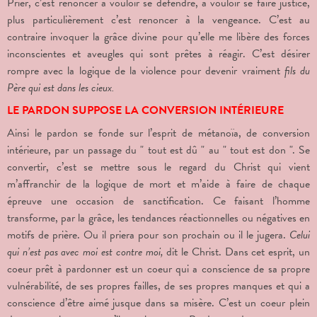
Prier, c’est renoncer à vouloir se défendre, à vouloir se faire justice,
plus particulièrement c’est renoncer à la vengeance. C’est au
contraire invoquer la grâce divine pour qu’elle me libère des forces
inconscientes et aveugles qui sont prêtes à réagir. C’est désirer
rompre avec la logique de la violence pour devenir vraiment
fils
du
Père qui est dans les cieux.
LE PARDON SUPPOSE LA CONVERSION INTÉRIEURE
Ainsi le pardon se fonde sur l’esprit de métanoïa, de conversion
intérieure, par un passage du " tout est dû " au " tout est don ". Se
convertir, c’est se mettre sous le regard du Christ qui vient
m’affranchir de la logique de mort et m’aide à faire de chaque
épreuve une occasion de sanctification. Ce faisant l’homme
transforme, par la grâce, les tendances réactionnelles ou négatives en
motifs de prière. Ou il priera pour son prochain ou il le jugera.
Celui
qui n’est pas avec moi est contre moi,
dit le Christ. Dans cet esprit, un
coeur prêt à pardonner est un coeur qui a conscience de sa propre
vulnérabilité, de ses propres failles, de ses propres manques et qui a
conscience d’être aimé jusque dans sa misère. C’est un coeur plein