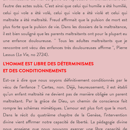
l’autre des actes subis. C’est ainsi que celui qui humilie a été humilié,
celui qui vole a été volé, celui qui viole a été violé et celui qui
maltraite a été maltraité. Freud affirmait que la pulsion de mort est
plus forte que la pulsion de vie. Dans les dossiers de la maltraitance,
il est bien souligné que les parents maltraitants ont pour la plupart eu
une enfance douloureuse. " Tous les adultes maltraitants que je
rencontre ont vécu des enfances très douloureuses affirme ", Pierre
Lassus (
La
Vie,
n
o
2724).
L’HOMME EST LIBRE DES DÉTERMINISMES
ET DES CONDITIONNEMENTS
Est-ce à dire que nous soyons définitivement conditionnés par le
vécu de l’enfance ? Certes, non. Déjà, heureusement, il est établi
qu’un enfant maltraité ne devient pas de manière obligée un parent
maltraitant. Par la grâce de Dieu, un chemin de conscience fait
rompre les schémas mimétiques. L’amour est plus fort que la mort.
Dans le récit du quatrième chapitre de la Genèse, l’intervention
divine vient affirmer notre capacité de liberté. La pédagogie divine
nous enseigne que nous pouvons exercer une libre capacité de