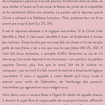
de compassion parce qu’il se sait pauvre. Pardonner dans ce sens, ce
sera révéler à l’autre qu’il est aimé, le libérer du poids de la culpabilité
et du sentiment d’être non aimable. Le pardon est la réponse que le
Christ a adressé à la faiblesse humaine :
Père, pardonne-leur car ils ne
savent pas ce qu’ils font
(Lc 23, 34).
Il est la réponse adressée à la logique meurtrière. Si le Christ s’est
identifié à Abel, il s’est aussi identifié à Isaac et finalement à toutes
les victimes :
Toutes les fois que vous avez fait ces choses a l’un de ces plus
petits de mes frères, c’est a moi que vous les avez faites
(Mt 25, 40). Il
s’est fait bouc émissaire, a accepté d’offrir librement sa vie et n’a
donné qu’une seule réponse à ses bourreaux : son pardon. Le pardon
exprime l’amour plus fort que la mort, fait de la victime un
vainqueur : par sa mort il a fait mourir la mort et a brisé toute logique
meurtrière. Il nous a rappelés à notre liberté qu’il nous invite à
exercer pour sortir de l’aliénation, de l’esclavage des passions
meurtrières qui agissent en nous malgré nous.
Ainsi Jésus nous a rendus libres à l’égard du destin et appelle chacun
à devenir le sujet libre et responsable de sa propre histoire, affranchi