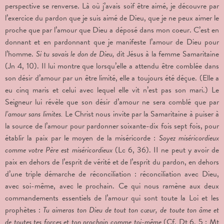
perspective se renverse. Là où j’avais soif être aimé, je découvre par
l’exercice du pardon que je suis aimé de Dieu, que je ne peux aimer le
proche que par l’amour que Dieu a déposé dans mon coeur. C’est en
donnant et en pardonnant que je manifeste l’amour de Dieu pour
l’homme.
Si tu savais le don de Dieu,
dit Jésus à la femme Samaritaine
(Jn 4, 10). Il lui montre que lorsqu’elle a attendu être comblée dans
son désir d’amour par un être limité, elle a toujours été déçue. (Elle a
eu cinq maris et celui avec lequel elle vit n’est pas son mari.) Le
Seigneur lui révèle que son désir d’amour ne sera comblé que par
l’amour sans limites.
Le Christ nous invite par la Samaritaine à puiser à
la source de l’amour pour pardonner soixante-dix fois sept fois, pour
établir la paix par le moyen de la miséricorde :
Soyez miséricordieux
comme votre Père est miséricordieux
(Lc 6, 36). II ne peut y avoir de
paix en dehors de l’esprit de vérité et de l’esprit du pardon, en dehors
d’une triple démarche de réconciliation : réconciliation avec Dieu,
avec soi-même, avec le prochain. Ce qui nous ramène aux deux
commandements essentiels de l’amour qui sont toute la Loi et les
prophètes :
Tu aimeras ton Dieu de tout ton cœur, de toute ton âme et
de toutes tes forces et ton prochain comme toi-même
(Cf. Dt 6, 5 ; Mt