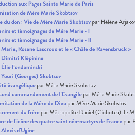
duction aux Pages Sainte Marie de Paris
nisation de Mère Marie Skobtsov
ie du don : Vie de Mère Marie Skobtsov
par Hélène Arjako
nirs et témoignages de Mère Marie - I
nirs et témoignages de Mère Marie - II
Marie, Rosane Lascroux et le « Châle de Ravensbrück »
 Dimitri Klépinine
 Élie Fondaminski
 Youri (Georges) Skobtsov
été évangélique
par Mère Marie Skobstov
econd commandement de l'Évangile
par Mère Marie Skobs
imitation de la Mère de Dieu
par Mère Marie Skobstov
acrement du frère
par Métropolite Daniel (Ciobotea) de M
re de l'icône des quatre saint néo-martyrs de France
par 
 Alexis d'Ugine