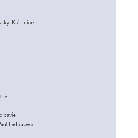
vsky-Klépinine
tov
oldavie
Paul Ladouceur