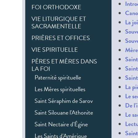
Intro
FOI ORTHODOXE
Cano
VIE LITURGIQUE ET
La jo
SACRAMENTELLE
Souve
PRIÈRES ET OFFICES
Souve
VIE SPIRITUELLE
Mère 
Saint
PÈRES ET MÈRES DANS
Saint
LA FOI
Paternité spirituelle
Saint
La pi
Les Mères spirituelles
Le s
Saint Séraphim de Sarov
De l'
Saint Silouane l'Athonite
Le s
Lectu
Saint Nectaire d'Égine
Saint
Les Saints d'Amérique