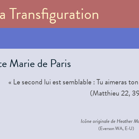
Aller au
a Transfiguration
contenu
principal
te Marie de Paris
« Le second lui est semblable : Tu aimeras 
(Matthieu 22, 3
Icône originale de Heather 
(Everson WA, E-U)