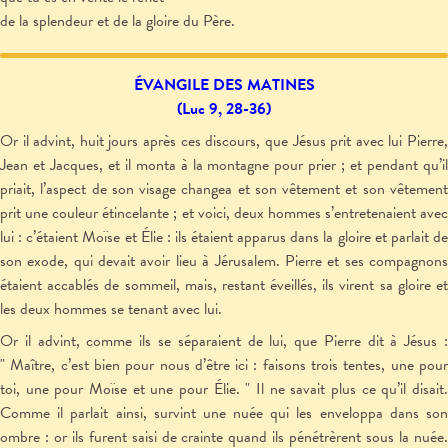
de la splendeur et de la gloire du Père.
ÉVANGILE DES MATINES
(Luc 9, 28-36)
Or il advint, huit jours après ces discours, que Jésus prit avec lui Pierre,
Jean et Jacques, et il monta à la montagne pour prier ; et pendant qu’il
priait, l’aspect de son visage changea et son vêtement et son vêtement
prit une couleur étincelante ; et voici, deux hommes s’entretenaient avec
lui : c’étaient Moïse et Élie : ils étaient apparus dans la gloire et parlait de
son exode, qui devait avoir lieu à Jérusalem. Pierre et ses compagnons
étaient accablés de sommeil, mais, restant éveillés, ils virent sa gloire et
les deux hommes se tenant avec lui.
Or il advint, comme ils se séparaient de lui, que Pierre dit à Jésus :
" Maître, c’est bien pour nous d’être ici : faisons trois tentes, une pour
toi, une pour Moïse et une pour Élie. " Il ne savait plus ce qu’il disait.
Comme il parlait ainsi, survint une nuée qui les enveloppa dans son
ombre : or ils furent saisi de crainte quand ils pénétrèrent sous la nuée.