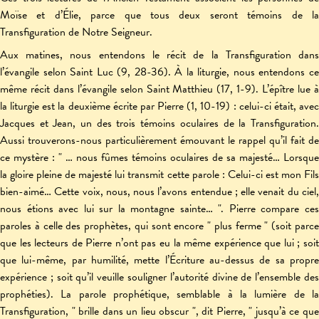
Moïse et d’Élie, parce que tous deux seront témoins de la
Transfiguration de Notre Seigneur.
Aux matines, nous entendons le récit de la Transfiguration dans
l’évangile selon Saint Luc (9, 28-36). À la liturgie, nous entendons ce
même récit dans l’évangile selon Saint Matthieu (17, 1-9). L’épître lue à
la liturgie est la deuxième écrite par Pierre (1, 10-19) : celui-ci était, avec
Jacques et Jean, un des trois témoins oculaires de la Transfiguration.
Aussi trouverons-nous particulièrement émouvant le rappel qu’il fait de
ce mystère : " … nous fûmes témoins oculaires de sa majesté… Lorsque
la gloire pleine de majesté lui transmit cette parole : Celui-ci est mon Fils
bien-aimé… Cette voix, nous, nous l’avons entendue ; elle venait du ciel,
nous étions avec lui sur la montagne sainte… ". Pierre compare ces
paroles à celle des prophètes, qui sont encore " plus ferme " (soit parce
que les lecteurs de Pierre n’ont pas eu la même expérience que lui ; soit
que lui-même, par humilité, mette l’Écriture au-dessus de sa propre
expérience ; soit qu’il veuille souligner l’autorité divine de l’ensemble des
prophéties). La parole prophétique, semblable à la lumière de la
Transfiguration, " brille dans un lieu obscur ", dit Pierre, " jusqu’à ce que