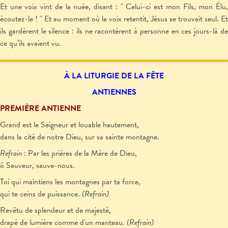
Et une voix vint de la nuée, disant : " Celui-ci est mon Fils, mon Élu,
écoutez-le ! " Et au moment où la voix retentit, Jésus se trouvait seul. Et
ils gardèrent le silence : ils ne racontèrent à personne en ces jours-là de
ce qu’ils avaient vu.
À LA LITURGIE
DE LA FÊTE
ANTIENNES
PREMIÈRE ANTIENNE
Grand est le Seigneur et louable hautement,
dans la cité de notre Dieu, sur sa sainte montagne.
Refrain
: Par les prières de la Mère de Dieu,
ô Sauveur, sauve-nous.
Toi qui maintiens les montagnes par ta force,
qui te ceins de puissance.
(Refrain)
Revêtu de splendeur et de majesté,
drapé de lumière comme d'un manteau.
(Refrain)