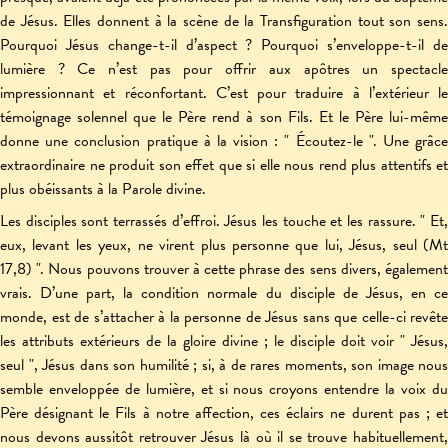
de Jésus. Elles donnent à la scène de la Transfiguration tout son sens.
Pourquoi Jésus change-t-il d’aspect ? Pourquoi s’enveloppe-t-il de
lumière ? Ce n’est pas pour offrir aux apôtres un spectacle
impressionnant et réconfortant. C’est pour traduire à l’extérieur le
témoignage solennel que le Père rend à son Fils. Et le Père lui-même
donne une conclusion pratique à la vision : " Écoutez-le ". Une grâce
extraordinaire ne produit son effet que si elle nous rend plus attentifs et
plus obéissants à la Parole divine.
Les disciples sont terrassés d’effroi. Jésus les touche et les rassure. " Et,
eux, levant les yeux, ne virent plus personne que lui, Jésus, seul (Mt
17,8) ". Nous pouvons trouver à cette phrase des sens divers, également
vrais. D’une part, la condition normale du disciple de Jésus, en ce
monde, est de s’attacher à la personne de Jésus sans que celle-ci revête
les attributs extérieurs de la gloire divine ; le disciple doit voir " Jésus,
seul ", Jésus dans son humilité ; si, à de rares moments, son image nous
semble enveloppée de lumière, et si nous croyons entendre la voix du
Père désignant le Fils à notre affection, ces éclairs ne durent pas ; et
nous devons aussitôt retrouver Jésus là où il se trouve habituellement,