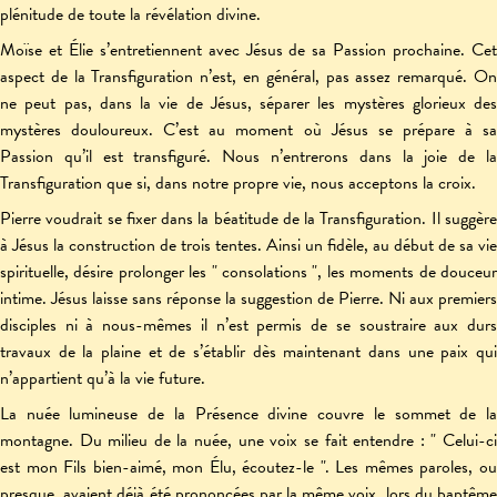
plénitude de toute la révélation divine.
Moïse et Élie s’entretiennent avec Jésus de sa Passion prochaine. Cet
aspect de la Transfiguration n’est, en général, pas assez remarqué. On
ne peut pas, dans la vie de Jésus, séparer les mystères glorieux des
mystères douloureux. C’est au moment où Jésus se prépare à sa
Passion qu’il est transfiguré. Nous n’entrerons dans la joie de la
Transfiguration que si, dans notre propre vie, nous acceptons la croix.
Pierre voudrait se fixer dans la béatitude de la Transfiguration. Il suggère
à Jésus la construction de trois tentes. Ainsi un fidèle, au début de sa vie
spirituelle, désire prolonger les " consolations ", les moments de douceur
intime. Jésus laisse sans réponse la suggestion de Pierre. Ni aux premiers
disciples ni à nous-mêmes il n’est permis de se soustraire aux durs
travaux de la plaine et de s’établir dès maintenant dans une paix qui
n’appartient qu’à la vie future.
La nuée lumineuse de la Présence divine couvre le sommet de la
montagne. Du milieu de la nuée, une voix se fait entendre : " Celui-ci
est mon Fils bien-aimé, mon Élu, écoutez-le ". Les mêmes paroles, ou
presque, avaient déjà été prononcées par la même voix, lors du baptême