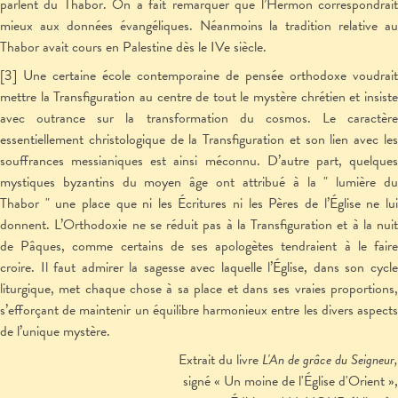
parlent du Thabor. On a fait remarquer que l’Hermon correspondrait
mieux aux données évangéliques. Néanmoins la tradition relative au
Thabor avait cours en Palestine dès le IV
e
siècle.
[3] Une certaine école contemporaine de pensée orthodoxe voudrait
mettre la Transfiguration au centre de tout le mystère chrétien et insiste
avec outrance sur la transformation du cosmos. Le caractère
essentiellement christologique de la Transfiguration et son lien avec les
souffrances messianiques est ainsi méconnu. D’autre part, quelques
mystiques byzantins du moyen âge ont attribué à la " lumière du
Thabor " une place que ni les Écritures ni les Pères de l’Église ne lui
donnent. L’Orthodoxie ne se réduit pas à la Transfiguration et à la nuit
de Pâques, comme certains de ses apologètes tendraient à le faire
croire. Il faut admirer la sagesse avec laquelle l’Église, dans son cycle
liturgique, met chaque chose à sa place et dans ses vraies proportions,
s’efforçant de maintenir un équilibre harmonieux entre les divers aspects
de l’unique mystère.
Extrait du livre
L'An de grâce du Seigneur
,
signé « Un moine de l'Église d'Orient »,