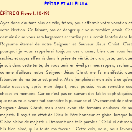
ÉPÎTRE ET ALLÉLUIA
ÉPÎTRE (1 Pierre 1, 10-19)
A
yez donc d'autant plus de zèle, frères, pour affermir votre vocation et
votre élection. Ce faisant, pas de danger que vous tombiez jamais. Car
c'est ainsi que vous sera largement accordée par surcroît l'entrée dans le
Royaume éternel de notre Seigneur et Sauveur Jésus Christ. C'est
pourquoi je vous rappellerai toujours ces choses, bien que vous les
sachiez et soyez affermis dans la présente vérité. Je crois juste, tant que
je suis dans cette tente, de vous tenir en éveil par mes rappels, sachant,
comme d'ailleurs notre Seigneur Jésus Christ me l'a manifesté, que
l'abandon de ma tente est proche. Mais j'emploierai mon zèle à ce qu'en
toute occasion, après mon départ, vous puissiez vous remettre ces
choses en mémoire. Car ce n'est pas en suivant des fables sophistiquées
que nous vous avons fait connaître la puissance et l'Avènement de notre
Seigneur Jésus Christ, mais après avoir été témoins oculaires de sa
majesté. Il reçut en effet de Dieu le Père honneur et gloire, lorsque la
Gloire pleine de majesté lui transmit une telle parole : " Celui-ci est mon
Fils bien-aimé, qui a toute ma faveur. " Cette voix, nous, nous l'avons