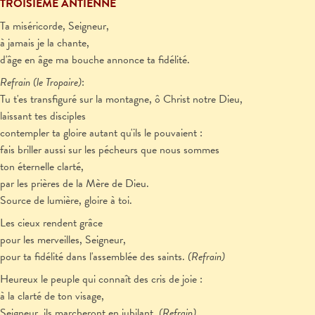
TROISIÈME ANTIENNE
Ta miséricorde, Seigneur,
à jamais je la chante,
d'âge en âge ma bouche annonce ta fidélité.
Refrain
(le Tropaire)
:
Tu t'es transfiguré sur la montagne, ô Christ notre Dieu,
laissant tes disciples
contempler ta gloire autant qu'ils le pouvaient :
fais briller aussi sur les pécheurs que nous sommes
ton éternelle clarté,
par les prières de la Mère de Dieu.
Source de lumière, gloire à toi.
Les cieux rendent grâce
pour les merveilles, Seigneur,
pour ta fidélité dans l'assemblée des saints.
(Refrain)
Heureux le peuple qui connaît des cris de joie :
à la clarté de ton visage,
Seigneur, ils marcheront en jubilant.
(Refrain)