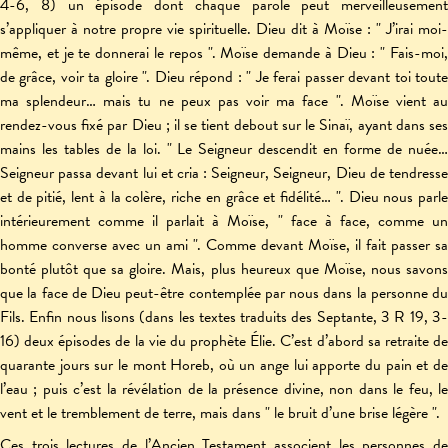
4-6, 8) un épisode dont chaque parole peut merveilleusement
s’appliquer à notre propre vie spirituelle. Dieu dit à Moïse : " J’irai moi-
même, et je te donnerai le repos ". Moïse demande à Dieu : " Fais-moi,
de grâce, voir ta gloire ". Dieu répond : " Je ferai passer devant toi toute
ma splendeur… mais tu ne peux pas voir ma face ". Moïse vient au
rendez-vous fixé par Dieu ; il se tient debout sur le Sinaï, ayant dans ses
mains les tables de la loi. " Le Seigneur descendit en forme de nuée…
Seigneur passa devant lui et cria : Seigneur, Seigneur, Dieu de tendresse
et de pitié, lent à la colère, riche en grâce et fidélité… ". Dieu nous parle
intérieurement comme il parlait à Moïse, " face à face, comme un
homme converse avec un ami ". Comme devant Moïse, il fait passer sa
bonté plutôt que sa gloire. Mais, plus heureux que Moïse, nous savons
que la face de Dieu peut-être contemplée par nous dans la personne du
Fils. Enfin nous lisons (dans les textes traduits des Septante, 3 R 19, 3-
16) deux épisodes de la vie du prophète Élie. C’est d’abord sa retraite de
quarante jours sur le mont Horeb, où un ange lui apporte du pain et de
l’eau ; puis c’est la révélation de la présence divine, non dans le feu, le
vent et le tremblement de terre, mais dans " le bruit d’une brise légère ".
Ces trois lectures de l’Ancien Testament associent les personnes de