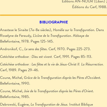
Éditions AN-NOUR (Liban) ;
Éditions du Cerf, 1988.
BIBLIOGRAPHIE
Anastase le Sinaïte (7e-8e siècles),
Homélie sur la Transfiguration
. Dans
Roselyne de Feraudy,
L'icône de la Transfiguration
. Abbaye de
Bellefontaine, 1978. Pages 125-145.
Andronikof, C.,
Le sens des fêtes
. Cerf, 1970. Pages 225-273.
Catéchèse orthodoxe : Dieu est vivant.
Cerf, 1991. Pages 85-113.
Catéchèse orthodoxe : Les fêtes et la vie de Jésus-Christ II. La Résurrection.
Cerf, 1989. Pages 29-46.
Coune, Michel,
Grâce de la Transfiguration d'après les Pères d'Occident
.
Bellefontaine, 1990.
Coune, Michel,
Joie de la Transfiguration d'après les Pères d'Orient
.
Bellefontaine, 1985.
Dabrowski, Eugène,
La Transfiguration de Jésus.
Institut Biblique