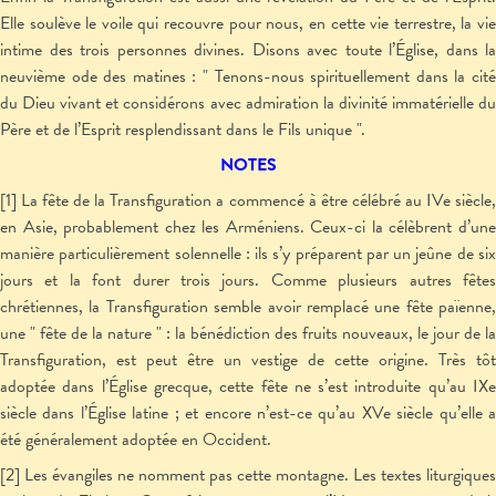
Elle soulève le voile qui recouvre pour nous, en cette vie terrestre, la vie
intime des trois personnes divines. Disons avec toute l’Église, dans la
neuvième ode des matines : " Tenons-nous spirituellement dans la cité
du Dieu vivant et considérons avec admiration la divinité immatérielle du
Père et de l’Esprit resplendissant dans le Fils unique ".
NOTES
[1] La fête de la Transfiguration a commencé à être célébré au IV
e
siècle
en Asie, probablement chez les Arméniens. Ceux-ci la célèbrent d’une
manière particulièrement solennelle : ils s’y préparent par un jeûne de six
jours et la font durer trois jours. Comme plusieurs autres fêtes
chrétiennes, la Transfiguration semble avoir remplacé une fête païenne,
une " fête de la nature " : la bénédiction des fruits nouveaux, le jour de la
Transfiguration, est peut être un vestige de cette origine. Très tôt
adoptée dans l’Église grecque, cette fête ne s’est introduite qu’au IX
e
siècle dans l’Église latine ; et encore n’est-ce qu’au XV
e
siècle qu’elle a
été généralement adoptée en Occident.
[2] Les évangiles ne nomment pas cette montagne. Les textes liturgiques