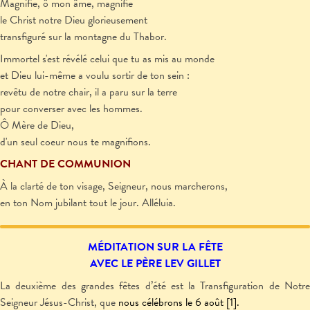
Magnifie, ô mon âme, magnifie
le Christ notre Dieu glorieusement
transfiguré sur la montagne du Thabor.
Immortel s'est révélé celui que tu as mis au monde
et Dieu lui-même a voulu sortir de ton sein :
revêtu de notre chair, il a paru sur la terre
pour converser avec les hommes.
Ô Mère de Dieu,
d'un seul coeur nous te magnifions.
CHANT DE COMMUNION
À la clarté de ton visage, Seigneur, nous marcherons,
en ton Nom jubilant tout le jour. Alléluia.
MÉDITATION SUR LA FÊTE
AVEC LE PÈRE LEV GILLET
La deuxième des grandes fêtes d’été est la Transfiguration de Notre
Seigneur Jésus-Christ,
que
nous célébrons le 6 août [1].