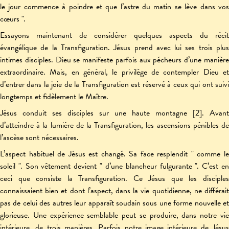
le jour commence à poindre et que l’astre du matin se lève dans vos
cœurs ".
Essayons maintenant de considérer quelques aspects du récit
évangélique de la Transfiguration. Jésus prend avec lui ses trois plus
intimes disciples. Dieu se manifeste parfois aux pécheurs d’une manière
extraordinaire. Mais, en général, le privilège de contempler Dieu et
d’entrer dans la joie de la Transfiguration est réservé à ceux qui ont suivi
longtemps et fidèlement le Maître.
Jésus conduit ses disciples sur une haute montagne [2]. Avant
d’atteindre à la lumière de la Transfiguration, les ascensions pénibles de
l’ascèse sont nécessaires.
L’aspect habituel de Jésus est changé. Sa face resplendit " comme le
soleil ". Son vêtement devient " d’une blancheur fulgurante ". C’est en
ceci que consiste la Transfiguration. Ce Jésus que les disciples
connaissaient bien et dont l’aspect, dans la vie quotidienne, ne différait
pas de celui des autres leur apparaît soudain sous une forme nouvelle et
glorieuse. Une expérience semblable peut se produire, dans notre vie
intérieure, de trois manières. Parfois notre image intérieure de Jésus