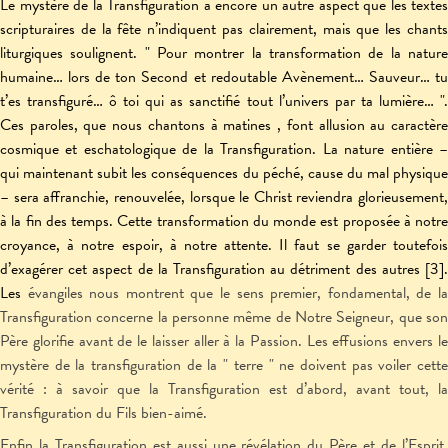
Le mystère de la Transfiguration a encore un autre aspect que les textes
scripturaires de la fête n’indiquent pas clairement, mais que les chants
liturgiques soulignent. " Pour montrer la transformation de la nature
humaine… lors de ton Second et redoutable Avènement… Sauveur… tu
t’es transfiguré… ô toi qui as sanctifié tout l’univers par ta lumière… ".
Ces paroles, que nous chantons à matines , font allusion au caractère
cosmique et eschatologique de la Transfiguration. La nature entière –
qui maintenant subit les conséquences du péché, cause du mal physique
– sera affranchie, renouvelée, lorsque le Christ reviendra glorieusement,
à la fin des temps. Cette transformation du monde est proposée à notre
croyance, à notre espoir, à notre attente. Il faut se garder toutefois
d’exagérer cet aspect de la Transfiguration au détriment des autres [3].
Les
évangiles nous montrent que le sens premier, fondamental, de la
Transfiguration concerne la personne même de Notre Seigneur, que son
Père glorifie avant de le laisser aller à la Passion. Les effusions envers le
mystère de la transfiguration de la " terre " ne doivent pas voiler cette
vérité : à savoir que la Transfiguration est d’abord, avant tout, la
Transfiguration du Fils bien-aimé.
Enfin la Transfiguration est aussi une révélation du Père et de l’Esprit.