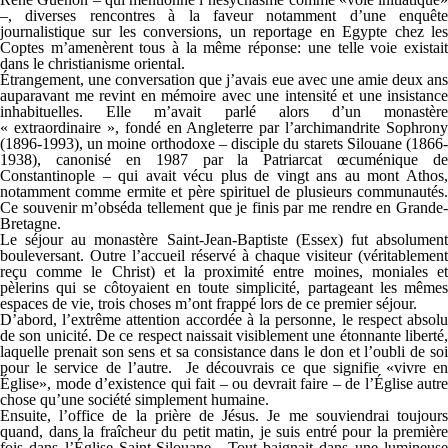
–, diverses rencontres à la faveur notamment d’une enquête
journalistique sur les conversions, un reportage en Egypte chez les
Coptes m’amenèrent tous à la même réponse: une telle voie existait
dans le christianisme oriental.
Étrangement, une conversation que j’avais eue avec une amie deux ans
auparavant me revint en mémoire avec une intensité et une insistance
inhabituelles. Elle m’avait parlé alors d’un monastère
« extraordinaire », fondé en Angleterre par l’archimandrite Sophrony
(1896-1993), un moine orthodoxe – disciple du starets Silouane (1866-
1938), canonisé en 1987 par la Patriarcat œcuménique de
Constantinople – qui avait vécu plus de vingt ans au mont Athos,
notamment comme ermite et père spirituel de plusieurs communautés.
Ce souvenir m’obséda tellement que je finis par me rendre en Grande-
Bretagne.
Le séjour au monastère Saint-Jean-Baptiste (Essex) fut absolument
bouleversant. Outre l’accueil réservé à chaque visiteur (véritablement
reçu comme le Christ) et la proximité entre moines, moniales et
pèlerins qui se côtoyaient en toute simplicité, partageant les mêmes
espaces de vie, trois choses m’ont frappé lors de ce premier séjour.
D’abord, l’extrême attention accordée à la personne, le respect absolu
de son unicité. De ce respect naissait visiblement une étonnante liberté,
laquelle prenait son sens et sa consistance dans le don et l’oubli de soi
pour le service de l’autre. Je découvrais ce que signifie «vivre en
Église», mode d’existence qui fait – ou devrait faire – de l’Église autre
chose qu’une société simplement humaine.
Ensuite, l’office de la prière de Jésus. Je me souviendrai toujours
quand, dans la fraîcheur du petit matin, je suis entré pour la première
fois dans l’Église Saint-Silouane. Tout baignait dans une lumineuse