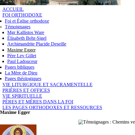
ACCUEIL
FOI ORTHODOXE
Foi et Église orthodoxe
Témoignages
Mgr Kallistos Ware
Élisabeth Behr-Sigel
Archimandrite Placide Deseille
Maxime Egger
Père Lev Gillet
Paul Ladouceur
Pages bibliques
La Mère de Dieu
Pages théologiques
VIE LITURGIQUE ET SACRAMENTELLE
PRIÈRES ET OFFICES
VIE SPIRITUELLE
PÈRES ET MÈRES DANS LA FOI
LES PAGES ORTHODOXES ET RESSOURCES
Maxime Egger