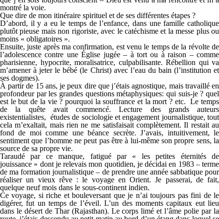
montré la voie.
Que dire de mon itinéraire spirituel et de ses différentes étapes ?
D’abord, il y a eu le temps de l’enfance, dans une famille catholique
plutôt pieuse mais non rigoriste, avec le catéchisme et la messe plus ou
moins « obligatoires ».
Ensuite, juste après ma confirmation, est venu le temps de la révolte de
l’adolescence contre une Église jugée – à tort ou à raison – comme
pharisienne, hypocrite, moralisatrice, culpabilisante. Rébellion qui va
m’amener à jeter le bébé (le Christ) avec l’eau du bain (l’institution et
ses dogmes).
À partir de 15 ans, je peux dire que j’étais agnostique, mais travaillé en
profondeur par les grandes questions métaphysiques: qui suis-je ? quel
est le but de la vie ? pourquoi la souffrance et la mort ? etc. Le temps
de la quête avait commencé. Lecture des grands auteurs
existentialistes, études de sociologie et engagement journalistique, tout
cela m’exaltait, mais rien ne me satisfaisait complètement. Il restait au
fond de moi comme une béance secrète. J’avais, intuitivement, le
sentiment que l’homme ne peut pas être à lui-même son propre sens, la
source de sa propre vie.
Taraudé par ce manque, fatigué par « les petites éternités de
jouissance » dont je relevais mon quotidien, je décidai en 1983 – terme
de ma formation journalistique – de prendre une année sabbatique pour
réaliser un vieux rêve : le voyage en Orient. Je passerai, de fait,
quelque neuf mois dans le sous-continent indien.
Ce voyage, si riche et bouleversant que je n’ai toujours pas fini de le
digérer, fut un temps de l’éveil. L’un des moments capitaux eut lieu
dans le désert de Thar (Rajasthan). Le corps limé et l’âme polie par la
route, j’étais descendu au petit matin au bord d’un étang dans lequel se