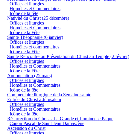
Offices et liturgies
Homélies et Commentaires
Icône de la fête
Nativité du Christ (25 décembre)
Offices et liturgies
Homélies et Commentaires
Icône de la Fête
Sainte Théophanie (6 janvier)
Offices et liturgies
Homélies et commentaires
Icône de la Fête
Sainte Rencontre ou Présentation du Christ au Temple (2 février)
Offices et liturgies
Homélies et Commentaires
Icône de la Fête
Annonciation (25 mars)
Offices et liturgies
Homélies et Commentaires
Icône de la fête
Commentaire liturgique de la Semaine sainte
Entrée du Christ à Jérusalem
Offices et liturgies
Homélies et Commentaires
Icône de la fête
Résurrection du Christ - La Grande et Lumineuse Pâque
Canon Pascal de Saint Jean Damascène
Ascension du Christ
Offices et liturgies