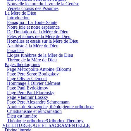
Nouvelle lecture du Livre de la Genèse
Versets choisis des Psaumes
La Mère de Dieu
Introduction
Panaghia - La Toute-Sainte
Notre joie et notre espérance
De l'imitation de la Mère de Dieu
Fêtes et icônes de la Mêre de Dieu
Homélies et essais sur la Mère de Dieu
Acathiste à la Mère de Dieu
Paraclisis
Éloges funèbres de la Mère de Dieu
Thrène de la Mère de Dieu
Pages théologiques
Page Métropolite Antoine (Bloom)
Page Père Serge Boulgakov
Page Olivier Clément
Hommage à Olivier Clément
Page Paul Evdokimov
Page Père Paul Florensky
Page Vladimir Lossky
Page Père Alexandre Schmemann
Annick de Souzenelle, théologienne orthodoxe
Christianisme et réincarnation
Dieu est lumière
Théologie orthodoxe/Orthodox Theology
VIE LITURGIQUE ET SACRAMENTELLE
Divine liturgie