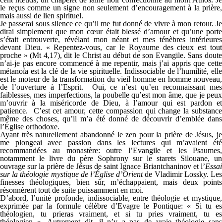
le reçus comme un signe non seulement d’encouragement à la prière,
mais aussi de lien spirituel.
Je passerai sous silence ce qu’il me fut donné de vivre à mon retour. Je
dirai simplement que mon cœur était blessé d’amour et qu’une porte
s’était entrouverte, révélant mon néant et mes ténèbres intérieures
devant Dieu. « Repentez-vous, car le Royaume des cieux est tout
proche » (Mt 4,17), dit le Christ au début de son Evangile. Sans doute
n’ai-je pas encore commencé à me repentir, mais j’ai appris que cette
métanoïa est la clé de la vie spirituelle. Indissociable de l’humilité, elle
est le moteur de la transformation du vieil homme en homme nouveau,
de l’ouverture à l’Esprit. Oui, ce n’est qu’en reconnaissant mes
faiblesses, mes imperfections, la poubelle qu’est mon âme, que je peux
m’ouvrir à la miséricorde de Dieu, à l’amour qui est pardon et
patience. C’est cet amour, cette compassion qui change la substance
même des choses, qu’il m’a été donné de découvrir d’emblée dans
l’Église orthodoxe.
Ayant très naturellement abandonné le zen pour la prière de Jésus, je
me plongeai avec passion dans les lectures qui m’avaient été
recommandées au monastère: outre l’Evangile et les Psaumes,
notamment le livre du père Sophrony sur le starets Silouane, un
ouvrage sur la prière de Jésus de saint Ignace Briantchaninov et l’
Essai
sur la théologie mystique de l’Église d’Orient
de Vladimir Lossky. Le
finesses théologiques, bien sûr, m’échappaient, mais deux points
résonnèrent tout de suite puissamment en moi.
D’abord, l’unité profonde, indissociable, entre théologie et mystique,
exprimée par la formule célèbre d’Evagre le Pontique: « Si tu es
théologien, tu prieras vraiment, et si tu pries vraiment, tu es
théologien ». Autrement dit, il n’y a pas de vraie théologie sans