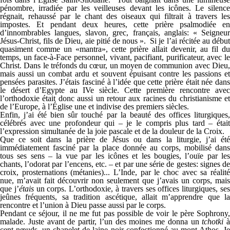
pénombre, irradiée par les veilleuses devant les icônes. Le silence
régnait, rehaussé par le chant des oiseaux qui filtrait à travers les
impostes. Et pendant deux heures, cette prière psalmodiée en
d’innombrables langues, slavon, grec, français, anglais: « Seigneur
Jésus-Christ, fils de Dieu, aie pitié de nous ». Si je l’ai récitée au début
quasiment comme un «mantra», cette prière allait devenir, au fil du
temps, un face-à-Face personnel, vivant, pacifiant, purificateur, avec le
Christ. Dans le tréfonds du cœur, un moyen de communion avec Dieu,
mais aussi un combat ardu et souvent épuisant contre les passions et
pensées parasites. J’étais fasciné à l’idée que cette prière était née dans
le désert d’Egypte au IVe siècle. Cette première rencontre avec
l’orthodoxie était donc aussi un retour aux racines du christianisme et
de l’Europe, à l’Église une et indivise des premiers siècles.
Enfin, j’ai été bien sûr touché par la beauté des offices liturgiques,
célébrés avec une profondeur qui – je le compris plus tard – était
l’expression simultanée de la joie pascale et de la douleur de la Croix.
Que ce soit dans la prière de Jésus ou dans la liturgie, j’ai été
immédiatement fasciné par la place donnée au corps, mobilisé dans
tous ses sens – la vue par les icônes et les bougies, l’ouïe par les
chants, l’odorat par l’encens, etc. – et par une série de gestes: signes de
croix, prosternations (métanies)... L’Inde, par le choc avec sa réalité
nue, m’avait fait découvrir non seulement que j’avais un corps, mais
que j’
étais
un corps. L’orthodoxie, à travers ses offices liturgiques, se
jeûnes fréquents, sa tradition ascétique, allait m’apprendre que la
rencontre et l’union à Dieu passe aussi par le corps.
Pendant ce séjour, il ne me fut pas possible de voir le père Sophrony,
malade. Juste avant de partir, l’un des moines me donna un
tchotki
à
cent nœuds, un chapelet de laine noir confectionné au mont Athos. Je