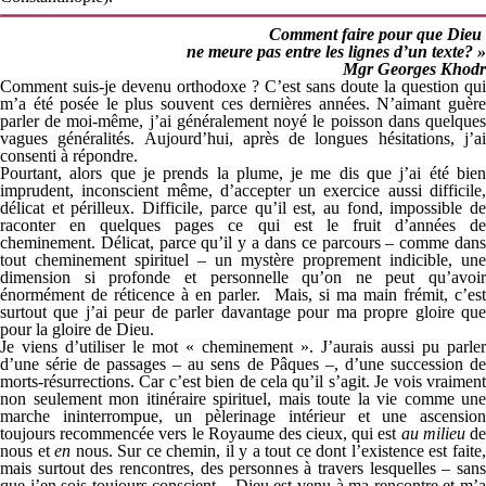
Comment faire pour que Dieu
ne meure pas entre les lignes d’un texte? »
Mgr Georges Khodr
Comment suis-je devenu orthodoxe ? C’est sans doute la question qui
m’a été posée le plus souvent ces dernières années. N’aimant guère
parler de moi-même, j’ai généralement noyé le poisson dans quelques
vagues généralités. Aujourd’hui, après de longues hésitations, j’ai
consenti à répondre.
Pourtant, alors que je prends la plume, je me dis que j’ai été bien
imprudent, inconscient même, d’accepter un exercice aussi difficile,
délicat et périlleux. Difficile, parce qu’il est, au fond, impossible de
raconter en quelques pages ce qui est le fruit d’années de
cheminement. Délicat, parce qu’il y a dans ce parcours – comme dans
tout cheminement spirituel – un mystère proprement indicible, une
dimension si profonde et personnelle qu’on ne peut qu’avoir
énormément de réticence à en parler. Mais, si ma main frémit, c’est
surtout que j’ai peur de parler davantage pour ma propre gloire que
pour la gloire de Dieu.
Je viens d’utiliser le mot « cheminement ». J’aurais aussi pu parler
d’une série de passages – au sens de Pâques –, d’une succession de
morts-résurrections. Car c’est bien de cela qu’il s’agit. Je vois vraiment
non seulement mon itinéraire spirituel, mais toute la vie comme une
marche ininterrompue, un pèlerinage intérieur et une ascension
toujours recommencée vers le Royaume des cieux, qui est
au milieu
d
nous et
en
nous. Sur ce chemin, il y a tout ce dont l’existence est faite
mais surtout des rencontres, des personnes à travers lesquelles – sans
que j’en sois toujours conscient – Dieu est venu à ma rencontre et m’a