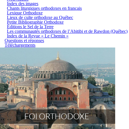
Index des images
Chants liturgiques orthodoxes en français
Lexique Orthodoxe
Lieux de culte orthodoxe au Québec
Petite Bibliographie Orthodoxe
Éditions le Sel de la Terre
Les communautés orthodoxes de l’Abitibi et de Rawdon (Québec)
Index de la Revue « Le Chemin »
Questions et réponses
Téléchargements