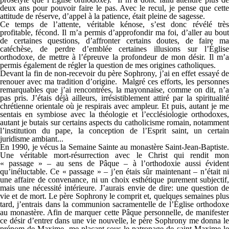
deux ans pour pouvoir faire le pas. Avec le recul, je pense que cette
attitude de réserve, d’appel à la patience, était pleine de sagesse.
Ce temps de l’attente, véritable kénose, s’est donc révélé très
profitable, fécond. Il m’a permis d’approfondir ma foi, d’aller au bout
de certaines questions, d’affronter certains doutes, de faire ma
catéchèse, de perdre d’emblée certaines illusions sur l’Église
orthodoxe, de mettre à l’épreuve la profondeur de mon désir. Il m’a
permis également de régler la question de mes origines catholiques.
Devant la fin de non-recevoir du père Sophrony, j’ai en effet essayé de
renouer avec ma tradition d’origine. Malgré ces efforts, les personnes
remarquables que j’ai rencontrées, la mayonnaise, comme on dit, n’a
pas pris. J’étais déjà ailleurs, irrésistiblement attiré par la spiritualité
chrétienne orientale où je respirais avec ampleur. Et puis, autant je me
sentais en symbiose avec la théologie et l’ecclésiologie orthodoxes,
autant je butais sur certains aspects du catholicisme romain, notamment
l’institution du pape, la conception de l’Esprit saint, un certain
juridisme ambiant...
En 1990, je vécus la Semaine Sainte au monastère Saint-Jean-Baptiste.
Une véritable mort-résurrection avec le Christ qui rendit mon
« passage » – au sens de Pâque – à l’orthodoxie aussi évident
qu’inéluctable. Ce « passage » – j’en étais sûr maintenant – n’était ni
une affaire de convenance, ni un choix esthétique purement subjectif,
mais une nécessité intérieure. J’aurais envie de dire: une question de
vie et de mort. Le père Sophrony le comprit et, quelques semaines plus
tard, j’entrais dans la communion sacramentelle de l’Église orthodoxe
au monastère. Afin de marquer cette Pâque personnelle, de manifester
ce désir d’entrer dans une vie nouvelle, le père Sophrony me donna le
prénom de Maxime, me plaçant sous le patronage de saint Maxime le