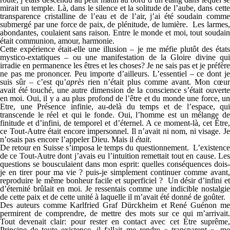
mirait un temple. Là, dans le silence et la solitude de l’aube, dans cette
transparence cristalline de l’eau et de l’air, j’ai été soudain comme
submergé par une force de paix, de plénitude, de lumière. Les larmes,
abondantes, coulaient sans raison. Entre le monde et moi, tout soudain
était communion, amour, harmonie.
Cette expérience était-elle une illusion – je me méfie plutôt des états
mystico-extatiques – ou une manifestation de la Gloire divine qui
irradie en permanence les êtres et les choses? Je ne sais pas et je préfère
ne pas me prononcer. Peu importe d’ailleurs. L’essentiel – ce dont je
suis sûr – c’est qu’
après
rien n’était plus comme avant. Mon cœur
avait été touché, une autre dimension de la conscience s’était ouverte
en moi. Oui, il y a au plus profond de l’être et du monde une force, un
Etre, une Présence infinie, au-delà du temps et de l’espace, qui
transcende le réel et qui le fonde. Oui, l’homme est un mélange de
finitude et d’infini, de temporel et d’éternel. A ce moment-là, cet Être,
ce Tout-Autre était encore impersonnel. Il n’avait ni nom, ni visage. Je
n’osais pas encore l’appeler Dieu. Mais il
était
.
De retour en Suisse s’imposa le temps du questionnement. L’existence
de ce Tout-Autre dont j’avais eu l’intuition remettait tout en cause. Les
questions se bousculaient dans mon esprit: quelles conséquences dois-
je en tirer pour ma vie ? puis-je simplement continuer comme avant,
reproduire le même bonheur facile et superficiel ? Un désir d’infini et
d’éternité brûlait en moi. Je ressentais comme une indicible nostalgie
de cette paix et de cette unité à laquelle il m’avait été donné de goûter.
Des auteurs comme Karlfried Graf Dürckheim et René Guénon me
permirent de comprendre, de mettre des mots sur ce qui m’arrivait.
Tout devenait clair: pour rester en contact avec cet Etre suprême,
Principe de toute existence, il fallait me rendre « transparent », me