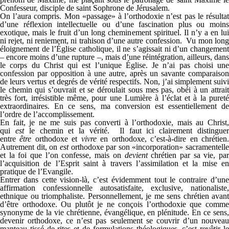
Confesseur, disciple de saint Sophrone de Jérusalem.
On l’aura compris. Mon «passage» à l’orthodoxie n’est pas le résultat
d’une réflexion intellectuelle ou d’une fascination plus ou moins
exotique, mais le fruit d’un long cheminement spirituel. Il n’y a en lui
ni rejet, ni reniement, ni trahison d’une autre confession. Vu mon long
éloignement de l’Église catholique, il ne s’agissait ni d’un changement
– encore moins d’une rupture –, mais d’une réintégration, ailleurs, dans
le corps du Christ qui est l’unique Église. Je n’ai pas choisi une
confession par opposition à une autre, après un savante comparaison
de leurs vertus et degrés de vérité respectifs. Non, j’ai simplement suivi
le chemin qui s’ouvrait et se déroulait sous mes pas, obéi à un attrait
très fort, irrésistible même, pour une Lumière à l’éclat et à la pureté
extraordinaires. En ce sens, ma conversion est essentiellement de
l’ordre de l’accomplissement.
En fait, je ne me suis pas converti à l’orthodoxie, mais au Christ,
qui
est
le chemin et la vérité. Il faut ici clairement distingue
entre
être
orthodoxe et
vivre
en orthodoxe, c’est-à-dire en chrétien
Autrement dit, on
est
orthodoxe par son «incorporation» sacramentelle
et la foi que l’on confesse, mais on
devient
chrétien par sa vie, pa
l’acquisition de l’Esprit saint à travers l’assimilation et la mise en
pratique de l’Evangile.
Entrer dans cette vision-là, c’est évidemment tout le contraire d’une
affirmation confessionnelle autosatisfaite, exclusive, nationaliste,
ethnique ou triomphaliste. Personnellement, je me sens chrétien avant
d’être orthodoxe. Ou plutôt je ne conçois l’orthodoxie que comme
synonyme de la vie chrétienne, évangélique, en plénitude. En ce sens,
devenir orthodoxe, ce n’est pas seulement se couvrir d’un nouveau
manteau tissé de rites et de formulations théologiques, c’est revêtir le