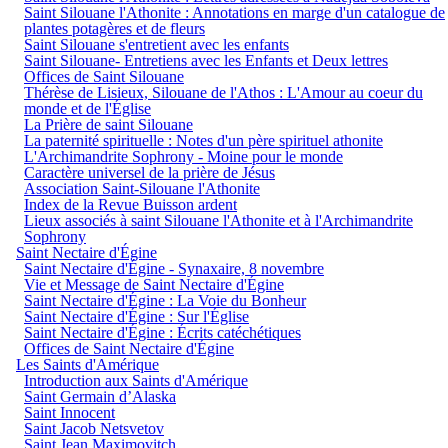
Saint Silouane l'Athonite : Annotations en marge d'un catalogue de
plantes potagères et de fleurs
Saint Silouane s'entretient avec les enfants
Saint Silouane- Entretiens avec les Enfants et Deux lettres
Offices de Saint Silouane
Thérèse de Lisieux, Silouane de l'Athos : L'Amour au coeur du
monde et de l'Église
La Prière de saint Silouane
La paternité spirituelle : Notes d'un père spirituel athonite
L'Archimandrite Sophrony - Moine pour le monde
Caractère universel de la prière de Jésus
Association Saint-Silouane l'Athonite
Index de la Revue Buisson ardent
Lieux associés à saint Silouane l'Athonite et à l'Archimandrite
Sophrony
Saint Nectaire d'Égine
Saint Nectaire d'Égine - Synaxaire, 8 novembre
Vie et Message de Saint Nectaire d'Égine
Saint Nectaire d'Égine : La Voie du Bonheur
Saint Nectaire d'Égine : Sur l'Église
Saint Nectaire d'Égine : Écrits catéchétiques
Offices de Saint Nectaire d'Égine
Les Saints d'Amérique
Introduction aux Saints d'Amérique
Saint Germain d’Alaska
Saint Innocent
Saint Jacob Netsvetov
Saint Jean Maximovitch