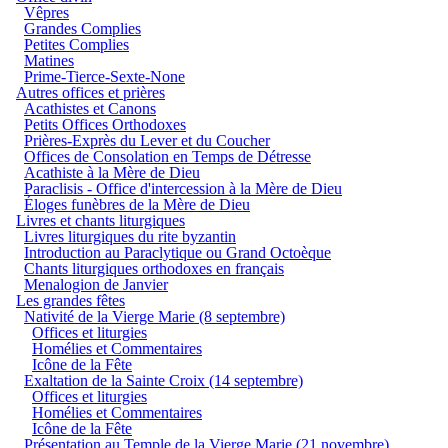
Vêpres
Grandes Complies
Petites Complies
Matines
Prime-Tierce-Sexte-None
Autres offices et prières
Acathistes et Canons
Petits Offices Orthodoxes
Prières-Exprès du Lever et du Coucher
Offices de Consolation en Temps de Détresse
Acathiste à la Mère de Dieu
Paraclisis - Office d'intercession à la Mère de Dieu
Éloges funèbres de la Mère de Dieu
Livres et chants liturgiques
Livres liturgiques du rite byzantin
Introduction au Paraclytique ou Grand Octoèque
Chants liturgiques orthodoxes en français
Menalogion de Janvier
Les grandes fêtes
Nativité de la Vierge Marie (8 septembre)
Offices et liturgies
Homélies et Commentaires
Icône de la Fête
Exaltation de la Sainte Croix (14 septembre)
Offices et liturgies
Homélies et Commentaires
Icône de la Fête
Présentation au Temple de la Vierge Marie (21 novembre)