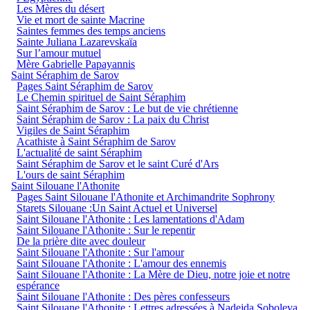
Les Mères du désert
Vie et mort de sainte Macrine
Saintes femmes des temps anciens
Sainte Juliana Lazarevskaïa
Sur l’amour mutuel
Mère Gabrielle Papayannis
Saint Séraphim de Sarov
Pages Saint Séraphim de Sarov
Le Chemin spirituel de Saint Séraphim
Saint Séraphim de Sarov : Le but de vie chrétienne
Saint Séraphim de Sarov : La paix du Christ
Vigiles de Saint Séraphim
Acathiste à Saint Séraphim de Sarov
L'actualité de saint Séraphim
Saint Séraphim de Sarov et le saint Curé d'Ars
L'ours de saint Séraphim
Saint Silouane l'Athonite
Pages Saint Silouane l'Athonite et Archimandrite Sophrony
Starets Silouane :Un Saint Actuel et Universel
Saint Silouane l'Athonite : Les lamentations d'Adam
Saint Silouane l'Athonite : Sur le repentir
De la prière dite avec douleur
Saint Silouane l'Athonite : Sur l'amour
Saint Silouane l'Athonite : L'amour des ennemis
Saint Silouane l'Athonite : La Mère de Dieu, notre joie et notre
espérance
Saint Silouane l'Athonite : Des pères confesseurs
Saint Silouane l'Athonite : Lettres adressées à Nadejda Soboleva