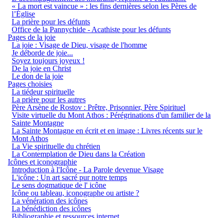
« La mort est vaincue » : les fins dernières selon les Pères de
l’Église
La prière pour les défunts
Office de la Pannychide - Acathiste pour les défunts
Pages de la joie
La joie : Visage de Dieu, visage de l'homme
Je déborde de joie...
Soyez toujours joyeux !
De la joie en Christ
Le don de la joie
Pages choisies
La tiédeur spirituelle
La prière pour les autres
Père Arsène de Rostov : Prêtre, Prisonnier, Père Spirituel
Visite virtuelle du Mont Athos : Pérégrinations d'un familier de la
Sainte Montagne
La Sainte Montagne en écrit et en image : Livres récents sur le
Mont Athos
La Vie spirituelle du chrétien
La Contemplation de Dieu dans la Création
Icônes et iconographie
Introduction à l'Icône - La Parole devenue Visage
L'icône : Un art sacré pur notre temps
Le sens dogmatique de l' icône
Icône ou tableau, iconographe ou artiste ?
La vénération des icônes
La bénédiction des icônes
Bibliographie et ressources internet