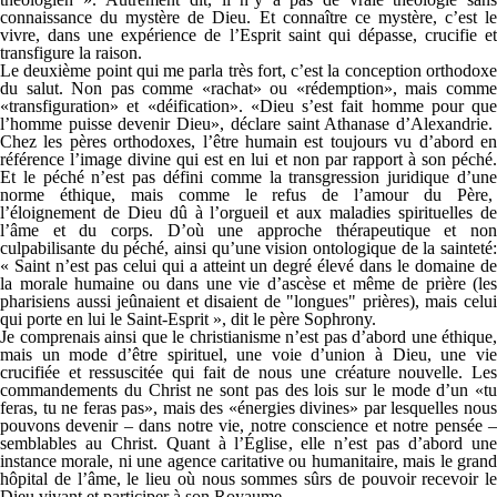
connaissance du mystère de Dieu. Et connaître ce mystère, c’est le
vivre, dans une expérience de l’Esprit saint qui dépasse, crucifie et
transfigure la raison.
Le deuxième point qui me parla très fort, c’est la conception orthodoxe
du salut. Non pas comme «rachat» ou «rédemption», mais comme
«transfiguration» et «déification». «Dieu s’est fait homme pour que
l’homme puisse devenir Dieu», déclare saint Athanase d’Alexandrie.
Chez les pères orthodoxes, l’être humain est toujours vu d’abord en
référence l’image divine qui est en lui et non par rapport à son péché.
Et le péché n’est pas défini comme la transgression juridique d’une
norme éthique, mais comme le refus de l’amour du Père,
l’éloignement de Dieu dû à l’orgueil et aux maladies spirituelles de
l’âme et du corps. D’où une approche thérapeutique et non
culpabilisante du péché, ainsi qu’une vision ontologique de la sainteté:
« Saint n’est pas celui qui a atteint un degré élevé dans le domaine de
la morale humaine ou dans une vie d’ascèse et même de prière (les
pharisiens aussi jeûnaient et disaient de "longues" prières), mais celui
qui porte en lui le Saint-Esprit », dit le père Sophrony.
Je comprenais ainsi que le christianisme n’est pas d’abord une éthique,
mais un mode d’être spirituel, une voie d’union à Dieu, une vie
crucifiée et ressuscitée qui fait de nous une créature nouvelle. Les
commandements du Christ ne sont pas des lois sur le mode d’un «tu
feras, tu ne feras pas», mais des «énergies divines» par lesquelles nous
pouvons devenir – dans notre vie, notre conscience et notre pensée –
semblables au Christ. Quant à l’Église, elle n’est pas d’abord une
instance morale, ni une agence caritative ou humanitaire, mais le grand
hôpital de l’âme, le lieu où nous sommes sûrs de pouvoir recevoir le
Dieu vivant et participer à son Royaume.