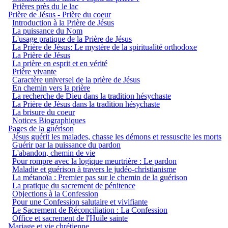
Prières près du le lac
Prière de Jésus - Prière du coeur
Introduction à la Prière de Jésus
La puissance du Nom
L'usage pratique de la Prière de Jésus
La Prière de Jésus: Le mystère de la spiritualité orthodoxe
La Prière de Jésus
La prière en esprit et en vérité
Prière vivante
Caractère universel de la prière de Jésus
En chemin vers la prière
La recherche de Dieu dans la tradition hésychaste
La Prière de Jésus dans la tradition hésychaste
La brisure du coeur
Notices Biographiques
Pages de la guérison
Jésus guérit les malades, chasse les démons et ressuscite les morts
Guérir par la puissance du pardon
L'abandon, chemin de vie
Pour rompre avec la logique meurtrière : Le pardon
Maladie et guérison à travers le judéo-christianisme
La métanoïa : Premier pas sur le chemin de la guérison
La pratique du sacrement de pénitence
Objections à la Confession
Pour une Confession salutaire et vivifiante
Le Sacrement de Réconciliation : La Confession
Office et sacrement de l'Huile sainte
Mariage et vie chrétienne