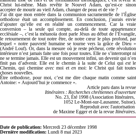
Christ lui-même. Mais revêtir le Nouvel Adam, qu’est-ce sinon
accepter de mourir au vieil Adam, changer de peau et de vie ?
J’ai dit que mon entrée dans la communion sacramentelle de l’Église
orthodoxe était un accomplissement. En conclusion, j’aurais envie
d’ajouter qu’elle est en réalité un commencement. Car la vraie
conversion – la seule qui compte, au-delà de toute appartenance
ecclésiale –, c’est la métanoïa dont parle Jésus au début de l’Évangile,
le retournement de tout notre être, de notre cœur le plus profond, par
lequel « notre pauvreté humaine se tourne vers la grâce de Dieu »
(André Louf). Or, dans la mesure où je reste pécheur, cette révolution
intérieure n’est jamais faite une fois pour toutes. Elle ne s’interrompt ni
ne se termine jamais. Elle est un mouvement infini, un devenir qui n’en
finit pas d’advenir. Elle est le chemin à la suite de Celui qui
est
l
Chemin, qui chemine
avec
moi et
en
moi: le Christ qui fait toutes
choses nouvelles.
Être orthodoxe, pour moi, c’est me dire chaque matin comme saint
Antoine: « Aujourd’hui je commence ».
Article paru dans la revue
Itinéraires : Recherches chrétiennes d'ouverture
No. 23, Été 1998 (Association Itinéraires,
1052 Le-Mont-sur-Lausanne, Suisse).
Reproduit avec l'autorisation
de Maxime Egger et de la revue
Itinéraires
.
Date de publication:
Mercredi 23 décembre 1998
Dernière modification:
Lundi 8 mai 2023