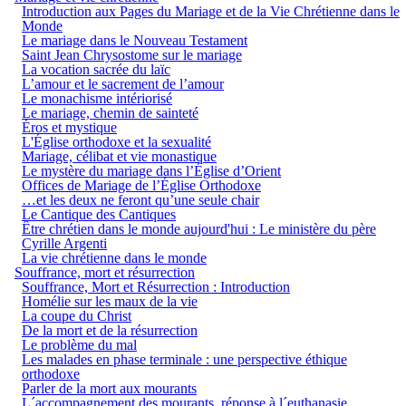
Introduction aux Pages du Mariage et de la Vie Chrétienne dans le
Monde
Le mariage dans le Nouveau Testament
Saint Jean Chrysostome sur le mariage
La vocation sacrée du laïc
L’amour et le sacrement de l’amour
Le monachisme intériorisé
Le mariage, chemin de sainteté
Éros et mystique
L'Église orthodoxe et la sexualité
Mariage, célibat et vie monastique
Le mystère du mariage dans l’Église d’Orient
Offices de Mariage de l’Église Orthodoxe
…et les deux ne feront qu’une seule chair
Le Cantique des Cantiques
Être chrétien dans le monde aujourd'hui : Le ministère du père
Cyrille Argenti
La vie chrétienne dans le monde
Souffrance, mort et résurrection
Souffrance, Mort et Résurrection : Introduction
Homélie sur les maux de la vie
La coupe du Christ
De la mort et de la résurrection
Le problème du mal
Les malades en phase terminale : une perspective éthique
orthodoxe
Parler de la mort aux mourants
L´accompagnement des mourants, réponse à l´euthanasie