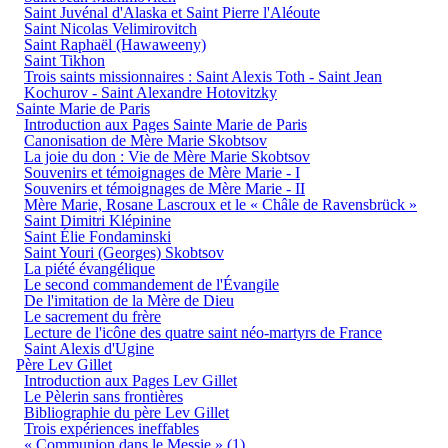
Saint Juvénal d'Alaska et Saint Pierre l'Aléoute
Saint Nicolas Velimirovitch
Saint Raphaël (Hawaweeny)
Saint Tikhon
Trois saints missionnaires : Saint Alexis Toth - Saint Jean
Kochurov - Saint Alexandre Hotovitzky
Sainte Marie de Paris
Introduction aux Pages Sainte Marie de Paris
Canonisation de Mère Marie Skobtsov
La joie du don : Vie de Mère Marie Skobtsov
Souvenirs et témoignages de Mère Marie - I
Souvenirs et témoignages de Mère Marie - II
Mère Marie, Rosane Lascroux et le « Châle de Ravensbrück »
Saint Dimitri Klépinine
Saint Élie Fondaminski
Saint Youri (Georges) Skobtsov
La piété évangélique
Le second commandement de l'Évangile
De l'imitation de la Mère de Dieu
Le sacrement du frère
Lecture de l'icône des quatre saint néo-martyrs de France
Saint Alexis d'Ugine
Père Lev Gillet
Introduction aux Pages Lev Gillet
Le Pèlerin sans frontières
Bibliographie du père Lev Gillet
Trois expériences ineffables
« Communion dans le Messie » (1)