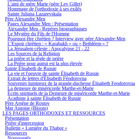
L'ami de mère Marie (père Lev Gillet)
Hommage de l'orthodoxie à ses exilés
Sainte Juliana Lazarevskaïa
Père Alexandre Men
Pages Alexandre Men : Présentation
Alexandre Men - Repères biographiques
Le Mystère du Fils de l'Homme
Pourquoi être chrétien ? Interview avec père Alexandre Men
L'Espoir chrétien : « Karabakh » ou « Bethléem » ?
La Jérusalem céleste : Apocalypse 21 - 22
Les Sources de la Religion
La prière et la règle de prière
La Prière pour autrui est la plus élevée
Sainte Élisabeth de Russie
La vie et l'oeuvre de sainte Élisabeth de Russie
Extrait de lettres d'Élisabeth Féodorovna
Souvenirs lumineux de la grande-duchesse Élisabeth Feodorovna
La demeure de miséricorde Marthe-et-Marie
Écrits spirituels de la Demeure de miséricorde Marthe-et-Marie
Acathiste à sainte Élisabeth de Russie
Père Arsène de Rostov
Mgr Antoine (Bloom)
LES PAGES ORTHODOXES ET RESSOURCES
Présentation
Prière d'intercession
Bulletin « Lumière du Thabor »
Ressources
Nouveautés