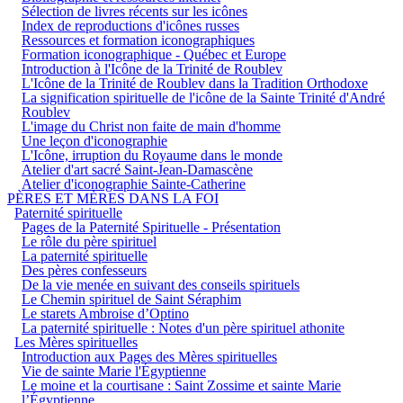
Sélection de livres récents sur les icônes
Index de reproductions d'icônes russes
Ressources et formation iconographiques
Formation iconographique - Québec et Europe
Introduction à l'Icône de la Trinité de Roublev
L'Icône de la Trinité de Roublev dans la Tradition Orthodoxe
La signification spirituelle de l'icône de la Sainte Trinité d'André
Roublev
L'image du Christ non faite de main d'homme
Une leçon d'iconographie
L'Icône, irruption du Royaume dans le monde
Atelier d'art sacré Saint-Jean-Damascène
Atelier d'iconographie Sainte-Catherine
PÈRES ET MÈRES DANS LA FOI
Paternité spirituelle
Pages de la Paternité Spirituelle - Présentation
Le rôle du père spirituel
La paternité spirituelle
Des pères confesseurs
De la vie menée en suivant des conseils spirituels
Le Chemin spirituel de Saint Séraphim
Le starets Ambroise d’Optino
La paternité spirituelle : Notes d'un père spirituel athonite
Les Mères spirituelles
Introduction aux Pages des Mères spirituelles
Vie de sainte Marie l'Égyptienne
Le moine et la courtisane : Saint Zossime et sainte Marie
l’Égyptienne