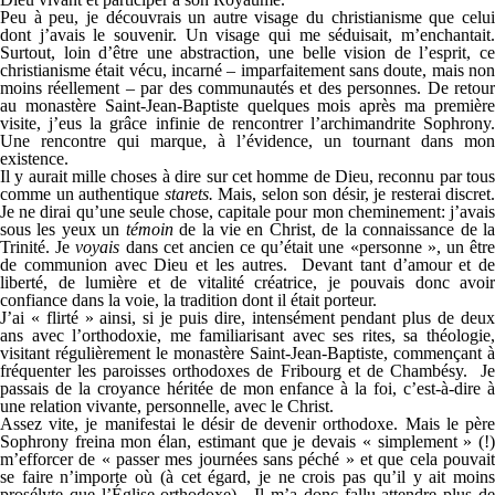
Peu à peu, je découvrais un autre visage du christianisme que celui
dont j’avais le souvenir. Un visage qui me séduisait, m’enchantait.
Surtout, loin d’être une abstraction, une belle vision de l’esprit, ce
christianisme était vécu, incarné – imparfaitement sans doute, mais non
moins réellement – par des communautés et des personnes. De retour
au monastère Saint-Jean-Baptiste quelques mois après ma première
visite, j’eus la grâce infinie de rencontrer l’archimandrite Sophrony.
Une rencontre qui marque, à l’évidence, un tournant dans mon
existence.
Il y aurait mille choses à dire sur cet homme de Dieu, reconnu par tous
comme un authentique
starets.
Mais, selon son désir, je resterai discret.
Je ne dirai qu’une seule chose, capitale pour mon cheminement: j’avais
sous les yeux un
témoin
de la vie en Christ, de la connaissance de l
Trinité. Je
voyais
dans cet ancien ce qu’était une «personne », un êtr
de communion avec Dieu et les autres. Devant tant d’amour et de
liberté, de lumière et de vitalité créatrice, je pouvais donc avoir
confiance dans la voie, la tradition dont il était porteur.
J’ai « flirté » ainsi, si je puis dire, intensément pendant plus de deux
ans avec l’orthodoxie, me familiarisant avec ses rites, sa théologie,
visitant régulièrement le monastère Saint-Jean-Baptiste, commençant à
fréquenter les paroisses orthodoxes de Fribourg et de Chambésy. Je
passais de la croyance héritée de mon enfance à la foi, c’est-à-dire à
une relation vivante, personnelle, avec le Christ.
Assez vite, je manifestai le désir de devenir orthodoxe. Mais le père
Sophrony freina mon élan, estimant que je devais « simplement » (!)
m’efforcer de « passer mes journées sans péché » et que cela pouvait
se faire n’importe où (à cet égard, je ne crois pas qu’il y ait moins
prosélyte que l’Église orthodoxe). Il m’a donc fallu attendre plus de