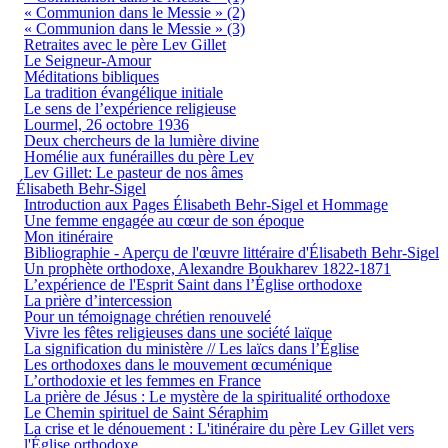
« Communion dans le Messie » (2)
« Communion dans le Messie » (3)
Retraites avec le père Lev Gillet
Le Seigneur-Amour
Méditations bibliques
La tradition évangélique initiale
Le sens de l’expérience religieuse
Lourmel, 26 octobre 1936
Deux chercheurs de la lumière divine
Homélie aux funérailles du père Lev
Lev Gillet: Le pasteur de nos âmes
Élisabeth Behr-Sigel
Introduction aux Pages Élisabeth Behr-Sigel et Hommage
Une femme engagée au cœur de son époque
Mon itinéraire
Bibliographie - Aperçu de l'œuvre littéraire d'Élisabeth Behr-Sigel
Un prophète orthodoxe, Alexandre Boukharev 1822-1871
L’expérience de l'Esprit Saint dans l’Église orthodoxe
La prière d’intercession
Pour un témoignage chrétien renouvelé
Vivre les fêtes religieuses dans une société laïque
La signification du ministère // Les laïcs dans l’Église
Les orthodoxes dans le mouvement œcuménique
L’orthodoxie et les femmes en France
La prière de Jésus : Le mystère de la spiritualité orthodoxe
Le Chemin spirituel de Saint Séraphim
La crise et le dénouement : L'itinéraire du père Lev Gillet vers
l'Église orthodoxe