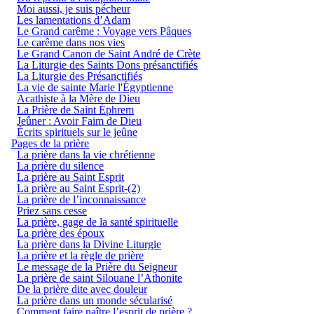
Moi aussi, je suis pécheur
Les lamentations d’Adam
Le Grand carême : Voyage vers Pâques
Le carême dans nos vies
Le Grand Canon de Saint André de Crète
La Liturgie des Saints Dons présanctifiés
La Liturgie des Présanctifiés
La vie de sainte Marie l'Égyptienne
Acathiste à la Mère de Dieu
La Prière de Saint Éphrem
Jeûner : Avoir Faim de Dieu
Écrits spirituels sur le jeûne
Pages de la prière
La prière dans la vie chrétienne
La prière du silence
La prière au Saint Esprit
La prière au Saint Esprit-(2)
La prière de l’inconnaissance
Priez sans cesse
La prière, gage de la santé spirituelle
La prière des époux
La prière dans la Divine Liturgie
La prière et la règle de prière
Le message de la Prière du Seigneur
La prière de saint Silouane l’Athonite
De la prière dite avec douleur
La prière dans un monde sécularisé
Comment faire naître l’esprit de prière ?