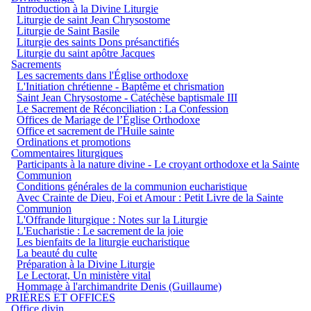
Introduction à la Divine Liturgie
Liturgie de saint Jean Chrysostome
Liturgie de Saint Basile
Liturgie des saints Dons présanctifiés
Liturgie du saint apôtre Jacques
Sacrements
Les sacrements dans l'Église orthodoxe
L'Initiation chrétienne - Baptême et chrismation
Saint Jean Chrysostome - Catéchèse baptismale III
Le Sacrement de Réconciliation : La Confession
Offices de Mariage de l’Église Orthodoxe
Office et sacrement de l'Huile sainte
Ordinations et promotions
Commentaires liturgiques
Participants à la nature divine - Le croyant orthodoxe et la Sainte
Communion
Conditions générales de la communion eucharistique
Avec Crainte de Dieu, Foi et Amour : Petit Livre de la Sainte
Communion
L'Offrande liturgique : Notes sur la Liturgie
L'Eucharistie : Le sacrement de la joie
Les bienfaits de la liturgie eucharistique
La beauté du culte
Préparation à la Divine Liturgie
Le Lectorat, Un ministère vital
Hommage à l'archimandrite Denis (Guillaume)
PRIÈRES ET OFFICES
Office divin