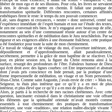
libérer de mon ego et de ses illusions. Pour cela, les livres ne servaient
à rien. Je devais me mettre en chemin. Il fallait une pratique de
transformation spirituelle. Différentes rencontres, certaines affinités
esthétiques firent le reste: le temps du zen pouvait commencer.
Laïc, sans dogmes ni croyances, « neutre » donc universel, centré sur
l’expérience immédiate de l’esprit humain et non sur l’étude des textes,
le zen me convenait très bien. Je m’y engageai avec beaucoup de zèle,
notamment au sein d’une communauté réunie autour d’un centre de
rencontres spirituelles et de méditation dans le Jura neuchâtelois. Par sa
rigueur et ses exigences alliées à une étonnante fraîcheur, cette pratique
a été fondatrice pour toute la suite de mon cheminement.
Ce travail de vidage et de vidange du moi, d’ouverture intérieure, de
dépouillement et d’approfondissement, allait paradoxalement,
secrètement, permettre à la grâce de mon baptême de se réactiver. Un
jour, en pleine session zen, la figure du Christ remonta ainsi à la
surface, resurgit des profondeurs de l’être. Fabuleux humour de Dieu
qui écrit droit avec des lignes courbes: cet Etre impersonnel et abstrait
dont j’avais pris conscience en Inde prenait, par la pratique d’une
forme impersonnelle de méditation, un visage et un Nom personnels:
Jésus-Christ. Comme saint Augustin, j’avais envie de crier : « Mais toi,
Seigneur, tu étais plus intérieur que ce qu’il y a en moi de plus
intérieur, et plus élevé que ce qu’il y a en moi de plus élevé ».
Alors, je partis à la recherche de mes racines chrétiennes. Avec cette
question, lancinante: existait-il dans le christianisme une voie offrant
les éléments que la spiritualité orientale m’avait montrés comme
essentiels à tout cheminement: des pratiques de transformation
intérieure, une vraie «tradition», une relation maître-disciple vivante ?
René Guénon – qui mentionne l’hésychasme comme «voie initiatique»