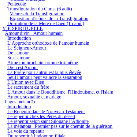
Pentecôte
Transfiguration du Christ (6 août)
Vêpres de la Transfiguration
Exposition d'icônes de la Transfiguration
Dormition de la Mère de Dieu (15 août)
VIE SPIRITUELLE
Amour divin - Amour humain
Introduction
L’Approche orthodoxe de l’amour humain
Le Seigneur-Amour
De l'amour
Sur l'amour
Aime ton prochain comme toi-même
Dieu est Amour
La Prière pour autrui est la plus élevée
Seul l’amour peut vaincre la séparation
L'Union avec Dieu
Le sacrement du frère
L'Amour dans le Bouddhisme, l'Hindouisme, et l'Islam
Amour, sexualité et mariage
Pages métanoïa
Introduction
Le Repentir dans le Nouveau Testament
Le repentir chez les Pères du désert
Le repentir selon saint Silouane l’Athonite
La métanoïa : Premier pas sur le chemin de la guérison
La voie du repentir
Du repentir à l’adoption filiale