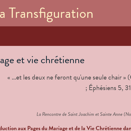
Aller au
a Transfiguration
contenu
principal
age et vie chrétienne
« ...et les deux ne feront qu'une seule chair »
; Éphésiens 5, 31
La Rencontre de Saint Joachim et Sainte Anne (Nov
duction aux Pages du Mariage et de la Vie Chrétienne da