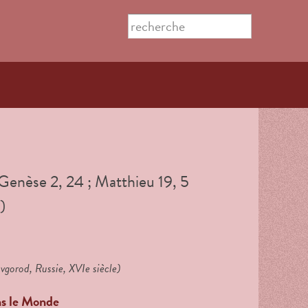
Search this site
Formulaire
de
recherche
 (Genèse 2, 24 ; Matthieu 19, 5
)
gorod, Russie, XVIe siècle)
ns le Monde