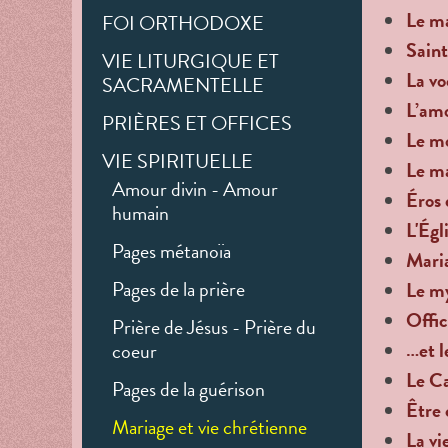
Le m
FOI ORTHODOXE
Saint
VIE LITURGIQUE ET
La vo
SACRAMENTELLE
L’amo
PRIÈRES ET OFFICES
Le mo
VIE SPIRITUELLE
Le ma
Amour divin - Amour
Éros 
humain
L'Égl
Pages métanoïa
Maria
Pages de la prière
Le my
Offic
Prière de Jésus - Prière du
…et l
coeur
Le C
Pages de la guérison
Être 
Mariage et vie chrétienne
La vi