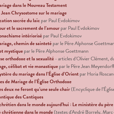
ariage dans le Nouveau Testament
 Jean Chrysostome sur le mariage
cation sacrée du laïc
par Paul Evdokimov
ur et le sacrement de l’amour
par Paul Evdokimov
nachisme intériorisé
par Paul Evdokimov
riage, chemin de sainteté
par le Père Alphonse Goettma
et mystique
par le Père Alphonse Goettmann
ise orthodoxe et la sexualité
- articles d'Olivier Clément, 
ge, célibat et vie monastique
par le Père Jean Meyendorf
stère du mariage dans l’Église d’Orient
par Horia Roscan
es de Mariage de l’Église Orthodoxe
es deux ne feront qu’une seule chair
(Encyclique de l’Égli
antique des Cantiques
chrétien dans le monde aujourd'hui : Le ministère du père
e chrétienne dans le monde
(textes d'André Borrely, Marc