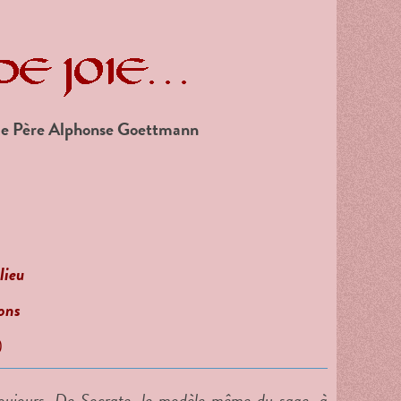
 le Père Alphonse Goettmann
lieu
ions
)
toujours. De Socrate, le modèle même du sage, à