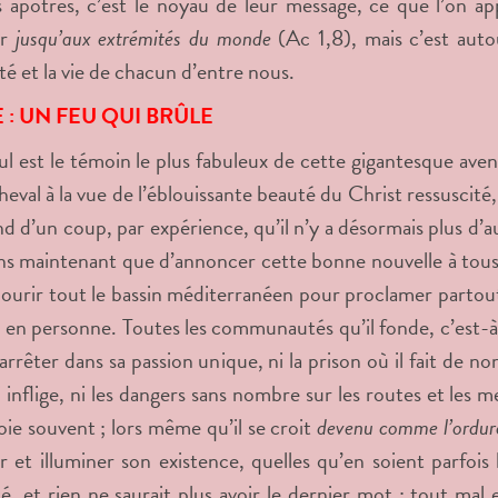
 apôtres, c’est le noyau de leur message, ce que l’on appe
er
jusqu’aux extrémités du monde
(Ac 1,8), mais c’est auto
té et la vie de chacun d’entre nous.
E : UN FEU QUI BRÛLE
ul est le témoin le plus fabuleux de cette gigantesque av
eval à la vue de l’éblouissante beauté du Christ ressuscité, 
 d’un coup, par expérience, qu’il n’y a désormais plus d’aut
ns maintenant que d’annoncer cette bonne nouvelle à tous. 
rcourir tout le bassin méditerranéen pour proclamer partout 
t en personne. Toutes les communautés qu’il fonde, c’est-à-d
’arrêter dans sa passion unique, ni la prison où il fait de n
i inflige, ni les dangers sans nombre sur les routes et les 
toie souvent ; lors même qu’il se croit
devenu comme l’ordu
ir et illuminer son existence, quelles qu’en soient parfois l
té, et rien ne saurait plus avoir le dernier mot ; tout mal