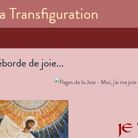
Aller au
a Transfiguration
contenu
principal
borde de joie...