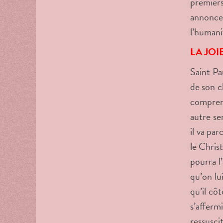
premiers
annonc
l’humani
LA JOI
Saint Pa
de son ch
comprend
autre se
il va pa
le Chris
pourra l
qu’on lu
qu’il cô
s’afferm
ressusci