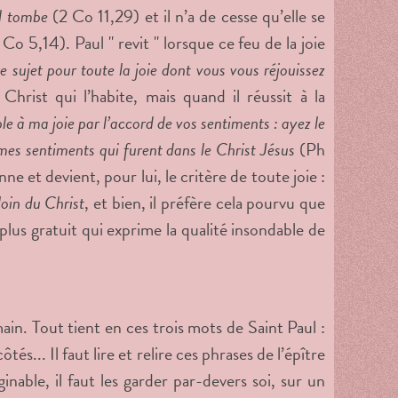
l tombe
(2 Co 11,29) et il n’a de cesse qu’elle se
 Co 5,14). Paul " revit " lorsque ce feu de la joie
ujet pour toute la joie dont vous vous réjouissez
Christ qui l’habite, mais quand il réussit à la
e à ma joie par l’accord de vos sentiments : ayez le
es sentiments qui furent dans le Christ Jésus
(Ph
nne et devient, pour lui, le critère de toute joie :
loin du Christ
, et bien, il préfère cela pourvu que
plus gratuit qui exprime la qualité insondable de
n. Tout tient en ces trois mots de Saint Paul :
tés... Il faut lire et relire ces phrases de l’épître
nable, il faut les garder par-devers soi, sur un