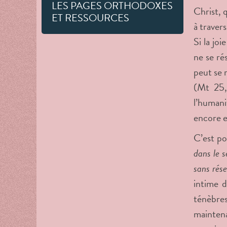
LES PAGES ORTHODOXES
Christ, 
ET RESSOURCES
à traver
Si la jo
ne se ré
peut se r
(Mt 25,
l’humani
encore e
C’est p
dans le s
sans rés
intime 
ténèbres
maintena