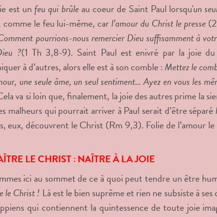
ie est un
feu qui brûle
au coeur de Saint Paul lorsqu'
un seu
, comme le feu lui-même, car
l’amour du Christ le presse
(2
Comment pourrions-nous remercier Dieu suffisamment à votre s
Dieu ?
(1 Th 3,8-9). Saint Paul est enivré par la joie du 
uer à d’autres, alors elle est à son comble :
Mettez le combl
ur, une seule âme, un seul sentiment... Ayez en vous les mêm
ela va si loin que, finalement, la joie des autres prime la sie
des malheurs qui pourrait arriver à Paul serait d’être séparé
es, eux, découvrent le Christ (Rm 9,3). Folie de l’amour le 
TRE LE CHRIST : NAÎTRE À LA JOIE
mes ici au sommet de ce à quoi peut tendre un être humai
 le Christ !
Là est le bien suprême et rien ne subsiste à ses cô
ippiens qui contiennent la quintessence de toute joie imagi