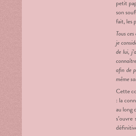
petit pa
son souf
fait, les
Tous ces 
je consi
de lui, j
connaître
afin de p
même sais
Cette co
: la con
au long 
s’ouvre 
définiti