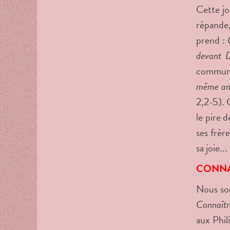
Cette jo
répande
prend :
devant 
communiq
même amo
2,2-5). C
le pire 
ses frèr
sa joie...
CONNAÎ
Nous som
Connaître
aux Phil