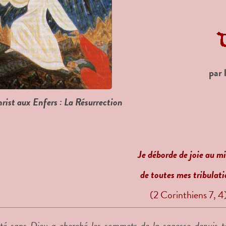
par
rist aux Enfers : La Résurrection
J
e déborde de joie au mi
de toutes mes tribulat
(2 Corinthiens 7, 4
té sans Dieu a cherché les sommets de la sagesse depuis 