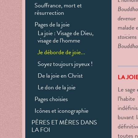
Souffrance, mort et
Bouddha, 
résurrection
devenue 
Pages de la joie
malade e
La joie : Visage de Dieu,
stoïciens
visage de l'homme
Bouddha q
Je déborde de joie...
Soyez toujours joyeux !
De la joie en Christ
LA JO
Le don de la joie
Le sage e
l’habite
Pages choisies
indéfini
Icônes et iconographie
buvant l
PÈRES ET MÈRES DANS
définiti
LA FOI
toutes n