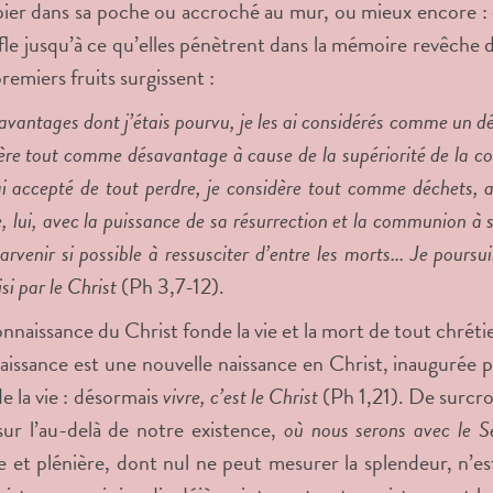
pier dans sa poche ou accroché au mur, ou mieux encore : e
fle jusqu’à ce qu’elles pénètrent dans la mémoire revêche de
 premiers fruits surgissent :
avantages dont j’étais pourvu, je les ai considérés comme un d
dère tout comme désavantage à cause de la supériorité de la 
’ai accepté de tout perdre, je considère tout comme déchets, af
, lui, avec la puissance de sa résurrection et la communion à 
arvenir si possible à ressusciter d’entre les morts... Je pour
i par le Christ
(Ph 3,7-12).
nnaissance du Christ fonde la vie et la mort de tout chrétie
naissance est une nouvelle naissance en Christ, inaugurée 
de la vie : désormais
vivre, c’est le Christ
(Ph 1,21). De surcroî
sur l’au-delà de notre existence,
où nous serons avec le S
ve et plénière, dont nul ne peut mesurer la splendeur, n’es