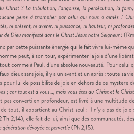
u Christ ? La tribulation, l’angoisse, la persécution, la faim, 
aucune peine à triompher par celui qui nous a aimés ! Oui, j
tés, ni présent, ni avenir, ni puissance, ni hauteur, ni profond
r de Dieu manifesté dans le Christ Jésus notre Seigneur !
(Rm 
c par cette puissante énergie qui le fait vivre lui-même que 
homme peut, à son tour, expérimenter la joie d’une libérati
tout comme à Paul, d’une absolue nouveauté. Pour celui q
faux dieux sans joie, il y a un avant et un après : toute sa v
us pour lui de possibilité de joie en dehors de ce mystère de
s ; car tout est à vous..., mais vous êtes au Christ et le Chris
est pas converti en profondeur, est livré à une multitude d
 de tout, il appartient au Christ seul : il n’y a pas de joie
2 Th 2,14), elle fait de lui, ainsi que des communautés, de
e génération dévoyée et pervertie
(Ph 2,15).