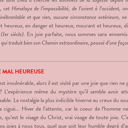
cet Himalaya de l’impassibilité, de l’orient à l’occident, on
inébranlable et que rien, aucune circonstance extérieure, ne 
t heureux, en danger et heureux, mourant et heureux, di
 (Ier siècle).
En joie parfaite, nous sommes sans ennemis
ui traduit bien son Chemin extraordinaire, poussé d’une façon
IE MAL HEUREUSE
st invulnérable, alors il est visité par une joie que rien ne
 ? L’expérience même du mystère qu’il semble avoir att
ssable. La nostalgie la plus indicible hiverne au creux du s
a ciguë... Hiver de l’attente, car le coeur de l’homme n
ve, qu’est le visage du Christ, vrai visage de toute joie. C
os joies à nous tous, quel que soit leur humble degré d’