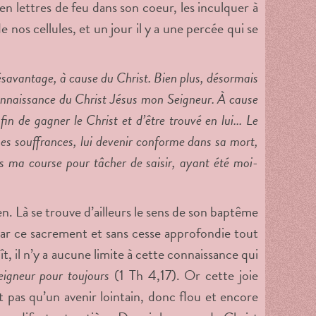
n lettres de feu dans son coeur, les inculquer à
 nos cellules, et un jour il y a une percée qui se
ésavantage, à cause du Christ. Bien plus, désormais
connaissance du Christ Jésus mon Seigneur. À cause
in de gagner le Christ et d’être trouvé en lui... Le
ses souffrances, lui devenir conforme dans sa mort,
suis ma course pour tâcher de saisir, ayant été moi-
n. Là se trouve d’ailleurs le sens de son baptême
par ce sacrement et sans cesse approfondie tout
t, il n’y a aucune limite à cette connaissance qui
eigneur pour toujours
(1 Th 4,17). Or cette joie
t pas qu’un avenir lointain, donc flou et encore