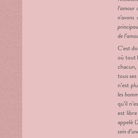
l’amour d
n’avons 
principau
de l’amou
C’est don
où tout 
chacun, 
tous ses 
n’est pl
les homme
qu’il n’
est libre
appelé (
sein d’un