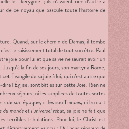
lle le " kérygme "; ils n’avaient rien d’autre à
ur de ce noyau que bascule toute l’histoire de
enture. Quand, sur le chemin de Damas, il tombe
c’est le saisissement total de tout son être. Paul
re joie pour lui et que sa vie ne saurait avoir un
Jusqu’à la fin de ses jours, son martyr à Rome,
cet Évangile de sa joie à lui, qui n’est autre que
ire l’Église, sont bâties sur cette Joie. Rien ne
ombreux séjours, ni les supplices de toutes sortes
mers de son époque, ni les souffrances, ni la mort
re du monde
et
l’universel rebut
, sa joie ne fait que
es terribles tribulations. Pour lui, le Christ est
 est définitivement vaincu :
Qui nous séparera de