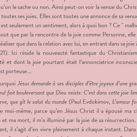
qu’on le sache ou non. Ainsi peut-on voir la venue du Chris
s toutes ses joies. Elles sont toutes une annonce de sa venue
ie est seulement un sentiment, alors à quoi bon ? Ce " malhe
sout que par la rencontre de la joie comme Personne, ell
éaliser que dans la relation avec lui, en entrant dans sa joie à
21). Ici réside la nouveauté fantastique du Christian
té et dont la joie pourtant était l’annonciatrice inconsc
st porteuse...
ourquoi
Jésus demande à ses disciples d’être joyeux d’une gra
eul fait bouleversant que Dieu existe. C’est dans cette joie li
erve, que gît le salut du monde
(Paul Evdokimov,
L’amour fo
de moi-même, parce qu’en Jésus Christ il a épousé ma c
 et ma mort, il m’a illuminé par la joie de sa résurrection.
nt, il s’agit d’en vivre pleinement à chaque instant. Dans 