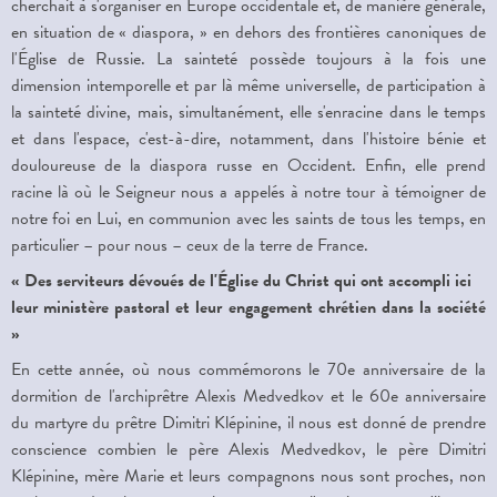
cherchait à s'organiser en Europe occidentale et, de manière générale,
en situation de « diaspora, » en dehors des frontières canoniques de
l'Église de Russie. La sainteté possède toujours à la fois une
dimension intemporelle et par là même universelle, de participation à
la sainteté divine, mais, simultanément, elle s'enracine dans le temps
et dans l'espace, c'est-à-dire, notamment, dans l'histoire bénie et
douloureuse de la diaspora russe en Occident. Enfin, elle prend
racine là où le Seigneur nous a appelés à notre tour à témoigner de
notre foi en Lui, en communion avec les saints de tous les temps, en
particulier – pour nous – ceux de la terre de France.
« Des serviteurs dévoués de l'Église du Christ qui ont accompli ici
leur ministère pastoral et leur engagement chrétien dans la société
»
En cette année, où nous commémorons le 70e anniversaire de la
dormition de l'archiprêtre Alexis Medvedkov et le 60e anniversaire
du martyre du prêtre Dimitri Klépinine, il nous est donné de prendre
conscience combien le père Alexis Medvedkov, le père Dimitri
Klépinine, mère Marie et leurs compagnons nous sont proches, non