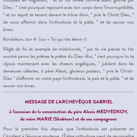
Dieu : * c'est pourquoi reposant avec ton corps dans l'incorruptibilité,
* et en esprit te tenant devant le trône divin, * prie le Christ Dieu, *
de nous affermir dans l'orthodoxie et la piété, * et de sauver nos
âmes.
Kondakion, ton 4
(s
ur
«
Toi qui t'es élevé
»)
Règle de foi et exemple de miséricorde, * par ta vie pieuse tu t'es
montré parmi les prêtres le prêtre du Dieu-Roi, * c'est pourquoi tu te
réjouis maintenant avec les chœurs angéliques, * jubilant dans les
demeures célestes, ô
p
ère Alexis, glorieux pasteur, * prie le Christ-
Dieu * d'affermir en notre pays l'orthodoxie, la paix et la piété, * et de
sauver nos âmes.
M
ESSAGE DE L'ARCHEVÊQUE
GABRIEL
à l'occasion de la canonisation du père Alexis MEDVEDKOV,
de mère MARIE (Skobtsov) et de ses compagnons
Pour la première fois depuis que l'orthodoxie est présente en
Occident à l'époque moderne, l'Église orthodoxe vient de reconnaître