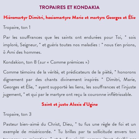
TROPAIRES ET KONDAKIA
Hiéromartyr Dimitri, hosiomartyre Marie et martyrs Georges et
Él
ie
Tropaire, ton 1
Par les souffrances que les saints ont endurées pour Toi, * sois
imploré, Seigneur, * et guéris toutes nos maladies : * nous t'en prions,
ô Ami des hommes.
Kondakion, ton 8 (sur « Comme prémices »)
Comme témoins de la vérité, et prédicateurs de la piété, * honorons
dignement par des chants divinement inspirés * Dimitri, Marie,
Georges et
É
lie, * ayant supporté les liens, les souffrances et l'injuste
jugement, * et qui par le martyre ont reçu la couronne inflétrissable.
Saint et juste Alexis d'Ugine
Tropaire, ton 3
Pasteur bien-aimé du Christ, Dieu, * tu fus une règle de foi et un
exemple de miséricorde. * Tu brillas par ta sollicitude envers ton
troupeau en migration, * et tu fus révélé comme étant glorifié par