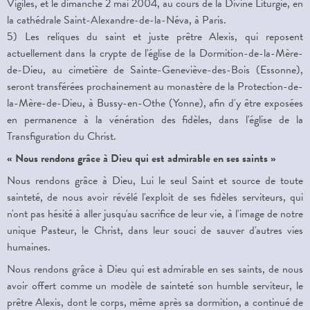
Vigiles, et le dimanche 2 mai 2004, au cours de la Divine Liturgie, en
la cathédrale Saint-Alexandre-de-la-Néva, à Paris.
5) Les reliques du saint et juste prêtre Alexis, qui reposent
actuellement dans la crypte de l'église de la Dormition-de-la-Mère-
de-Dieu, au cimetière de Sainte-Geneviève-des-Bois (Essonne),
seront transférées prochainement au monastère de la Protection-de-
la-Mère-de-Dieu, à Bussy-en-Othe (Yonne), afin d'y être exposées
en permanence à la vénération des fidèles, dans l'église de la
Transfiguration du Christ.
« Nous rendons grâce à Dieu qui est admirable en ses saints »
Nous rendons grâce à Dieu, Lui le seul Saint et source de toute
sainteté, de nous avoir révélé l'exploit de ses fidèles serviteurs, qui
n'ont pas hésité à aller jusqu'au sacrifice de leur vie, à l'image de notre
unique Pasteur, le Christ, dans leur souci de sauver d'autres vies
humaines.
Nous rendons grâce à Dieu qui est admirable en ses saints, de nous
avoir offert comme un modèle de sainteté son humble serviteur, le
prêtre Alexis, dont le corps, même après sa dormition, a continué de