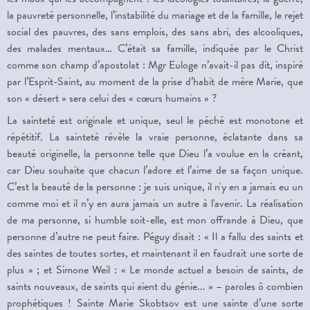
la pauvreté personnelle, l’instabilité du mariage et de la famille, le rejet
social des pauvres, des sans emplois, des sans abri, des alcooliques,
des malades mentaux… C’était sa famille, indiquée par le Christ
comme son champ d’apostolat : Mgr Euloge n’avait-il pas dit, inspiré
par l’Esprit-Saint, au moment de la prise d’habit de mère Marie, que
son « désert » sera celui des « cœurs humains » ?
L
a sainteté est originale et unique, seul le pé
c
hé est monotone et
répétitif. La sainteté révèle la vraie personne, éclatante dans sa
beauté originelle, la personne telle que Dieu l’a voulue en la créant,
car Dieu souhaite que chacun l’adore et l’aime de sa façon unique.
C’est la beauté de la personne : je suis unique,
il n'y en a jamais eu un
comme moi et
il n’y en aura jamais un autre
à l'avenir
. La réalisation
de ma personne, si humble soit-elle, est mon offrande à Dieu, que
personne d’autre ne peut faire. Péguy disait : « Il a fallu des saints et
des saintes de toutes sortes, et maintenant il en faudrait une sorte de
plus » ; et Simone Weil : « Le monde actuel a besoin de saints, de
saints nouveaux, de saints qui aient du génie... » – paroles ô combien
prophétiques ! Sainte Marie Skobtsov est une sainte d’une sorte