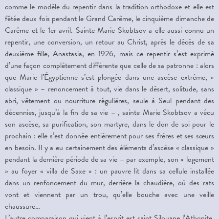
comme le modèle du repentir dans la tradition orthodoxe et elle est
fêtée deux fois pendant le Grand Carême, le cinquième dimanche de
Carême et le 1er avril. Sainte Marie Skobtsov a elle aussi connu un
repentir, une conversion, un retour au Christ, après le décès de sa
deuxième fille, Anastasia, en 1926, mais ce repentir s’est exprimé
d’une façon complètement différente que celle de sa patronne : alors
que Marie l’Égyptienne s’est plongée dans une ascèse extrême, «
classique » – renoncement à tout, vie dans le désert, solitude, sans
abri, vêtement ou nourriture régulières, seule à Seul pendant des
décennies, jusqu’à la fin de sa vie – , sainte Marie Skobtsov a vécu
son ascèse, sa purification, son martyre, dans le don de soi pour le
prochain : elle s’est donnée entièrement pour ses frères et ses sœurs
en besoin. Il y a eu certainement des éléments d’ascèse « classique »
pendant la dernière période de sa vie – par exemple, son « logement
» au foyer « villa de Saxe » : un pauvre lit dans sa cellule installée
dans un renfoncement du mur, derrière la chaudière, où des rats
vont et viennent par un trou, qu’elle bouche avec une veille
chaussure…
L’autre comparaison qui vient à l’esprit est saint Silouane l’Athonite.