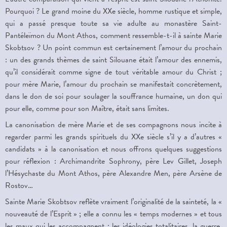
Pourquoi ? Le grand moine du XXe siècle, homme rustique et simple,
qui a passé presque toute sa vie adulte au monastère Saint-
Pantéleïmon du Mont Athos, comment ressemble-t-il à sainte Marie
Skobtsov ? Un point commun est certainement l’amour du prochain
: un des grands thèmes de saint Silouane était l’amour des ennemis,
qu’il considérait comme signe de tout véritable amour du Christ ;
pour mère Marie, l’amour du prochain se manifestait concrètement,
dans le don de soi pour soulager la souffrance humaine, un don qui
pour elle, comme pour son Maître, était sans limites.
La canonisation de mère Marie et de ses compagnons nous incite à
regarder parmi les grands spirituels du XXe siècle s’il y a d’autres «
candidats » à la canonisation et nous offrons quelques suggestions
pour réflexion : Archimandrite Sophrony, père Lev Gillet, Joseph
l’Hésychaste du Mont Athos, père Alexandre Men, père Arsène de
Rostov…
Sainte Marie Skobtsov reflète vraiment l’originalité de la sainteté, la «
nouveauté de l’Esprit » ; elle a connu les « temps modernes » et tous
les maux qui les accompagnent : les idéologies totalitaires, la guerre,