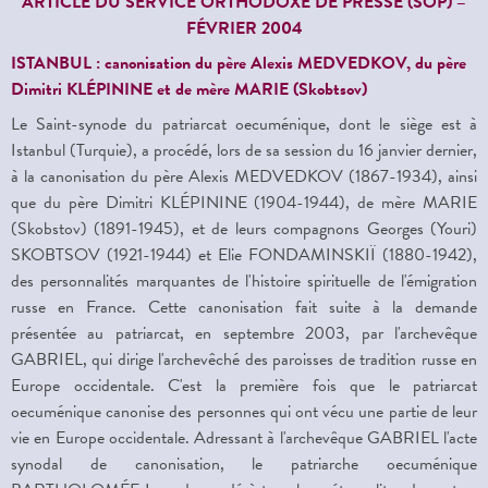
ARTICLE DU SERVICE ORTHODOXE DE PRESSE (
SOP) –
F
ÉVRIER
2004
ISTANBUL : canonisation du père Alexis MEDVEDKOV, du père
Dimitri KLÉPININE et de mère MARIE (Skobtsov)
Le Saint-synode du patriarcat oecuménique, dont le siège est à
Istanbul (Turquie), a procédé, lors de sa session du 16 janvier dernier,
à la canonisation du père Alexis MEDVEDKOV (1867-1934), ainsi
que du père Dimitri KLÉPININE (1904-1944), de mère MARIE
(Skobstov) (1891-1945), et de leurs compagnons Georges (Youri)
SKOBTSOV (1921-1944) et Elie FONDAMINSKIÏ (1880-1942),
des personnalités marquantes de l'histoire spirituelle de l'émigration
russe en France. Cette canonisation fait suite à la demande
présentée au patriarcat, en septembre 2003, par l'archevêque
GABRIEL, qui dirige l'archevêché des paroisses de tradition russe en
Europe occidentale. C'est la première fois que le patriarcat
oecuménique canonise des personnes qui ont vécu une partie de leur
vie en Europe occidentale. Adressant à l'archevêque GABRIEL l'acte
synodal de canonisation, le patriarche oecuménique