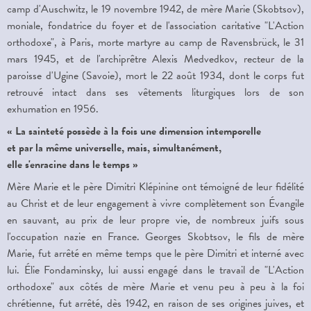
camp d'Auschwitz, le 19 novembre 1942, de mère Marie (Skobtsov),
moniale, fondatrice du foyer et de l'association caritative "L'Action
orthodoxe", à Paris, morte martyre au camp de Ravensbrück, le 31
mars 1945, et de l'archiprêtre Alexis Medvedkov, recteur de la
paroisse d'Ugine (Savoie), mort le 22 août 1934, dont le corps fut
retrouvé intact dans ses vêtements liturgiques lors de son
exhumation en 1956.
« La sainteté possède à la fois une dimension intemporelle
et par la même universelle, mais, simultanément,
elle s'enracine dans le temps »
Mère Marie et le père Dimitri Klépinine ont témoigné de leur fidélité
au Christ et de leur engagement à vivre complètement son Évangile
en sauvant, au prix de leur propre vie, de nombreux juifs sous
l'occupation nazie en France. Georges Skobtsov, le fils de mère
Marie, fut arrêté en même temps que le père Dimitri et interné avec
lui. Élie Fondaminsky, lui aussi engagé dans le travail de "L'Action
orthodoxe" aux côtés de mère Marie et venu peu à peu à la foi
chrétienne, fut arrêté, dès 1942, en raison de ses origines juives, et