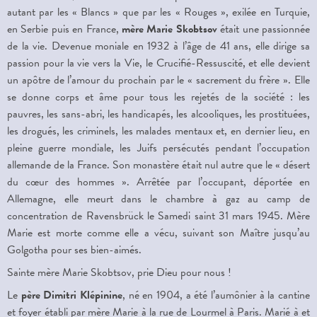
autant par les « Blancs » que par les « Rouges », exilée en Turquie,
en Serbie puis en France,
mère Marie
Skobtsov
était une passionnée
de la vie. Devenue moniale en 1932 à l’âge de 41 ans, elle dirige sa
passion pour la vie vers la Vie, le Crucifié-Ressuscité, et elle devient
un apôtre de l’amour du prochain par le « sacrement du frère ». Elle
se donne corps et âme pour tous les rejetés de la société : les
pauvres, les sans-abri, les handicapés, les alcooliques, les prostituées,
les drogués, les criminels, les malades mentaux et, en dernier lieu, en
pleine guerre mondiale, les Juifs persécutés pendant l’occupation
allemande de la France. Son monastère était nul autre que le « désert
du cœur des hommes ». Arrêtée par l’occupant, déportée en
Allemagne, elle meurt dans le chambre à gaz au camp de
concentration de Ravensbrück le Samedi saint 31 mars 1945. Mère
Marie est morte comme elle a vécu, suivant son Maître jusqu’au
Golgotha pour ses bien-aimés.
Sainte mère Marie Skobtsov, prie Dieu pour nous !
Le
père Dimitri Klépinine
, né en 1904, a été l’aumônier à la cantine
et foyer établi par mère Marie à la rue de Lourmel à Paris. Marié à et