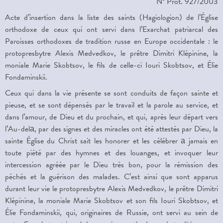
N° Prot. 927/2003
Acte d’insertion dans la liste des saints (Hagiologion) de l’Église
orthodoxe de ceux qui ont servi dans l’Exarchat patriarcal des
Paroisses orthodoxes de tradition russe en Europe occidentale : le
protopresbytre Alexis Medvedkov, le prêtre Dimitri Klépinine, la
moniale Marie Skobtsov, le fils de celle-ci Iouri Skobtsov, et Élie
Fondaminskii.
Ceux qui dans la vie présente se sont conduits de façon sainte et
pieuse, et se sont dépensés par le travail et la parole au service, et
dans l’amour, de Dieu et du prochain, et qui, après leur départ vers
l’Au-delа, par des signes et des miracles ont été attestés par Dieu, la
sainte Église du Christ sait les honorer et les célébrer а jamais en
toute piété par des hymnes et des louanges, et invoquer leur
intercession agréée par le Dieu très bon, pour la rémission des
péchés et la guérison des malades. C’est ainsi que sont apparus
durant leur vie le protopresbytre Alexis Medvedkov, le prêtre Dimitri
Klépinine, la moniale Marie Skobtsov et son fils Iouri Skobtsov, et
Élie Fondaminskii, qui, originaires de Russie, ont servi au sein de