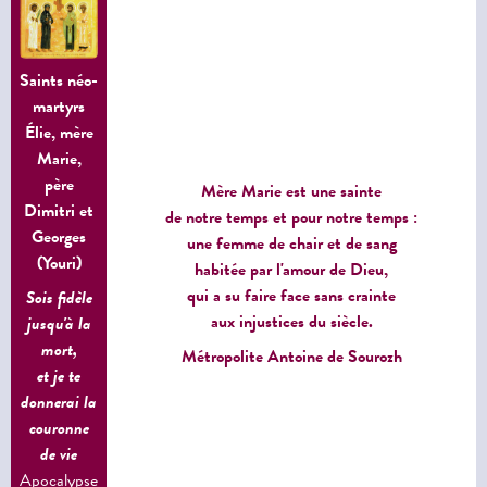
Saints néo-
martyrs
Élie, mère
Marie,
père
Mère Marie est une sainte
Dimitri et
de notre temps
et pour notre temps :
Georges
une femme de chair
et de sang
(Youri)
habitée
par l'amour de Dieu,
qui a su faire face
sans crainte
Sois fidèle
aux injustices
du siècle.
jusqu'à la
mort,
Métropolite Antoine
de Sourozh
et je te
donnerai la
couronne
de vie
Apocalypse