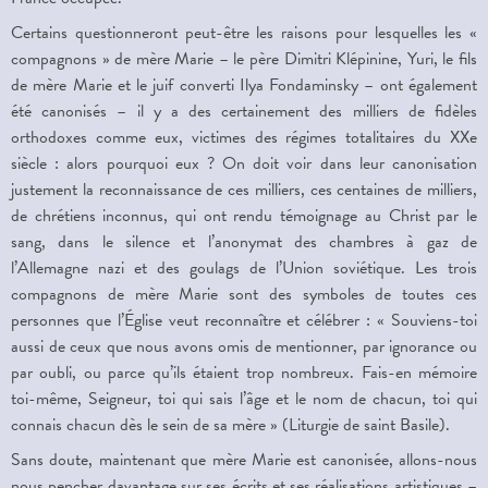
Certains questionneront peut-être les raisons pour lesquelles les «
compagnons » de mère Marie – le père Dimitri Klépinine, Yuri, le fils
de mère Marie et le juif converti Ilya Fondaminsky – ont également
été canoni
s
és – il y a des certainement des milliers de fidèles
orthodoxes comme eux, victimes des régimes totalitaires du XXe
siècle : alors pourquoi eux ? On doit voir dans leur canonisation
justement la reconnaissance de ces milliers, ces centaines de milliers,
de chrétiens inconnus, qui ont rendu témoignage au Christ par le
sang, dans le silence et l’anonymat des chambres à gaz de
l’Allemagne nazi et des goulags de l’Union soviétique. Les trois
compagnons de mère Marie sont des symboles de toutes ces
personnes que l’Église veut reconnaître et célébrer : « Souviens-toi
aussi de ceux que nous avons omis de mentionner, par ignorance ou
par oubli, ou parce qu’ils étaient trop nombreux. Fais-en mémoire
toi-même, Seigneur, toi qui sais l’âge et le nom de chacun, toi qui
connais chacun dès le sein de sa mère » (Liturgie de saint Basile).
Sans doute, maintenant que mère Marie est canonisée, allons-nous
nous pencher davantage sur ses écrits et ses réalisations artistiques –