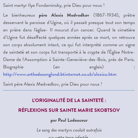
Saint martyr Ilya Fondaminsky, prie Dieu pour nous !
Le bienheureux
père Alexis Medvedkov
(1867-1934), prêtre
desservant la paroisse d'Ugine, où il passait presque tout son temps
en prière dans l'église- Il mourut d'un cancer. Quand le cimetière
d'Ugine fut désaffecté quelques années après sa mort, on retrouva
son corps absolument intact, ce qui fut interprété comme un signe
de sainteté et son corps fut transporté à la crypte de l’Église Notre-
Dame de l'Assomption à Sainte-Geneviève-des-Bois, près de Paris.
Biographie (en anglais) :
http://www.orthodoxengland.btinternet.co.uk/alexisu.htm
Saint père Alexis Medvedkov, prie Dieu pour nous !
L’ORIGINALITÉ DE LA SAINTETÉ :
RÉFLEXIONS SUR SAINTE MARIE SKOBTSOV
par Paul Ladouceur
Le sang des martyrs coulait autrefois
sur cette terre infertile.