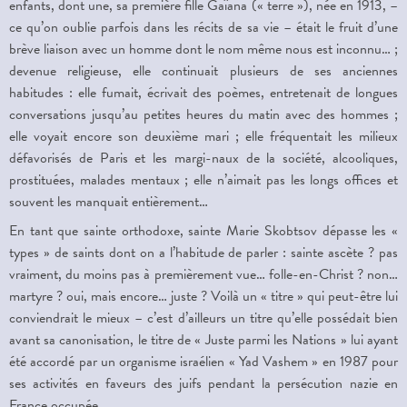
enfants, dont une, sa première fille Gaïana (« terre »), née en 1913, –
ce qu’on oublie parfois dans les récits de sa vie – était le fruit d’une
brève liaison avec un homme dont le nom même nous est inconnu… ;
devenue religieuse, elle continuait plusieurs de ses anciennes
habitudes : elle fumait, écrivait des poèmes, entretenait de longues
conversations jusqu’au petites heures du matin avec des hommes ;
elle voyait encore son deuxième mari ; elle fréquentait les milieux
défavorisés de Paris et les margi-naux de la société, alcooliques,
prostituées, malades mentaux ; elle n’aimait pas les longs offices et
souvent les manquait entièrement…
En tant que sainte orthodoxe, sainte Marie Skobtsov dépasse les «
types » de saints dont on a l’habitude de parler : sainte ascète ? pas
vraiment, du moins pas à premièrement vue… folle-en-Christ ? non…
martyre ? oui, mais encore… juste ? Voilà un « titre » qui peut-être lui
conviendrait le mieux – c’est d’ailleurs un titre qu’elle possédait bien
avant sa canonisation, le titre de « Juste parmi les Nations » lui ayant
été accordé par un organisme israélien « Yad Vashem » en 1987 pour
ses activités en faveurs des juifs pendant la persécution nazie en
France occupée.