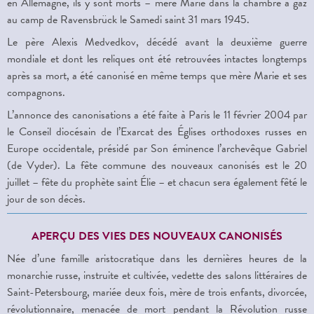
en Allemagne, ils y sont morts – mère Marie dans la chambre à gaz
au camp de Ravensbrück le Samedi saint 31 mars 1945.
Le père Alexis Medvedkov, décédé avant la deuxième guerre
mondiale et dont les reliques ont été retrouvées intactes longtemps
après sa mort, a été canonisé en même temps que mère Marie et ses
compagnons.
L’annonce des canonisations a été faite à Paris le 11 février 2004 par
le Conseil diocésain de l’Exarcat des Églises orthodoxes russes en
Europe occidentale, présidé par Son éminence l’archevêque Gabriel
(de Vyder). La fête commune des nouveaux canonisés est le 20
juillet – fête du prophète saint Élie – et chacun sera également fêté le
jour de son décès.
APERÇU DES VIES DES NOUVEAUX CANONISÉS
Née d’une famille aristocratique dans les dernières heures de la
monarchie russe, instruite et cultivée, vedette des salons littéraires de
Saint-Petersbourg, mariée deux fois, mère de trois enfants, divorcée,
révolutionnaire, menacée de mort pendant la Révolution russe