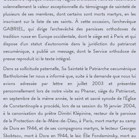
solennellement la valeur exceptionnelle du témoignage de sainteté de
plusieurs de ses membres, dont certains sont morts martyrs, en les
inscrivant sur la liste de ses saints. À cette occasion, l'archevêque
GABRIEL, qui dirige l'archevêché des paroisses orthodoxes de
tradition russe en Europe occidentale, dont le siège est à Paris et qui
dispose d'un statut d'autonomie dans la juridiction du patriarcat
oecuménique, a publié un message, dont le Service orthodoxe de
presse reproduit ici le texte intégral.
Dans sa sollicitude paternelle, Sa Sainteté le Patriarche oecuménique
Bartholomée Ier nous a informé que, suite à la demande que nous lui
avions adressée par lettre en juillet 2003 et présentée
personnellement lors de notre visite au Phanar, siège du Patriarcat,
en septembre de la même année, le saint et sacré synode de l'Église
de Constantinople a procédé, lors de sa session du 16 janvier 2004,
à la canonisation du prêtre Dimitri Klépinine, recteur de la paroisse
de la Protection-de-la-Mère-de-Dieu, à Paris, mort martyr au camp
de Dora en 1944, et de ses compagnons martyrs, le lecteur Georges
Skobtsov, mort à Dora en 1944, le laïc Élie Fondaminsky, mort au