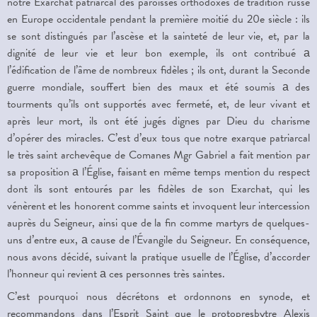
notre Exarchat patriarcal des paroisses orthodoxes de tradition russe
en Europe occidentale pendant la première moitié du 20e siècle : ils
se sont distingués par l’ascèse et la sainteté de leur vie, et, par la
dignité de leur vie et leur bon exemple, ils ont contribué а
l’édification de l’âme de nombreux fidèles ; ils ont, durant la Seconde
guerre mondiale, souffert bien des maux et été soumis а des
tourments qu’ils ont supportés avec fermeté, et, de leur vivant et
après leur mort, ils ont été jugés dignes par Dieu du charisme
d’opérer des miracles. C’est d’eux tous que notre exarque patriarcal
le très saint archevêque de Comanes Mgr Gabriel a fait mention par
sa proposition а l’Église, faisant en même temps mention du respect
dont ils sont entourés par les fidèles de son Exarchat, qui les
vénèrent et les honorent comme saints et invoquent leur intercession
auprès du Seigneur, ainsi que de la fin comme martyrs de quelques-
uns d’entre eux, а cause de l’Évangile du Seigneur. En conséquence,
nous avons décidé, suivant la pratique usuelle de l’Église, d’accorder
l’honneur qui revient а ces personnes très saintes.
C’est pourquoi nous décrétons et ordonnons en synode, et
recommandons dans l’Esprit Saint que le protopresbytre Alexis