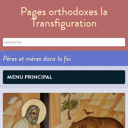
Aller au
Pages orthodoxes la
contenu
principal
Transfiguration
Formulaire de recherche
Search this site
Pères et mères dans la foi
MENU PRINCIPAL