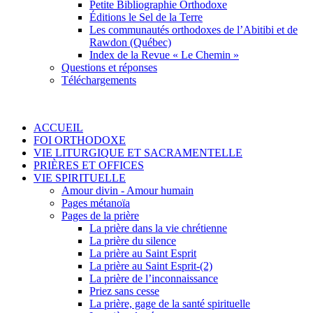
Petite Bibliographie Orthodoxe
Éditions le Sel de la Terre
Les communautés orthodoxes de l’Abitibi et de
Rawdon (Québec)
Index de la Revue « Le Chemin »
Questions et réponses
Téléchargements
ACCUEIL
FOI ORTHODOXE
VIE LITURGIQUE ET SACRAMENTELLE
PRIÈRES ET OFFICES
VIE SPIRITUELLE
Amour divin - Amour humain
Pages métanoïa
Pages de la prière
La prière dans la vie chrétienne
La prière du silence
La prière au Saint Esprit
La prière au Saint Esprit-(2)
La prière de l’inconnaissance
Priez sans cesse
La prière, gage de la santé spirituelle