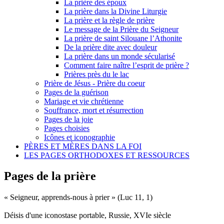
La prière des époux
La prière dans la Divine Liturgie
La prière et la règle de prière
Le message de la Prière du Seigneur
La prière de saint Silouane l’Athonite
De la prière dite avec douleur
La prière dans un monde sécularisé
Comment faire naître l’esprit de prière ?
Prières près du le lac
Prière de Jésus - Prière du coeur
Pages de la guérison
Mariage et vie chrétienne
Souffrance, mort et résurrection
Pages de la joie
Pages choisies
Icônes et iconographie
PÈRES ET MÈRES DANS LA FOI
LES PAGES ORTHODOXES ET RESSOURCES
Pages de la prière
« Seigneur, apprends-nous à prier » (Luc 11, 1)
Déisis d'une iconostase portable, Russie, XVIe siècle