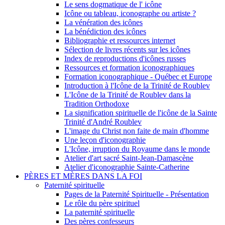
Le sens dogmatique de l' icône
Icône ou tableau, iconographe ou artiste ?
La vénération des icônes
La bénédiction des icônes
Bibliographie et ressources internet
Sélection de livres récents sur les icônes
Index de reproductions d'icônes russes
Ressources et formation iconographiques
Formation iconographique - Québec et Europe
Introduction à l'Icône de la Trinité de Roublev
L'Icône de la Trinité de Roublev dans la
Tradition Orthodoxe
La signification spirituelle de l'icône de la Sainte
Trinité d'André Roublev
L'image du Christ non faite de main d'homme
Une leçon d'iconographie
L'Icône, irruption du Royaume dans le monde
Atelier d'art sacré Saint-Jean-Damascène
Atelier d'iconographie Sainte-Catherine
PÈRES ET MÈRES DANS LA FOI
Paternité spirituelle
Pages de la Paternité Spirituelle - Présentation
Le rôle du père spirituel
La paternité spirituelle
Des pères confesseurs