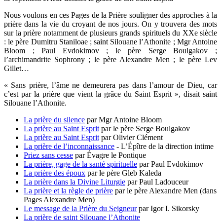
Nous voulons en ces Pages de la Prière souligner des approches à la
prière dans la vie du croyant de nos jours. On y trouvera des mots
sur la prière notamment de plusieurs grands spirituels du XXe siècle
: le père Dumitru Staniloae ; saint Silouane l’Athonite ; Mgr Antoine
Bloom ; Paul Evdokimov ; le père Serge Boulgakov ;
l’archimandrite Sophrony ; le père Alexandre Men ; le père Lev
Gillet…
« Sans prière, l’âme ne demeurera pas dans l’amour de Dieu, car
c’est par la prière que vient la grâce du Saint Esprit », disait saint
Silouane l’Athonite.
La prière du silence
par Mgr Antoine Bloom
La prière au Saint Esprit
par le père Serge Boulgakov
La prière au Saint Esprit
par Olivier Clément
La prière de l’inconnaissance
- L’Épître de la direction intime
Priez sans cesse
par Évagre le Pontique
La prière, gage de la santé spirituelle
par Paul Evdokimov
La prière des époux
par le père Gleb Kaleda
La prière dans la Divine Liturgie
par Paul Ladouceur
La prière et la règle de prière
par le père Alexandre Men (dans
Pages Alexandre Men)
Le message de la Prière du Seigneur
par Igor I. Sikorsky
La prière de saint Silouane l’Athonite