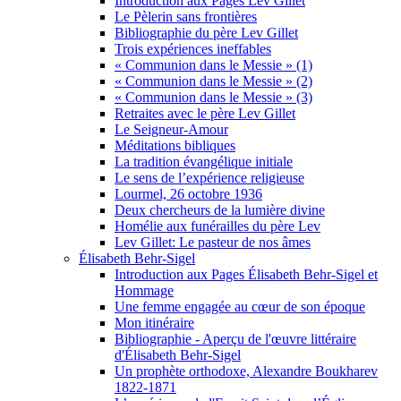
Introduction aux Pages Lev Gillet
Le Pèlerin sans frontières
Bibliographie du père Lev Gillet
Trois expériences ineffables
« Communion dans le Messie » (1)
« Communion dans le Messie » (2)
« Communion dans le Messie » (3)
Retraites avec le père Lev Gillet
Le Seigneur-Amour
Méditations bibliques
La tradition évangélique initiale
Le sens de l’expérience religieuse
Lourmel, 26 octobre 1936
Deux chercheurs de la lumière divine
Homélie aux funérailles du père Lev
Lev Gillet: Le pasteur de nos âmes
Élisabeth Behr-Sigel
Introduction aux Pages Élisabeth Behr-Sigel et
Hommage
Une femme engagée au cœur de son époque
Mon itinéraire
Bibliographie - Aperçu de l'œuvre littéraire
d'Élisabeth Behr-Sigel
Un prophète orthodoxe, Alexandre Boukharev
1822-1871