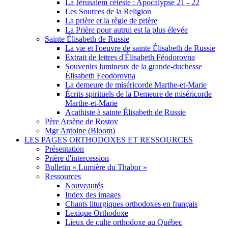
La Jérusalem céleste : Apocalypse 21 - 22
Les Sources de la Religion
La prière et la règle de prière
La Prière pour autrui est la plus élevée
Sainte Élisabeth de Russie
La vie et l'oeuvre de sainte Élisabeth de Russie
Extrait de lettres d'Élisabeth Féodorovna
Souvenirs lumineux de la grande-duchesse
Élisabeth Feodorovna
La demeure de miséricorde Marthe-et-Marie
Écrits spirituels de la Demeure de miséricorde
Marthe-et-Marie
Acathiste à sainte Élisabeth de Russie
Père Arsène de Rostov
Mgr Antoine (Bloom)
LES PAGES ORTHODOXES ET RESSOURCES
Présentation
Prière d'intercession
Bulletin « Lumière du Thabor »
Ressources
Nouveautés
Index des images
Chants liturgiques orthodoxes en français
Lexique Orthodoxe
Lieux de culte orthodoxe au Québec