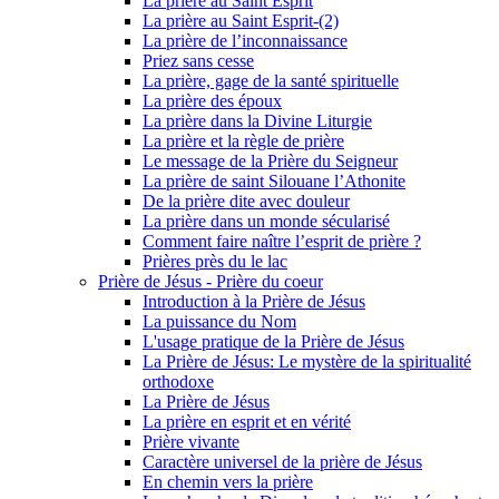
La prière au Saint Esprit
La prière au Saint Esprit-(2)
La prière de l’inconnaissance
Priez sans cesse
La prière, gage de la santé spirituelle
La prière des époux
La prière dans la Divine Liturgie
La prière et la règle de prière
Le message de la Prière du Seigneur
La prière de saint Silouane l’Athonite
De la prière dite avec douleur
La prière dans un monde sécularisé
Comment faire naître l’esprit de prière ?
Prières près du le lac
Prière de Jésus - Prière du coeur
Introduction à la Prière de Jésus
La puissance du Nom
L'usage pratique de la Prière de Jésus
La Prière de Jésus: Le mystère de la spiritualité
orthodoxe
La Prière de Jésus
La prière en esprit et en vérité
Prière vivante
Caractère universel de la prière de Jésus
En chemin vers la prière