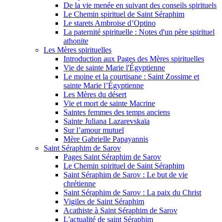
De la vie menée en suivant des conseils spirituels
Le Chemin spirituel de Saint Séraphim
Le starets Ambroise d’Optino
La paternité spirituelle : Notes d'un père spirituel
athonite
Les Mères spirituelles
Introduction aux Pages des Mères spirituelles
Vie de sainte Marie l'Égyptienne
Le moine et la courtisane : Saint Zossime et
sainte Marie l’Égyptienne
Les Mères du désert
Vie et mort de sainte Macrine
Saintes femmes des temps anciens
Sainte Juliana Lazarevskaïa
Sur l’amour mutuel
Mère Gabrielle Papayannis
Saint Séraphim de Sarov
Pages Saint Séraphim de Sarov
Le Chemin spirituel de Saint Séraphim
Saint Séraphim de Sarov : Le but de vie
chrétienne
Saint Séraphim de Sarov : La paix du Christ
Vigiles de Saint Séraphim
Acathiste à Saint Séraphim de Sarov
L'actualité de saint Séraphim