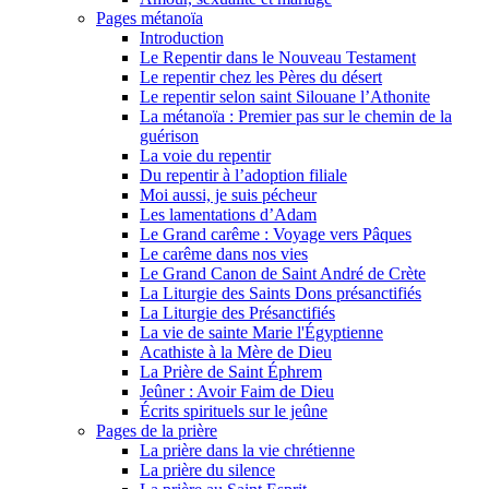
Pages métanoïa
Introduction
Le Repentir dans le Nouveau Testament
Le repentir chez les Pères du désert
Le repentir selon saint Silouane l’Athonite
La métanoïa : Premier pas sur le chemin de la
guérison
La voie du repentir
Du repentir à l’adoption filiale
Moi aussi, je suis pécheur
Les lamentations d’Adam
Le Grand carême : Voyage vers Pâques
Le carême dans nos vies
Le Grand Canon de Saint André de Crète
La Liturgie des Saints Dons présanctifiés
La Liturgie des Présanctifiés
La vie de sainte Marie l'Égyptienne
Acathiste à la Mère de Dieu
La Prière de Saint Éphrem
Jeûner : Avoir Faim de Dieu
Écrits spirituels sur le jeûne
Pages de la prière
La prière dans la vie chrétienne
La prière du silence