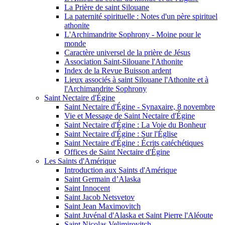
La Prière de saint Silouane
La paternité spirituelle : Notes d'un père spirituel
athonite
L'Archimandrite Sophrony - Moine pour le
monde
Caractère universel de la prière de Jésus
Association Saint-Silouane l'Athonite
Index de la Revue Buisson ardent
Lieux associés à saint Silouane l'Athonite et à
l'Archimandrite Sophrony
Saint Nectaire d'Égine
Saint Nectaire d'Égine - Synaxaire, 8 novembre
Vie et Message de Saint Nectaire d'Égine
Saint Nectaire d'Égine : La Voie du Bonheur
Saint Nectaire d'Égine : Sur l'Église
Saint Nectaire d'Égine : Écrits catéchétiques
Offices de Saint Nectaire d'Égine
Les Saints d'Amérique
Introduction aux Saints d'Amérique
Saint Germain d’Alaska
Saint Innocent
Saint Jacob Netsvetov
Saint Jean Maximovitch
Saint Juvénal d'Alaska et Saint Pierre l'Aléoute
Saint Nicolas Velimirovitch