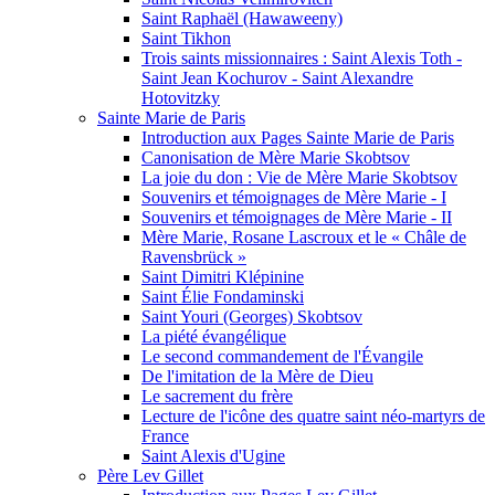
Saint Raphaël (Hawaweeny)
Saint Tikhon
Trois saints missionnaires : Saint Alexis Toth -
Saint Jean Kochurov - Saint Alexandre
Hotovitzky
Sainte Marie de Paris
Introduction aux Pages Sainte Marie de Paris
Canonisation de Mère Marie Skobtsov
La joie du don : Vie de Mère Marie Skobtsov
Souvenirs et témoignages de Mère Marie - I
Souvenirs et témoignages de Mère Marie - II
Mère Marie, Rosane Lascroux et le « Châle de
Ravensbrück »
Saint Dimitri Klépinine
Saint Élie Fondaminski
Saint Youri (Georges) Skobtsov
La piété évangélique
Le second commandement de l'Évangile
De l'imitation de la Mère de Dieu
Le sacrement du frère
Lecture de l'icône des quatre saint néo-martyrs de
France
Saint Alexis d'Ugine
Père Lev Gillet