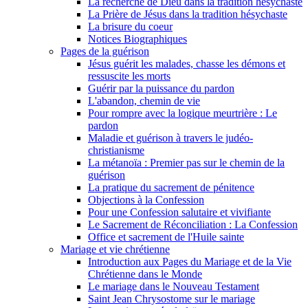
La recherche de Dieu dans la tradition hésychaste
La Prière de Jésus dans la tradition hésychaste
La brisure du coeur
Notices Biographiques
Pages de la guérison
Jésus guérit les malades, chasse les démons et
ressuscite les morts
Guérir par la puissance du pardon
L'abandon, chemin de vie
Pour rompre avec la logique meurtrière : Le
pardon
Maladie et guérison à travers le judéo-
christianisme
La métanoïa : Premier pas sur le chemin de la
guérison
La pratique du sacrement de pénitence
Objections à la Confession
Pour une Confession salutaire et vivifiante
Le Sacrement de Réconciliation : La Confession
Office et sacrement de l'Huile sainte
Mariage et vie chrétienne
Introduction aux Pages du Mariage et de la Vie
Chrétienne dans le Monde
Le mariage dans le Nouveau Testament
Saint Jean Chrysostome sur le mariage