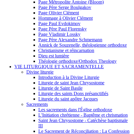
Page Métropolite Antoine (Bloom)
Page Père Serge Boulgakov
Page Olivier Clément
Hommage à Olivier Clément
Page Paul Evdokimov
Page Père Paul Florensky
Page Vladimir Lossky
Page Père Alexandre Schmemann
Annick de Souzenelle, théologienne orthodoxe
Christianisme et réincarnation
Dieu est lumière
Théologie orthodoxe/Orthodox Theology
VIE LITURGIQUE ET SACRAMENTELLE
Divine liturgie
Introduction à la Divine Liturgie
Liturgie de saint Jean Chrysostome
Liturgie de Saint Basile
Liturgie des saints Dons présanctifiés
Liturgie du saint apôtre Jacques
Sacrements
Les sacrements dans l'Église orthodoxe
L'Initiation chrétienne - Baptême et chrismation
Saint Jean Chrysostome - Catéchèse baptismale
III
Le Sacrement de Réconciliation : La Confession