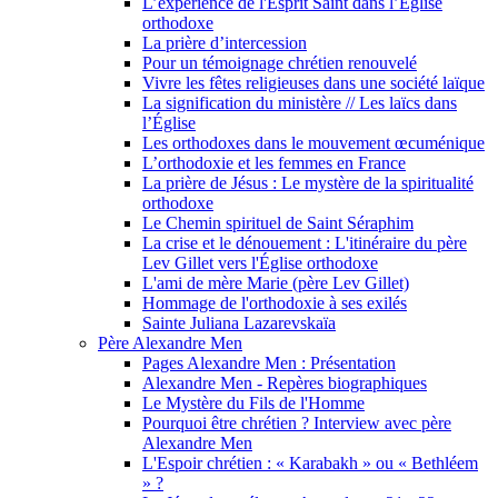
L’expérience de l'Esprit Saint dans l’Église
orthodoxe
La prière d’intercession
Pour un témoignage chrétien renouvelé
Vivre les fêtes religieuses dans une société laïque
La signification du ministère // Les laïcs dans
l’Église
Les orthodoxes dans le mouvement œcuménique
L’orthodoxie et les femmes en France
La prière de Jésus : Le mystère de la spiritualité
orthodoxe
Le Chemin spirituel de Saint Séraphim
La crise et le dénouement : L'itinéraire du père
Lev Gillet vers l'Église orthodoxe
L'ami de mère Marie (père Lev Gillet)
Hommage de l'orthodoxie à ses exilés
Sainte Juliana Lazarevskaïa
Père Alexandre Men
Pages Alexandre Men : Présentation
Alexandre Men - Repères biographiques
Le Mystère du Fils de l'Homme
Pourquoi être chrétien ? Interview avec père
Alexandre Men
L'Espoir chrétien : « Karabakh » ou « Bethléem
» ?