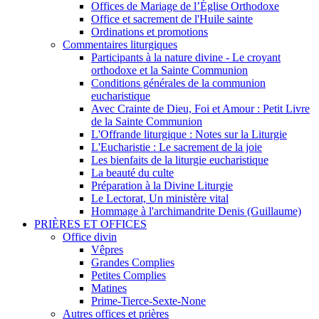
Offices de Mariage de l’Église Orthodoxe
Office et sacrement de l'Huile sainte
Ordinations et promotions
Commentaires liturgiques
Participants à la nature divine - Le croyant
orthodoxe et la Sainte Communion
Conditions générales de la communion
eucharistique
Avec Crainte de Dieu, Foi et Amour : Petit Livre
de la Sainte Communion
L'Offrande liturgique : Notes sur la Liturgie
L'Eucharistie : Le sacrement de la joie
Les bienfaits de la liturgie eucharistique
La beauté du culte
Préparation à la Divine Liturgie
Le Lectorat, Un ministère vital
Hommage à l'archimandrite Denis (Guillaume)
PRIÈRES ET OFFICES
Office divin
Vêpres
Grandes Complies
Petites Complies
Matines
Prime-Tierce-Sexte-None
Autres offices et prières