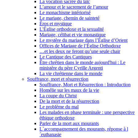
La vocation sacrée du laïc
L’amour et le sacrement de l’amour
Le monachisme intériorisé
Le mariage, chemin de sainteté
Éros et mystique
L'Église orthodoxe et la sexualité
Mariage, célibat et vie monastique
Le mystère du mariage dans l’Église d’Orient
Offices de Mariage de l’Église Orthodoxe
…et les deux ne feront qu’une seule chair
Le Cantique des Cantiques
Être chrétien dans le monde aujourd'hui : Le
ministère du père Cyrille Argenti
La vie chrétienne dans le monde
Souffrance, mort et résurrection
Souffrance, Mort et Résurrection : Introduction
Homélie sur les maux de la vie
La coupe du Christ
De la mort et de la résurrection
Le problème du mal
Les malades en phase terminale : une perspective
éthique orthodoxe
Parler de la mort aux mourants
L´accompagnement des mourants, réponse à l
´euthanasie