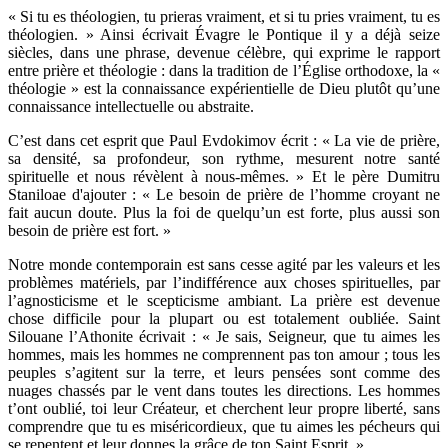
« Si tu es théologien, tu prieras vraiment, et si tu pries vraiment, tu es
théologien. » Ainsi écrivait Évagre le Pontique il y a déjà seize
siècles, dans une phrase, devenue célèbre, qui exprime le rapport
entre prière et théologie : dans la tradition de l’Église orthodoxe, la «
théologie » est la connaissance expérientielle de Dieu plutôt qu’une
connaissance intellectuelle ou abstraite.
C’est dans cet esprit que Paul Evdokimov écrit : « La vie de prière,
sa densité, sa profondeur, son rythme, mesurent notre santé
spirituelle et nous révèlent à nous-mêmes. » Et le père Dumitru
Staniloae d'ajouter : « Le besoin de prière de l’homme croyant ne
fait aucun doute. Plus la foi de quelqu’un est forte, plus aussi son
besoin de prière est fort. »
Notre monde contemporain est sans cesse agité par les valeurs et les
problèmes matériels, par l’indifférence aux choses spirituelles, par
l’agnosticisme et le scepticisme ambiant. La prière est devenue
chose difficile pour la plupart ou est totalement oubliée. Saint
Silouane l’Athonite écrivait : « Je sais, Seigneur, que tu aimes les
hommes, mais les hommes ne comprennent pas ton amour ; tous les
peuples s’agitent sur la terre, et leurs pensées sont comme des
nuages chassés par le vent dans toutes les directions. Les hommes
t’ont oublié, toi leur Créateur, et cherchent leur propre liberté, sans
comprendre que tu es miséricordieux, que tu aimes les pécheurs qui
se repentent et leur donnes la grâce de ton Saint Esprit. »