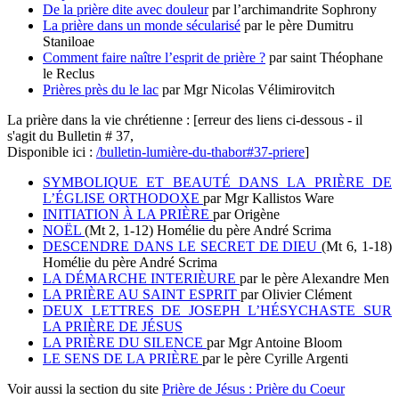
De la prière dite avec douleur
par l’archimandrite Sophrony
La prière dans un monde sécularisé
par le père Dumitru
Staniloae
Comment faire naître l’esprit de prière ?
par saint Théophane
le Reclus
Prières près du le lac
par Mgr Nicolas Vélimirovitch
La prière dans la vie chrétienne : [erreur des liens ci-dessous - il
s'agit du Bulletin # 37,
Disponible ici :
/bulletin-lumière-du-thabor#37-priere
]
SYMBOLIQUE ET BEAUTÉ
DANS LA PRIÈRE DE
L’ÉGLISE ORTHODOXE
par Mgr Kallistos Ware
INITIATION À LA PRIÈRE
par Origène
NOËL
(Mt 2, 1-12) Homélie du père André Scrima
DESCENDRE DANS LE SECRET DE DIEU
(Mt 6, 1-18)
Homélie du père André Scrima
LA DÉMARCHE INTERIÈURE
par le père Alexandre Men
LA PRIÈRE AU SAINT ESPRIT
par Olivier Clément
DEUX LETTRES DE JOSEPH L’HÉSYCHASTE
SUR
LA PRIÈRE DE JÉSUS
LA PRIÈRE DU SILENCE
par Mgr Antoine Bloom
LE SENS DE LA PRIÈRE
par le père Cyrille Argenti
Voir aussi la section du site
Prière de Jésus : Prière du Coeur