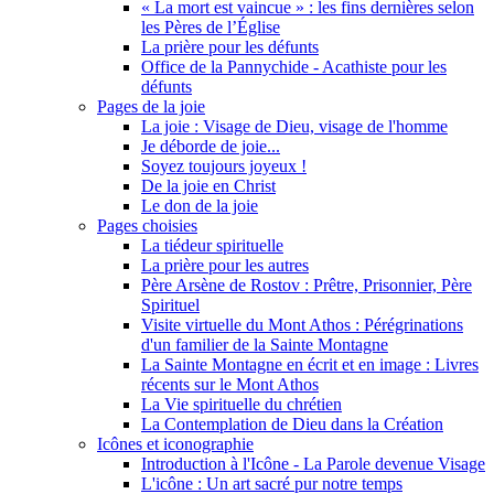
« La mort est vaincue » : les fins dernières selon
les Pères de l’Église
La prière pour les défunts
Office de la Pannychide - Acathiste pour les
défunts
Pages de la joie
La joie : Visage de Dieu, visage de l'homme
Je déborde de joie...
Soyez toujours joyeux !
De la joie en Christ
Le don de la joie
Pages choisies
La tiédeur spirituelle
La prière pour les autres
Père Arsène de Rostov : Prêtre, Prisonnier, Père
Spirituel
Visite virtuelle du Mont Athos : Pérégrinations
d'un familier de la Sainte Montagne
La Sainte Montagne en écrit et en image : Livres
récents sur le Mont Athos
La Vie spirituelle du chrétien
La Contemplation de Dieu dans la Création
Icônes et iconographie
Introduction à l'Icône - La Parole devenue Visage
L'icône : Un art sacré pur notre temps