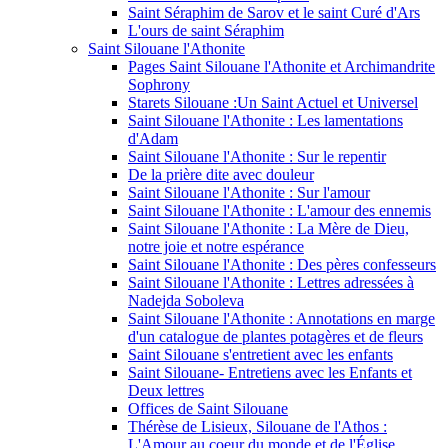
Saint Séraphim de Sarov et le saint Curé d'Ars
L'ours de saint Séraphim
Saint Silouane l'Athonite
Pages Saint Silouane l'Athonite et Archimandrite
Sophrony
Starets Silouane :Un Saint Actuel et Universel
Saint Silouane l'Athonite : Les lamentations
d'Adam
Saint Silouane l'Athonite : Sur le repentir
De la prière dite avec douleur
Saint Silouane l'Athonite : Sur l'amour
Saint Silouane l'Athonite : L'amour des ennemis
Saint Silouane l'Athonite : La Mère de Dieu,
notre joie et notre espérance
Saint Silouane l'Athonite : Des pères confesseurs
Saint Silouane l'Athonite : Lettres adressées à
Nadejda Soboleva
Saint Silouane l'Athonite : Annotations en marge
d'un catalogue de plantes potagères et de fleurs
Saint Silouane s'entretient avec les enfants
Saint Silouane- Entretiens avec les Enfants et
Deux lettres
Offices de Saint Silouane
Thérèse de Lisieux, Silouane de l'Athos :
L'Amour au coeur du monde et de l'Église