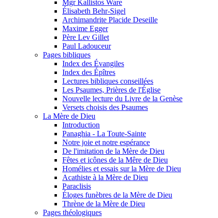
Mgr Kallistos Ware
Élisabeth Behr-Sigel
Archimandrite Placide Deseille
Maxime Egger
Père Lev Gillet
Paul Ladouceur
Pages bibliques
Index des Évangiles
Index des Épîtres
Lectures bibliques conseillées
Les Psaumes, Prières de l'Église
Nouvelle lecture du Livre de la Genèse
Versets choisis des Psaumes
La Mère de Dieu
Introduction
Panaghia - La Toute-Sainte
Notre joie et notre espérance
De l'imitation de la Mère de Dieu
Fêtes et icônes de la Mêre de Dieu
Homélies et essais sur la Mère de Dieu
Acathiste à la Mère de Dieu
Paraclisis
Éloges funèbres de la Mère de Dieu
Thrène de la Mère de Dieu
Pages théologiques