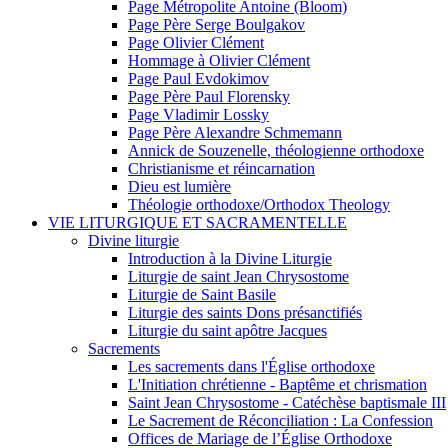
Page Métropolite Antoine (Bloom)
Page Père Serge Boulgakov
Page Olivier Clément
Hommage à Olivier Clément
Page Paul Evdokimov
Page Père Paul Florensky
Page Vladimir Lossky
Page Père Alexandre Schmemann
Annick de Souzenelle, théologienne orthodoxe
Christianisme et réincarnation
Dieu est lumière
Théologie orthodoxe/Orthodox Theology
VIE LITURGIQUE ET SACRAMENTELLE
Divine liturgie
Introduction à la Divine Liturgie
Liturgie de saint Jean Chrysostome
Liturgie de Saint Basile
Liturgie des saints Dons présanctifiés
Liturgie du saint apôtre Jacques
Sacrements
Les sacrements dans l'Église orthodoxe
L'Initiation chrétienne - Baptême et chrismation
Saint Jean Chrysostome - Catéchèse baptismale III
Le Sacrement de Réconciliation : La Confession
Offices de Mariage de l’Église Orthodoxe