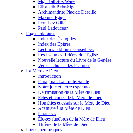
Mgr Kallistos Ware
Élisabeth Behr-Sigel
Archimandrite Placide Deseille
Maxime Egger
Père Lev Gillet
Paul Ladouceur
Pages bibliques
Index des Évangiles
Index des Épîtres
Lectures bibliques conseillées
Les Psaumes, Prières de l'Église
Nouvelle lecture du Livre de la Genèse
Versets choisis des Psaumes
La Mère de Dieu
Introduction
Panaghia - La Toute-Sainte
Notre joie et notre espérance
De l'imitation de la Mère de Dieu
Fêtes et icônes de la Mêre de Dieu
Homélies et essais sur la Mère de Dieu
Acathiste à la Mère de Dieu
Paraclisis
Éloges funèbres de la Mère de Dieu
Thrène de la Mère de Dieu
Pages théologiques