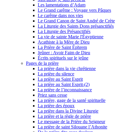
Les lamentations d’Adam
Le Grand carême : Voyage vers Pâques
Le carême dans nos vies
Le Grand Canon de Saint André de Crète
La Liturgie des Saints Dons présanctifiés
La Liturgie des Présanctifiés
La vie de sainte Marie l'Égyptienne
Acathiste à la Mère de Dieu
La Prière de Saint Éphrem
Jeûner : Avoir Faim de Dieu
Écrits spirituels sur le jeûne
Pages de la prière
La prière dans la vie chrétienne
La prière du silence
La prière au Saint Esprit
La prière au Saint Esprit-(2)
La prière de l’inconnaissance
Priez sans cesse
La prière, gage de la santé spirituelle
La prière des époux
La prière dans la Divine Liturgie
La prière et la règle de prière
Le message de la Prière du Seigneur
La prière de saint Silouane l’Athonite