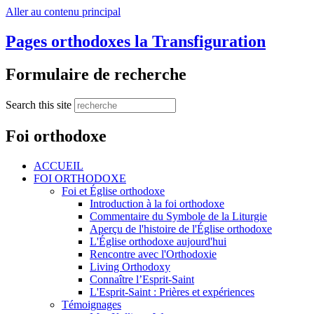
Aller au contenu principal
Pages orthodoxes la Transfiguration
Formulaire de recherche
Search this site
Foi orthodoxe
ACCUEIL
FOI ORTHODOXE
Foi et Église orthodoxe
Introduction à la foi orthodoxe
Commentaire du Symbole de la Liturgie
Aperçu de l'histoire de l'Église orthodoxe
L'Église orthodoxe aujourd'hui
Rencontre avec l'Orthodoxie
Living Orthodoxy
Connaître l’Esprit-Saint
L'Esprit-Saint : Prières et expériences
Témoignages