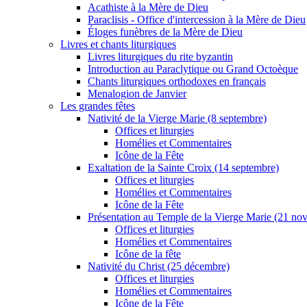
Acathiste à la Mère de Dieu
Paraclisis - Office d'intercession à la Mère de Dieu
Éloges funèbres de la Mère de Dieu
Livres et chants liturgiques
Livres liturgiques du rite byzantin
Introduction au Paraclytique ou Grand Octoèque
Chants liturgiques orthodoxes en français
Menalogion de Janvier
Les grandes fêtes
Nativité de la Vierge Marie (8 septembre)
Offices et liturgies
Homélies et Commentaires
Icône de la Fête
Exaltation de la Sainte Croix (14 septembre)
Offices et liturgies
Homélies et Commentaires
Icône de la Fête
Présentation au Temple de la Vierge Marie (21 no
Offices et liturgies
Homélies et Commentaires
Icône de la fête
Nativité du Christ (25 décembre)
Offices et liturgies
Homélies et Commentaires
Icône de la Fête