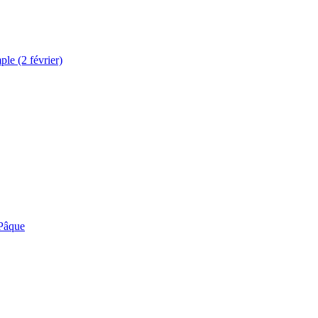
le (2 février)
 Pâque