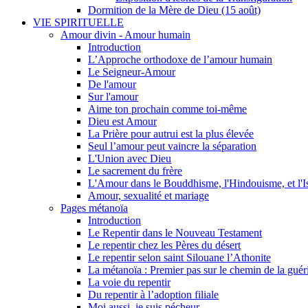
Dormition de la Mère de Dieu (15 août)
VIE SPIRITUELLE
Amour divin - Amour humain
Introduction
L’Approche orthodoxe de l’amour humain
Le Seigneur-Amour
De l'amour
Sur l'amour
Aime ton prochain comme toi-même
Dieu est Amour
La Prière pour autrui est la plus élevée
Seul l’amour peut vaincre la séparation
L'Union avec Dieu
Le sacrement du frère
L'Amour dans le Bouddhisme, l'Hindouisme, et l'I
Amour, sexualité et mariage
Pages métanoïa
Introduction
Le Repentir dans le Nouveau Testament
Le repentir chez les Pères du désert
Le repentir selon saint Silouane l’Athonite
La métanoïa : Premier pas sur le chemin de la guér
La voie du repentir
Du repentir à l’adoption filiale
Moi aussi, je suis pécheur