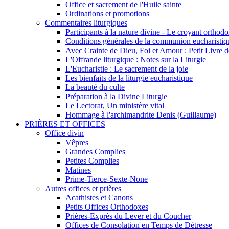
Office et sacrement de l'Huile sainte
Ordinations et promotions
Commentaires liturgiques
Participants à la nature divine - Le croyant ortho
Conditions générales de la communion eucharistiq
Avec Crainte de Dieu, Foi et Amour : Petit Livre
L'Offrande liturgique : Notes sur la Liturgie
L'Eucharistie : Le sacrement de la joie
Les bienfaits de la liturgie eucharistique
La beauté du culte
Préparation à la Divine Liturgie
Le Lectorat, Un ministère vital
Hommage à l'archimandrite Denis (Guillaume)
PRIÈRES ET OFFICES
Office divin
Vêpres
Grandes Complies
Petites Complies
Matines
Prime-Tierce-Sexte-None
Autres offices et prières
Acathistes et Canons
Petits Offices Orthodoxes
Prières-Exprès du Lever et du Coucher
Offices de Consolation en Temps de Détresse