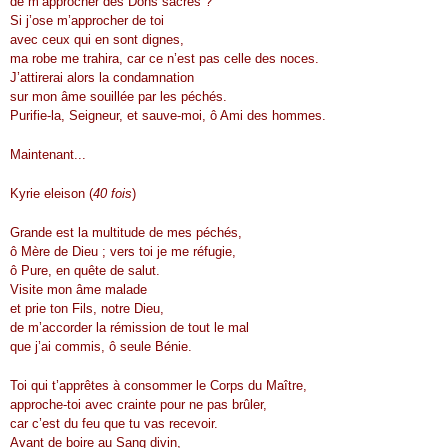
de m’approcher des Dons sacrés ?
Si j’ose m’approcher de toi
avec ceux qui en sont dignes,
ma robe me trahira, car ce n’est pas celle des noces.
J’attirerai alors la condamnation
sur mon âme souillée par les péchés.
Purifie-la, Seigneur, et sauve-moi, ô Ami des hommes.
Maintenant...
Kyrie eleison (
40 fois
)
Grande est la multitude de mes péchés,
ô Mère de Dieu ; vers toi je me réfugie,
ô Pure, en quête de salut.
Visite mon âme malade
et prie ton Fils, notre Dieu,
de m’accorder la rémission de tout le mal
que j’ai commis, ô seule Bénie.
Toi qui t’apprêtes à consommer le Corps du Maître,
approche-toi avec crainte pour ne pas brûler,
car c’est du feu que tu vas recevoir.
Avant de boire au Sang divin,