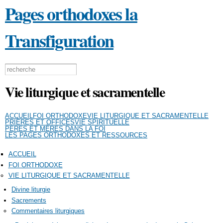
Pages orthodoxes la
Aller au
contenu
principal
Transfiguration
Formulaire de recherche
Search this site
Vie liturgique et sacramentelle
ACCUEIL
FOI ORTHODOXE
VIE LITURGIQUE ET SACRAMENTELLE
PRIÈRES ET OFFICES
VIE SPIRITUELLE
PÈRES ET MÈRES DANS LA FOI
LES PAGES ORTHODOXES ET RESSOURCES
ACCUEIL
FOI ORTHODOXE
VIE LITURGIQUE ET SACRAMENTELLE
Divine liturgie
Sacrements
Commentaires liturgiques