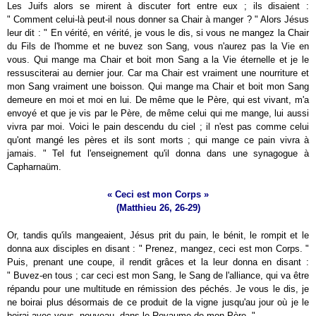
Les Juifs alors se mirent à discuter fort entre eux ; ils disaient :
" Comment celui-là peut-il nous donner sa Chair à manger ? " Alors Jésus
leur dit : " En vérité, en vérité, je vous le dis, si vous ne mangez la Chair
du Fils de l'homme et ne buvez son Sang, vous n'aurez pas la Vie en
vous. Qui mange ma Chair et boit mon Sang a la Vie éternelle et je le
ressusciterai au dernier jour. Car ma Chair est vraiment une nourriture et
mon Sang vraiment une boisson. Qui mange ma Chair et boit mon Sang
demeure en moi et moi en lui. De même que le Père, qui est vivant, m'a
envoyé et que je vis par le Père, de même celui qui me mange, lui aussi
vivra par moi. Voici le pain descendu du ciel ; il n'est pas comme celui
qu'ont mangé les pères et ils sont morts ; qui mange ce pain vivra à
jamais. " Tel fut l'enseignement qu'il donna dans une synagogue à
Capharnaüm.
« Ceci est mon Corps »
(Matthieu 26, 26-29)
Or, tandis qu'ils mangeaient, Jésus prit du pain, le bénit, le rompit et le
donna aux disciples en disant : " Prenez, mangez, ceci est mon Corps. "
Puis, prenant une coupe, il rendit grâces et la leur donna en disant :
" Buvez-en tous ; car ceci est mon Sang, le Sang de l'alliance, qui va être
répandu pour une multitude en rémission des péchés. Je vous le dis, je
ne boirai plus désormais de ce produit de la vigne jusqu'au jour où je le
boirai avec vous, nouveau, dans le Royaume de mon Père. "