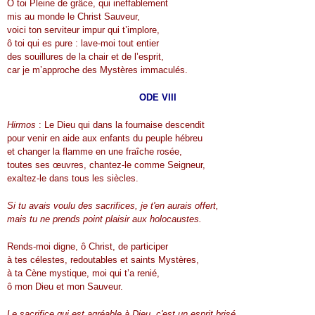
Ô toi Pleine de grâce, qui ineffablement
mis au monde le Christ Sauveur,
voici ton serviteur impur qui t’implore,
ô toi qui es pure : lave-moi tout entier
des souillures de la chair et de l’esprit,
car je m’approche des Mystères immaculés.
ODE VIII
Hirmos
: Le Dieu qui dans la fournaise descendit
pour venir en aide aux enfants du peuple hébreu
et changer la flamme en une fraîche rosée,
toutes ses œuvres, chantez-le comme Seigneur,
exaltez-le dans tous les siècles.
Si tu avais voulu des sacrifices, je t'en aurais offert,
mais tu ne prends point plaisir aux holocaustes.
Rends-moi digne, ô Christ, de participer
à tes célestes, redoutables et saints Mystères,
à ta Cène mystique, moi qui t’a renié,
ô mon Dieu et mon Sauveur.
Le sacrifice qui est agréable à Dieu, c'est un esprit brisé.