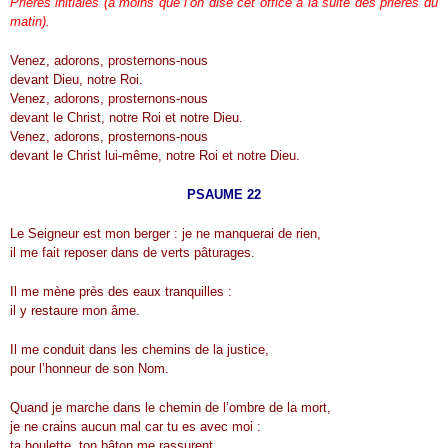
Prières initiales (à moins que l’on dise cet office à la suite des prières du
matin).
Venez, adorons, prosternons-nous
devant Dieu, notre Roi.
Venez, adorons, prosternons-nous
devant le Christ, notre Roi et notre Dieu.
Venez, adorons, prosternons-nous
devant le Christ lui-même, notre Roi et notre Dieu.
PSAUME
22
Le Seigneur est mon berger : je ne manquerai de rien,
il me fait reposer dans de verts pâturages.
Il me mène près des eaux tranquilles :
il y restaure mon âme.
Il me conduit dans les chemins de la justice,
pour l’honneur de son Nom.
Quand je marche dans le chemin de l’ombre de la mort,
je ne crains aucun mal car tu es avec moi :
ta houlette, ton bâton me rassurent.