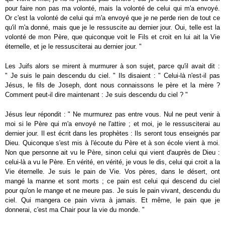
pour faire non pas ma volonté, mais la volonté de celui qui m'a envoyé.
Or c'est la volonté de celui qui m'a envoyé que je ne perde rien de tout ce
qu'il m'a donné, mais que je le ressuscite au dernier jour. Oui, telle est la
volonté de mon Père, que quiconque voit le Fils et croit en lui ait la Vie
éternelle, et je le ressusciterai au dernier jour. "
Les Juifs alors se mirent à murmurer à son sujet, parce qu'il avait dit :
" Je suis le pain descendu du ciel. " Ils disaient : " Celui-là n'est-il pas
Jésus, le fils de Joseph, dont nous connaissons le père et la mère ?
Comment peut-il dire maintenant : Je suis descendu du ciel ? "
Jésus leur répondit : " Ne murmurez pas entre vous. Nul ne peut venir à
moi si le Père qui m'a envoyé ne l'attire ; et moi, je le ressusciterai au
dernier jour. Il est écrit dans les prophètes : Ils seront tous enseignés par
Dieu. Quiconque s'est mis à l'écoute du Père et à son école vient à moi.
Non que personne ait vu le Père, sinon celui qui vient d'auprès de Dieu :
celui-là a vu le Père. En vérité, en vérité, je vous le dis, celui qui croit a la
Vie éternelle. Je suis le pain de Vie. Vos pères, dans le désert, ont
mangé la manne et sont morts ; ce pain est celui qui descend du ciel
pour qu'on le mange et ne meure pas. Je suis le pain vivant, descendu du
ciel. Qui mangera ce pain vivra à jamais. Et même, le pain que je
donnerai, c'est ma Chair pour la vie du monde. "