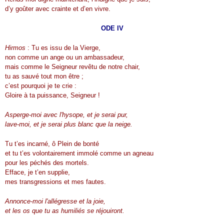
d’y goûter avec crainte et d’en vivre.
ODE IV
Hirmos
: Tu es issu de la Vierge,
non comme un ange ou un ambassadeur,
mais comme le Seigneur revêtu de notre chair,
tu as sauvé tout mon être ;
c’est pourquoi je te crie :
Gloire à ta puissance, Seigneur !
Asperge-moi avec l'hysope, et je serai pur,
lave-moi, et je serai plus blanc que la neige.
Tu t’es incarné, ô Plein de bonté
et tu t’es volontairement immolé comme un agneau
pour les péchés des mortels.
Efface, je t’en supplie,
mes transgressions et mes fautes.
Annonce-moi l'allégresse et la joie,
et les os que tu as humiliés se réjouiront.