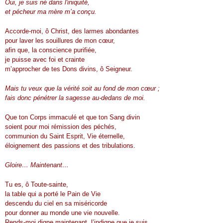
Oui, je suis né dans l'iniquité,
et pécheur ma mère m’a conçu.
Accorde-moi, ô Christ, des larmes abondantes
pour laver les souillures de mon cœur,
afin que, la conscience purifiée,
je puisse avec foi et crainte
m’approcher de tes Dons divins, ô Seigneur.
Mais tu veux que la vérité soit au fond de mon cœur ;
fais donc pénétrer la sagesse au-dedans de moi.
Que ton Corps immaculé et que ton Sang divin
soient pour moi rémission des péchés,
communion du Saint Esprit, Vie éternelle,
éloignement des passions et des tribulations.
Gloire… Maintenant…
Tu es, ô Toute-sainte,
la table qui a porté le Pain de Vie
descendu du ciel en sa miséricorde
pour donner au monde une vie nouvelle.
Rends-moi digne maintenant, l’indigne que je suis,