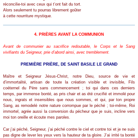
réconcilie-toi avec ceux qui t’ont fait du tort.
Alors seulement tu pourras librement goûter
à cette nourriture mystique.
4. PRIÈRES AVANT LA COMMUNION
Avant de communier au sacrifice redoutable, le Corps et le Sang
vivifiants du Seigneur, prie d’abord ainsi, avec tremblement.
PREMIÈRE PRIÈRE, DE SAINT BASILE LE GRAND
Maître et Seigneur Jésus-Christ, notre Dieu, source de vie et
d’immortalité, artisan de toute la création visible et invisible, Fils
coéternel du Père sans commencement ; toi qui dans ces derniers
temps, par immense bonté, as pris chair et as été crucifié et immolé pour
nous, ingrats et insensibles que nous sommes, et qui, par ton propre
Sang, as remodelé notre nature corrompue par le péché ; toi-même, Roi
immortel, agrée aussi la conversion du pécheur que je suis, incline vers
moi ton oreille et écoute mes paroles.
Car j’ai péché, Seigneur, j’ai péché contre le ciel et contre toi et je ne suis
pas digne de lever les yeux vers la hauteur de ta gloire. J’ai irrité ta bonté