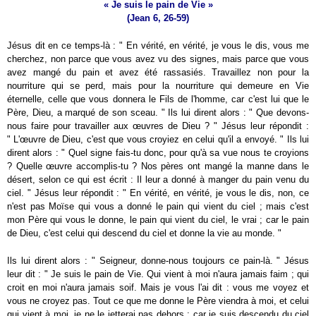
« Je suis le pain de Vie »
(Jean 6, 26-59)
Jésus dit en ce temps-là : " En vérité, en vérité, je vous le dis, vous me
cherchez, non parce que vous avez vu des signes, mais parce que vous
avez mangé du pain et avez été rassasiés. Travaillez non pour la
nourriture qui se perd, mais pour la nourriture qui demeure en Vie
éternelle, celle que vous donnera le Fils de l'homme, car c'est lui que le
Père, Dieu, a marqué de son sceau. " Ils lui dirent alors : " Que devons-
nous faire pour travailler aux œuvres de Dieu ? " Jésus leur répondit :
" L'œuvre de Dieu, c'est que vous croyiez en celui qu'il a envoyé. " Ils lui
dirent alors : " Quel signe fais-tu donc, pour qu'à sa vue nous te croyions
? Quelle œuvre accomplis-tu ? Nos pères ont mangé la manne dans le
désert, selon ce qui est écrit : Il leur a donné à manger du pain venu du
ciel. " Jésus leur répondit : " En vérité, en vérité, je vous le dis, non, ce
n'est pas Moïse qui vous a donné le pain qui vient du ciel ; mais c'est
mon Père qui vous le donne, le pain qui vient du ciel, le vrai ; car le pain
de Dieu, c'est celui qui descend du ciel et donne la vie au monde. "
Ils lui dirent alors : " Seigneur, donne-nous toujours ce pain-là. " Jésus
leur dit : " Je suis le pain de Vie. Qui vient à moi n'aura jamais faim ; qui
croit en moi n'aura jamais soif. Mais je vous l'ai dit : vous me voyez et
vous ne croyez pas. Tout ce que me donne le Père viendra à moi, et celui
qui vient à moi, je ne le jetterai pas dehors ; car je suis descendu du ciel