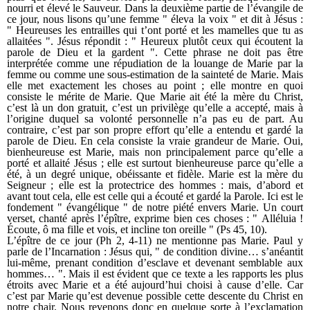
nourri et élevé le Sauveur. Dans la deuxième partie de l’évangile de
ce jour, nous lisons qu’une femme " éleva la voix " et dit à Jésus :
" Heureuses les entrailles qui t’ont porté et les mamelles que tu as
allaitées ". Jésus répondit : " Heureux plutôt ceux qui écoutent la
parole de Dieu et la gardent ". Cette phrase ne doit pas être
interprétée comme une répudiation de la louange de Marie par la
femme ou comme une sous-estimation de la sainteté de Marie. Mais
elle met exactement les choses au point ; elle montre en quoi
consiste le mérite de Marie. Que Marie ait été la mère du Christ,
c’est là un don gratuit, c’est un privilège qu’elle a accepté, mais à
l’origine duquel sa volonté personnelle n’a pas eu de part. Au
contraire, c’est par son propre effort qu’elle a entendu et gardé la
parole de Dieu. En cela consiste la vraie grandeur de Marie. Oui,
bienheureuse est Marie, mais non principalement parce qu’elle a
porté et allaité Jésus ; elle est surtout bienheureuse parce qu’elle a
été, à un degré unique, obéissante et fidèle. Marie est la mère du
Seigneur ; elle est la protectrice des hommes : mais, d’abord et
avant tout cela, elle est celle qui a écouté et gardé la Parole. Ici est le
fondement " évangélique " de notre piété envers Marie. Un court
verset, chanté après l’épître, exprime bien ces choses : " Alléluia !
Écoute, ô ma fille et vois, et incline ton oreille " (Ps 45, 10).
L’épître de ce jour (Ph 2, 4-11) ne mentionne pas Marie. Paul y
parle de l’Incarnation : Jésus qui, " de condition divine… s’anéantit
lui-même, prenant condition d’esclave et devenant semblable aux
hommes… ". Mais il est évident que ce texte a les rapports les plus
étroits avec Marie et a été aujourd’hui choisi à cause d’elle. Car
c’est par Marie qu’est devenue possible cette descente du Christ en
notre chair. Nous revenons donc en quelque sorte à l’exclamation