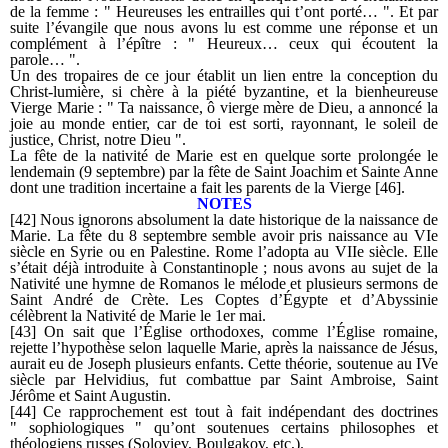
de la femme : " Heureuses les entrailles qui t’ont porté… ". Et par
suite l’évangile que nous avons lu est comme une réponse et un
complément à l’épître : " Heureux… ceux qui écoutent la
parole… ".
Un des tropaires de ce jour établit un lien entre la conception du
Christ-lumière, si chère à la piété byzantine, et la bienheureuse
Vierge Marie : " Ta naissance, ô vierge mère de Dieu, a annoncé la
joie au monde entier, car de toi est sorti, rayonnant, le soleil de
justice, Christ, notre Dieu ".
La fête de la nativité de Marie est en quelque sorte prolongée le
lendemain (9 septembre) par la fête de Saint Joachim et Sainte Anne
dont une tradition incertaine a fait les parents de la Vierge [46].
NOTES
[42] Nous ignorons absolument la date historique de la naissance de
Marie. La fête du 8 septembre semble avoir pris naissance au VI
e
siècle en Syrie ou en Palestine. Rome l’adopta au VII
e
siècle. Elle
s’était déjà introduite à Constantinople ; nous avons au sujet de la
Nativité une hymne de Romanos le mélode et plusieurs sermons de
Saint André de Crète. Les Coptes d’Égypte et d’Abyssinie
célèbrent la Nativité de Marie le 1
er
mai.
[43] On sait que l’Église orthodoxes, comme l’Église romaine,
rejette l’hypothèse selon laquelle Marie, après la naissance de Jésus,
aurait eu de Joseph plusieurs enfants. Cette théorie, soutenue au IV
e
siècle par Helvidius, fut combattue par Saint Ambroise, Saint
Jérôme et Saint Augustin.
[44] Ce rapprochement est tout à fait indépendant des doctrines
" sophiologiques " qu’ont soutenues certains philosophes et
théologiens russes (Soloviev, Boulgakov, etc,).