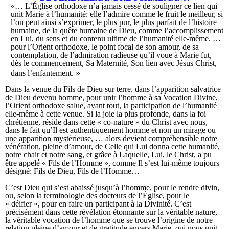
«… L’Église orthodoxe n’a jamais cessé de souligner ce lien qui
unit Marie à l’humanité: elle l’admire comme le fruit le meilleur, si
l’on peut ainsi s’exprimer, le plus pur, le plus parfait de l’histoire
humaine, de la quête humaine de Dieu, comme l’accomplissement
en Lui, du sens et du contenu ultime de l’humanité elle-même. …
pour l’Orient orthodoxe, le point focal de son amour, de sa
contemplation, de l’admiration radieuse qu’il voue à Marie fut,
dès le commencement, Sa Maternité, Son lien avec Jésus Christ,
»
dans l’enfantement.
Dans la venue du Fils de Dieu sur terre, dans l’apparition salvatrice
de Dieu devenu homme, pour unir l’homme à sa Vocation Divine,
l’Orient orthodoxe salue, avant tout, la participation de l’humanité
elle-même à cette venue. Si la joie la plus profonde, dans la foi
chrétienne, réside dans cette « co-nature » du Christ avec nous,
dans le fait qu’Il est authentiquement homme et non un mirage ou
une apparition mystérieuse, … alors devient compréhensible notre
vénération, pleine d’amour, de Celle qui Lui donna cette humanité,
notre chair et notre sang, et grâce à Laquelle, Lui, le Christ, a pu
être appelé « Fils de l’Homme », comme Il s’est lui-même toujours
désigné: Fils de Dieu, Fils de l’Homme…
C’est Dieu qui s’est abaissé jusqu’à l’homme, pour le rendre divin,
ou, selon la terminologie des docteurs de l’Église, pour le
« déifier », pour en faire un participant à la Divinité. C’est
précisément dans cette révélation étonnante sur la véritable nature,
la véritable vocation de l’homme que se trouve l’origine de notre
relation pleine d’amour et de gratitude envers Marie, qui nous unit