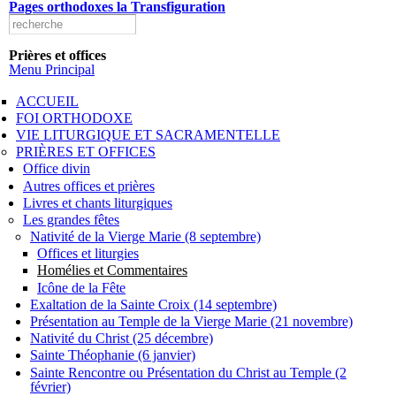
Pages orthodoxes la Transfiguration
Aller au
Formulaire de recherche
Search this site
contenu
principal
Prières et offices
Menu Principal
ACCUEIL
FOI ORTHODOXE
VIE LITURGIQUE ET SACRAMENTELLE
PRIÈRES ET OFFICES
Office divin
Autres offices et prières
Livres et chants liturgiques
Les grandes fêtes
Nativité de la Vierge Marie (8 septembre)
Offices et liturgies
Homélies et Commentaires
Icône de la Fête
Exaltation de la Sainte Croix (14 septembre)
Présentation au Temple de la Vierge Marie (21 novembre)
Nativité du Christ (25 décembre)
Sainte Théophanie (6 janvier)
Sainte Rencontre ou Présentation du Christ au Temple (2
février)