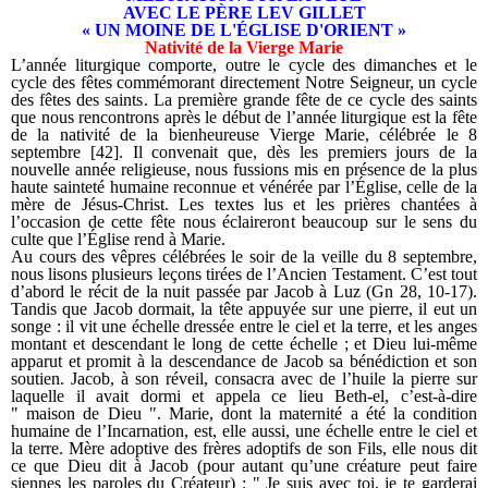
AVEC LE PÈRE LEV GILLET
« UN MOINE DE L'ÉGLISE D'ORIENT »
Nativité de la Vierge Marie
L’année liturgique comporte, outre le cycle des dimanches et le
cycle des fêtes commémorant directement Notre Seigneur, un cycle
des fêtes des saints. La première grande fête de ce cycle des saints
que nous rencontrons après le début de l’année liturgique est la fête
de la nativité de la bienheureuse Vierge Marie, célébrée le 8
septembre [42]. Il convenait que, dès les premiers jours de la
nouvelle année religieuse, nous fussions mis en présence de la plus
haute sainteté humaine reconnue et vénérée par l’Église, celle de la
mère de Jésus-Christ. Les textes lus et les prières chantées à
l’occasion de cette fête nous éclaireront beaucoup sur le sens du
culte que l’Église rend à Marie.
Au cours des vêpres célébrées le soir de la veille du 8 septembre,
nous lisons plusieurs leçons tirées de l’Ancien Testament. C’est tout
d’abord le récit de la nuit passée par Jacob à Luz (Gn 28, 10-17).
Tandis que Jacob dormait, la tête appuyée sur une pierre, il eut un
songe : il vit une échelle dressée entre le ciel et la terre, et les anges
montant et descendant le long de cette échelle ; et Dieu lui-même
apparut et promit à la descendance de Jacob sa bénédiction et son
soutien. Jacob, à son réveil, consacra avec de l’huile la pierre sur
laquelle il avait dormi et appela ce lieu Beth-el, c’est-à-dire
" maison de Dieu ". Marie, dont la maternité a été la condition
humaine de l’Incarnation, est, elle aussi, une échelle entre le ciel et
la terre. Mère adoptive des frères adoptifs de son Fils, elle nous dit
ce que Dieu dit à Jacob (pour autant qu’une créature peut faire
siennes les paroles du Créateur) : " Je suis avec toi, je te garderai