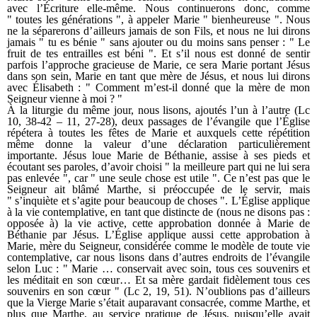
avec l’Écriture elle-même. Nous continuerons donc, comme
" toutes les générations ", à appeler Marie " bienheureuse ". Nous
ne la séparerons d’ailleurs jamais de son Fils, et nous ne lui dirons
jamais " tu es bénie " sans ajouter ou du moins sans penser : " Le
fruit de tes entrailles est béni ". Et s’il nous est donné de sentir
parfois l’approche gracieuse de Marie, ce sera Marie portant Jésus
dans son sein, Marie en tant que mère de Jésus, et nous lui dirons
avec Élisabeth : " Comment m’est-il donné que la mère de mon
Seigneur vienne à moi ? "
À la liturgie du même jour, nous lisons, ajoutés l’un à l’autre (Lc
10, 38-42 – 11, 27-28), deux passages de l’évangile que l’Église
répétera à toutes les fêtes de Marie et auxquels cette répétition
même donne la valeur d’une déclaration particulièrement
importante. Jésus loue Marie de Béthanie, assise à ses pieds et
écoutant ses paroles, d’avoir choisi " la meilleure part qui ne lui sera
pas enlevée ", car " une seule chose est utile ". Ce n’est pas que le
Seigneur ait blâmé Marthe, si préoccupée de le servir, mais
" s’inquiète et s’agite pour beaucoup de choses ". L’Église applique
à la vie contemplative, en tant que distincte de (nous ne disons pas :
opposée à) la vie active, cette approbation donnée à Marie de
Béthanie par Jésus. L’Église applique aussi cette approbation à
Marie, mère du Seigneur, considérée comme le modèle de toute vie
contemplative, car nous lisons dans d’autres endroits de l’évangile
selon Luc : " Marie … conservait avec soin, tous ces souvenirs et
les méditait en son cœur… Et sa mère gardait fidèlement tous ces
souvenirs en son cœur " (Lc 2, 19, 51). N’oublions pas d’ailleurs
que la Vierge Marie s’était auparavant consacrée, comme Marthe, et
plus que Marthe, au service pratique de Jésus, puisqu’elle avait