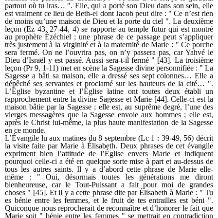
partout où tu iras… ". Elle, qui a porté son Dieu dans son sein, elle
est vraiment ce lieu de Beth-el dont Jacob peut dire : " Ce n’est rien
de moins qu’une maison de Dieu et la porte du ciel ". La deuxième
leçon (Ez 43, 27-44, 4) se rapporte au temple futur qui est montré
au prophète Ézéchiel ; une phrase de ce passage peut s’appliquer
très justement à la virginité et à la maternité de Marie : " Ce porche
sera fermé. On ne l’ouvrira pas, on n’y passera pas, car Yahvé le
Dieu d’Israël y est passé. Aussi sera-t-il fermé " [43]. La troisième
leçon (Pr 9, 1-11) met en scène la Sagesse divine personnifiée : " La
Sagesse a bâti sa maison, elle a dressé ses sept colonnes… Elle a
dépêché ses servantes et proclamé sur les hauteurs de la cité… ".
L’Église byzantine et l’Église latine ont toutes deux établi un
rapprochement entre la divine Sagesse et Marie [44]. Celle-ci est la
maison bâtie par la Sagesse ; elle est, au suprême degré, l’une des
vierges messagères que la Sagesse envoie aux hommes ; elle est,
après le Christ lui-même, la plus haute manifestation de la Sagesse
en ce monde.
L’Évangile lu aux matines du 8 septembre (Lc 1 : 39-49, 56) décrit
la visite faite par Marie à Élisabeth. Deux phrases de cet évangile
expriment bien l’attitude de l’Église envers Marie et indiquent
pourquoi celle-ci a été en quelque sorte mise à part et au-dessus de
tous les autres saints. Il y a d’abord cette phrase de Marie elle-
même : " Oui, désormais toutes les générations me diront
bienheureuse, car le Tout-Puissant a fait pour moi de grandes
choses " [45]. Et il y a cette phrase dite par Élisabeth à Marie : " Tu
es bénie entre les femmes, et le fruit de tes entrailles est béni ".
Quiconque nous reprocherait de reconnaître et d’honorer le fait que
Marie soit " bénie entre les femmes " se mettrait en contradiction