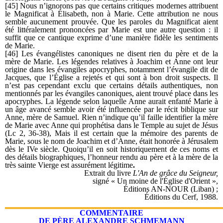
[45] Nous n’ignorons pas que certains critiques modernes attribuent
le Magnificat à Élisabeth, non à Marie. Cette attribution ne nous
semble aucunement prouvée. Que les paroles du Magnificat aient
été littéralement prononcées par Marie est une autre question : il
suffit que ce cantique exprime d’une manière fidèle les sentiments
de Marie.
[46] Les évangélistes canoniques ne disent rien du père et de la
mère de Marie. Les légendes relatives à Joachim et Anne ont leur
origine dans les évangiles apocryphes, notamment l’évangile dit de
Jacques, que l’Église a rejetés et qui sont à bon droit suspects. Il
n’est pas cependant exclu que certains détails authentiques, non
mentionnés par les évangiles canoniques, aient trouvé place dans les
apocryphes. La légende selon laquelle Anne aurait enfanté Marie à
un âge avancé semble avoir été influencée par le récit biblique sur
Anne, mère de Samuel. Rien n’indique qu’il faille identifier la mère
de Marie avec Anne qui prophétisa dans le Temple au sujet de Jésus
(Lc 2, 36-38), Mais il est certain que la mémoire des parents de
Marie, sous le nom de Joachim et d’Anne, était honorée à Jérusalem
dès le IVe siècle. Quoiqu’il en soit historiquement de ces noms et
des détails biographiques, l’honneur rendu au père et à la mère de la
très sainte Vierge est assurément légitime
.
Extrait du livre
L'An de grâce du Seigneur
,
signé « Un moine de l'Église d'Orient »,
Éditions AN-NOUR (Liban) ;
Éditions du Cerf, 1988.
COMMENTAIRE
DE PÈRE ALEXANDRE SCHMEMANN