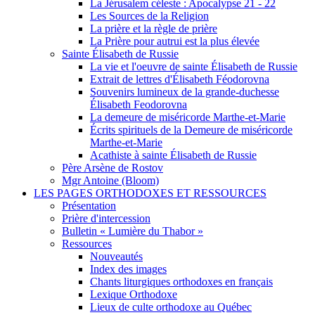
La Jérusalem céleste : Apocalypse 21 - 22
Les Sources de la Religion
La prière et la règle de prière
La Prière pour autrui est la plus élevée
Sainte Élisabeth de Russie
La vie et l'oeuvre de sainte Élisabeth de Russie
Extrait de lettres d'Élisabeth Féodorovna
Souvenirs lumineux de la grande-duchesse
Élisabeth Feodorovna
La demeure de miséricorde Marthe-et-Marie
Écrits spirituels de la Demeure de miséricorde
Marthe-et-Marie
Acathiste à sainte Élisabeth de Russie
Père Arsène de Rostov
Mgr Antoine (Bloom)
LES PAGES ORTHODOXES ET RESSOURCES
Présentation
Prière d'intercession
Bulletin « Lumière du Thabor »
Ressources
Nouveautés
Index des images
Chants liturgiques orthodoxes en français
Lexique Orthodoxe
Lieux de culte orthodoxe au Québec