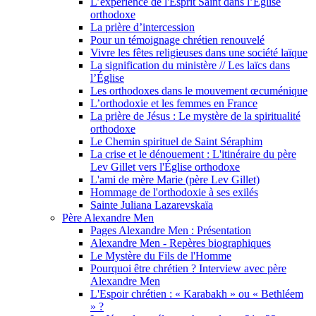
L’expérience de l'Esprit Saint dans l’Église
orthodoxe
La prière d’intercession
Pour un témoignage chrétien renouvelé
Vivre les fêtes religieuses dans une société laïque
La signification du ministère // Les laïcs dans
l’Église
Les orthodoxes dans le mouvement œcuménique
L’orthodoxie et les femmes en France
La prière de Jésus : Le mystère de la spiritualité
orthodoxe
Le Chemin spirituel de Saint Séraphim
La crise et le dénouement : L'itinéraire du père
Lev Gillet vers l'Église orthodoxe
L'ami de mère Marie (père Lev Gillet)
Hommage de l'orthodoxie à ses exilés
Sainte Juliana Lazarevskaïa
Père Alexandre Men
Pages Alexandre Men : Présentation
Alexandre Men - Repères biographiques
Le Mystère du Fils de l'Homme
Pourquoi être chrétien ? Interview avec père
Alexandre Men
L'Espoir chrétien : « Karabakh » ou « Bethléem
» ?