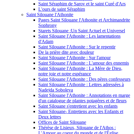
Saint Séraphim de Sarov et le saint Curé d'Ars
L'ours de saint Séraphim
Saint Silouane l'Athonite
Pages Saint Silouane l'Athonite et Archimandrite
Sophrony
Starets Silouane :Un Saint Actuel et Universel
Saint Silouane l'Athonite : Les lamentations
d'Adam
Saint Silouane l'Athonite : Sur le repentir
De la prière dite avec douleur
Saint Silouane l'Athonite : Sur l'amour
Saint Silouane l'Athonite : L'amour des ennemis
Saint Silouane l'Athonite : La Mère de Dieu,
notre joie et notre espérance
Saint Silouane l'Athonite : Des pères confesseurs
Saint Silouane l'Athonite : Lettres adressées à
Nadejda Soboleva
Saint Silouane l'Athonite : Annotations en marge
d'un catalogue de plantes potagères et de fleurs
Saint Silouane s'entretient avec les enfants
Saint Silouane- Entretiens avec les Enfants et
Deux lettres
Offices de Saint Silouane
Thérèse de Lisieux, Silouane de l'Athos :
L'Amour au coeur du monde et de l'Église