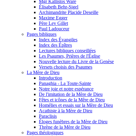
Mgr Kallistos Ware
Élisabeth Behr-Sigel
Archimandrite Placide Deseille
Maxime Egger
Père Lev Gillet
Paul Ladouceur
Pages bibliques
Index des Évangiles
Index des Épîtres
Lectures bibliques conseillées
Les Psaumes, Prières de l'Église
Nouvelle lecture du Livre de la Genèse
Versets choisis des Psaumes
La Mère de Dieu
Introduction
Panaghia - La Toute-Sainte
Notre joie et notre espérance
De l'imitation de la Mère de Dieu
Fêtes et icônes de la Mêre de Dieu
Homélies et essais sur la Mère de Dieu
Acathiste à la Mère de Dieu
Paraclisis
Éloges funèbres de la Mère de Dieu
Thrène de la Mère de Dieu
Pages théologiques