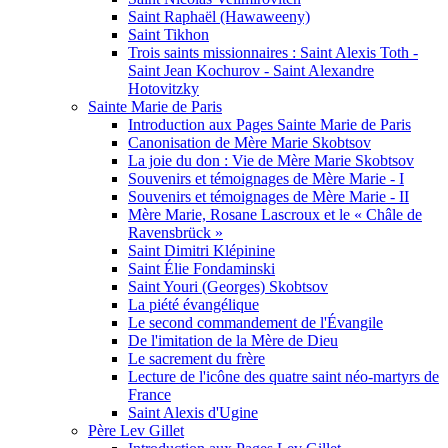
Saint Raphaël (Hawaweeny)
Saint Tikhon
Trois saints missionnaires : Saint Alexis Toth -
Saint Jean Kochurov - Saint Alexandre
Hotovitzky
Sainte Marie de Paris
Introduction aux Pages Sainte Marie de Paris
Canonisation de Mère Marie Skobtsov
La joie du don : Vie de Mère Marie Skobtsov
Souvenirs et témoignages de Mère Marie - I
Souvenirs et témoignages de Mère Marie - II
Mère Marie, Rosane Lascroux et le « Châle de
Ravensbrück »
Saint Dimitri Klépinine
Saint Élie Fondaminski
Saint Youri (Georges) Skobtsov
La piété évangélique
Le second commandement de l'Évangile
De l'imitation de la Mère de Dieu
Le sacrement du frère
Lecture de l'icône des quatre saint néo-martyrs de
France
Saint Alexis d'Ugine
Père Lev Gillet