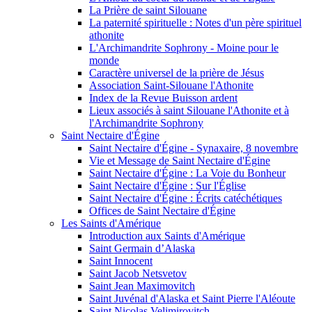
La Prière de saint Silouane
La paternité spirituelle : Notes d'un père spirituel
athonite
L'Archimandrite Sophrony - Moine pour le
monde
Caractère universel de la prière de Jésus
Association Saint-Silouane l'Athonite
Index de la Revue Buisson ardent
Lieux associés à saint Silouane l'Athonite et à
l'Archimandrite Sophrony
Saint Nectaire d'Égine
Saint Nectaire d'Égine - Synaxaire, 8 novembre
Vie et Message de Saint Nectaire d'Égine
Saint Nectaire d'Égine : La Voie du Bonheur
Saint Nectaire d'Égine : Sur l'Église
Saint Nectaire d'Égine : Écrits catéchétiques
Offices de Saint Nectaire d'Égine
Les Saints d'Amérique
Introduction aux Saints d'Amérique
Saint Germain d’Alaska
Saint Innocent
Saint Jacob Netsvetov
Saint Jean Maximovitch
Saint Juvénal d'Alaska et Saint Pierre l'Aléoute
Saint Nicolas Velimirovitch