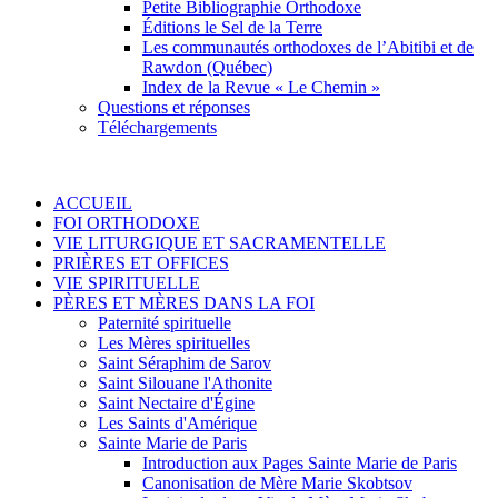
Petite Bibliographie Orthodoxe
Éditions le Sel de la Terre
Les communautés orthodoxes de l’Abitibi et de
Rawdon (Québec)
Index de la Revue « Le Chemin »
Questions et réponses
Téléchargements
ACCUEIL
FOI ORTHODOXE
VIE LITURGIQUE ET SACRAMENTELLE
PRIÈRES ET OFFICES
VIE SPIRITUELLE
PÈRES ET MÈRES DANS LA FOI
Paternité spirituelle
Les Mères spirituelles
Saint Séraphim de Sarov
Saint Silouane l'Athonite
Saint Nectaire d'Égine
Les Saints d'Amérique
Sainte Marie de Paris
Introduction aux Pages Sainte Marie de Paris
Canonisation de Mère Marie Skobtsov