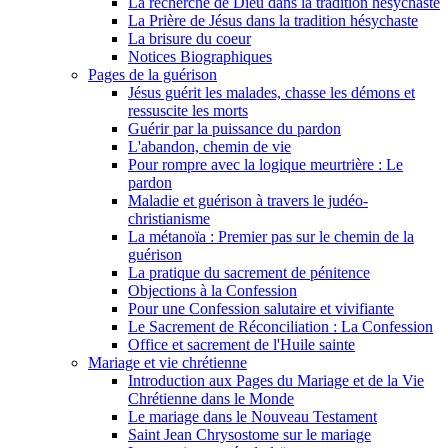
La recherche de Dieu dans la tradition hésychaste
La Prière de Jésus dans la tradition hésychaste
La brisure du coeur
Notices Biographiques
Pages de la guérison
Jésus guérit les malades, chasse les démons et
ressuscite les morts
Guérir par la puissance du pardon
L'abandon, chemin de vie
Pour rompre avec la logique meurtrière : Le
pardon
Maladie et guérison à travers le judéo-
christianisme
La métanoïa : Premier pas sur le chemin de la
guérison
La pratique du sacrement de pénitence
Objections à la Confession
Pour une Confession salutaire et vivifiante
Le Sacrement de Réconciliation : La Confession
Office et sacrement de l'Huile sainte
Mariage et vie chrétienne
Introduction aux Pages du Mariage et de la Vie
Chrétienne dans le Monde
Le mariage dans le Nouveau Testament
Saint Jean Chrysostome sur le mariage