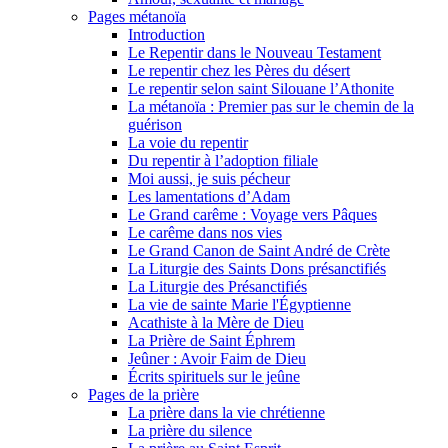
Pages métanoïa
Introduction
Le Repentir dans le Nouveau Testament
Le repentir chez les Pères du désert
Le repentir selon saint Silouane l’Athonite
La métanoïa : Premier pas sur le chemin de la
guérison
La voie du repentir
Du repentir à l’adoption filiale
Moi aussi, je suis pécheur
Les lamentations d’Adam
Le Grand carême : Voyage vers Pâques
Le carême dans nos vies
Le Grand Canon de Saint André de Crète
La Liturgie des Saints Dons présanctifiés
La Liturgie des Présanctifiés
La vie de sainte Marie l'Égyptienne
Acathiste à la Mère de Dieu
La Prière de Saint Éphrem
Jeûner : Avoir Faim de Dieu
Écrits spirituels sur le jeûne
Pages de la prière
La prière dans la vie chrétienne
La prière du silence