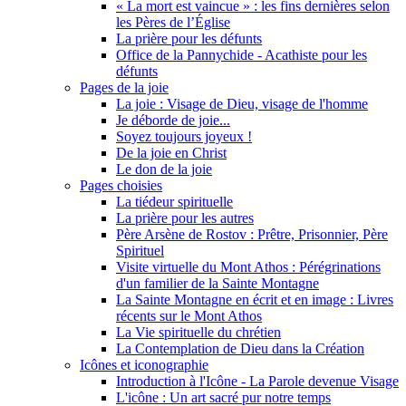
« La mort est vaincue » : les fins dernières selon
les Pères de l’Église
La prière pour les défunts
Office de la Pannychide - Acathiste pour les
défunts
Pages de la joie
La joie : Visage de Dieu, visage de l'homme
Je déborde de joie...
Soyez toujours joyeux !
De la joie en Christ
Le don de la joie
Pages choisies
La tiédeur spirituelle
La prière pour les autres
Père Arsène de Rostov : Prêtre, Prisonnier, Père
Spirituel
Visite virtuelle du Mont Athos : Pérégrinations
d'un familier de la Sainte Montagne
La Sainte Montagne en écrit et en image : Livres
récents sur le Mont Athos
La Vie spirituelle du chrétien
La Contemplation de Dieu dans la Création
Icônes et iconographie
Introduction à l'Icône - La Parole devenue Visage
L'icône : Un art sacré pur notre temps