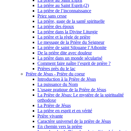
La prière au Saint Esprit
La prière au Saint Esprit-(2)
La prière de l’inconnaissance
Priez sans cesse
La prière, gage de la santé spirituelle
La prière des époux
La prière dans la Divine Liturgie
La prière et la règle de prière
Le message de la Prière du Seigneur
La prière de saint Silouane l’Athonite
De la prière dite avec douleur
La prière dans un monde sécularisé
Comment faire naître l’esprit de prière ?
Prières près du le lac
Prière de Jésus - Prière du coeur
Introduction à la Prière de Jésus
La puissance du Nom
L'usage pratique de la Prière de Jésus
La Prière de Jésus: Le mystère de la spiritualité
orthodoxe
La Prière de Jésus
La prière en esprit et en vérité
Prière vivante
Caractère universel de la prière de Jésus
En chemin vers la prière