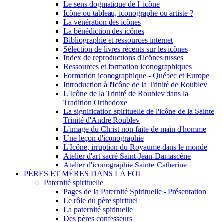
Le sens dogmatique de l' icône
Icône ou tableau, iconographe ou artiste ?
La vénération des icônes
La bénédiction des icônes
Bibliographie et ressources internet
Sélection de livres récents sur les icônes
Index de reproductions d'icônes russes
Ressources et formation iconographiques
Formation iconographique - Québec et Europe
Introduction à l'Icône de la Trinité de Roublev
L'Icône de la Trinité de Roublev dans la
Tradition Orthodoxe
La signification spirituelle de l'icône de la Sainte
Trinité d'André Roublev
L'image du Christ non faite de main d'homme
Une leçon d'iconographie
L'Icône, irruption du Royaume dans le monde
Atelier d'art sacré Saint-Jean-Damascène
Atelier d'iconographie Sainte-Catherine
PÈRES ET MÈRES DANS LA FOI
Paternité spirituelle
Pages de la Paternité Spirituelle - Présentation
Le rôle du père spirituel
La paternité spirituelle
Des pères confesseurs