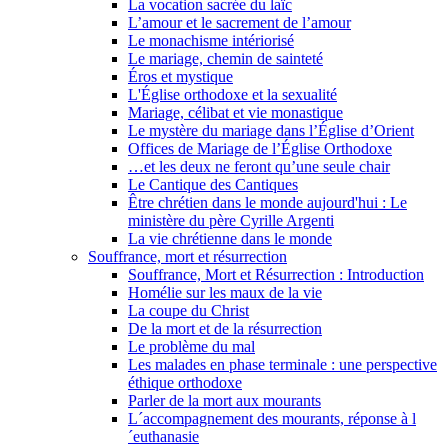
La vocation sacrée du laïc
L’amour et le sacrement de l’amour
Le monachisme intériorisé
Le mariage, chemin de sainteté
Éros et mystique
L'Église orthodoxe et la sexualité
Mariage, célibat et vie monastique
Le mystère du mariage dans l’Église d’Orient
Offices de Mariage de l’Église Orthodoxe
…et les deux ne feront qu’une seule chair
Le Cantique des Cantiques
Être chrétien dans le monde aujourd'hui : Le
ministère du père Cyrille Argenti
La vie chrétienne dans le monde
Souffrance, mort et résurrection
Souffrance, Mort et Résurrection : Introduction
Homélie sur les maux de la vie
La coupe du Christ
De la mort et de la résurrection
Le problème du mal
Les malades en phase terminale : une perspective
éthique orthodoxe
Parler de la mort aux mourants
L´accompagnement des mourants, réponse à l
´euthanasie