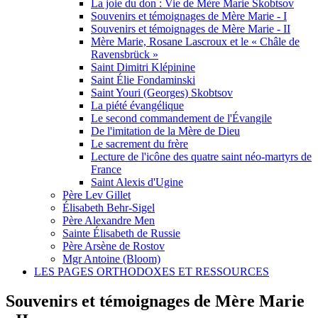
La joie du don : Vie de Mère Marie Skobtsov
Souvenirs et témoignages de Mère Marie - I
Souvenirs et témoignages de Mère Marie - II
Mère Marie, Rosane Lascroux et le « Châle de
Ravensbrück »
Saint Dimitri Klépinine
Saint Élie Fondaminski
Saint Youri (Georges) Skobtsov
La piété évangélique
Le second commandement de l'Évangile
De l'imitation de la Mère de Dieu
Le sacrement du frère
Lecture de l'icône des quatre saint néo-martyrs de
France
Saint Alexis d'Ugine
Père Lev Gillet
Élisabeth Behr-Sigel
Père Alexandre Men
Sainte Élisabeth de Russie
Père Arsène de Rostov
Mgr Antoine (Bloom)
LES PAGES ORTHODOXES ET RESSOURCES
Souvenirs et témoignages de Mère Marie