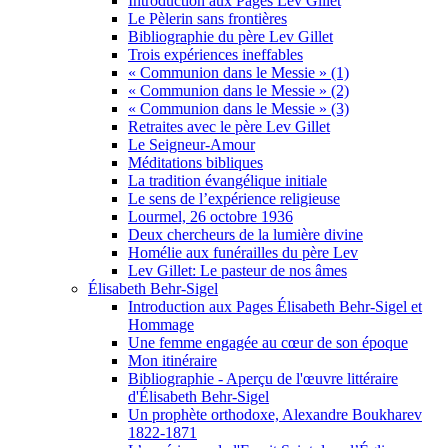
Introduction aux Pages Lev Gillet
Le Pèlerin sans frontières
Bibliographie du père Lev Gillet
Trois expériences ineffables
« Communion dans le Messie » (1)
« Communion dans le Messie » (2)
« Communion dans le Messie » (3)
Retraites avec le père Lev Gillet
Le Seigneur-Amour
Méditations bibliques
La tradition évangélique initiale
Le sens de l’expérience religieuse
Lourmel, 26 octobre 1936
Deux chercheurs de la lumière divine
Homélie aux funérailles du père Lev
Lev Gillet: Le pasteur de nos âmes
Élisabeth Behr-Sigel
Introduction aux Pages Élisabeth Behr-Sigel et
Hommage
Une femme engagée au cœur de son époque
Mon itinéraire
Bibliographie - Aperçu de l'œuvre littéraire
d'Élisabeth Behr-Sigel
Un prophète orthodoxe, Alexandre Boukharev
1822-1871