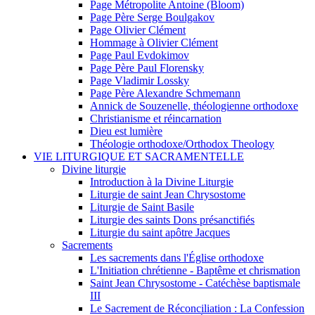
Page Métropolite Antoine (Bloom)
Page Père Serge Boulgakov
Page Olivier Clément
Hommage à Olivier Clément
Page Paul Evdokimov
Page Père Paul Florensky
Page Vladimir Lossky
Page Père Alexandre Schmemann
Annick de Souzenelle, théologienne orthodoxe
Christianisme et réincarnation
Dieu est lumière
Théologie orthodoxe/Orthodox Theology
VIE LITURGIQUE ET SACRAMENTELLE
Divine liturgie
Introduction à la Divine Liturgie
Liturgie de saint Jean Chrysostome
Liturgie de Saint Basile
Liturgie des saints Dons présanctifiés
Liturgie du saint apôtre Jacques
Sacrements
Les sacrements dans l'Église orthodoxe
L'Initiation chrétienne - Baptême et chrismation
Saint Jean Chrysostome - Catéchèse baptismale
III
Le Sacrement de Réconciliation : La Confession