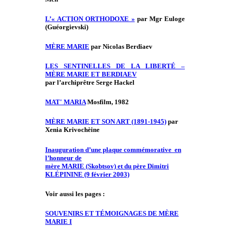
L’« ACTION ORTHODOXE »
par Mgr Euloge
(Guéorgievski)
MÈRE MARIE
par Nicolas Berdiaev
LES SENTINELLES DE LA LIBERTÉ –
MÈRE MARIE ET BERDIAEV
par l’archiprêtre Serge Hackel
MAT' MARIA
Mosfilm, 1982
MÈRE MARIE ET SON ART (1891-1945)
par
Xenia Krivochèine
Inauguration d’une plaque commémorative en
l’honneur de
mère MARIE (Skobtsov) et du père Dimitri
KLÉPININE (9 février 2003)
Voir aussi les pages :
SOUVENIRS ET TÉMOIGNAGES DE MÈRE
MARIE I