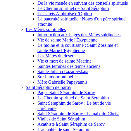
De la vie menée en suivant des conseils spirituels
Le Chemin spirituel de Saint Séraphim
Le starets Ambroise d’Optino
La paternité spirituelle : Notes d'un père spirituel
athonite
Les Mères spirituelles
Introduction aux Pages des Mères spirituelles
Vie de sainte Marie l'Égyptienne
Le moine et la courtisane : Saint Zossime et
sainte Marie l’Égyptienne
Les Mères du désert
Vie et mort de sainte Macrine
Saintes femmes des temps anciens
Sainte Juliana Lazarevskaïa
Sur l’amour mutuel
Mère Gabrielle Papayannis
Saint Séraphim de Sarov
Pages Saint Séraphim de Sarov
Le Chemin spirituel de Saint Séraphim
Saint Séraphim de Sarov : Le but de vie
chrétienne
Saint Séraphim de Sarov : La paix du Christ
Vigiles de Saint Séraphim
Acathiste à Saint Séraphim de Sarov
L'actualité de saint Séraphim