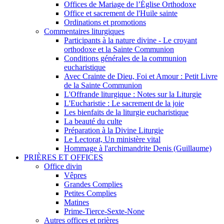
Offices de Mariage de l’Église Orthodoxe
Office et sacrement de l'Huile sainte
Ordinations et promotions
Commentaires liturgiques
Participants à la nature divine - Le croyant
orthodoxe et la Sainte Communion
Conditions générales de la communion
eucharistique
Avec Crainte de Dieu, Foi et Amour : Petit Livre
de la Sainte Communion
L'Offrande liturgique : Notes sur la Liturgie
L'Eucharistie : Le sacrement de la joie
Les bienfaits de la liturgie eucharistique
La beauté du culte
Préparation à la Divine Liturgie
Le Lectorat, Un ministère vital
Hommage à l'archimandrite Denis (Guillaume)
PRIÈRES ET OFFICES
Office divin
Vêpres
Grandes Complies
Petites Complies
Matines
Prime-Tierce-Sexte-None
Autres offices et prières