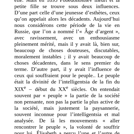
elle. Mais en 1895 Pobédonostsev meurt et la
petite fille se trouve sous deux influences.
D’une part celle d’une jeunesse d’esthètes, ceux
qu’on appelait alors les décadents. Aujourd’hui
nous considérons cette période de la vie en
Russie, que l’on a nommé l’« Âge d’argent »,
avec ravissement, avec un enthousiasme
pleinement mérité, mais il y avait là, bien sur,
beaucoup de choses douteuses, discutables,
moralement instables ; il y avait beaucoup de
choses décadentes, dans le sens premier du
terme. D’autre part, il y avait l’influence de
ceux qui souffraient pour le peuple.. Le peuple
était la divinité de l’intelligentsia de la fin du
e
e
XIX
– début du XX
siècles. On entendait
souvent par « peuple » la partie de la société
non pensante, non pas la partie la plus active de
la société, mais justement la paysannerie,
souvent inconnue pour l’intelligentsia et mal
analysée. De là les mouvements « aller
rencontrer le peuple », la volonté de souffrir
pour lui. Élisabeth a perçu l’une et l’autre de