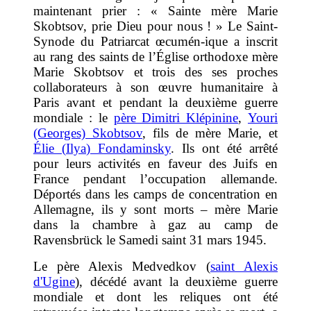
maintenant prier : « Sainte mère Marie
Skobtsov, prie Dieu pour nous ! » Le Saint-
Synode du Patriarcat œcumén
-
ique a inscrit
au rang des saints de l’Église orthodoxe mère
Marie Skobtsov et trois des ses proches
collaborateurs à son œuvre humanitaire à
Paris avant et pendant la deuxième guerre
mondiale : le
père Dimitri Klépinine
,
Yo
uri
(Georges) Skobtsov
, fils de mère Marie, et
Élie (
Ilya
)
Fondaminsky
. Ils ont été arrêté
pour leurs activités en faveur des Juifs en
France pendant l’occupation allemande.
Déportés dans les camps de concentration en
Allemagne, ils y sont morts – mère Marie
dans la chambre à gaz au camp de
Ravensbrück le Samedi saint 31 mars 1945.
Le père Alexis Medvedkov
(
saint Alexis
d'Ugine
)
, décédé avant la deuxième guerre
mondiale et dont les reliques ont été