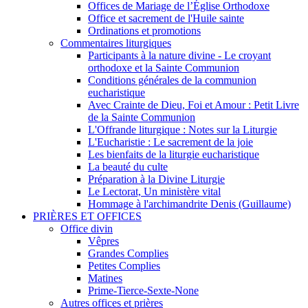
Offices de Mariage de l’Église Orthodoxe
Office et sacrement de l'Huile sainte
Ordinations et promotions
Commentaires liturgiques
Participants à la nature divine - Le croyant
orthodoxe et la Sainte Communion
Conditions générales de la communion
eucharistique
Avec Crainte de Dieu, Foi et Amour : Petit Livre
de la Sainte Communion
L'Offrande liturgique : Notes sur la Liturgie
L'Eucharistie : Le sacrement de la joie
Les bienfaits de la liturgie eucharistique
La beauté du culte
Préparation à la Divine Liturgie
Le Lectorat, Un ministère vital
Hommage à l'archimandrite Denis (Guillaume)
PRIÈRES ET OFFICES
Office divin
Vêpres
Grandes Complies
Petites Complies
Matines
Prime-Tierce-Sexte-None
Autres offices et prières