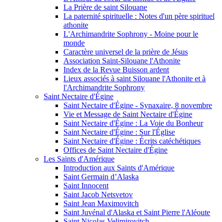
La Prière de saint Silouane
La paternité spirituelle : Notes d'un père spirituel
athonite
L'Archimandrite Sophrony - Moine pour le
monde
Caractère universel de la prière de Jésus
Association Saint-Silouane l'Athonite
Index de la Revue Buisson ardent
Lieux associés à saint Silouane l'Athonite et à
l'Archimandrite Sophrony
Saint Nectaire d'Égine
Saint Nectaire d'Égine - Synaxaire, 8 novembre
Vie et Message de Saint Nectaire d'Égine
Saint Nectaire d'Égine : La Voie du Bonheur
Saint Nectaire d'Égine : Sur l'Église
Saint Nectaire d'Égine : Écrits catéchétiques
Offices de Saint Nectaire d'Égine
Les Saints d'Amérique
Introduction aux Saints d'Amérique
Saint Germain d’Alaska
Saint Innocent
Saint Jacob Netsvetov
Saint Jean Maximovitch
Saint Juvénal d'Alaska et Saint Pierre l'Aléoute
Saint Nicolas Velimirovitch