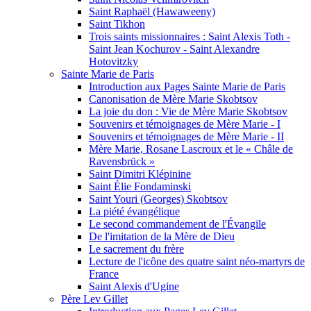
Saint Raphaël (Hawaweeny)
Saint Tikhon
Trois saints missionnaires : Saint Alexis Toth -
Saint Jean Kochurov - Saint Alexandre
Hotovitzky
Sainte Marie de Paris
Introduction aux Pages Sainte Marie de Paris
Canonisation de Mère Marie Skobtsov
La joie du don : Vie de Mère Marie Skobtsov
Souvenirs et témoignages de Mère Marie - I
Souvenirs et témoignages de Mère Marie - II
Mère Marie, Rosane Lascroux et le « Châle de
Ravensbrück »
Saint Dimitri Klépinine
Saint Élie Fondaminski
Saint Youri (Georges) Skobtsov
La piété évangélique
Le second commandement de l'Évangile
De l'imitation de la Mère de Dieu
Le sacrement du frère
Lecture de l'icône des quatre saint néo-martyrs de
France
Saint Alexis d'Ugine
Père Lev Gillet