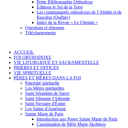
Petite Bibliographie Orthodoxe
Éditions le Sel de la Terre
Les communautés orthodoxes de l’Abitibi et de
Rawdon (Québec)
Index de la Revue « Le Chemin »
Questions et réponses
Téléchargements
ACCUEIL
FOI ORTHODOXE
VIE LITURGIQUE ET SACRAMENTELLE
PRIÈRES ET OFFICES
VIE SPIRITUELLE
PÈRES ET MÈRES DANS LA FOI
Paternité spirituelle
Les Mères spirituelles
Saint Séraphim de Sarov
Saint Silouane l'Athonite
Saint Nectaire d'Égine
Les Saints d'Amérique
Sainte Marie de Paris
Introduction aux Pages Sainte Marie de Paris
Canonisation de Mère Marie Skobtsov