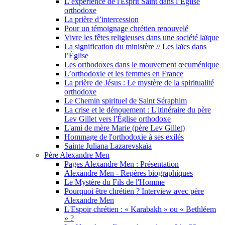
L’expérience de l'Esprit Saint dans l’Église
orthodoxe
La prière d’intercession
Pour un témoignage chrétien renouvelé
Vivre les fêtes religieuses dans une société laïque
La signification du ministère // Les laïcs dans
l’Église
Les orthodoxes dans le mouvement œcuménique
L’orthodoxie et les femmes en France
La prière de Jésus : Le mystère de la spiritualité
orthodoxe
Le Chemin spirituel de Saint Séraphim
La crise et le dénouement : L'itinéraire du père
Lev Gillet vers l'Église orthodoxe
L'ami de mère Marie (père Lev Gillet)
Hommage de l'orthodoxie à ses exilés
Sainte Juliana Lazarevskaïa
Père Alexandre Men
Pages Alexandre Men : Présentation
Alexandre Men - Repères biographiques
Le Mystère du Fils de l'Homme
Pourquoi être chrétien ? Interview avec père
Alexandre Men
L'Espoir chrétien : « Karabakh » ou « Bethléem
» ?