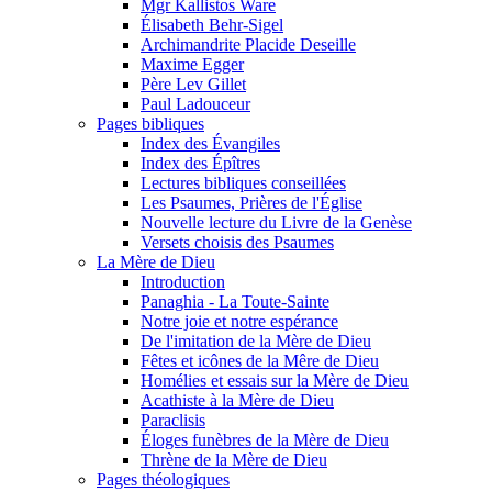
Mgr Kallistos Ware
Élisabeth Behr-Sigel
Archimandrite Placide Deseille
Maxime Egger
Père Lev Gillet
Paul Ladouceur
Pages bibliques
Index des Évangiles
Index des Épîtres
Lectures bibliques conseillées
Les Psaumes, Prières de l'Église
Nouvelle lecture du Livre de la Genèse
Versets choisis des Psaumes
La Mère de Dieu
Introduction
Panaghia - La Toute-Sainte
Notre joie et notre espérance
De l'imitation de la Mère de Dieu
Fêtes et icônes de la Mêre de Dieu
Homélies et essais sur la Mère de Dieu
Acathiste à la Mère de Dieu
Paraclisis
Éloges funèbres de la Mère de Dieu
Thrène de la Mère de Dieu
Pages théologiques