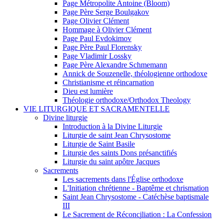
Page Métropolite Antoine (Bloom)
Page Père Serge Boulgakov
Page Olivier Clément
Hommage à Olivier Clément
Page Paul Evdokimov
Page Père Paul Florensky
Page Vladimir Lossky
Page Père Alexandre Schmemann
Annick de Souzenelle, théologienne orthodoxe
Christianisme et réincarnation
Dieu est lumière
Théologie orthodoxe/Orthodox Theology
VIE LITURGIQUE ET SACRAMENTELLE
Divine liturgie
Introduction à la Divine Liturgie
Liturgie de saint Jean Chrysostome
Liturgie de Saint Basile
Liturgie des saints Dons présanctifiés
Liturgie du saint apôtre Jacques
Sacrements
Les sacrements dans l'Église orthodoxe
L'Initiation chrétienne - Baptême et chrismation
Saint Jean Chrysostome - Catéchèse baptismale
III
Le Sacrement de Réconciliation : La Confession