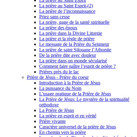
La prière au Saint Esprit
La prière au Saint Esprit-(2)
La prière de l’inconnaissance
Priez sans cesse
La prière, gage de la santé spirituelle
La prière des époux
La prière dans la Divine Liturgie
La prière et la règle de prière
Le message de la Prière du Seigneur
La prière de saint Silouane l’Athonite
De la prière dite avec douleur
La prière dans un monde sécularisé
Comment faire naître l’esprit de prière ?
Prières près du le lac
Prière de Jésus - Prière du coeur
Introduction à la Prière de Jésus
La puissance du Nom
L'usage pratique de la Prière de Jésus
La Prière de Jésus: Le mystère de la spiritualité
orthodoxe
La Prière de Jésus
La prière en esprit et en vérité
Prière vivante
Caractère universel de la prière de Jésus
En chemin vers la prière