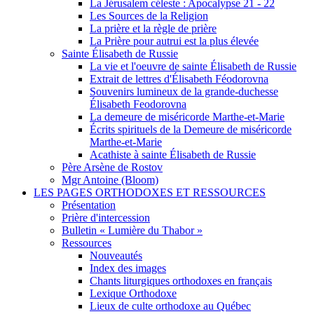
La Jérusalem céleste : Apocalypse 21 - 22
Les Sources de la Religion
La prière et la règle de prière
La Prière pour autrui est la plus élevée
Sainte Élisabeth de Russie
La vie et l'oeuvre de sainte Élisabeth de Russie
Extrait de lettres d'Élisabeth Féodorovna
Souvenirs lumineux de la grande-duchesse
Élisabeth Feodorovna
La demeure de miséricorde Marthe-et-Marie
Écrits spirituels de la Demeure de miséricorde
Marthe-et-Marie
Acathiste à sainte Élisabeth de Russie
Père Arsène de Rostov
Mgr Antoine (Bloom)
LES PAGES ORTHODOXES ET RESSOURCES
Présentation
Prière d'intercession
Bulletin « Lumière du Thabor »
Ressources
Nouveautés
Index des images
Chants liturgiques orthodoxes en français
Lexique Orthodoxe
Lieux de culte orthodoxe au Québec