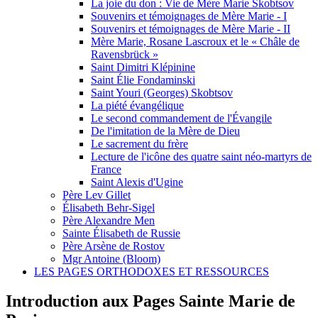
La joie du don : Vie de Mère Marie Skobtsov
Souvenirs et témoignages de Mère Marie - I
Souvenirs et témoignages de Mère Marie - II
Mère Marie, Rosane Lascroux et le « Châle de
Ravensbrück »
Saint Dimitri Klépinine
Saint Élie Fondaminski
Saint Youri (Georges) Skobtsov
La piété évangélique
Le second commandement de l'Évangile
De l'imitation de la Mère de Dieu
Le sacrement du frère
Lecture de l'icône des quatre saint néo-martyrs de
France
Saint Alexis d'Ugine
Père Lev Gillet
Élisabeth Behr-Sigel
Père Alexandre Men
Sainte Élisabeth de Russie
Père Arsène de Rostov
Mgr Antoine (Bloom)
LES PAGES ORTHODOXES ET RESSOURCES
Introduction aux Pages Sainte Marie de