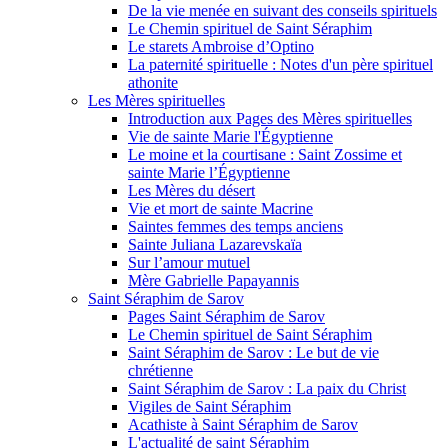
De la vie menée en suivant des conseils spirituels
Le Chemin spirituel de Saint Séraphim
Le starets Ambroise d’Optino
La paternité spirituelle : Notes d'un père spirituel
athonite
Les Mères spirituelles
Introduction aux Pages des Mères spirituelles
Vie de sainte Marie l'Égyptienne
Le moine et la courtisane : Saint Zossime et
sainte Marie l’Égyptienne
Les Mères du désert
Vie et mort de sainte Macrine
Saintes femmes des temps anciens
Sainte Juliana Lazarevskaïa
Sur l’amour mutuel
Mère Gabrielle Papayannis
Saint Séraphim de Sarov
Pages Saint Séraphim de Sarov
Le Chemin spirituel de Saint Séraphim
Saint Séraphim de Sarov : Le but de vie
chrétienne
Saint Séraphim de Sarov : La paix du Christ
Vigiles de Saint Séraphim
Acathiste à Saint Séraphim de Sarov
L'actualité de saint Séraphim