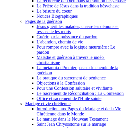
La recherche de Dieu dans la tradition hésychaste
La Prière de Jésus dans la tradition hésychaste
La brisure du coeur
Notices Biographiques
Pages de la guérison
Jésus guérit les malades, chasse les démons et
ressuscite les morts
Guérir par la puissance du pardon
L'abandon, chemin de vie
Pour rompre avec la logique meurtrière : Le
pardon
Maladie et guérison à travers le judéo-
christianisme
La métanoïa : Premier pas sur le chemin de la
guérison
La pratique du sacrement de pénitence
Objections à la Confession
Pour une Confession salutaire et vivifiante
Le Sacrement de Réconciliation : La Confession
Office et sacrement de l'Huile sainte
Mariage et vie chrétienne
Introduction aux Pages du Mariage et de la Vie
Chrétienne dans le Monde
Le mariage dans le Nouveau Testament
Saint Jean Chrysostome sur le mariage