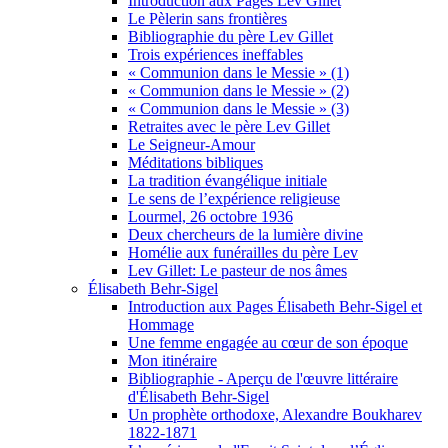
Introduction aux Pages Lev Gillet
Le Pèlerin sans frontières
Bibliographie du père Lev Gillet
Trois expériences ineffables
« Communion dans le Messie » (1)
« Communion dans le Messie » (2)
« Communion dans le Messie » (3)
Retraites avec le père Lev Gillet
Le Seigneur-Amour
Méditations bibliques
La tradition évangélique initiale
Le sens de l’expérience religieuse
Lourmel, 26 octobre 1936
Deux chercheurs de la lumière divine
Homélie aux funérailles du père Lev
Lev Gillet: Le pasteur de nos âmes
Élisabeth Behr-Sigel
Introduction aux Pages Élisabeth Behr-Sigel et
Hommage
Une femme engagée au cœur de son époque
Mon itinéraire
Bibliographie - Aperçu de l'œuvre littéraire
d'Élisabeth Behr-Sigel
Un prophète orthodoxe, Alexandre Boukharev
1822-1871