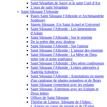
Saint Séraphim de Sarov et le saint Curé d'Ars
L'ours de saint Séraphim
Saint Silouane l'Athonite
Pages Saint Silouane l'Athonite et Archimandrite
Sophrony
Starets Silouane :Un Saint Actuel et Universel
Saint Silouane l'Athonite : Les lamentations
d'Adam
Saint Silouane l'Athonite : Sur le repentir
De la prière dite avec douleur
Saint Silouane l'Athonite : Sur l'amour
Saint Silouane l'Athonite : L'amour des ennemis
Saint Silouane l'Athonite : La Mère de Dieu,
notre joie et notre espérance
Saint Silouane l'Athonite : Des pères confesseurs
Saint Silouane l'Athonite : Lettres adressées à
Nadejda Soboleva
Saint Silouane l'Athonite : Annotations en marge
d'un catalogue de plantes potagères et de fleurs
Saint Silouane s'entretient avec les enfants
Saint Silouane- Entretiens avec les Enfants et
Deux lettres
Offices de Saint Silouane
Thérèse de Lisieux, Silouane de l'Athos :
L'Amour au coeur du monde et de l'Église