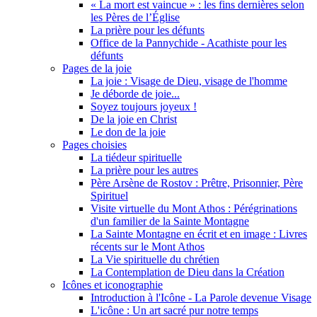
« La mort est vaincue » : les fins dernières selon
les Pères de l’Église
La prière pour les défunts
Office de la Pannychide - Acathiste pour les
défunts
Pages de la joie
La joie : Visage de Dieu, visage de l'homme
Je déborde de joie...
Soyez toujours joyeux !
De la joie en Christ
Le don de la joie
Pages choisies
La tiédeur spirituelle
La prière pour les autres
Père Arsène de Rostov : Prêtre, Prisonnier, Père
Spirituel
Visite virtuelle du Mont Athos : Pérégrinations
d'un familier de la Sainte Montagne
La Sainte Montagne en écrit et en image : Livres
récents sur le Mont Athos
La Vie spirituelle du chrétien
La Contemplation de Dieu dans la Création
Icônes et iconographie
Introduction à l'Icône - La Parole devenue Visage
L'icône : Un art sacré pur notre temps