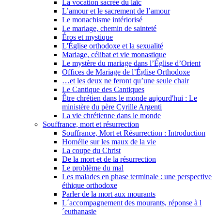
La vocation sacrée du laïc
L’amour et le sacrement de l’amour
Le monachisme intériorisé
Le mariage, chemin de sainteté
Éros et mystique
L'Église orthodoxe et la sexualité
Mariage, célibat et vie monastique
Le mystère du mariage dans l’Église d’Orient
Offices de Mariage de l’Église Orthodoxe
…et les deux ne feront qu’une seule chair
Le Cantique des Cantiques
Être chrétien dans le monde aujourd'hui : Le
ministère du père Cyrille Argenti
La vie chrétienne dans le monde
Souffrance, mort et résurrection
Souffrance, Mort et Résurrection : Introduction
Homélie sur les maux de la vie
La coupe du Christ
De la mort et de la résurrection
Le problème du mal
Les malades en phase terminale : une perspective
éthique orthodoxe
Parler de la mort aux mourants
L´accompagnement des mourants, réponse à l
´euthanasie