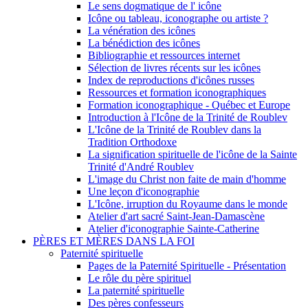
Le sens dogmatique de l' icône
Icône ou tableau, iconographe ou artiste ?
La vénération des icônes
La bénédiction des icônes
Bibliographie et ressources internet
Sélection de livres récents sur les icônes
Index de reproductions d'icônes russes
Ressources et formation iconographiques
Formation iconographique - Québec et Europe
Introduction à l'Icône de la Trinité de Roublev
L'Icône de la Trinité de Roublev dans la
Tradition Orthodoxe
La signification spirituelle de l'icône de la Sainte
Trinité d'André Roublev
L'image du Christ non faite de main d'homme
Une leçon d'iconographie
L'Icône, irruption du Royaume dans le monde
Atelier d'art sacré Saint-Jean-Damascène
Atelier d'iconographie Sainte-Catherine
PÈRES ET MÈRES DANS LA FOI
Paternité spirituelle
Pages de la Paternité Spirituelle - Présentation
Le rôle du père spirituel
La paternité spirituelle
Des pères confesseurs