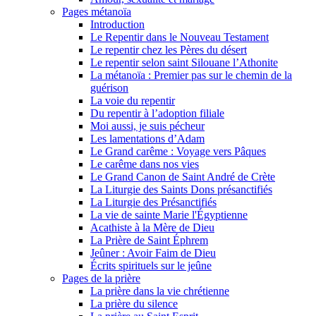
Pages métanoïa
Introduction
Le Repentir dans le Nouveau Testament
Le repentir chez les Pères du désert
Le repentir selon saint Silouane l’Athonite
La métanoïa : Premier pas sur le chemin de la
guérison
La voie du repentir
Du repentir à l’adoption filiale
Moi aussi, je suis pécheur
Les lamentations d’Adam
Le Grand carême : Voyage vers Pâques
Le carême dans nos vies
Le Grand Canon de Saint André de Crète
La Liturgie des Saints Dons présanctifiés
La Liturgie des Présanctifiés
La vie de sainte Marie l'Égyptienne
Acathiste à la Mère de Dieu
La Prière de Saint Éphrem
Jeûner : Avoir Faim de Dieu
Écrits spirituels sur le jeûne
Pages de la prière
La prière dans la vie chrétienne
La prière du silence