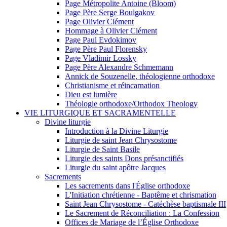
Page Métropolite Antoine (Bloom)
Page Père Serge Boulgakov
Page Olivier Clément
Hommage à Olivier Clément
Page Paul Evdokimov
Page Père Paul Florensky
Page Vladimir Lossky
Page Père Alexandre Schmemann
Annick de Souzenelle, théologienne orthodoxe
Christianisme et réincarnation
Dieu est lumière
Théologie orthodoxe/Orthodox Theology
VIE LITURGIQUE ET SACRAMENTELLE
Divine liturgie
Introduction à la Divine Liturgie
Liturgie de saint Jean Chrysostome
Liturgie de Saint Basile
Liturgie des saints Dons présanctifiés
Liturgie du saint apôtre Jacques
Sacrements
Les sacrements dans l'Église orthodoxe
L'Initiation chrétienne - Baptême et chrismation
Saint Jean Chrysostome - Catéchèse baptismale III
Le Sacrement de Réconciliation : La Confession
Offices de Mariage de l’Église Orthodoxe