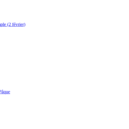
le (2 février)
 Pâque