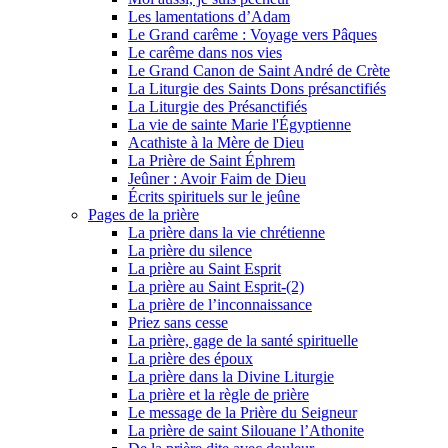
Les lamentations d’Adam
Le Grand carême : Voyage vers Pâques
Le carême dans nos vies
Le Grand Canon de Saint André de Crète
La Liturgie des Saints Dons présanctifiés
La Liturgie des Présanctifiés
La vie de sainte Marie l'Égyptienne
Acathiste à la Mère de Dieu
La Prière de Saint Éphrem
Jeûner : Avoir Faim de Dieu
Écrits spirituels sur le jeûne
Pages de la prière
La prière dans la vie chrétienne
La prière du silence
La prière au Saint Esprit
La prière au Saint Esprit-(2)
La prière de l’inconnaissance
Priez sans cesse
La prière, gage de la santé spirituelle
La prière des époux
La prière dans la Divine Liturgie
La prière et la règle de prière
Le message de la Prière du Seigneur
La prière de saint Silouane l’Athonite