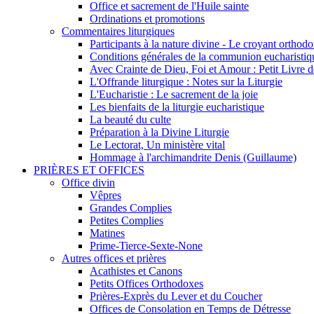
Office et sacrement de l'Huile sainte
Ordinations et promotions
Commentaires liturgiques
Participants à la nature divine - Le croyant ortho
Conditions générales de la communion eucharistiq
Avec Crainte de Dieu, Foi et Amour : Petit Livre
L'Offrande liturgique : Notes sur la Liturgie
L'Eucharistie : Le sacrement de la joie
Les bienfaits de la liturgie eucharistique
La beauté du culte
Préparation à la Divine Liturgie
Le Lectorat, Un ministère vital
Hommage à l'archimandrite Denis (Guillaume)
PRIÈRES ET OFFICES
Office divin
Vêpres
Grandes Complies
Petites Complies
Matines
Prime-Tierce-Sexte-None
Autres offices et prières
Acathistes et Canons
Petits Offices Orthodoxes
Prières-Exprès du Lever et du Coucher
Offices de Consolation en Temps de Détresse