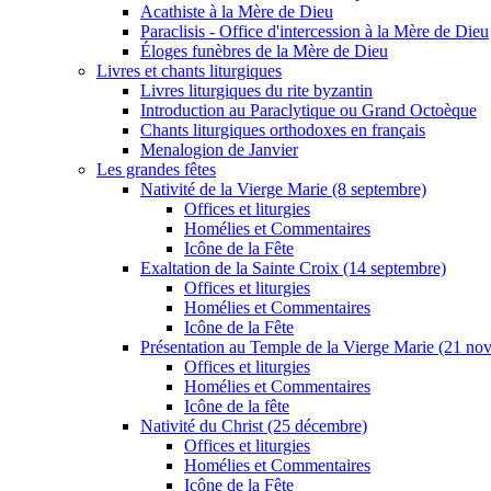
Acathiste à la Mère de Dieu
Paraclisis - Office d'intercession à la Mère de Dieu
Éloges funèbres de la Mère de Dieu
Livres et chants liturgiques
Livres liturgiques du rite byzantin
Introduction au Paraclytique ou Grand Octoèque
Chants liturgiques orthodoxes en français
Menalogion de Janvier
Les grandes fêtes
Nativité de la Vierge Marie (8 septembre)
Offices et liturgies
Homélies et Commentaires
Icône de la Fête
Exaltation de la Sainte Croix (14 septembre)
Offices et liturgies
Homélies et Commentaires
Icône de la Fête
Présentation au Temple de la Vierge Marie (21 no
Offices et liturgies
Homélies et Commentaires
Icône de la fête
Nativité du Christ (25 décembre)
Offices et liturgies
Homélies et Commentaires
Icône de la Fête