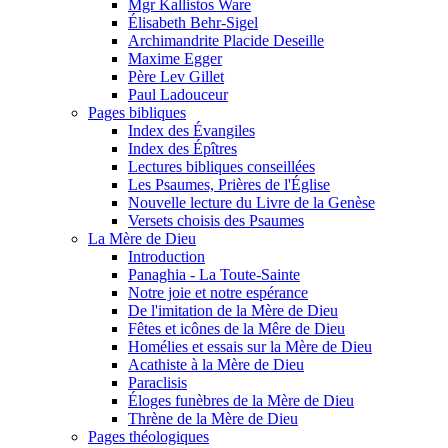
Mgr Kallistos Ware
Élisabeth Behr-Sigel
Archimandrite Placide Deseille
Maxime Egger
Père Lev Gillet
Paul Ladouceur
Pages bibliques
Index des Évangiles
Index des Épîtres
Lectures bibliques conseillées
Les Psaumes, Prières de l'Église
Nouvelle lecture du Livre de la Genèse
Versets choisis des Psaumes
La Mère de Dieu
Introduction
Panaghia - La Toute-Sainte
Notre joie et notre espérance
De l'imitation de la Mère de Dieu
Fêtes et icônes de la Mêre de Dieu
Homélies et essais sur la Mère de Dieu
Acathiste à la Mère de Dieu
Paraclisis
Éloges funèbres de la Mère de Dieu
Thrène de la Mère de Dieu
Pages théologiques