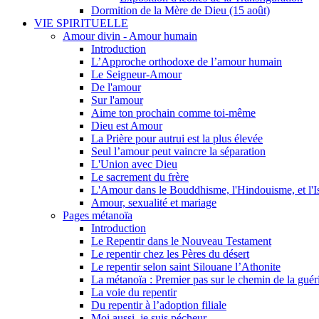
Dormition de la Mère de Dieu (15 août)
VIE SPIRITUELLE
Amour divin - Amour humain
Introduction
L’Approche orthodoxe de l’amour humain
Le Seigneur-Amour
De l'amour
Sur l'amour
Aime ton prochain comme toi-même
Dieu est Amour
La Prière pour autrui est la plus élevée
Seul l’amour peut vaincre la séparation
L'Union avec Dieu
Le sacrement du frère
L'Amour dans le Bouddhisme, l'Hindouisme, et l'I
Amour, sexualité et mariage
Pages métanoïa
Introduction
Le Repentir dans le Nouveau Testament
Le repentir chez les Pères du désert
Le repentir selon saint Silouane l’Athonite
La métanoïa : Premier pas sur le chemin de la guér
La voie du repentir
Du repentir à l’adoption filiale
Moi aussi, je suis pécheur