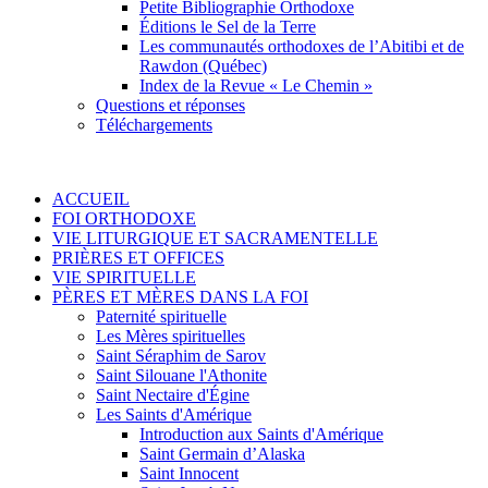
Petite Bibliographie Orthodoxe
Éditions le Sel de la Terre
Les communautés orthodoxes de l’Abitibi et de
Rawdon (Québec)
Index de la Revue « Le Chemin »
Questions et réponses
Téléchargements
ACCUEIL
FOI ORTHODOXE
VIE LITURGIQUE ET SACRAMENTELLE
PRIÈRES ET OFFICES
VIE SPIRITUELLE
PÈRES ET MÈRES DANS LA FOI
Paternité spirituelle
Les Mères spirituelles
Saint Séraphim de Sarov
Saint Silouane l'Athonite
Saint Nectaire d'Égine
Les Saints d'Amérique
Introduction aux Saints d'Amérique
Saint Germain d’Alaska
Saint Innocent