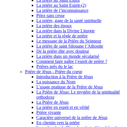
La prière au Saint Esprit
La prière au Saint Esprit-(2)
La prière de l’inconnaissance
Priez sans cesse
La prière, gage de la santé spirituelle
La prière des époux
La prière dans la Divine Liturgie
La prière et la règle de prière
Le message de la Prière du Seigneur
La prière de saint Silouane l’Athonite
De la prière dite avec douleur
La prière dans un monde sécularisé
Comment faire naître l’esprit de prière ?
Prières près du le lac
Prière de Jésus - Prière du coeur
Introduction à la Prière de Jésus
La puissance du Nom
L'usage pratique de la Prière de Jésus
La Prière de Jésus: Le mystère de la spiritualité
orthodoxe
La Prière de Jésus
La prière en esprit et en vérité
Prière vivante
Caractère universel de la prière de Jésus
En chemin vers la prière