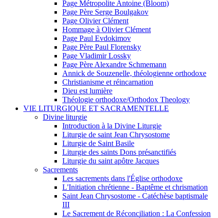
Page Métropolite Antoine (Bloom)
Page Père Serge Boulgakov
Page Olivier Clément
Hommage à Olivier Clément
Page Paul Evdokimov
Page Père Paul Florensky
Page Vladimir Lossky
Page Père Alexandre Schmemann
Annick de Souzenelle, théologienne orthodoxe
Christianisme et réincarnation
Dieu est lumière
Théologie orthodoxe/Orthodox Theology
VIE LITURGIQUE ET SACRAMENTELLE
Divine liturgie
Introduction à la Divine Liturgie
Liturgie de saint Jean Chrysostome
Liturgie de Saint Basile
Liturgie des saints Dons présanctifiés
Liturgie du saint apôtre Jacques
Sacrements
Les sacrements dans l'Église orthodoxe
L'Initiation chrétienne - Baptême et chrismation
Saint Jean Chrysostome - Catéchèse baptismale
III
Le Sacrement de Réconciliation : La Confession