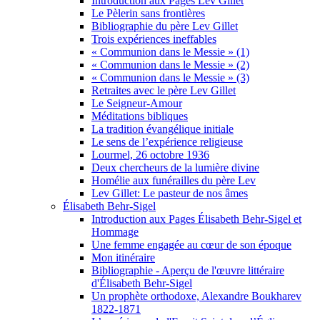
Introduction aux Pages Lev Gillet
Le Pèlerin sans frontières
Bibliographie du père Lev Gillet
Trois expériences ineffables
« Communion dans le Messie » (1)
« Communion dans le Messie » (2)
« Communion dans le Messie » (3)
Retraites avec le père Lev Gillet
Le Seigneur-Amour
Méditations bibliques
La tradition évangélique initiale
Le sens de l’expérience religieuse
Lourmel, 26 octobre 1936
Deux chercheurs de la lumière divine
Homélie aux funérailles du père Lev
Lev Gillet: Le pasteur de nos âmes
Élisabeth Behr-Sigel
Introduction aux Pages Élisabeth Behr-Sigel et
Hommage
Une femme engagée au cœur de son époque
Mon itinéraire
Bibliographie - Aperçu de l'œuvre littéraire
d'Élisabeth Behr-Sigel
Un prophète orthodoxe, Alexandre Boukharev
1822-1871