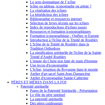
Le sens dogmatique de l' icône
Icône ou tableau, iconographe ou artiste ?
La vénération des icônes
La bénédiction des icônes
Bibliographie et ressources internet
Sélection de livres récents sur les icônes
Index de reproductions d'icônes russes
Ressources et formation iconographiques
Formation iconographique - Québec et Europe
Introduction à l'Icône de la Trinité de Roublev
L'Icône de la Trinité de Roublev dans la
Tradition Orthodoxe
La signification spirituelle de l'icône de la Sainte
Trinité d'André Roublev
L'image du Christ non faite de main d'homme
Une leçon d'iconographie
L'Icône, irruption du Royaume dans le monde
Atelier d'art sacré Saint-Jean-Damascène
Atelier d'iconographie Sainte-Catherine
PÈRES ET MÈRES DANS LA FOI
Paternité spirituelle
Pages de la Paternité Spirituelle - Présentation
Le rôle du père spirituel
La paternité spirituelle
Des pères confesseurs