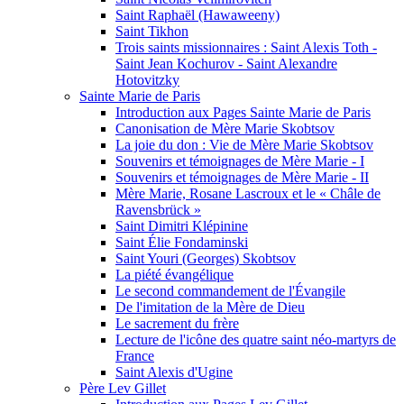
Saint Raphaël (Hawaweeny)
Saint Tikhon
Trois saints missionnaires : Saint Alexis Toth -
Saint Jean Kochurov - Saint Alexandre
Hotovitzky
Sainte Marie de Paris
Introduction aux Pages Sainte Marie de Paris
Canonisation de Mère Marie Skobtsov
La joie du don : Vie de Mère Marie Skobtsov
Souvenirs et témoignages de Mère Marie - I
Souvenirs et témoignages de Mère Marie - II
Mère Marie, Rosane Lascroux et le « Châle de
Ravensbrück »
Saint Dimitri Klépinine
Saint Élie Fondaminski
Saint Youri (Georges) Skobtsov
La piété évangélique
Le second commandement de l'Évangile
De l'imitation de la Mère de Dieu
Le sacrement du frère
Lecture de l'icône des quatre saint néo-martyrs de
France
Saint Alexis d'Ugine
Père Lev Gillet