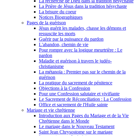
La recherche de Dieu dans la tradition hésychaste
La Prière de Jésus dans la tradition hésychaste
La brisure du coeur
Notices Biographiques
Pages de la guérison
Jésus guérit les malades, chasse les démons et
ressuscite les morts
Guérir par la puissance du pardon
L'abandon, chemin de vie
Pour rompre avec la logique meurtrière : Le
pardon
Maladie et guérison à travers le judéo-
christianisme
La métanoïa : Premier pas sur le chemin de la
guérison
La pratique du sacrement de pénitence
Objections à la Confession
Pour une Confession salutaire et vivifiante
Le Sacrement de Réconciliation : La Confession
Office et sacrement de l'Huile sainte
Mariage et vie chrétienne
Introduction aux Pages du Mariage et de la Vie
Chrétienne dans le Monde
Le mariage dans le Nouveau Testament
Saint Jean Chrysostome sur le mariage