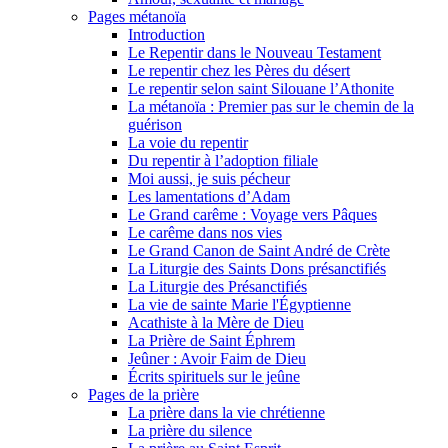
Pages métanoïa
Introduction
Le Repentir dans le Nouveau Testament
Le repentir chez les Pères du désert
Le repentir selon saint Silouane l’Athonite
La métanoïa : Premier pas sur le chemin de la
guérison
La voie du repentir
Du repentir à l’adoption filiale
Moi aussi, je suis pécheur
Les lamentations d’Adam
Le Grand carême : Voyage vers Pâques
Le carême dans nos vies
Le Grand Canon de Saint André de Crète
La Liturgie des Saints Dons présanctifiés
La Liturgie des Présanctifiés
La vie de sainte Marie l'Égyptienne
Acathiste à la Mère de Dieu
La Prière de Saint Éphrem
Jeûner : Avoir Faim de Dieu
Écrits spirituels sur le jeûne
Pages de la prière
La prière dans la vie chrétienne
La prière du silence