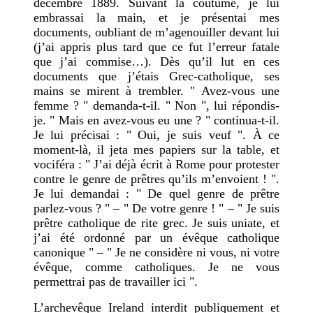
décembre 1889. Suivant la coutume, je lui
embrassai la main, et je présentai mes
documents, oubliant de m’agenouiller devant lui
(j’ai appris plus tard que ce fut l’erreur fatale
que j’ai commise…). Dès qu’il lut en ces
documents que j’étais Grec-catholique, ses
mains se mirent à trembler. " Avez-vous une
femme ? " demanda-t-il. " Non ", lui répondis-
je. " Mais en avez-vous eu une ? " continua-t-il.
Je lui précisai : " Oui, je suis veuf ". À ce
moment-là, il jeta mes papiers sur la table, et
vociféra : " J’ai déjà écrit à Rome pour protester
contre le genre de prêtres qu’ils m’envoient ! ".
Je lui demandai : " De quel genre de prêtre
parlez-vous ? " – " De votre genre ! " – " Je suis
prêtre catholique de rite grec. Je suis uniate, et
j’ai été ordonné par un évêque catholique
canonique " – " Je ne considère ni vous, ni votre
évêque, comme catholiques. Je ne vous
permettrai pas de travailler ici ".
L’archevêque Ireland interdit publiquement et