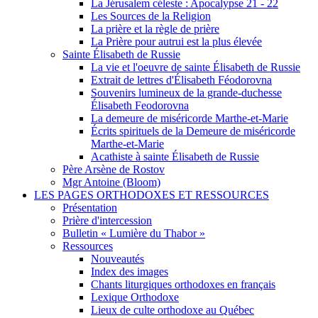
La Jérusalem céleste : Apocalypse 21 - 22
Les Sources de la Religion
La prière et la règle de prière
La Prière pour autrui est la plus élevée
Sainte Élisabeth de Russie
La vie et l'oeuvre de sainte Élisabeth de Russie
Extrait de lettres d'Élisabeth Féodorovna
Souvenirs lumineux de la grande-duchesse
Élisabeth Feodorovna
La demeure de miséricorde Marthe-et-Marie
Écrits spirituels de la Demeure de miséricorde
Marthe-et-Marie
Acathiste à sainte Élisabeth de Russie
Père Arsène de Rostov
Mgr Antoine (Bloom)
LES PAGES ORTHODOXES ET RESSOURCES
Présentation
Prière d'intercession
Bulletin « Lumière du Thabor »
Ressources
Nouveautés
Index des images
Chants liturgiques orthodoxes en français
Lexique Orthodoxe
Lieux de culte orthodoxe au Québec