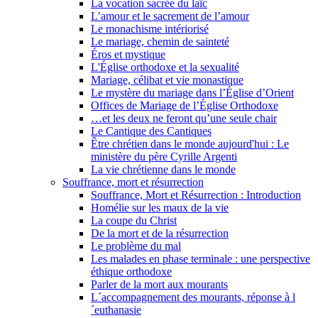
La vocation sacrée du laïc
L’amour et le sacrement de l’amour
Le monachisme intériorisé
Le mariage, chemin de sainteté
Éros et mystique
L'Église orthodoxe et la sexualité
Mariage, célibat et vie monastique
Le mystère du mariage dans l’Église d’Orient
Offices de Mariage de l’Église Orthodoxe
…et les deux ne feront qu’une seule chair
Le Cantique des Cantiques
Être chrétien dans le monde aujourd'hui : Le
ministère du père Cyrille Argenti
La vie chrétienne dans le monde
Souffrance, mort et résurrection
Souffrance, Mort et Résurrection : Introduction
Homélie sur les maux de la vie
La coupe du Christ
De la mort et de la résurrection
Le problème du mal
Les malades en phase terminale : une perspective
éthique orthodoxe
Parler de la mort aux mourants
L´accompagnement des mourants, réponse à l
´euthanasie