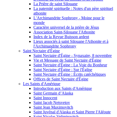
La Prière de saint Silouane
La paternité spirituelle : Notes d'un père spirituel
athonite
L'Archimandrite Sophrony - Moine pour le
monde
Caractère universel de la prière de Jésus
Association Saint-Silouane l'Athonite
Index de la Revue Buisson ardent
Lieux associés à saint Silouane l'Athonite et à
l'Archimandrite Sophrony
Saint Nectaire d'Égine
Saint Nectaire d'Égine - Synaxaire, 8 novembre
Vie et Message de Saint Nectaire d'Égine
Saint Nectaire d'Égine : La Voie du Bonheur
Saint Nectaire d'Égine : Sur l'Église
Saint Nectaire d'Égine : Écrits catéchétiques
Offices de Saint Nectaire d'Égine
Les Saints d'Amérique
Introduction aux Saints d'Amérique
Saint Germain d’Alaska
Saint Innocent
Saint Jacob Netsvetov
Saint Jean Maximovitch
Saint Juvénal d'Alaska et Saint Pierre l'Aléoute
Saint Nicolas Velimirovitch