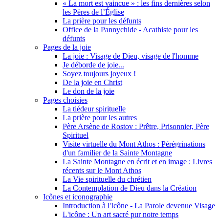
« La mort est vaincue » : les fins dernières selon
les Pères de l’Église
La prière pour les défunts
Office de la Pannychide - Acathiste pour les
défunts
Pages de la joie
La joie : Visage de Dieu, visage de l'homme
Je déborde de joie...
Soyez toujours joyeux !
De la joie en Christ
Le don de la joie
Pages choisies
La tiédeur spirituelle
La prière pour les autres
Père Arsène de Rostov : Prêtre, Prisonnier, Père
Spirituel
Visite virtuelle du Mont Athos : Pérégrinations
d'un familier de la Sainte Montagne
La Sainte Montagne en écrit et en image : Livres
récents sur le Mont Athos
La Vie spirituelle du chrétien
La Contemplation de Dieu dans la Création
Icônes et iconographie
Introduction à l'Icône - La Parole devenue Visage
L'icône : Un art sacré pur notre temps