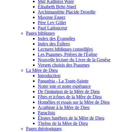
Mgr Kallistos Ware
Élisabeth Behr-Sigel
Archimandrite Placide Deseille
Maxime Egger
Père Lev Gillet
Paul Ladouceur
Pages bibliques
Index des Évangiles
Index des Épîtres
Lectures bibliques conseillées
Les Psaumes, Prières de l'Église
Nouvelle lecture du Livre de la Genèse
Versets choisis des Psaumes
La Mère de Dieu
Introduction
Panaghia - La Toute-Sainte
Notre joie et notre espérance
De l'imitation de la Mère de Dieu
Fêtes et icônes de la Mêre de Dieu
Homélies et essais sur la Mère de Dieu
Acathiste à la Mère de Dieu
Paraclisis
Éloges funèbres de la Mère de Dieu
Thrène de la Mère de Dieu
Pages théologiques