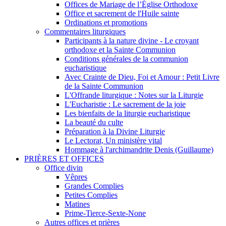
Offices de Mariage de l’Église Orthodoxe
Office et sacrement de l'Huile sainte
Ordinations et promotions
Commentaires liturgiques
Participants à la nature divine - Le croyant
orthodoxe et la Sainte Communion
Conditions générales de la communion
eucharistique
Avec Crainte de Dieu, Foi et Amour : Petit Livre
de la Sainte Communion
L'Offrande liturgique : Notes sur la Liturgie
L'Eucharistie : Le sacrement de la joie
Les bienfaits de la liturgie eucharistique
La beauté du culte
Préparation à la Divine Liturgie
Le Lectorat, Un ministère vital
Hommage à l'archimandrite Denis (Guillaume)
PRIÈRES ET OFFICES
Office divin
Vêpres
Grandes Complies
Petites Complies
Matines
Prime-Tierce-Sexte-None
Autres offices et prières