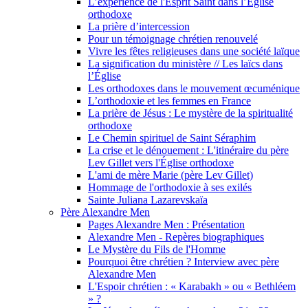
L’expérience de l'Esprit Saint dans l’Église
orthodoxe
La prière d’intercession
Pour un témoignage chrétien renouvelé
Vivre les fêtes religieuses dans une société laïque
La signification du ministère // Les laïcs dans
l’Église
Les orthodoxes dans le mouvement œcuménique
L’orthodoxie et les femmes en France
La prière de Jésus : Le mystère de la spiritualité
orthodoxe
Le Chemin spirituel de Saint Séraphim
La crise et le dénouement : L'itinéraire du père
Lev Gillet vers l'Église orthodoxe
L'ami de mère Marie (père Lev Gillet)
Hommage de l'orthodoxie à ses exilés
Sainte Juliana Lazarevskaïa
Père Alexandre Men
Pages Alexandre Men : Présentation
Alexandre Men - Repères biographiques
Le Mystère du Fils de l'Homme
Pourquoi être chrétien ? Interview avec père
Alexandre Men
L'Espoir chrétien : « Karabakh » ou « Bethléem
» ?