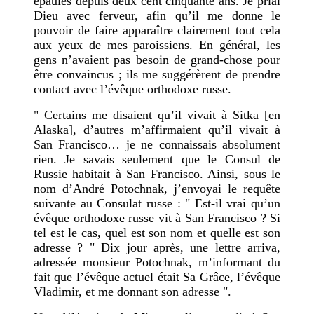
épaules depuis deux cent cinquante ans. Je priai
Dieu avec ferveur, afin qu’il me donne le
pouvoir de faire apparaître clairement tout cela
aux yeux de mes paroissiens. En général, les
gens n’avaient pas besoin de grand-chose pour
être convaincus ; ils me suggérèrent de prendre
contact avec l’évêque orthodoxe russe.
" Certains me disaient qu’il vivait à Sitka [en
Alaska], d’autres m’affirmaient qu’il vivait à
San Francisco… je ne connaissais absolument
rien. Je savais seulement que le Consul de
Russie habitait à San Francisco. Ainsi, sous le
nom d’André Potochnak, j’envoyai le requête
suivante au Consulat russe : " Est-il vrai qu’un
évêque orthodoxe russe vit à San Francisco ? Si
tel est le cas, quel est son nom et quelle est son
adresse ? "
Dix jour après, une lettre arriva,
adressée monsieur Potochnak, m’informant du
fait que l’évêque actuel était Sa Grâce, l’évêque
Vladimir, et me donnant son adresse ".