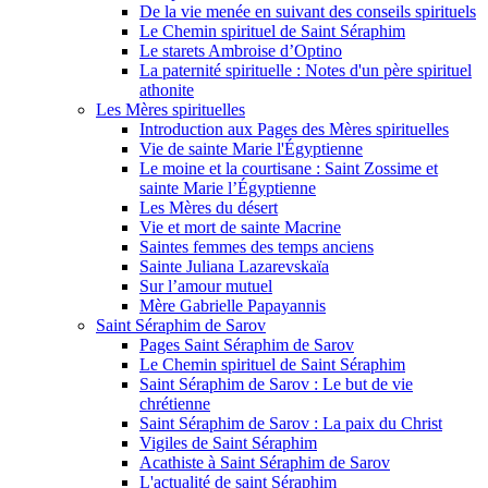
De la vie menée en suivant des conseils spirituels
Le Chemin spirituel de Saint Séraphim
Le starets Ambroise d’Optino
La paternité spirituelle : Notes d'un père spirituel
athonite
Les Mères spirituelles
Introduction aux Pages des Mères spirituelles
Vie de sainte Marie l'Égyptienne
Le moine et la courtisane : Saint Zossime et
sainte Marie l’Égyptienne
Les Mères du désert
Vie et mort de sainte Macrine
Saintes femmes des temps anciens
Sainte Juliana Lazarevskaïa
Sur l’amour mutuel
Mère Gabrielle Papayannis
Saint Séraphim de Sarov
Pages Saint Séraphim de Sarov
Le Chemin spirituel de Saint Séraphim
Saint Séraphim de Sarov : Le but de vie
chrétienne
Saint Séraphim de Sarov : La paix du Christ
Vigiles de Saint Séraphim
Acathiste à Saint Séraphim de Sarov
L'actualité de saint Séraphim