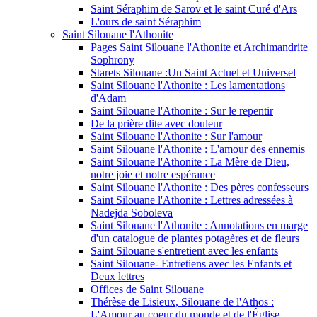
Saint Séraphim de Sarov et le saint Curé d'Ars
L'ours de saint Séraphim
Saint Silouane l'Athonite
Pages Saint Silouane l'Athonite et Archimandrite
Sophrony
Starets Silouane :Un Saint Actuel et Universel
Saint Silouane l'Athonite : Les lamentations
d'Adam
Saint Silouane l'Athonite : Sur le repentir
De la prière dite avec douleur
Saint Silouane l'Athonite : Sur l'amour
Saint Silouane l'Athonite : L'amour des ennemis
Saint Silouane l'Athonite : La Mère de Dieu,
notre joie et notre espérance
Saint Silouane l'Athonite : Des pères confesseurs
Saint Silouane l'Athonite : Lettres adressées à
Nadejda Soboleva
Saint Silouane l'Athonite : Annotations en marge
d'un catalogue de plantes potagères et de fleurs
Saint Silouane s'entretient avec les enfants
Saint Silouane- Entretiens avec les Enfants et
Deux lettres
Offices de Saint Silouane
Thérèse de Lisieux, Silouane de l'Athos :
L'Amour au coeur du monde et de l'Église