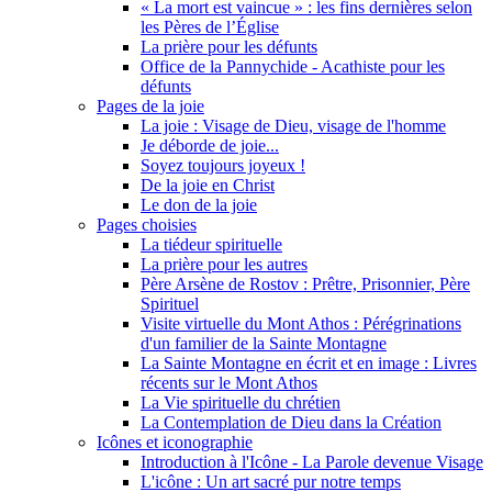
« La mort est vaincue » : les fins dernières selon
les Pères de l’Église
La prière pour les défunts
Office de la Pannychide - Acathiste pour les
défunts
Pages de la joie
La joie : Visage de Dieu, visage de l'homme
Je déborde de joie...
Soyez toujours joyeux !
De la joie en Christ
Le don de la joie
Pages choisies
La tiédeur spirituelle
La prière pour les autres
Père Arsène de Rostov : Prêtre, Prisonnier, Père
Spirituel
Visite virtuelle du Mont Athos : Pérégrinations
d'un familier de la Sainte Montagne
La Sainte Montagne en écrit et en image : Livres
récents sur le Mont Athos
La Vie spirituelle du chrétien
La Contemplation de Dieu dans la Création
Icônes et iconographie
Introduction à l'Icône - La Parole devenue Visage
L'icône : Un art sacré pur notre temps