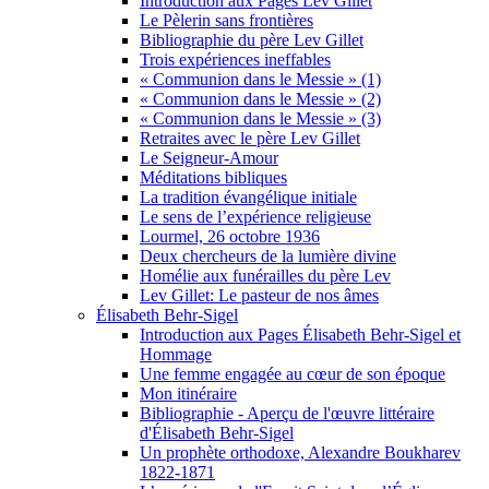
Introduction aux Pages Lev Gillet
Le Pèlerin sans frontières
Bibliographie du père Lev Gillet
Trois expériences ineffables
« Communion dans le Messie » (1)
« Communion dans le Messie » (2)
« Communion dans le Messie » (3)
Retraites avec le père Lev Gillet
Le Seigneur-Amour
Méditations bibliques
La tradition évangélique initiale
Le sens de l’expérience religieuse
Lourmel, 26 octobre 1936
Deux chercheurs de la lumière divine
Homélie aux funérailles du père Lev
Lev Gillet: Le pasteur de nos âmes
Élisabeth Behr-Sigel
Introduction aux Pages Élisabeth Behr-Sigel et
Hommage
Une femme engagée au cœur de son époque
Mon itinéraire
Bibliographie - Aperçu de l'œuvre littéraire
d'Élisabeth Behr-Sigel
Un prophète orthodoxe, Alexandre Boukharev
1822-1871