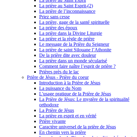
La prière au Saint Esprit
La prière au Saint Esprit-(2)
La prière de l’inconnaissance
Priez sans cesse
La prière, gage de la santé spirituelle
La prière des époux
La prière dans la Divine Liturgie
La prière et la règle de prière
Le message de la Prière du Seigneur
La prière de saint Silouane l’Athonite
De la prière dite avec douleur
La prière dans un monde sécularisé
Comment faire naître l’esprit de prière ?
Prières près du le lac
Prière de Jésus - Prière du coeur
Introduction à la Prière de Jésus
La puissance du Nom
L'usage pratique de la Prière de Jésus
La Prière de Jésus: Le mystère de la spiritualité
orthodoxe
La Prière de Jésus
La prière en esprit et en vérité
Prière vivante
Caractère universel de la prière de Jésus
En chemin vers la prière