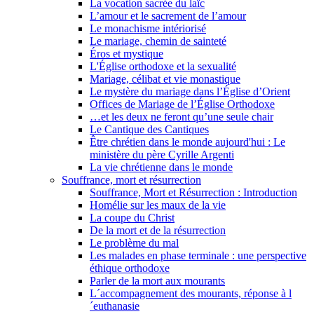
La vocation sacrée du laïc
L’amour et le sacrement de l’amour
Le monachisme intériorisé
Le mariage, chemin de sainteté
Éros et mystique
L'Église orthodoxe et la sexualité
Mariage, célibat et vie monastique
Le mystère du mariage dans l’Église d’Orient
Offices de Mariage de l’Église Orthodoxe
…et les deux ne feront qu’une seule chair
Le Cantique des Cantiques
Être chrétien dans le monde aujourd'hui : Le
ministère du père Cyrille Argenti
La vie chrétienne dans le monde
Souffrance, mort et résurrection
Souffrance, Mort et Résurrection : Introduction
Homélie sur les maux de la vie
La coupe du Christ
De la mort et de la résurrection
Le problème du mal
Les malades en phase terminale : une perspective
éthique orthodoxe
Parler de la mort aux mourants
L´accompagnement des mourants, réponse à l
´euthanasie