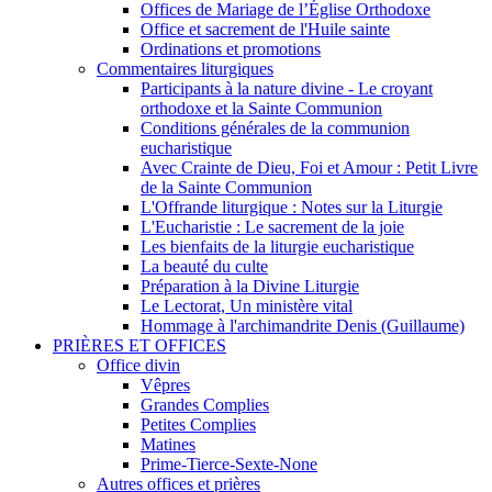
Offices de Mariage de l’Église Orthodoxe
Office et sacrement de l'Huile sainte
Ordinations et promotions
Commentaires liturgiques
Participants à la nature divine - Le croyant
orthodoxe et la Sainte Communion
Conditions générales de la communion
eucharistique
Avec Crainte de Dieu, Foi et Amour : Petit Livre
de la Sainte Communion
L'Offrande liturgique : Notes sur la Liturgie
L'Eucharistie : Le sacrement de la joie
Les bienfaits de la liturgie eucharistique
La beauté du culte
Préparation à la Divine Liturgie
Le Lectorat, Un ministère vital
Hommage à l'archimandrite Denis (Guillaume)
PRIÈRES ET OFFICES
Office divin
Vêpres
Grandes Complies
Petites Complies
Matines
Prime-Tierce-Sexte-None
Autres offices et prières