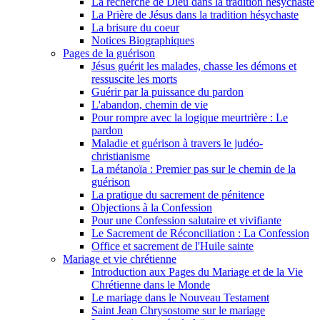
La recherche de Dieu dans la tradition hésychaste
La Prière de Jésus dans la tradition hésychaste
La brisure du coeur
Notices Biographiques
Pages de la guérison
Jésus guérit les malades, chasse les démons et
ressuscite les morts
Guérir par la puissance du pardon
L'abandon, chemin de vie
Pour rompre avec la logique meurtrière : Le
pardon
Maladie et guérison à travers le judéo-
christianisme
La métanoïa : Premier pas sur le chemin de la
guérison
La pratique du sacrement de pénitence
Objections à la Confession
Pour une Confession salutaire et vivifiante
Le Sacrement de Réconciliation : La Confession
Office et sacrement de l'Huile sainte
Mariage et vie chrétienne
Introduction aux Pages du Mariage et de la Vie
Chrétienne dans le Monde
Le mariage dans le Nouveau Testament
Saint Jean Chrysostome sur le mariage