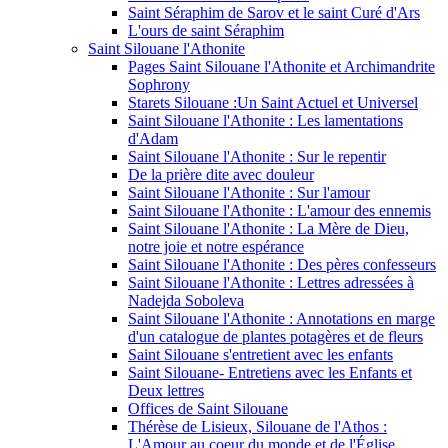
Saint Séraphim de Sarov et le saint Curé d'Ars
L'ours de saint Séraphim
Saint Silouane l'Athonite
Pages Saint Silouane l'Athonite et Archimandrite
Sophrony
Starets Silouane :Un Saint Actuel et Universel
Saint Silouane l'Athonite : Les lamentations
d'Adam
Saint Silouane l'Athonite : Sur le repentir
De la prière dite avec douleur
Saint Silouane l'Athonite : Sur l'amour
Saint Silouane l'Athonite : L'amour des ennemis
Saint Silouane l'Athonite : La Mère de Dieu,
notre joie et notre espérance
Saint Silouane l'Athonite : Des pères confesseurs
Saint Silouane l'Athonite : Lettres adressées à
Nadejda Soboleva
Saint Silouane l'Athonite : Annotations en marge
d'un catalogue de plantes potagères et de fleurs
Saint Silouane s'entretient avec les enfants
Saint Silouane- Entretiens avec les Enfants et
Deux lettres
Offices de Saint Silouane
Thérèse de Lisieux, Silouane de l'Athos :
L'Amour au coeur du monde et de l'Église