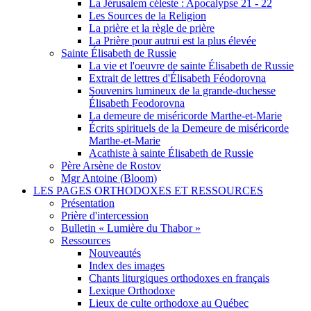
La Jérusalem céleste : Apocalypse 21 - 22
Les Sources de la Religion
La prière et la règle de prière
La Prière pour autrui est la plus élevée
Sainte Élisabeth de Russie
La vie et l'oeuvre de sainte Élisabeth de Russie
Extrait de lettres d'Élisabeth Féodorovna
Souvenirs lumineux de la grande-duchesse
Élisabeth Feodorovna
La demeure de miséricorde Marthe-et-Marie
Écrits spirituels de la Demeure de miséricorde
Marthe-et-Marie
Acathiste à sainte Élisabeth de Russie
Père Arsène de Rostov
Mgr Antoine (Bloom)
LES PAGES ORTHODOXES ET RESSOURCES
Présentation
Prière d'intercession
Bulletin « Lumière du Thabor »
Ressources
Nouveautés
Index des images
Chants liturgiques orthodoxes en français
Lexique Orthodoxe
Lieux de culte orthodoxe au Québec