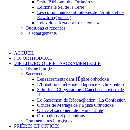
Petite Bibliographie Orthodoxe
Éditions le Sel de la Terre
Les communautés orthodoxes de l’Abitibi et de
Rawdon (Québec)
Index de la Revue « Le Chemin »
Questions et réponses
Téléchargements
ACCUEIL
FOI ORTHODOXE
VIE LITURGIQUE ET SACRAMENTELLE
Divine liturgie
Sacrements
Les sacrements dans l'Église orthodoxe
L'Initiation chrétienne - Baptême et chrismation
Saint Jean Chrysostome - Catéchèse baptismale
III
Le Sacrement de Réconciliation : La Confession
Offices de Mariage de l’Église Orthodoxe
Office et sacrement de l'Huile sainte
Ordinations et promotions
Commentaires liturgiques
PRIÈRES ET OFFICES