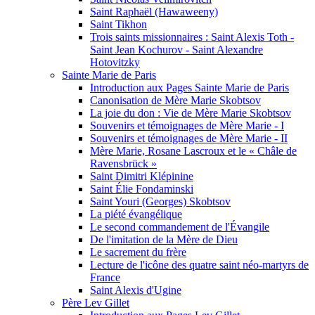
Saint Raphaël (Hawaweeny)
Saint Tikhon
Trois saints missionnaires : Saint Alexis Toth -
Saint Jean Kochurov - Saint Alexandre
Hotovitzky
Sainte Marie de Paris
Introduction aux Pages Sainte Marie de Paris
Canonisation de Mère Marie Skobtsov
La joie du don : Vie de Mère Marie Skobtsov
Souvenirs et témoignages de Mère Marie - I
Souvenirs et témoignages de Mère Marie - II
Mère Marie, Rosane Lascroux et le « Châle de
Ravensbrück »
Saint Dimitri Klépinine
Saint Élie Fondaminski
Saint Youri (Georges) Skobtsov
La piété évangélique
Le second commandement de l'Évangile
De l'imitation de la Mère de Dieu
Le sacrement du frère
Lecture de l'icône des quatre saint néo-martyrs de
France
Saint Alexis d'Ugine
Père Lev Gillet