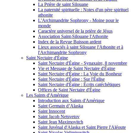
La Prière de saint Silouane
La paternité spirituelle : Notes d'un père spirituel
athonite
L'Archimandrite Sophrony - Moine pour le
monde
Caractère universel de la prière de Jésus
Association Saint-Silouane l'Athonite
Index de la Revue Buisson ardent
Lieux associés à saint Silouane l'Athonite et à
l'Archimandrite Sophrony
Saint Nectaire d'Égine
Saint Nectaire d'Égine - Synaxaire, 8 novembre
Vie et Message de Saint Nectaire d'Égine
Saint Nectaire d'Égine : La Voie du Bonheur
Saint Nectaire d'Égine : Sur l'Église
Saint Nectaire d'Égine : Écrits catéchétiques
Offices de Saint Nectaire d'Égine
Les Saints d'Amérique
Introduction aux Saints d'Amérique
Saint Germain d’Alaska
Saint Innocent
Saint Jacob Netsvetov
Saint Jean Maximovitch
Saint Juvénal d'Alaska et Saint Pierre l'Aléoute
Saint Nicolas Velimirovitch