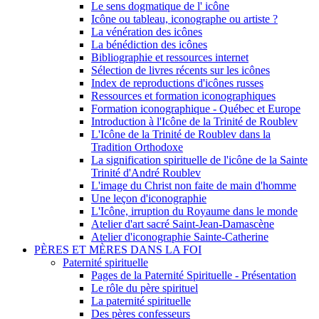
Le sens dogmatique de l' icône
Icône ou tableau, iconographe ou artiste ?
La vénération des icônes
La bénédiction des icônes
Bibliographie et ressources internet
Sélection de livres récents sur les icônes
Index de reproductions d'icônes russes
Ressources et formation iconographiques
Formation iconographique - Québec et Europe
Introduction à l'Icône de la Trinité de Roublev
L'Icône de la Trinité de Roublev dans la
Tradition Orthodoxe
La signification spirituelle de l'icône de la Sainte
Trinité d'André Roublev
L'image du Christ non faite de main d'homme
Une leçon d'iconographie
L'Icône, irruption du Royaume dans le monde
Atelier d'art sacré Saint-Jean-Damascène
Atelier d'iconographie Sainte-Catherine
PÈRES ET MÈRES DANS LA FOI
Paternité spirituelle
Pages de la Paternité Spirituelle - Présentation
Le rôle du père spirituel
La paternité spirituelle
Des pères confesseurs