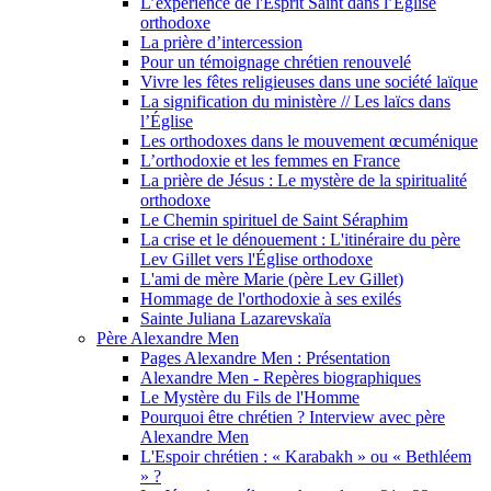
L’expérience de l'Esprit Saint dans l’Église
orthodoxe
La prière d’intercession
Pour un témoignage chrétien renouvelé
Vivre les fêtes religieuses dans une société laïque
La signification du ministère // Les laïcs dans
l’Église
Les orthodoxes dans le mouvement œcuménique
L’orthodoxie et les femmes en France
La prière de Jésus : Le mystère de la spiritualité
orthodoxe
Le Chemin spirituel de Saint Séraphim
La crise et le dénouement : L'itinéraire du père
Lev Gillet vers l'Église orthodoxe
L'ami de mère Marie (père Lev Gillet)
Hommage de l'orthodoxie à ses exilés
Sainte Juliana Lazarevskaïa
Père Alexandre Men
Pages Alexandre Men : Présentation
Alexandre Men - Repères biographiques
Le Mystère du Fils de l'Homme
Pourquoi être chrétien ? Interview avec père
Alexandre Men
L'Espoir chrétien : « Karabakh » ou « Bethléem
» ?