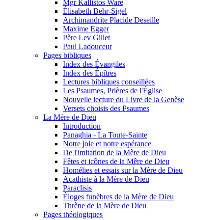
Mgr Kallistos Ware
Élisabeth Behr-Sigel
Archimandrite Placide Deseille
Maxime Egger
Père Lev Gillet
Paul Ladouceur
Pages bibliques
Index des Évangiles
Index des Épîtres
Lectures bibliques conseillées
Les Psaumes, Prières de l'Église
Nouvelle lecture du Livre de la Genèse
Versets choisis des Psaumes
La Mère de Dieu
Introduction
Panaghia - La Toute-Sainte
Notre joie et notre espérance
De l'imitation de la Mère de Dieu
Fêtes et icônes de la Mêre de Dieu
Homélies et essais sur la Mère de Dieu
Acathiste à la Mère de Dieu
Paraclisis
Éloges funèbres de la Mère de Dieu
Thrène de la Mère de Dieu
Pages théologiques