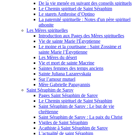
De la vie menée en suivant des conseils spirituels
Le Chemin spirituel de Saint Séraphim
Le starets Ambroise d’Optino
La paternité spirituelle : Notes d'un père spirituel
athonite
Les Mères spirituelles
Introduction aux Pages des Mères spirituelles
Vie de sainte Marie l'Égyptienne
Le moine et la courtisane : Saint Zossime et
sainte Marie l’Égyptienne
Les Mères du désert
Vie et mort de sainte Macrine
Saintes femmes des temps anciens
Sainte Juliana Lazarevskaïa
Sur l’amour mutuel
Mère Gabrielle Papayannis
Saint Séraphim de Sarov
Pages Saint Séraphim de Sarov
Le Chemin spirituel de Saint Séraphim
Saint Séraphim de Sarov : Le but de vie
chrétienne
Saint Séraphim de Sarov : La paix du Christ
Vigiles de Saint Séraphim
Acathiste à Saint Séraphim de Sarov
L'actualité de saint Séraphim