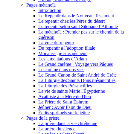
Pages métanoïa
Introduction
Le Repentir dans le Nouveau Testament
Le repentir chez les Pères du désert
Le repentir selon saint Silouane l’Athonite
La métanoïa : Premier pas sur le chemin de la
guérison
La voie du repentir
Du repentir à l’adoption filiale
Moi aussi, je suis pécheur
Les lamentations d’Adam
Le Grand carême : Voyage vers Pâques
Le carême dans nos vies
Le Grand Canon de Saint André de Crète
La Liturgie des Saints Dons présanctifiés
La Liturgie des Présanctifiés
La vie de sainte Marie l'Égyptienne
Acathiste à la Mère de Dieu
La Prière de Saint Éphrem
Jeûner : Avoir Faim de Dieu
Écrits spirituels sur le jeûne
Pages de la prière
La prière dans la vie chrétienne
La prière du silence