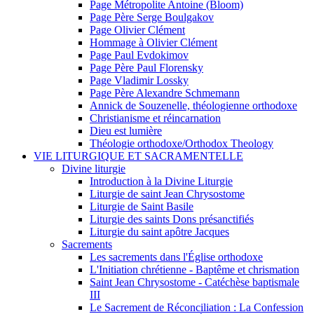
Page Métropolite Antoine (Bloom)
Page Père Serge Boulgakov
Page Olivier Clément
Hommage à Olivier Clément
Page Paul Evdokimov
Page Père Paul Florensky
Page Vladimir Lossky
Page Père Alexandre Schmemann
Annick de Souzenelle, théologienne orthodoxe
Christianisme et réincarnation
Dieu est lumière
Théologie orthodoxe/Orthodox Theology
VIE LITURGIQUE ET SACRAMENTELLE
Divine liturgie
Introduction à la Divine Liturgie
Liturgie de saint Jean Chrysostome
Liturgie de Saint Basile
Liturgie des saints Dons présanctifiés
Liturgie du saint apôtre Jacques
Sacrements
Les sacrements dans l'Église orthodoxe
L'Initiation chrétienne - Baptême et chrismation
Saint Jean Chrysostome - Catéchèse baptismale
III
Le Sacrement de Réconciliation : La Confession