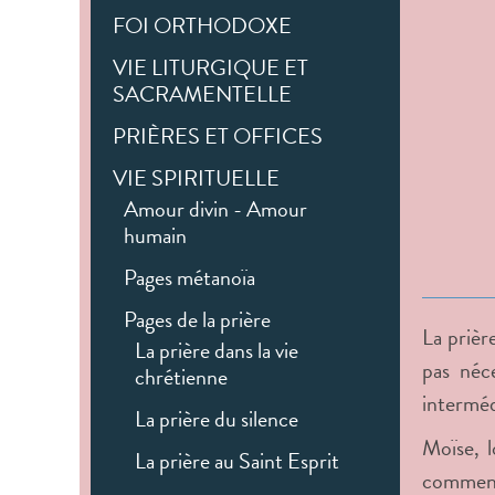
FOI ORTHODOXE
VIE LITURGIQUE ET
SACRAMENTELLE
PRIÈRES ET OFFICES
VIE SPIRITUELLE
Amour divin - Amour
humain
Pages métanoïa
Pages de la prière
La prièr
La prière dans la vie
pas néce
chrétienne
interméd
La prière du silence
Moïse, l
La prière au Saint Esprit
comment 