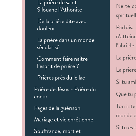
La prière de saint
Ne te co
Silouane l’Athonite
spirituel
De la prière dite avec
Parfois,
douleur
n’attein
La prière dans un monde
l’abri de
sécularisé
La prière
Comment faire naître
l’esprit de prière ?
La prièr
Prières près du le lac
Si tu am
Prière de Jésus - Prière du
Que tu p
coeur
Ton inte
Pages de la guérison
monde et
Mariage et vie chrétienne
Si tu es 
Souffrance, mort et