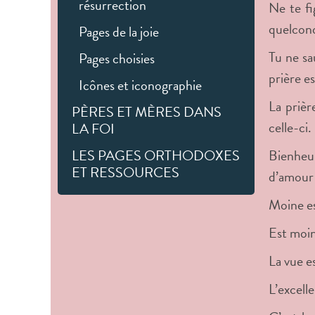
résurrection
Ne te fi
quelconq
Pages de la joie
Tu ne sa
Pages choisies
prière e
Icônes et iconographie
La prière
PÈRES ET MÈRES DANS
celle-ci.
LA FOI
LES PAGES ORTHODOXES
Bienheur
ET RESSOURCES
d’amour
Moine es
Est moin
La vue es
L’excelle