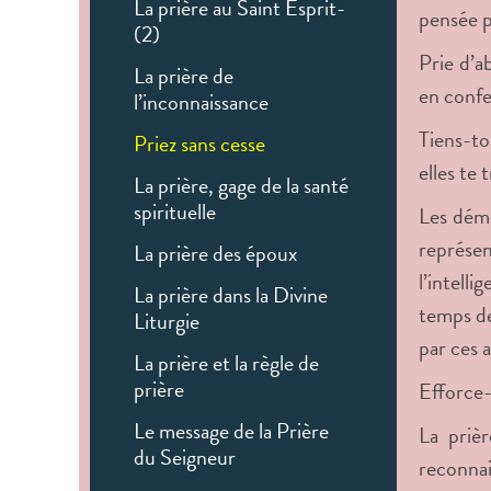
La prière au Saint Esprit-
pensée p
(2)
Prie d’a
La prière de
en confe
l’inconnaissance
Tiens-to
Priez sans cesse
elles te 
La prière, gage de la santé
spirituelle
Les démo
représen
La prière des époux
l’intell
La prière dans la Divine
temps de
Liturgie
par ces 
La prière et la règle de
prière
Efforce-
Le message de la Prière
La prièr
du Seigneur
reconnai