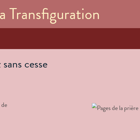
Aller au
a Transfiguration
contenu
principal
z sans cesse