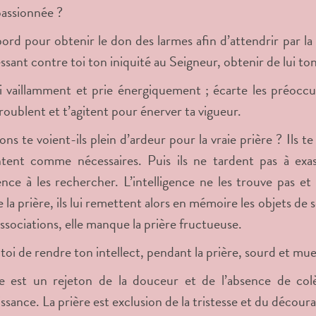
assionnée ?
bord pour obtenir le don des larmes afin d’attendrir par l
ssant contre toi ton iniquité au Seigneur, obtenir de lui to
i vaillamment et prie énergiquement ; écarte les préoccup
troublent et t’agitent pour énerver ta vigueur.
ns te voient-ils plein d’ardeur pour la vraie prière ? Ils t
tent comme nécessaires. Puis ils ne tardent pas à exas
igence à les rechercher. L’intelligence ne les trouve pas et
 la prière, ils lui remettent alors en mémoire les objets de 
associations, elle manque la prière fructueuse.
toi de rendre ton intellect, pendant la prière, sourd et muet 
e est un rejeton de la douceur et de l’absence de colèr
ssance. La prière est exclusion de la tristesse et du décou