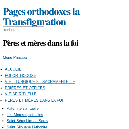
Aller au
Pages orthodoxes la
contenu
principal
Transfiguration
Formulaire de recherche
Search this site
Pères et mères dans la foi
Menu Principal
ACCUEIL
FOI ORTHODOXE
VIE LITURGIQUE ET SACRAMENTELLE
PRIÈRES ET OFFICES
VIE SPIRITUELLE
PÈRES ET MÈRES DANS LA FOI
Paternité spirituelle
Les Mères spirituelles
Saint Séraphim de Sarov
Saint Silouane l'Athonite