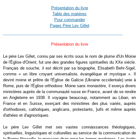
Présentation du livre
Table des matières
Pour commander
Pages Père Lev Gillet
Présentation du livre
Le père Lev Gillet, connu par ses écrits sous le nom de plume d'Un Moine
de l'Église d'Orient, fut une des grandes figures spirituelles du XXe siècle.
Français de souche, il est décrit par sa biographe, Elisabeth Behr-Sigel,
comme « un libre croyant universaliste, évangélique et mystique ». Il
devint moine et prêtre de l'Église de Galicie (Ukraine occidentale) unie à
Rome, puis de l'Église orthodoxe. Moine sans monastère, il exerça divers
ministères auprès de la communauté russe en France, avant de se rendre
en Angleterre en 1938. Il voyagea beaucoup, notamment au Liban, en
France et en Suisse, exerçant des ministères des plus variés, auprès
d'orthodoxes, catholiques, anglicans, protestants, }uifs et même auprès
d'athées et d'agnostiques.
Le père Lev Gillet met ses vastes connaissances théologiques,
spirituelles, linguistiques et culturelles au service de la communication de
la Bonne Nouvelle, le message divin pour les temps modernes. Les écrits