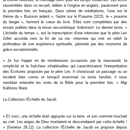
rassemblés dans ce recueil, édités à l'origine en anglais, paraissent pour
la première fois en français. Deux séries de méditations, l'une sur le
thème du « Buisson ardent », l'autre sur le Psaume 22/23, le « psaume
du berger », forment le coeur du livre. Elles sont complétées par des
essais publiés dans la revue oecuménique
Sobornost
. Le dernier texte, «
L'échelle du temps », est la transcription d'une interview que le père Lev
Gillet accorda vers la fin de sa vie, interview qui met en relief la
profondeur de son expérience spirituelle, jalonnée par des moments de
grâce exceptionnelle.
« Je fus frappé en de nombreuses occasions par la nouveauté, la
simplicité et la fraîcheur inhabituelles qui caractérisaient l'interprétation
des Écritures proposée par le père Lev. Il choisissait un passage ou un
incident bien connu et lorsqu'il examinait ce texte familier, il nous
semblait entendre les mots de la Bible pour la première fois. » Mgr
Kallistos Ware
La Collection l'Échelle de Jacob
« Et voici, une échelle était appuyée sur la terre, et son sommet touchait
au ciel. Les anges de Dieu montaient et descendaient par cette échelle !
» (Genèse 28,12). La collection l'Échelle de Jacob se propose depuis