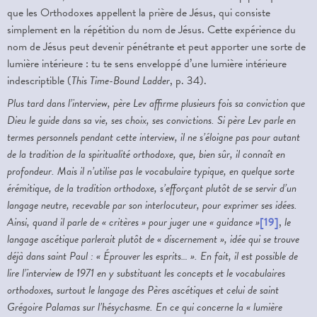
que les Orthodoxes appellent la prière de Jésus, qui consiste
simplement en la répétition du nom de Jésus. Cette expérience du
nom de Jésus peut devenir pénétrante et peut apporter une sorte de
lumière intérieure : tu te sens enveloppé d’une lumière intérieure
indescriptible (
This Time-Bound Ladder
, p. 34).
Plus tard dans l’interview, père Lev affirme plusieurs fois sa conviction que
Dieu le guide dans sa vie, ses choix, ses convictions. Si père Lev parle en
termes personnels pendant cette interview, il ne s’éloigne pas pour autant
de la tradition de la spiritualité orthodoxe, que, bien sûr, il connaît en
profondeur. Mais il n’utilise pas le vocabulaire typique, en quelque sorte
érémitique, de la tradition orthodoxe, s’efforçant plutôt de se servir d’un
langage neutre, recevable par son interlocuteur, pour exprimer ses idées.
Ainsi, quand il parle de « critères » pour juger une « guidance »
[19]
,
le
langage ascétique parlerait plutôt de « discernement », idée qui se trouve
déjà dans saint Paul : « Éprouver les esprits… ». En fait, il est possible de
lire l’interview de 1971 en y substituant les concepts et le vocabulaires
orthodoxes, surtout le langage des Pères ascétiques et celui de saint
Grégoire Palamas sur l’hésychasme. En ce qui concerne la « lumière