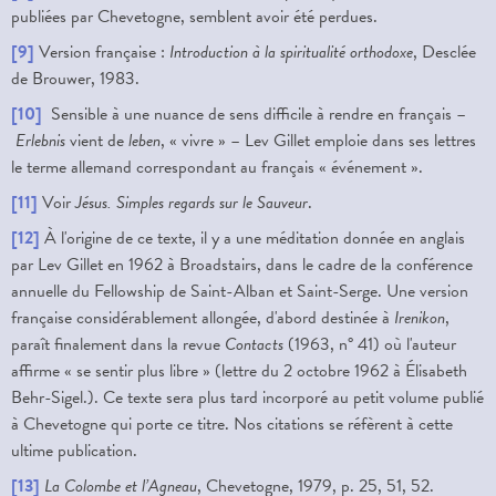
publiées par Chevetogne, semblent avoir été perdues.
[9]
Version française :
Introduction à la spiritualité orthodoxe
, Desclée
de Brouwer, 1983.
[10]
Sensible à une nuance de sens difficile à rendre en français –
Erlebnis
vient de
leben
, « vivre » – Lev Gillet emploie dans ses lettres
le terme allemand correspondant au français « événement ».
[11]
Voir
Jésus. Simples regards sur le Sauveur
.
[12]
À l'origine de ce texte, il y a une méditation donnée en anglais
par Lev Gillet en 1962 à Broadstairs, dans le cadre de la conférence
annuelle du Fellowship de Saint-Alban et Saint-Serge. Une version
française considérablement allongée, d'abord destinée à
Irenikon
,
paraît finalement dans la revue
Contacts
(1963, n° 41) où l'auteur
affirme « se sentir plus libre » (lettre du 2 octobre 1962 à Élisabeth
Behr-Sigel.). Ce texte sera plus tard incorporé au petit volume publié
à Chevetogne qui porte ce titre. Nos citations se réfèrent à cette
ultime publication.
[13]
La Colombe et l’Agneau
, Chevetogne, 1979, p. 25, 51, 52.