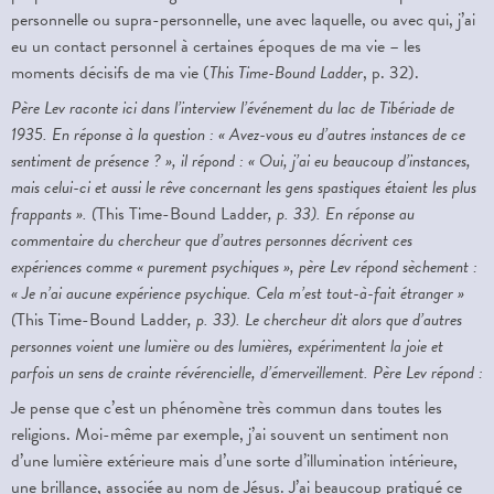
personnelle ou supra-personnelle, une avec laquelle, ou avec qui, j’ai
eu un contact personnel à certaines époques de ma vie – les
moments décisifs de ma vie (
This Time-Bound Ladder
, p. 32).
Père Lev raconte ici dans l’interview l’événement du lac de Tibériade de
1935. En réponse à la question : « Avez-vous eu d’autres instances de ce
sentiment de présence ? », il répond : « Oui, j’ai eu beaucoup d’instances,
mais celui-ci et aussi le rêve concernant les gens spastiques étaient les plus
frappants ». (
This Time-Bound Ladder
, p. 33). En réponse au
commentaire du chercheur que d’autres personnes décrivent ces
expériences comme « purement psychiques », père Lev répond sèchement :
« Je n’ai aucune expérience psychique. Cela m’est tout-à-fait étranger »
(
This Time-Bound Ladder
, p. 33). Le chercheur dit alors que d’autres
personnes voient une lumière ou des lumières, expérimentent la joie et
parfois un sens de crainte révérencielle, d’émerveillement. Père Lev répond :
Je pense que c’est un phénomène très commun dans toutes les
religions. Moi-même par exemple, j’ai souvent un sentiment non
d’une lumière extérieure mais d’une sorte d’illumination intérieure,
une brillance, associée au nom de Jésus. J’ai beaucoup pratiqué ce