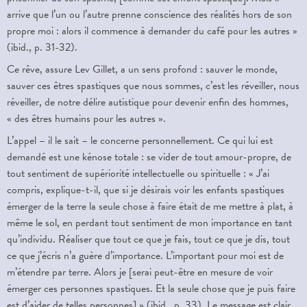
arrive que l’un ou l’autre prenne conscience des réalités hors de son
propre moi : alors il commence à demander du café pour les autres »
(ibid., p. 31-32).
Ce rêve, assure Lev Gillet, a un sens profond : sauver le monde,
sauver ces êtres spastiques que nous sommes, c’est les réveiller, nous
réveiller, de notre délire autistique pour devenir enfin des hommes,
« des êtres humains pour les autres ».
L’appel – il le sait – le concerne personnellement. Ce qui lui est
demandé est une kénose totale : se vider de tout amour-propre, de
tout sentiment de supériorité intellectuelle ou spirituelle : « J’ai
compris, explique-t-il, que si je désirais voir les enfants spastiques
émerger de la terre la seule chose à faire était de me mettre à plat, à
même le sol, en perdant tout sentiment de mon importance en tant
qu’individu. Réaliser que tout ce que je fais, tout ce que je dis, tout
ce que j’écris n’a guère d’importance. L’important pour moi est de
m’étendre par terre. Alors je [serai peut-être en mesure de voir
émerger ces personnes spastiques. Et la seule chose que je puis faire
est d’aider de telles personnes] » (ibid., p. 33). Le message est clair,