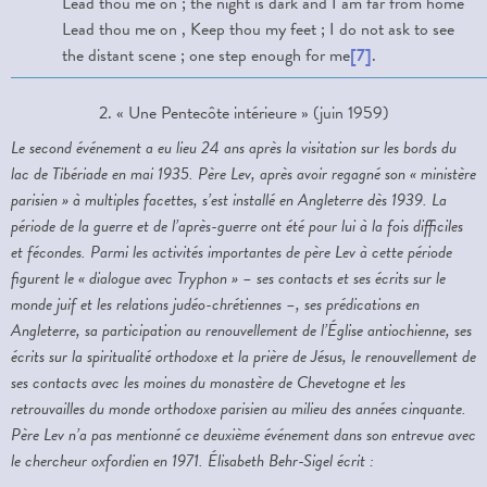
Lead thou me on ; the night is dark and I am far from home
Lead thou me on , Keep thou my feet ; I do not ask to see
the distant scene ; one step enough for me
[7]
.
2. « Une Pentecôte intérieure » (juin 1959)
Le second événement a eu lieu 24 ans après la visitation sur les bords du
lac de Tibériade en mai 1935. Père Lev, après avoir regagné son « ministère
parisien » à multiples facettes, s’est installé en Angleterre dès 1939. La
période de la guerre et de l’après-guerre ont été pour lui à la fois difficiles
et fécondes. Parmi les activités importantes de père Lev à cette période
figurent le « dialogue avec Tryphon » – ses contacts et ses écrits sur le
monde juif et les relations judéo-chrétiennes –, ses prédications en
Angleterre, sa participation au renouvellement de l’Église antiochienne, ses
écrits sur la spiritualité orthodoxe et la prière de Jésus, le renouvellement de
ses contacts avec les moines du monastère de Chevetogne et les
retrouvailles du monde orthodoxe parisien au milieu des années cinquante.
Père Lev n’a pas mentionné ce deuxième événement dans son entrevue avec
le chercheur oxfordien en 1971. Élisabeth Behr-Sigel écrit :