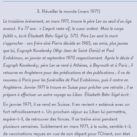
3. Réveiller le monde (mars 1971)
Le troisième événement, en mars 1971, trouve le père Lev au seuil d’un âge
avancé. Il a 77 ans : « L’esprit reste vif, le cœur ardent. Mais le corps
faiblit », écrit Élisabeth Behr-Sigel (p. 571). Père Lev sent la mort
s’approcher : son frère aîné Pierre décède en 1965, ses amis, plus jeunes
que lui, Eugraph Kovalevsky (Mgr Jean de Saint-Denis) et Paul
Evdokimov, en janvier et septembre 1970 respectivement. Après le décès d’
Eugraph Kovalevsky, père Lev se rend à Athènes, à Beyrouth et à Paris ; il
retourne en Angleterre pour des prédications et des publications ; il va de
nouveau à Paris pour les funérailles de Paul Evdokimov, puis il rentre en
Angleterre. Janvier 1971 le trouve en Suisse pour prêcher une retraite ; il se
prépare à effectuer un autre voyage au Liban. Élisabeth Behr-Sigel écrit :
En janvier 1971, il se rend en Suisse. Il en revient « exténué avec un
fort refroidissement ». Un prochain séjour au Liban lui permettra,
espère-t-il, de retrouver des forces. Il se traîne ainsi pendant
plusieurs semaines. Subitement en mars 1971, à la suite, semble-t-il,
de vaccinations reçues en vue de son départ pour l’Orient, son état