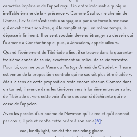
caractère impérieux de l’appel reçu. Un ordre irrécusable quoique
ineffable émane de la « présence ». Comme Saul sur le chemin de
Damas, Lev Gillet s’est senti « subjugué » par une force lumineuse
qui envahit tout son être, qui le remplit et qui, en même temps, le
dépasse infiniment. Il se sent soudain devenu étranger au dessein qui
l’a amené à Constantinople, puis, à Jérusalem, appelé ailleurs.
Quand l’événement de Tibériade a lieu, il se trouve dans la quarante-
troisième année de sa vie, exactement au milieu de sa vie terrestre.
Pour lui, comme pour Mesa du
Partage de midi
de Claudel, « l’heure
est venue de la proposition centrale qui ne saurait plus être éludée ».
Mais le sens de cette proposition reste encore obscur. Comme dans
un tunnel, il avance dans les ténèbres vers la lumière entrevue au lac
de Tibériade et vers cette voix d’une douceur si déchirante qui ne
cesse de l’appeler.
Avec les paroles d’un poème de Newman qu’il aime et qu’il connaît
par cœur, il prie et confie cette prière à son amie
[6]
:
Lead, kindly light, amidst the encircling gloom,