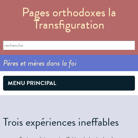
Aller au
Pages orthodoxes la
contenu
principal
Transfiguration
Formulaire de recherche
Search this site
Pères et mères dans la foi
MENU PRINCIPAL
Trois expériences ineffables