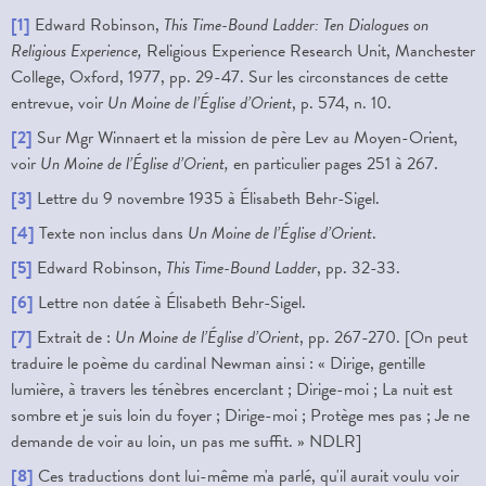
[1]
Edward Robinson,
This Time-Bound Ladder: Ten Dialogues on
Religious Experience,
Religious Experience Research Unit, Manchester
College, Oxford, 1977, pp. 29-47. Sur les circonstances de cette
entrevue, voir
Un Moine de l’Église d’Orient
, p. 574, n. 10.
[2]
Sur Mgr Winnaert et la mission de père Lev au Moyen-Orient,
voir
Un Moine de l’Église d’Orient,
en particulier pages 251 à 267.
[3]
Lettre du 9 novembre 1935 à Élisabeth Behr-Sigel.
[4]
Texte non inclus dans
Un Moine de l’Église d’Orient
.
[5]
Edward Robinson,
This Time-Bound Ladder
, pp. 32-33.
[6]
Lettre non datée à Élisabeth Behr-Sigel.
[7]
Extrait de :
Un Moine de l’Église d’Orient
, pp. 267-270. [On peut
traduire le poème du cardinal Newman ainsi : « Dirige, gentille
lumière, à travers les ténèbres encerclant ; Dirige-moi ; La nuit est
sombre et je suis loin du foyer ; Dirige-moi ; Protège mes pas ; Je ne
demande de voir au loin, un pas me suffit. » NDLR]
[8]
Ces traductions dont lui-même m'a parlé, qu'il aurait voulu voir