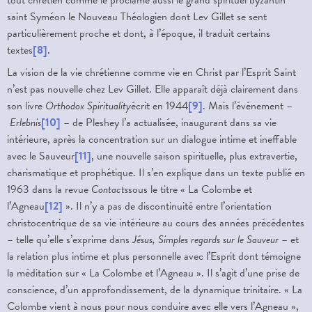
saint Syméon le Nouveau Théologien dont Lev Gillet se sent
particulièrement proche et dont, à l’époque, il traduit certains
textes
[8]
.
La vision de la vie chrétienne comme vie en Christ par l’Esprit Saint
n’est pas nouvelle chez Lev Gillet. Elle apparaît déjà clairement dans
son livre
Orthodox Spirituality
écrit en 1944
[9]
. Mais l’événement –
Erlebnis
[10]
– de Pleshey l’a actualisée, inaugurant dans sa vie
intérieure, après la concentration sur un dialogue intime et ineffable
avec le Sauveur
[11]
, une nouvelle saison spirituelle, plus extravertie,
charismatique et prophétique. Il s’en explique dans un texte publié en
1963 dans la revue
Contacts
sous le titre « La Colombe et
l’Agneau
[12]
». Il n’y a pas de discontinuité entre l’orientation
christocentrique de sa vie intérieure au cours des années précédentes
– telle qu’elle s’exprime dans
Jésus, Simples regards sur le Sauveur
– et
la relation plus intime et plus personnelle avec l’Esprit dont témoigne
la méditation sur « La Colombe et l’Agneau ». Il s’agit d’une prise de
conscience, d’un approfondissement, de la dynamique trinitaire. « La
Colombe vient à nous pour nous conduire avec elle vers l’Agneau »,