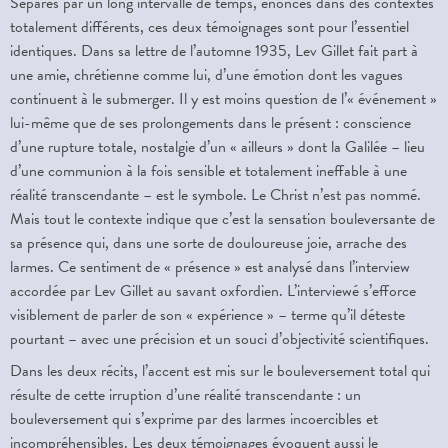
Séparés par un long intervalle de temps, énoncés dans des contextes
totalement différents, ces deux témoignages sont pour l’essentiel
identiques. Dans sa lettre de l’automne 1935, Lev Gillet fait part à
une amie, chrétienne comme lui, d’une émotion dont les vagues
continuent à le submerger. Il y est moins question de l’« événement »
lui-même que de ses prolongements dans le présent : conscience
d’une rupture totale, nostalgie d’un « ailleurs » dont la Galilée – lieu
d’une communion à la fois sensible et totalement ineffable à une
réalité transcendante – est le symbole. Le Christ n’est pas nommé.
Mais tout le contexte indique que c’est la sensation bouleversante de
sa présence qui, dans une sorte de douloureuse joie, arrache des
larmes. Ce sentiment de « présence » est analysé dans l’interview
accordée par Lev Gillet au savant oxfordien. L’interviewé s’efforce
visiblement de parler de son « expérience » – terme qu’il déteste
pourtant – avec une précision et un souci d’objectivité scientifiques.
Dans les deux récits, l’accent est mis sur le bouleversement total qui
résulte de cette irruption d’une réalité transcendante : un
bouleversement qui s’exprime par des larmes incoercibles et
incompréhensibles. Les deux témoignages évoquent aussi le