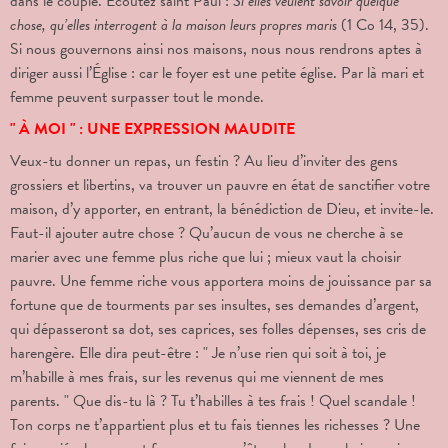
dans le couple. Écoutez saint Paul :
Si elles veulent savoir quelque
chose, qu’elles interrogent à la maison leurs propres maris
(1 Co 14, 35).
Si nous gouvernons ainsi nos maisons, nous nous rendrons aptes à
diriger aussi l’Église : car le foyer est une petite église. Par là mari et
femme peuvent surpasser tout le monde.
" À MOI " : UNE EXPRESSION MAUDITE
Veux-tu donner un repas, un festin ? Au lieu d’inviter des gens
grossiers et libertins, va trouver un pauvre en état de sanctifier votre
maison, d’y apporter, en entrant, la bénédiction de Dieu, et invite-le.
Faut-il ajouter autre chose ? Qu’aucun de vous ne cherche à se
marier avec une femme plus riche que lui ; mieux vaut la choisir
pauvre. Une femme riche vous apportera moins de jouissance par sa
fortune que de tourments par ses insultes, ses demandes d’argent,
qui dépasseront sa dot, ses caprices, ses folles dépenses, ses cris de
harengère. Elle dira peut-être : " Je n’use rien qui soit à toi, je
m’habille à mes frais, sur les revenus qui me viennent de mes
parents. " Que dis-tu là ? Tu t’habilles à tes frais ! Quel scandale !
Ton corps ne t’appartient plus et tu fais tiennes les richesses ? Une