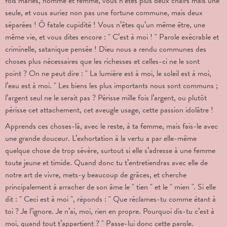
fois mariés, homme et femme, vous n’êtes plus deux chairs mais une
seule, et vous auriez non pas une fortune commune, mais deux
séparées ! Ô fatale cupidité ! Vous n’êtes qu’un même être, une
même vie, et vous dites encore :
" C’est à moi ! " Parole exécrable et
criminelle, satanique pensée ! Dieu nous a rendu communes des
choses plus nécessaires que les richesses et celles-ci ne le sont
point ? On ne peut dire : " La lumière est à moi, le soleil est à moi,
l’eau est à moi. " Les biens les plus importants nous sont communs ;
l’argent seul ne le serait pas ? Périsse mille fois l’argent, ou plutôt
périsse cet attachement, cet aveugle usage, cette passion idolâtre !
Apprends ces choses-là, avec le reste, à ta femme, mais fais-le avec
une grande douceur. L’exhortation à la vertu a par elle-même
quelque chose de trop sévère, surtout si elle s’adresse à une femme
toute jeune et timide. Quand donc tu t’entretiendras avec elle de
notre art de vivre, mets-y beaucoup de grâces, et cherche
principalement à arracher de son âme le " tien " et le " mien ". Si elle
dit : " Ceci est à moi ", réponds : " Que réclames-tu comme étant à
toi ? Je l’ignore. Je n’ai, moi, rien en propre. Pourquoi dis-tu c’est à
moi, quand tout t’appartient ? " Passe-lui donc cette parole.