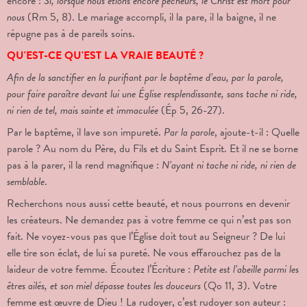
encore :
Si, lorsque nous étions encore pécheurs, le Christ est mort pour
nous
(Rm 5, 8). Le mariage accompli, il la pare, il la baigne, il ne
répugne pas à de pareils soins.
QU'EST-CE QU'EST LA VRAIE BEAUTÉ ?
Afin de la sanctifier en la purifiant par le baptême d’eau, par la parole,
pour faire paraître devant lui une Église resplendissante, sans tache ni ride,
ni rien de tel, mais sainte et immaculée
(Ép 5, 26-27).
Par le baptême, il lave son impureté.
Par la parole
, ajoute-t-il : Quelle
parole ? Au nom du Père, du Fils et du Saint Esprit. Et il ne se borne
pas à la parer, il la rend magnifique :
N’ayant ni tache ni ride, ni rien de
semblable
.
Recherchons nous aussi cette beauté, et nous pourrons en devenir
les créateurs. Ne demandez pas à votre femme ce qui n’est pas son
fait. Ne voyez-vous pas que l’Église doit tout au Seigneur ? De lui
elle tire son éclat, de lui sa pureté. Ne vous effarouchez pas de la
laideur de votre femme. Écoutez l’Écriture :
Petite est l’abeille parmi les
êtres ailés, et son miel dépasse toutes les douceurs
(Qo 11, 3). Votre
femme est œuvre de Dieu ! La rudoyer, c’est rudoyer son auteur :