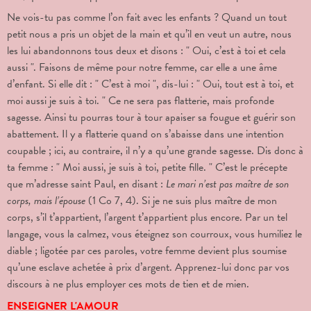
Ne vois-tu pas comme l’on fait avec les enfants ? Quand un tout
petit nous a pris un objet de la main et qu’il en veut un autre, nous
les lui abandonnons tous deux et disons : " Oui, c’est à toi et cela
aussi ". Faisons de même pour notre femme, car elle a une âme
d’enfant. Si elle dit : " C’est à moi ", dis-lui : " Oui, tout est à toi, et
moi aussi je suis à toi. " Ce ne sera pas flatterie, mais profonde
sagesse. Ainsi tu pourras tour à tour apaiser sa fougue et guérir son
abattement. Il y a flatterie quand on s’abaisse dans une intention
coupable ; ici, au contraire, il n’y a qu’une grande sagesse. Dis donc à
ta femme : " Moi aussi, je suis à toi, petite fille. " C’est le précepte
que m’adresse saint Paul, en disant :
Le mari n’est pas maître de son
corps, mais l’épouse
(1 Co 7, 4). Si je ne suis plus maître de mon
corps, s’il t’appartient, l’argent t’appartient plus encore. Par un tel
langage, vous la calmez, vous éteignez son courroux, vous humiliez le
diable ; ligotée par ces paroles, votre femme devient plus soumise
qu’une esclave achetée à prix d’argent. Apprenez-lui donc par vos
discours à ne plus employer ces mots de tien et de mien.
ENSEIGNER L'AMOUR