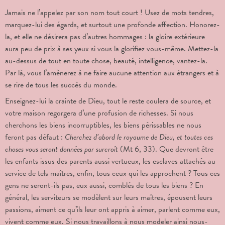
Jamais ne l’appelez par son nom tout court ! Usez de mots tendres,
marquez-lui des égards, et surtout une profonde affection. Honorez-
la, et elle ne désirera pas d’autres hommages : la gloire extérieure
aura peu de prix à ses yeux si vous la glorifiez vous-même. Mettez-la
au-dessus de tout en toute chose, beauté, intelligence, vantez-la.
Par là, vous l’amènerez à ne faire aucune attention aux étrangers et à
se rire de tous les succès du monde.
Enseignez-lui la crainte de Dieu, tout le reste coulera de source, et
votre maison regorgera d’une profusion de richesses. Si nous
cherchons les biens incorruptibles, les biens périssables ne nous
feront pas défaut :
Cherchez d’abord le royaume de Dieu, et toutes ces
choses vous seront données par surcroît
(Mt 6, 33). Que devront être
les enfants issus des parents aussi vertueux, les esclaves attachés au
service de tels maîtres, enfin, tous ceux qui les approchent ? Tous ces
gens ne seront-ils pas, eux aussi, comblés de tous les biens ? En
général, les serviteurs se modèlent sur leurs maîtres, épousent leurs
passions, aiment ce qu’ils leur ont appris à aimer, parlent comme eux,
vivent comme eux. Si nous travaillons à nous modeler ainsi nous-