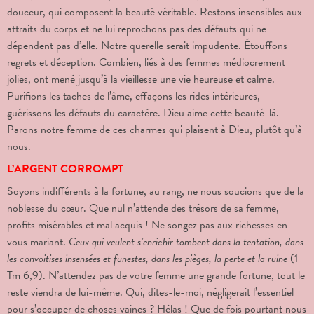
douceur, qui composent la beauté véritable. Restons insensibles aux
attraits du corps et ne lui reprochons pas des défauts qui ne
dépendent pas d’elle. Notre querelle serait impudente. Étouffons
regrets et déception. Combien, liés à des femmes médiocrement
jolies, ont mené jusqu’à la vieillesse une vie heureuse et calme.
Purifions les taches de l’âme, effaçons les rides intérieures,
guérissons les défauts du caractère. Dieu aime cette beauté-là.
Parons notre femme de ces charmes qui plaisent à Dieu, plutôt qu’à
nous.
L’ARGENT CORROMPT
Soyons indifférents à la fortune, au rang, ne nous soucions que de la
noblesse du cœur. Que nul n’attende des trésors de sa femme,
profits misérables et mal acquis ! Ne songez pas aux richesses en
vous mariant.
Ceux qui veulent s’enrichir tombent dans la tentation, dans
les convoitises insensées et funestes, dans les pièges, la perte et la ruine
(1
Tm 6,9). N’attendez pas de votre femme une grande fortune, tout le
reste viendra de lui-même. Qui, dites-le-moi, négligerait l’essentiel
pour s’occuper de choses vaines ? Hélas ! Que de fois pourtant nous