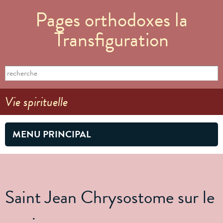
Aller au
Pages orthodoxes la
contenu
principal
Transfiguration
Formulaire de recherche
Search this site
Vie spirituelle
MENU PRINCIPAL
Saint Jean Chrysostome sur le