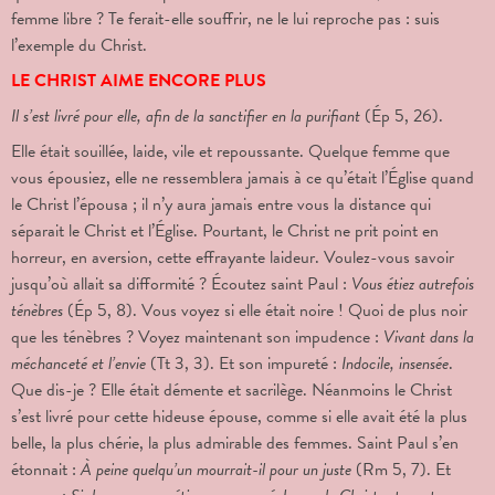
femme libre ? Te ferait-elle souffrir, ne le lui reproche pas : suis
l’exemple du Christ.
LE CHRIST AIME ENCORE PLUS
Il s’est livré pour elle, afin de la sanctifier en la purifiant
(Ép 5, 26).
Elle était souillée, laide, vile et repoussante. Quelque femme que
vous épousiez, elle ne ressemblera jamais à ce qu’était l’Église quand
le Christ l’épousa ; il n’y aura jamais entre vous la distance qui
séparait le Christ et l’Église. Pourtant, le Christ ne prit point en
horreur, en aversion, cette effrayante laideur. Voulez-vous savoir
jusqu’où allait sa difformité ? Écoutez saint Paul :
Vous étiez autrefois
ténèbres
(Ép 5,
8). Vous voyez si elle était noire ! Quoi de plus noir
que les ténèbres ? Voyez maintenant son impudence :
Vivant dans la
méchanceté et l’envie
(Tt 3, 3). Et son impureté :
Indocile, insensée
.
Que dis-je ? Elle était démente et sacrilège. Néanmoins le Christ
s’est livré pour cette hideuse épouse, comme si elle avait été la plus
belle, la plus chérie, la plus admirable des femmes. Saint Paul s’en
étonnait :
À peine quelqu’un mourrait-il pour un juste
(Rm 5, 7). Et