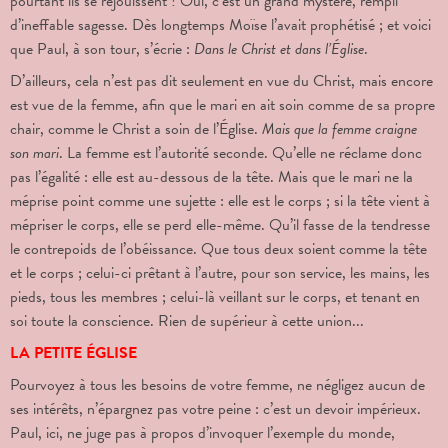
pourtant ils se réjouissent ! Oui, c’est un grand mystère, rempli
d’ineffable sagesse. Dès longtemps Moïse l’avait prophétisé ; et voici
que Paul, à son tour, s’écrie :
Dans le Christ et dans l’Église
.
D’ailleurs, cela n’est pas dit seulement en vue du Christ, mais encore
est vue de la femme, afin que le mari en ait soin comme de sa propre
chair, comme le Christ a soin de l’Église.
Mais que la femme craigne
son mari
. La femme est l’autorité seconde. Qu’elle ne réclame donc
pas l’égalité : elle est au-dessous de la tête. Mais que le mari ne la
méprise point comme une sujette : elle est le corps ; si la tête vient à
mépriser le corps, elle se perd elle-même. Qu’il fasse de la tendresse
le contrepoids de l’obéissance. Que tous deux soient comme la tête
et le corps ; celui-ci prêtant à l’autre, pour son service, les mains, les
pieds, tous les membres ; celui-là veillant sur le corps, et tenant en
soi toute la conscience. Rien de supérieur à cette union...
LA PETITE ÉGLISE
Pourvoyez à tous les besoins de votre femme, ne négligez aucun de
ses intérêts, n’épargnez pas votre peine : c’est un devoir impérieux.
Paul, ici, ne juge pas à propos d’invoquer l’exemple du monde,