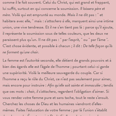
comme il le fait souvent. Celui du Christ, qui est grand et frappant,
lui suffit, surtout en qui concerne la soumission.
Il laissera père et
mère
. Voilà qui est emprunté au monde. Mais il ne dit pas : " et
habitera avec elle, " mais :
s’attachera à elle
, marquent ainsi une intime
union, une vive tendresse. Et il ne s’en tient pas là : parce qu’il ajoute,
il représente la soumission sous de telles couleurs, que les deux ne
paraissent plus qu’un. Il ne dit pas : " par l’esprit, " ou " par l’âme ".
C’est chose évidente, et possible à chacun ; il dit :
De telle façon qu’ils
ne forment qu’une chair
.
La femme est l’autorité seconde, elle détient de grands pouvoirs et à
bien des égards elle est l’égale de l’homme ; pourtant celui-ci garde
une supériorité. Voilà la meilleure sauvegarde du couple. Car si
l’homme a reçu le rôle du Christ, ce n’est pas seulement pour aimer,
mais encore pour instruire :
Afin qu’elle soit sainte et immaculée
; tendis
que ces mots :
chair, il s’attachera
, regardent l’obligation d’aimer. Si
vous rendez votre femme pure et sans tache, tout le reste s’ensuit.
Cherchez les choses de Dieu et les humaines viendront d’elles-
mêmes. Faites l’éducation de votre femme ; par là l’union s’établit