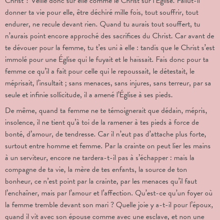
Christ ? Veille donc sur elle comme le Christ sur l’Église. Fallût-il
donner ta vie pour elle, être déchiré mille fois, tout souffrir, tout
endurer, ne recule devant rien. Quand tu aurais tout souffert, tu
n’aurais point encore approché des sacrifices du Christ. Car avant de
te dévouer pour la femme, tu
t’es uni à elle : tandis que le Christ s’est
immolé pour une Église qui le fuyait et le haïssait. Fais donc pour ta
femme ce qu’il a fait pour celle qui le repoussait, le détestait, le
méprisait, l’insultait ; sans menaces, sans injures, sans terreur, par sa
seule et infinie sollicitude, il a amené l’Église à ses pieds.
De même, quand ta femme ne te témoignerait que dédain, mépris,
insolence, il ne tient qu’à toi de la ramener à tes pieds à force de
bonté, d’amour, de tendresse. Car il n’eut pas d’attache plus forte,
surtout entre homme et femme. Par la crainte on peut lier les mains
à un serviteur, encore ne tardera-t-il pas à s’échapper : mais la
compagne de ta vie, la mère de tes enfants, la source de ton
bonheur, ce n’est point par la crainte, par les menaces qu’il faut
l’enchaîner, mais par l’amour et l’affection. Qu’est-ce qu’un foyer où
la femme tremble devant son mari ? Quelle joie y a-t-il pour l’époux,
quand il vit avec son épouse comme avec une esclave, et non une