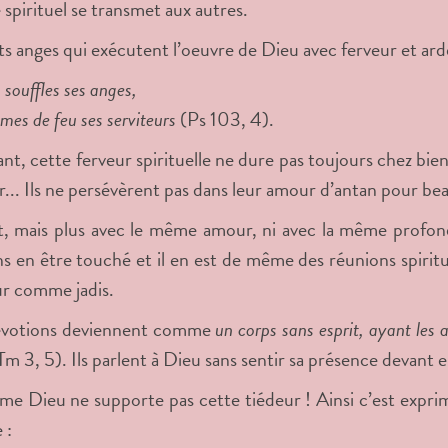
spirituel se transmet aux autres.
ts anges qui exécutent l’oeuvre de Dieu avec ferveur et arde
s souffles ses anges,
es de feu ses serviteurs
(Ps 103, 4).
t, cette ferveur spirituelle ne dure pas toujours chez bien 
ur... Ils ne persévèrent pas dans leur amour d’antan pour be
nt, mais plus avec le même amour, ni avec la même profonde
ns en être touché et il en est de même des réunions spiritue
r comme jadis.
évotions deviennent comme
un corps sans esprit, ayant les a
Tm 3, 5). Ils parlent à Dieu sans sentir sa présence devant e
 Dieu ne supporte pas cette tiédeur ! Ainsi c’est exprimé d
 :