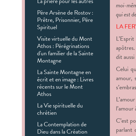
La prière pour les autres
moi-même 
Père Arsène de Rostov :
qui est d
Prêtre, Prisonnier, Père
LA FER
Spirituel
Visite virtuelle du Mont
L’Esprit
Athos : Pérégrinations
apôtres.
d'un familier de la Sainte
dit aussi
Montagne
Celui qu
La Sainte Montagne en
amour, s
écrit et en image : Livres
récents sur le Mont
s’embrase
Athos
L’amour
La Vie spirituelle du
l’amour à
chrétien
C’est po
La Contemplation de
parlant 
Dieu dans la Création