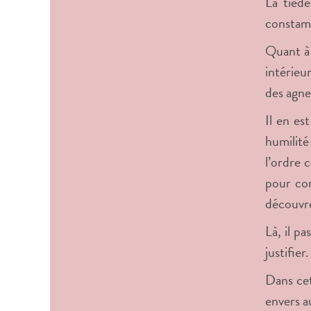
La tiéde
constamm
Quant à 
intérieu
des agne
Il en es
humilité
l’ordre 
pour cor
découvre 
Là, il p
justifier.
Dans cet
envers a