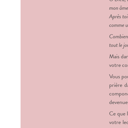
mon âme a
Après toi
comme un
Combien j
tout le jo
Mais dan
votre co
Vous pou
prière d
componct
devenue 
Ce que l
votre le