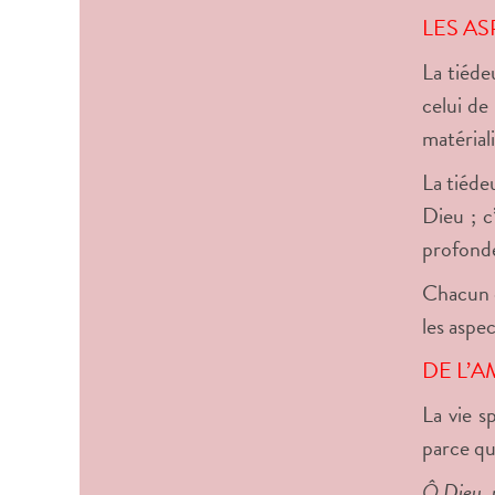
LES A
La tiéde
celui de 
matérial
La tiéde
Dieu ; c
profonde
Chacun d
les aspec
DE L’A
La vie s
parce qu
Ô Dieu, m