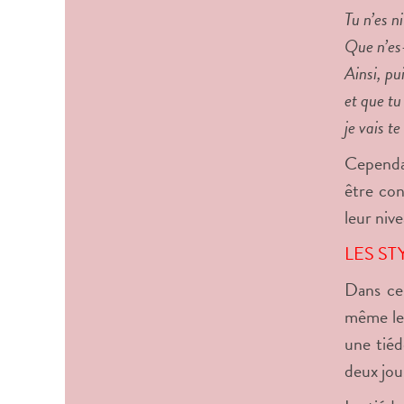
Tu n’es n
Que n’es-
Ainsi, pu
et que tu
je vais 
Cependan
être con
leur niv
LES ST
Dans ce 
même les
une tiéd
deux joui