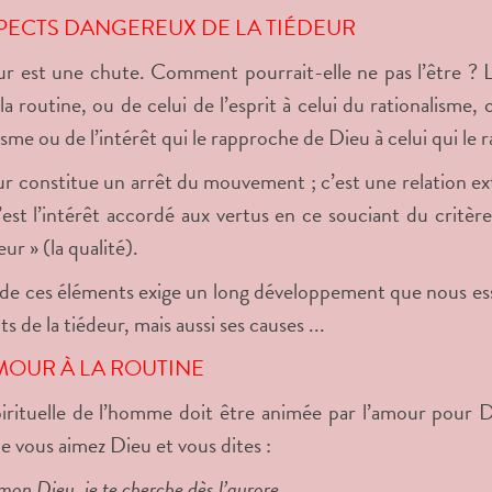
SPECTS DANGEREUX DE LA TIÉDEUR
ur est une chute. Comment pourrait-elle ne pas l’être ? 
la routine, ou de celui de l’esprit à celui du rationalisme, 
isme ou de l’intérêt qui le rapproche de Dieu à celui qui l
ur constitue un arrêt du mouvement ; c’est une relation ext
’est l’intérêt accordé aux vertus en ce souciant du critère
ur » (la qualité).
e ces éléments exige un long développement que nous es
ts de la tiédeur, mais aussi ses causes ...
MOUR À LA ROUTINE
pirituelle de l’homme doit être animée par l’amour pour 
e vous aimez Dieu et vous dites :
on Dieu, je te cherche dès l’aurore