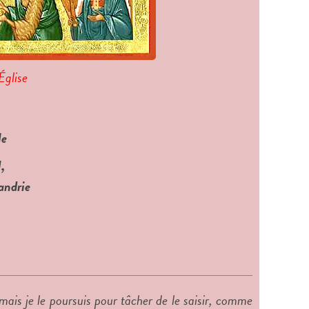
'Église
,
andrie
 mais je le poursuis pour tâcher de le saisir, comme