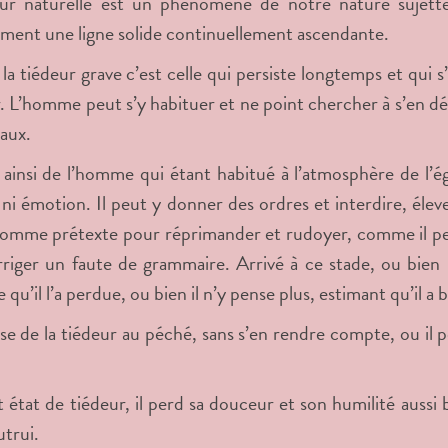
ur naturelle est un phénomène de notre nature sujette 
ent une ligne solide continuellement ascendante.
la tiédeur grave c’est celle qui persiste longtemps et qui
r. L’homme peut s’y habituer et ne point chercher à s’en déb
aux.
t ainsi de l’homme qui étant habitué à l’atmosphère de l’ég
 ni émotion. Il peut y donner des ordres et interdire, éleve
comme prétexte pour réprimander et rudoyer, comme il peu
riger un faute de grammaire. Arrivé à ce stade, ou bien il
qu’il l’a perdue, ou bien il n’y pense plus, estimant qu’il a b
asse de la tiédeur au péché, sans s’en rendre compte, ou il
 état de tiédeur, il perd sa douceur et son humilité aussi b
utrui.