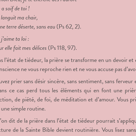
 soif de toi !
 languit ma chair,
e terre déserte, sans eau
(Ps 62, 2).
’aime ta loi :
ur elle fait mes délices
(Ps 118, 97).
s l’état de tiédeur, la prière se transforme en un devoir e
nscience ne vous reproche rien et ne vous accuse pas d’avo
vez prier sans désir sincère, sans sentiment, sans ferveu
ans ce cas perd tous les éléments qui en font une prière
ion, de piété, de foi, de méditation et d’amour. Vous priez
une simple routine.
’on dit de la prière dans l’état de tiédeur pourrait s’appli
cture de la Sainte Bible devient routinière. Vous lisez sa