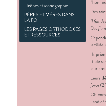
l’homme 
Icônes et iconographie
Des sain
PÈRES ET MÈRES DANS
LA FOI
Il fait de
Des flamm
LES PAGES ORTHODOXES
ET RESSOURCES
Cependan
la tiéde
Ils prie
Bible sa
leur cœu
Leurs d
force
(2 
Oh comme
Laodicée