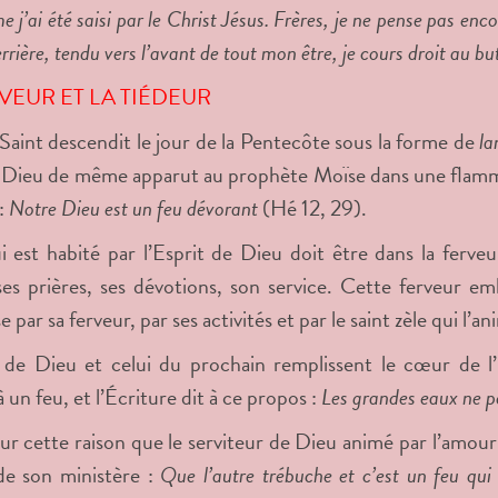
j’ai été saisi par le Christ Jésus.
Frères, je ne pense pas encor
errière, tendu vers l’avant de tout mon être, je cours droit au bu
VEUR ET LA TIÉDEUR
 Saint descendit le jour de la Pentecôte sous la forme de
la
 Dieu de même apparut au prophète Moïse dans une flamme 
 :
Notre Dieu est un feu dévorant
(Hé 12, 29).
i est habité par l’Esprit de Dieu doit être dans la ferve
es prières, ses dévotions, son service. Cette ferveur emb
 par sa ferveur, par ses activités et par le saint zèle qui l’an
 de Dieu et celui du prochain remplissent le cœur de l
 un feu, et l’Écriture dit à ce propos :
Les grandes eaux ne p
ur cette raison que le serviteur de Dieu animé par l’amour
de son ministère :
Que l’autre trébuche et c’est un feu qui