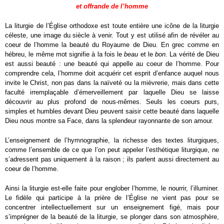
et offrande de l’homme
La liturgie de l’Église orthodoxe est toute entière une icône de la liturgie
céleste, une image du siècle à venir. Tout y est utilisé afin de révéler au
coeur de l’homme la beauté du Royaume de Dieu. En grec comme en
hébreu, le même mot signifie à la fois le
beau
et le
bon
. La vérité de Dieu
est aussi beauté : une beauté qui appelle au coeur de l’homme. Pour
comprendre cela, l’homme doit acquérir cet esprit d’enfance auquel nous
invite le Christ, non pas dans la naïveté ou la mièvrerie, mais dans cette
faculté irremplaçable d’émerveillement par laquelle Dieu se laisse
découvrir au plus profond de nous-mêmes. Seuls les coeurs purs,
simples et humbles devant Dieu peuvent saisir cette beauté dans laquelle
Dieu nous montre sa Face, dans la splendeur rayonnante de son amour.
L’enseignement de l’hymnographie, la richesse des textes liturgiques,
comme l’ensemble de ce que l’on peut appeler l’esthétique liturgique, ne
s’adressent pas uniquement à la raison ; ils parlent aussi directement au
coeur de l’homme.
Ainsi la liturgie est-elle faite pour englober l’homme, le nourrir, l’illuminer.
Le fidèle qui participe à la prière de l’Église ne vient pas pour se
concentrer intellectuellement sur un enseignement figé, mais pour
s’imprégner de la beauté de la liturgie, se plonger dans son atmosphère,