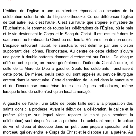
L’édifice de l’église a une architecture répondant au besoins de la
célébration selon le rite de l’Église orthodoxe. Ce qui différencie l’église
de tout autre lieu, c’est l’autel. C’est sur l’autel que s’opère le mystère de
l’Eucharistie, le sommet de toutes les célébrations de l’Église, où le pain
et le vin deviennent le Corps et le Sang du Christ. Il est assimilé dans le
sacrement au tombeau du Christ où eut lieu la Résurrection de son corps.
L’espace entourant l’autel, le sanctuaire, est délimité par une cloison
supportant des icônes, l’iconostase. Au centre de cette cloison s’ouvre
une porte à double-battants donnant directement sur l’autel. De chaque
côté de cette porte, on trouve généralement l’icône du Christ à droite, et
celle de la Mère de Dieu à gauche. Seuls les célébrants franchissent
cette porte. De même, seuls ceux qui sont appelés au service liturgique
entrent dans le sanctuaire. Cette disposition de l’autel dans le sanctuaire
et de l’iconostase caractérise toutes les églises orthodoxes, même
lorsque le lieu de culte n’est qu’un local aménagé.
À gauche de l’autel, une table de petite taille sert à la préparation des
saints dons : la prothèse. Avant le début de la célébration, le calice et la
patène (disque sur lequel vient reposer le saint pain pendant la
célébration) sont disposés sur la prothèse. Le célébrant remplit le calice
de vin et d’eau et découpe dans un petit pain préparé spécialement le
morceau qui deviendra le Corps du Christ et le dispose sur la patène. Au