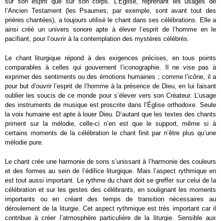
sur son esprit que sur son corps. L’Église, reprenant les usages de
l’Ancien Testament (les Psaumes, par exemple, sont avant tout des
prières chantées), a toujours utilisé le chant dans ses célébrations. Elle a
ainsi créé un univers sonore apte à élever l’esprit de l’homme en le
pacifiant, pour l’ouvrir à la contemplation des mystères célébrés.
Le chant liturgique répond à des exigences précises, en tous points
comparables à celles qui gouvernent l’iconographie. Il ne vise pas à
exprimer des sentiments ou des émotions humaines ; comme l’icône, il a
pour but d’ouvrir l’esprit de l’homme à la présence de Dieu, en lui faisant
oublier les soucis de ce monde pour s’élever vers son Créateur. L’usage
des instruments de musique est proscrite dans l’Église orthodoxe. Seule
la voix humaine est apte à louer Dieu. D’autant que les textes des chants
priment sur la mélodie, celle-ci n’en est que le support, même si à
certains moments de la célébration le chant finit par n’être plus qu’une
mélodie pure.
Le chant crée une harmonie de sons s’unissant à l’harmonie des couleurs
et des formes au sein de l’édifice liturgique. Mais l’aspect rythmique en
est tout aussi important. Le rythme du chant doit se greffer sur celui de la
célébration et sur les gestes des célébrants, en soulignant les moments
importants ou en créant des temps de transition nécessaires au
déroulement de la liturgie. Cet aspect rythmique est très important car il
contribue à créer l’atmosphère particulière de la liturgie. Sensible aux