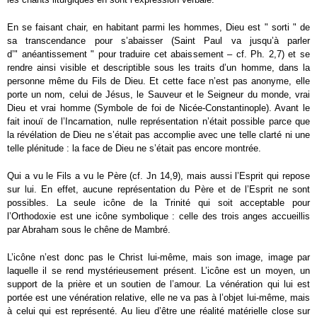
En se faisant chair, en habitant parmi les hommes, Dieu est " sorti " de
sa transcendance pour s’abaisser (Saint Paul va jusqu’à parler
d’" anéantissement " pour traduire cet abaissement – cf. Ph. 2,7) et se
rendre ainsi visible et descriptible sous les traits d’un homme, dans la
personne même du Fils de Dieu. Et cette face n’est pas anonyme, elle
porte un nom, celui de Jésus, le Sauveur et le Seigneur du monde, vrai
Dieu et vrai homme (Symbole de foi de Nicée-Constantinople). Avant le
fait inouï de l’Incarnation, nulle représentation n’était possible parce que
la révélation de Dieu ne s’était pas accomplie avec une telle clarté ni une
telle plénitude : la face de Dieu ne s’était pas encore montrée.
Qui a vu le Fils a vu le Père (cf. Jn 14,9), mais aussi l’Esprit qui repose
sur lui. En effet, aucune représentation du Père et de l’Esprit ne sont
possibles. La seule icône de la Trinité qui soit acceptable pour
l’Orthodoxie est une icône symbolique : celle des trois anges accueillis
par Abraham sous le chêne de Mambré.
L’icône n’est donc pas le Christ lui-même, mais son image, image par
laquelle il se rend mystérieusement présent. L’icône est un moyen, un
support de la prière et un soutien de l’amour. La vénération qui lui est
portée est une vénération relative, elle ne va pas à l’objet lui-même, mais
à celui qui est représenté. Au lieu d’être une réalité matérielle close sur