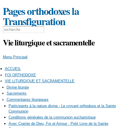
Aller au
Pages orthodoxes la
contenu
principal
Transfiguration
Formulaire de recherche
Search this site
Vie liturgique et sacramentelle
Menu Principal
ACCUEIL
FOI ORTHODOXE
VIE LITURGIQUE ET SACRAMENTELLE
Divine liturgie
Sacrements
Commentaires liturgiques
Participants à la nature divine - Le croyant orthodoxe et la Sainte
Communion
Conditions générales de la communion eucharistique
Avec Crainte de Dieu, Foi et Amour : Petit Livre de la Sainte