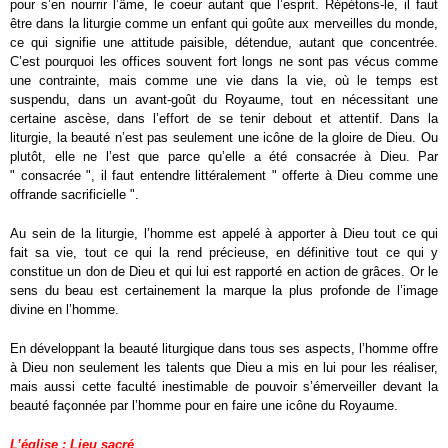
pour s’en nourrir l’âme, le coeur autant que l’esprit. Répétons-le, il faut
être dans la liturgie comme un enfant qui goûte aux merveilles du monde,
ce qui signifie une attitude paisible, détendue, autant que concentrée.
C’est pourquoi les offices souvent fort longs ne sont pas vécus comme
une contrainte, mais comme une vie dans la vie, où le temps est
suspendu, dans un avant-goût du Royaume, tout en nécessitant une
certaine ascèse, dans l’effort de se tenir debout et attentif. Dans la
liturgie, la beauté n’est pas seulement une icône de la gloire de Dieu. Ou
plutôt, elle ne l’est que parce qu’elle a été consacrée à Dieu. Par
" consacrée ", il faut entendre littéralement " offerte à Dieu comme une
offrande sacrificielle ".
Au sein de la liturgie, l’homme est appelé à apporter à Dieu tout ce qui
fait sa vie, tout ce qui la rend précieuse, en définitive tout ce qui y
constitue un don de Dieu et qui lui est rapporté en action de grâces. Or le
sens du beau est certainement la marque la plus profonde de l’image
divine en l’homme.
En développant la beauté liturgique dans tous ses aspects, l’homme offre
à Dieu non seulement les talents que Dieu a mis en lui pour les réaliser,
mais aussi cette faculté inestimable de pouvoir s’émerveiller devant la
beauté façonnée par l’homme pour en faire une icône du Royaume.
L’église : Lieu sacré