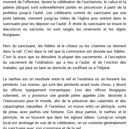
moment de l’offertoire, durant la célébration de l’eucharistie, le calice et la
patène (disque) sont solennellement portés en procession à partir de la
prothèse jusqu’à l’autel. Les célébrants sortent du sanctuaire par une
porte latérale, viennent jusqu’au milieu de l’église puis entrent dans le
sanctuaire pour les déposer sur l’autel. À droite du sanctuaire se trouve le
diaconicon ou sacristie, où sont rangés les ornements et les objets
liturgiques.
Hors du sanctuaire, les fidèles et le choeur ou les chantres se tiennent
dans la nef. C’est dans la nef que la communion est donnée aux fidèles.
C’est là aussi que se déroulent la plupart des sacrements, à l’exception
du sacrement de l’ordination, qui a lieu à l’autel, et de l’onction des
malades, qui peut se faire au domicile du souffrant ou à l’hôpital.
Le narthex est un vestibule entre la nef et l’extérieur où se tiennent les
pénitents. Les moines, qui sont des pénitents avant toute chose, y disent
les offices typiquement monastiques. Lors des offices liturgiques
solennels, on y prononce une grande prière appelée
Litie
, destinée à
l’intercession pour le monde, afin de le préserver des calamités et des
catastrophes naturelles. À l’extérieur, on trouve enfin un péristyle, sorte
de préau avec parfois une fontaine. Ces deux parties, le narthex et le
péristyle, ne se trouvent que dans les églises bâties. Lorsqu’un simple
local est aménagé en vue de la célébration, on se contente généralement
du sanctuaire avec son iconostase et de la nef.