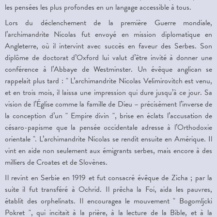
les pensées les plus profondes en un langage accessible à tous.
Lors du déclenchement de la première Guerre mondiale,
l’archimandrite Nicolas fut envoyé en mission diplomatique en
Angleterre, où il intervint avec succès en faveur des Serbes. Son
diplôme de doctorat d’Oxford lui valut d’être invité à donner une
conférence à l’Abbaye de Westminster. Un évêque anglican se
rappelait plus tard : " L’archimandrite Nicolas Velimirovitch est venu,
et en trois mois, il laissa une impression qui dure jusqu’à ce jour. Sa
vision de l’Église comme la famille de Dieu – précisément l’inverse de
la conception d’un " Empire divin ", brise en éclats l’accusation de
césaro-papisme que la pensée occidentale adresse à l’Orthodoxie
orientale ". L’archimandrite Nicolas se rendit ensuite en Amérique. Il
vint en aide non seulement aux émigrants serbes, mais encore à des
milliers de Croates et de Slovènes.
Il revint en Serbie en 1919 et fut consacré évêque de Zicha ; par la
suite il fut transféré à Ochrid. Il prêcha la Foi, aida les pauvres,
établit des orphelinats. Il encouragea le mouvement " Bogomljcki
Pokret ", qui incitait à la prière, à la lecture de la Bible, et à la