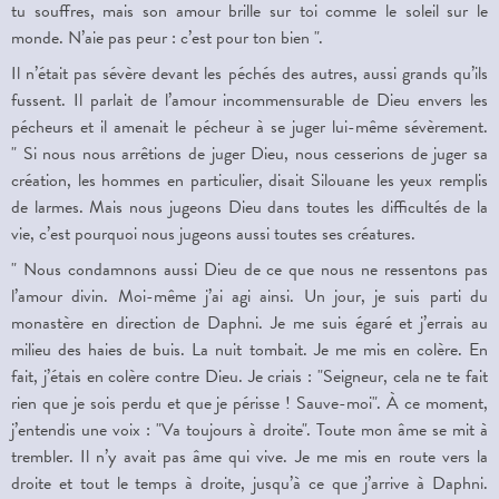
tu souffres, mais son amour brille sur toi comme le soleil sur le
monde. N’aie pas peur : c’est pour ton bien ".
Il n’était pas sévère devant les péchés des autres, aussi grands qu’ils
fussent. Il parlait de l’amour incommensurable de Dieu envers les
pécheurs et il amenait le pécheur à se juger lui-même sévèrement.
" Si nous nous arrêtions de juger Dieu, nous cesserions de juger sa
création, les hommes en particulier, disait Silouane les yeux remplis
de larmes. Mais nous jugeons Dieu dans toutes les difficultés de la
vie, c’est pourquoi nous jugeons aussi toutes ses créatures.
" Nous condamnons aussi Dieu de ce que nous ne ressentons pas
l’amour divin. Moi-même j’ai agi ainsi. Un jour, je suis parti du
monastère en direction de Daphni. Je me suis égaré et j’errais au
milieu des haies de buis. La nuit tombait. Je me mis en colère. En
fait, j’étais en colère contre Dieu. Je criais : "Seigneur, cela ne te fait
rien que je sois perdu et que je périsse ! Sauve-moi". À ce moment,
j’entendis une voix : "Va toujours à droite". Toute mon âme se mit à
trembler. Il n’y avait pas âme qui vive. Je me mis en route vers la
droite et tout le temps à droite, jusqu’à ce que j’arrive à Daphni.