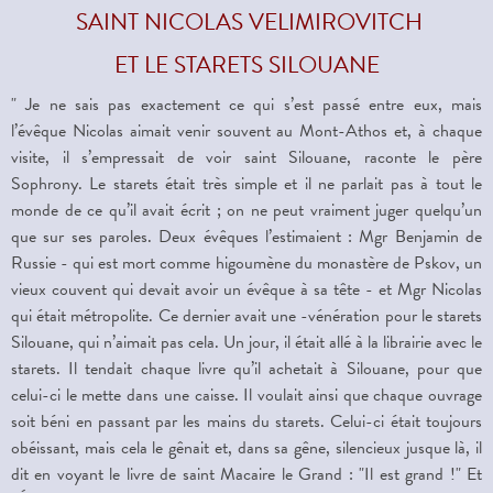
SAINT NICOLAS VELIMIROVITCH
ET LE STARETS SILOUANE
" Je ne sais pas exactement ce qui s’est passé entre eux, mais
l’évêque Nicolas aimait venir souvent au Mont-Athos et, à chaque
visite, il s’empressait de voir saint Silouane, raconte le père
Sophrony. Le starets était très simple et il ne parlait pas à tout le
monde de ce qu’il avait écrit ; on ne peut vraiment juger quelqu’un
que sur ses paroles. Deux évêques l’estimaient : Mgr Benjamin de
Russie - qui est mort comme higoumène du monastère de Pskov, un
vieux couvent qui devait avoir un évêque à sa tête - et Mgr Nicolas
qui était métropolite. Ce dernier avait une -vénération pour le starets
Silouane, qui n’aimait pas cela. Un jour, il était allé à la librairie avec le
starets. Il tendait chaque livre qu’il achetait à Silouane, pour que
celui-ci le mette dans une caisse. Il voulait ainsi que chaque ouvrage
soit béni en passant par les mains du starets. Celui-ci était toujours
obéissant, mais cela le gênait et, dans sa gêne, silencieux jusque là, il
dit en voyant le livre de saint Macaire le Grand : "Il est grand !" Et