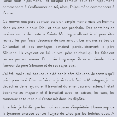
j’aime mon higoumène." Et lorsque l’amour pour ton higoumène
commencera à s’enflammer en toi, alors, l’higoumène commencera à
t’aimer.
Ce merveilleux père spirituel était un simple moine mais un homme
riche en amour pour Dieu et pour son prochain. Des centaines de
moines venus de toute la Sainte Montagne allaient à lui pour être
réchauffés par l’incandescence de son amour. Les moines serbes de
Chilandari et des ermitages aimaient particulièrement le père
Silouane. Ils voyaient en lui un vrai père spirituel qui les faisaient
revivre par son amour. Pour très longtemps, ils se souviendront de
l’amour du père Silouane et de ses sages avis.
J’ai été, moi aussi, beaucoup aidé par le père Silouane. Je sentais qu’il
priait pour moi. Chaque fois que je visitais la Sainte Montagne, je me
dépêchais de le rejoindre. Il travaillait durement au monastère. Il était
économe au magasin et il travaillait avec les caisses, les sacs, les
tonneaux et tout ce qui s’entassait dans les dépôts.
Une fois, je lui dis que les moines russes s’inquiétaient beaucoup de
la tyrannie exercée contre l’Église de Dieu par les bolcheviques. À