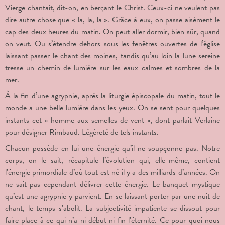
Vierge chantait, dit-on, en berçant le Christ. Ceux-ci ne veulent pas
dire autre chose que « la, la, la ». Grâce à eux, on passe aisément le
cap des deux heures du matin. On peut aller dormir, bien sûr, quand
on veut. Ou s’étendre dehors sous les fenêtres ouvertes de l’église
laissant passer le chant des moines, tandis qu’au loin la lune sereine
tresse un chemin de lumière sur les eaux calmes et sombres de la
mer.
À la fin d’une agrypnie, après la liturgie épiscopale du matin, tout le
monde a une belle lumière dans les yeux. On se sent pour quelques
instants cet « homme aux semelles de vent », dont parlait Verlaine
pour désigner Rimbaud. Légèreté de tels instants.
Chacun possède en lui une énergie qu’il ne soupçonne pas. Notre
corps, on le sait, récapitule l’évolution qui, elle-même, contient
l’énergie primordiale d’où tout est né il y a des milliards d’années. On
ne sait pas cependant délivrer cette énergie. Le banquet mystique
qu’est une agrypnie y parvient. En se laissant porter par une nuit de
chant, le temps s’abolit. La subjectivité impatiente se dissout pour
faire place à ce qui n’a ni début ni fin l’éternité. Ce pour quoi nous