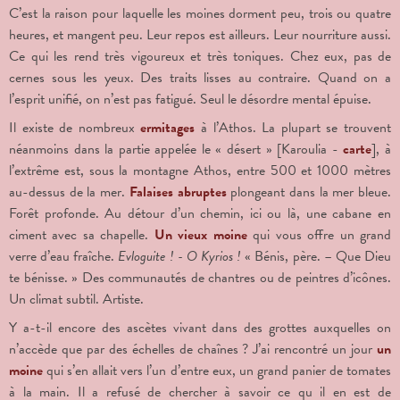
C’est la raison pour laquelle les moines dorment peu, trois ou quatre
heures, et mangent peu. Leur repos est ailleurs. Leur nourriture aussi.
Ce qui les rend très vigoureux et très toniques. Chez eux, pas de
cernes sous les yeux. Des traits lisses au contraire. Quand on a
l’esprit unifié, on n’est pas fatigué. Seul le désordre mental épuise.
Il existe de nombreux
ermitages
à l’Athos. La plupart se trouvent
néanmoins dans la partie appelée le « désert » [Karoulia -
carte
], à
l’extrême est, sous la montagne Athos, entre 500 et 1000 mètres
au-dessus de la mer.
Falaises abruptes
plongeant dans la mer bleue.
Forêt profonde. Au détour d’un chemin, ici ou là, une cabane en
ciment avec sa chapelle.
Un vieux moine
qui vous offre un grand
verre d’eau fraîche.
Evloguite ! - O Kyrios !
« Bénis, père. – Que Dieu
te bénisse. » Des communautés de chantres ou de peintres d’icônes.
Un climat subtil. Artiste.
Y a-t-il encore des ascètes vivant dans des grottes auxquelles on
n’accède que par des échelles de chaînes ? J’ai rencontré un jour
un
moine
qui s’en allait vers l’un d’entre eux, un grand panier de tomates
à la main. Il a refusé de chercher à savoir ce qu il en est de