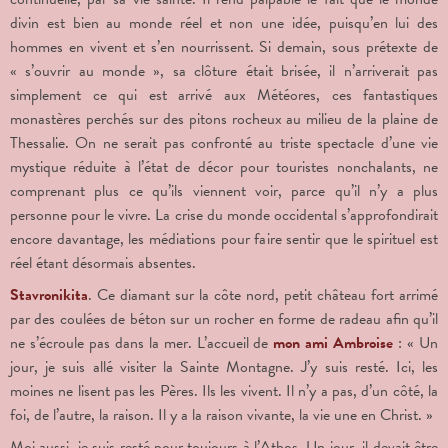
divin est bien au monde réel et non une idée, puisqu’en lui des
hommes en vivent et s’en nourrissent. Si demain, sous prétexte de
« s’ouvrir au monde », sa clôture était brisée, il n’arriverait pas
simplement ce qui est arrivé aux Météores, ces fantastiques
monastères perchés sur des pitons rocheux au milieu de la plaine de
Thessalie. On ne serait pas confronté au triste spectacle d’une vie
mystique réduite à l’état de décor pour touristes nonchalants, ne
comprenant plus ce qu’ils viennent voir, parce qu’il n’y a plus
personne pour le vivre. La crise du monde occidental s’approfondirait
encore davantage, les médiations pour faire sentir que le spirituel est
réel étant désormais absentes.
Stavronikita
. Ce diamant sur la côte nord, petit château fort arrimé
par des coulées de béton sur un rocher en forme de radeau afin qu’il
ne s’écroule pas dans la mer. L’accueil de
mon ami Ambroise
: « Un
jour, je suis allé visiter la Sainte Montagne. J’y suis resté. Ici, les
moines ne lisent pas les Pères. Ils les vivent. Il n’y a pas, d’un côté, la
foi, de l’autre, la raison. Il y a la raison vivante, la vie une en Christ. »
Moi aussi, je suis resté pour toujours à l’Athos. Un jour, il devait être