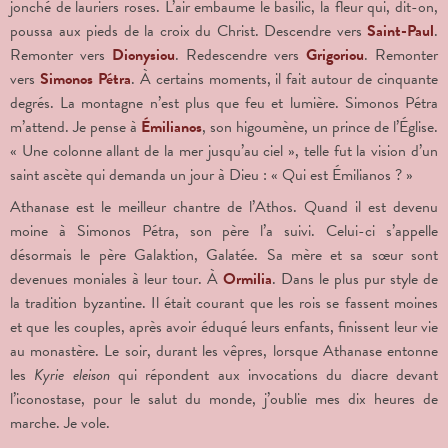
jonché de lauriers roses. L’air embaume le basilic, la fleur qui, dit-on,
poussa aux pieds de la croix du Christ. Descendre vers
Saint-Paul
.
Remonter vers
Dionysiou
. Redescendre vers
Grigoriou
. Remonter
vers
Simonos Pétra
. À certains moments, il fait autour de cinquante
degrés. La montagne n’est plus que feu et lumière. Simonos Pétra
m’attend. Je pense à
Émilianos
, son higoumène, un prince de l’Église.
« Une colonne allant de la mer jusqu’au ciel », telle fut la vision d’un
saint ascète qui demanda un jour à Dieu : « Qui est Émilianos ? »
Athanase est le meilleur chantre de l’Athos. Quand il est devenu
moine à Simonos Pétra, son père l’a suivi. Celui-ci s’appelle
désormais le père Galaktion, Galatée. Sa mère et sa sœur sont
devenues moniales à leur tour. À
Ormilia
. Dans le plus pur style de
la tradition byzantine. Il était courant que les rois se fassent moines
et que les couples, après avoir éduqué leurs enfants, finissent leur vie
au monastère. Le soir, durant les vêpres, lorsque Athanase entonne
les
Kyrie eleison
qui répondent aux invocations du diacre devant
l’iconostase, pour le salut du monde, j’oublie mes dix heures de
marche. Je vole.