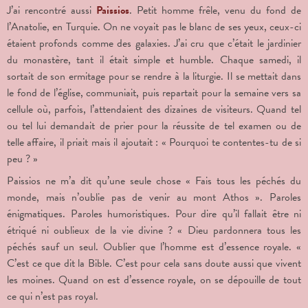
J’ai rencontré aussi
Paissios
. Petit homme frêle, venu du fond de
l’Anatolie, en Turquie. On ne voyait pas le blanc de ses yeux, ceux-ci
étaient profonds comme des galaxies. J’ai cru que c’était le jardinier
du monastère, tant il était simple et humble. Chaque samedi, il
sortait de son ermitage pour se rendre à la liturgie. Il se mettait dans
le fond de l’église, communiait, puis repartait pour la semaine vers sa
cellule où, parfois, l’attendaient des dizaines de visiteurs. Quand tel
ou tel lui demandait de prier pour la réussite de tel examen ou de
telle affaire, il priait mais il ajoutait : « Pourquoi te contentes-tu de si
peu ? »
Paissios ne m’a dit qu’une seule chose « Fais tous les péchés du
monde, mais n’oublie pas de venir au mont Athos ». Paroles
énigmatiques. Paroles humoristiques. Pour dire qu’il fallait être ni
étriqué ni oublieux de la vie divine ? « Dieu pardonnera tous les
péchés sauf un seul. Oublier que l’homme est d’essence royale. «
C’est ce que dit la Bible. C’est pour cela sans doute aussi que vivent
les moines. Quand on est d’essence royale, on se dépouille de tout
ce qui n’est pas royal.