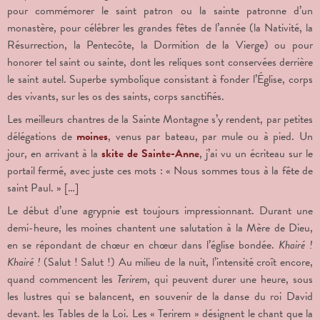
pour commémorer le saint patron ou la sainte patronne d’un
monastère, pour célébrer les grandes fêtes de l’année (la Nativité, la
Résurrection, la Pentecôte, la Dormition de la Vierge) ou pour
honorer tel saint ou sainte, dont les reliques sont conservées derrière
le saint autel. Superbe symbolique consistant à fonder l’Église, corps
des vivants, sur les os des saints, corps sanctifiés.
Les meilleurs chantres de la Sainte Montagne s’y rendent, par petites
délégations de
moines
, venus par bateau, par mule ou à pied. Un
jour, en arrivant à la
skite de Sainte-Anne
, j’ai vu un écriteau sur le
portail fermé, avec juste ces mots : « Nous sommes tous à la fête de
saint Paul. » […]
Le début d’une agrypnie est toujours impressionnant. Durant une
demi-heure, les moines chantent une salutation à la Mère de Dieu,
en se répondant de chœur en chœur dans l’église bondée.
Khairé !
Khairé !
(Salut ! Salut !) Au milieu de la nuit, l’intensité croît encore,
quand commencent les
Terirem
, qui peuvent durer une heure, sous
les lustres qui se balancent, en souvenir de la danse du roi David
devant. les Tables de la Loi. Les « Terirem » désignent le chant que la