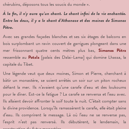
chérubins, déposons tous les soucis du monde ».
À la fin, il n’y aura qu’un chant. Le chant infini de la vie enchantée.
Entre les deux, il y a le chant d’Athanase et des moines de Simonos
Pétra.
Avec ses grandes façades blanches et ses six étages de balcons en
bois surplombant un ravin couvert de garrigues plongeant dans une
mer frissonnant quatre cents mètres plus bas,
Simonos Pétra
ressemble au
Potala
[palais des Dalaï-Lama] qui domine Lhassa, la
capitale du Tibet.
Une légende veut que deux moines, Simon et Pierre, cherchant à
bâtir un monastère, se soient arrêtés un soir sur un piton rocheux
défiant la mer. Ils n’avaient qu’une carafe d’eau et des loukoums
pour le dîner. Est-ce la fatigue ? La carafe se renversa et l’eau avec.
Ils allaient devoir affronter la soif toute la nuit. C’était compter sans
la divine providence. Lorsqu’ils ramassèrent la carafe, elle était pleine
d’eau. Ils comprirent le message. Là où l’eau ne se renverse pas,
l’esprit n’est pas renversé. Ils débutèrent, le lendemain, la
construction du futur monastère.