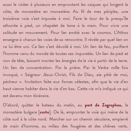
aussi le visiter à plusieurs en empruntant les caïques qui longent la
côte, de monastère en monastère. Au fil de mes périples, une
troisième voie s’est imposée à moi. Faire le tour de la presqu’île
athonite à pied, un chapelet de laine à la main. Pour vivre une
solitude en mouvement. Pour lier amitié avec le cosmos. L’Athos
enseigne à chacun les voies de sa rencontre. Il révèle par quel lien on
va lui être uni. Ce lien s’est dévoilé à moi. Un lien de feu, purifiant
l’homme venu du monde de toutes ses impuretés. Un lien de pied et
non de tête, laissant monter les énergies de la vie à partir de la terre.
Un lien de concentration. Par la prière. Par le Verbe mille fois
invoqué, « Seigneur Jésus-Christ, Fils de Dieu, aie pitié de moi,
pécheur ». Invitation faite aux forces célestes, afin que la vie d’en
haut vienne habiter dans la vie d’en bas. Cette vie m’a indiqué ce qui
est devenu mon itinéraire.
D’abord, quitter le bateau du matin, au
port de Zographou
, le
monastère bulgare [
carte
]. De là, emprunter la voie qui mène de la
côte sud à la côte nord. Marcher sur un chemin séculaire, empierré
de main d’homme, au milieu des fougères et des chênes verts.