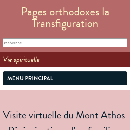
Aller au
Pages orthodoxes la
contenu
principal
Transfiguration
Formulaire de recherche
Search this site
Vie spirituelle
MENU PRINCIPAL
Visite virtuelle du Mont Athos