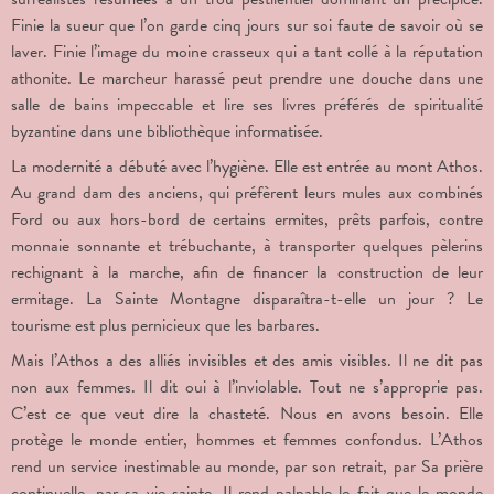
Finie la sueur que l’on garde cinq jours sur soi faute de savoir où se
laver. Finie l’image du moine crasseux qui a tant collé à la réputation
athonite. Le marcheur harassé peut prendre une douche dans une
salle de bains impeccable et lire ses livres préférés de spiritualité
byzantine dans une bibliothèque informatisée.
La modernité a débuté avec l’hygiène. Elle est entrée au mont Athos.
Au grand dam des anciens, qui préfèrent leurs mules aux combinés
Ford ou aux hors-bord de certains ermites, prêts parfois, contre
monnaie sonnante et trébuchante, à transporter quelques pèlerins
rechignant à la marche, afin de financer la construction de leur
ermitage. La Sainte Montagne disparaîtra-t-elle un jour ? Le
tourisme est plus pernicieux que les barbares.
Mais l’Athos a des alliés invisibles et des amis visibles. Il ne dit pas
non aux femmes. Il dit oui à l’inviolable. Tout ne s’approprie pas.
C’est ce que veut dire la chasteté. Nous en avons besoin. Elle
protège le monde entier, hommes et femmes confondus. L’Athos
rend un service inestimable au monde, par son retrait, par Sa prière
continuelle, par sa vie sainte. Il rend palpable le fait que le monde