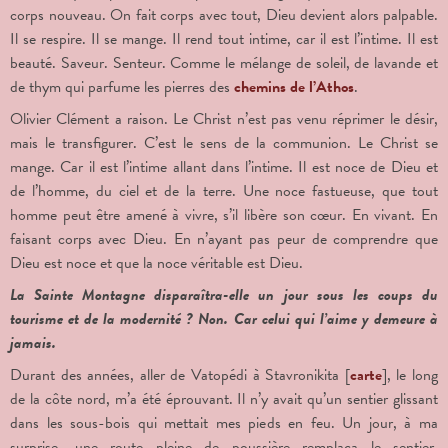
corps nouveau. On fait corps avec tout, Dieu devient alors palpable.
Il se respire. Il se mange. Il rend tout intime, car il est l’intime. Il est
beauté. Saveur. Senteur. Comme le mélange de soleil, de lavande et
de thym qui parfume les pierres des
chemins de l’Athos
.
Olivier Clément a raison. Le Christ n’est pas venu réprimer le désir,
mais le transfigurer. C’est le sens de la communion. Le Christ se
mange. Car il est l’intime allant dans l’intime. Il est noce de Dieu et
de l’homme, du ciel et de la terre. Une noce fastueuse, que tout
homme peut être amené à vivre, s’il libère son cœur. En vivant. En
faisant corps avec Dieu. En n’ayant pas peur de comprendre que
Dieu est noce et que la noce véritable est Dieu.
La Sainte Montagne disparaîtra-elle un jour sous les coups du
tourisme et de la modernité ? Non. Car celui qui l’aime y demeure à
jamais.
Durant des années, aller de Vatopédi à Stavronikita [
carte
], le long
de la côte nord, m’a été éprouvant. Il n’y avait qu’un sentier glissant
dans les sous-bois qui mettait mes pieds en feu. Un jour, à ma
surprise, une route pleine de poussière remplaça le sentier.