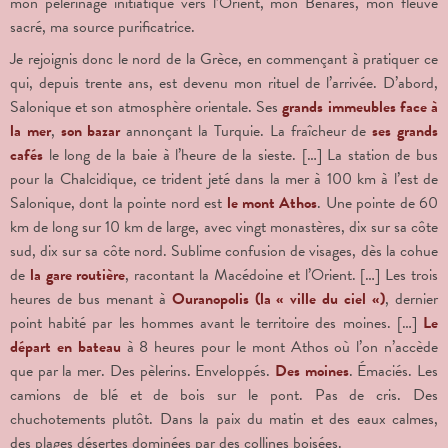
mon pèlerinage initiatique vers l’Orient, mon Bénarès, mon fleuve
sacré, ma source purificatrice.
Je rejoignis donc le nord de la Grèce, en commençant à pratiquer ce
qui, depuis trente ans, est devenu mon rituel de l’arrivée. D’abord,
Salonique et son atmosphère orientale. Ses
grands immeubles face à
la mer
,
son bazar
annonçant la Turquie. La fraîcheur de
ses grands
cafés
le long de la baie à l’heure de la sieste. […] La station de bus
pour la Chalcidique, ce trident jeté dans la mer à 100 km à l’est de
Salonique, dont la pointe nord est
le mont Athos
. Une pointe de 60
km de long sur 10 km de large, avec vingt monastères, dix sur sa côte
sud, dix sur sa côte nord. Sublime confusion de visages, dès la cohue
de
la gare routière
, racontant la Macédoine et l’Orient. […] Les trois
heures de bus menant à
Ouranopolis (la « ville du ciel «)
, dernier
point habité par les hommes avant le territoire des moines. […]
Le
départ en bateau
à 8 heures pour le mont Athos où l’on n’accède
que par la mer. Des pèlerins. Enveloppés.
Des moines
. Émaciés. Les
camions de blé et de bois sur le pont. Pas de cris. Des
chuchotements plutôt. Dans la paix du matin et des eaux calmes,
des plages désertes dominées par des collines boisées.