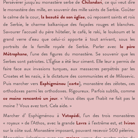
Persévérer jusqu’au monastère serbe de
Chilandari
, ce qui veut dire
le monastère des mille, en souvenir des mille saints de Serbie. Goûter
le calme de la cour,
la beauté de son église
, où reposent saints et rois
de Serbie, le charme balkanique des façades rouges et blanches.
Savourer l’accueil du père hôtelier, le café, le raki, le loukoum et le
grand verre d’eau que celui-ci apporte à tout arrivant, sous les
portraits de la famille royale de Serbie. Parler avec
le père
Métrophane
, l’une des figures du monastère. Se souvenir que les
Serbes sont patriotes. L’Église a été leur ciment. Elle leur a permis de
faire face aux invasions turques, aux massacres perpétrés par les
Croates et les nazis, à la dictature des communistes et de Milosevic.
Puis marcher vers
Esphigménou
[
carte
], monastère des zélotes, ces
orthodoxes parmi les orthodoxes. Rigoureux. Parfois subtils, comme
ce moine rencontré un jour
. « Vous dites que l’habit ne fait pas le
moine ? Vous avez tort. Cela aide. »
Marcher d’ Esphigménou à
Vatopédi
, l’un des trois monastères
« royaux » de l’Athos, avec la grande
Lavra
à l’extrême est, et
Iviron
sur la côte sud. Monastère imposant, pouvant recevoir 500 pèlerins.
Monastère éclectique avec ses
moines
venus des quatre coins du