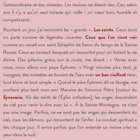
l’extraordinaire et des miracles. Les moines ne disent rien. Car, selon
eux il n’y a qu’un seul miracle qui vaille : un cœur bon, humble et
compatissant.
Pourtant un jour j’ai rencontré les « grands ».
Les saints
. Ceux dont
on parle comme de légendes vivantes.
Ceux que l’on vient voir
comme on venait voir saint Séraphin de Sarov du temps de la Sainte
Russie. Ceux au contact desquels on rencontre pour un instant la vie
divine. Des pèlerins grecs, sur la route, me dirent : « Venez avec
nous, nous allons voir papa Éphrem. » Vingt minutes plus tard, je
mangeais des noisettes en buvant de l’eau avec
un bon vieillard
rieur,
tout blanc et tout simple. « Quand le père Éphrem dit sa liturgie, me
confiera plus tard mon ami Macaire de Simonos Pétra [auteur du
Synaxaire
, Vie des saints de l’Église orthodoxe
], les anges descendent
du ciel pour venir la dire avec lui ». À la Sainte Montagne, ce n’est
pas une image. Parfois, ce ne sont pas les anges qui descendent du
ciel, mais les démons qui remontent de l’enfer. Le combat spirituel a
lieu chaque jour. Il arrive parfois que l’on entende un moine crier sa
peur dans la nuit.