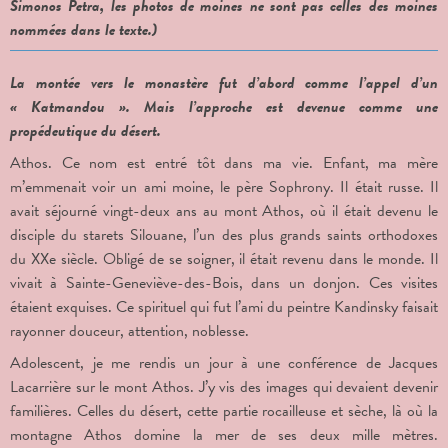
Simonos Petra, les photos de moines ne sont pas celles des moines
nommées dans le texte.)
La montée vers le monastère fut d’abord comme l’appel d’un
« Katmandou ». Mais l’approche est devenue comme une
propédeutique du désert.
Athos. Ce nom est entré tôt dans ma vie. Enfant, ma mère
m’emmenait voir un ami moine, le père Sophrony. Il était russe. Il
avait séjourné vingt-deux ans au mont Athos, où il était devenu le
disciple du starets Silouane, l’un des plus grands saints orthodoxes
du XX
e
siècle. Obligé de se soigner, il était revenu dans le monde. Il
vivait à Sainte-Geneviève-des-Bois, dans un donjon. Ces visites
étaient exquises. Ce spirituel qui fut l’ami du peintre Kandinsky faisait
rayonner douceur, attention, noblesse.
Adolescent, je me rendis un jour à une conférence de Jacques
Lacarrière sur le mont Athos. J’y vis des images qui devaient devenir
familières. Celles du désert, cette partie rocailleuse et sèche, là où la
montagne Athos domine la mer de ses deux mille mètres.