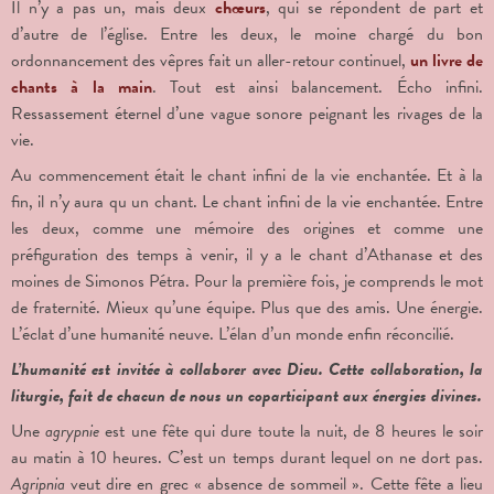
Il n’y a pas un, mais deux
chœurs
, qui se répondent de part et
d’autre de l’église. Entre les deux, le moine chargé du bon
ordonnancement des vêpres fait un aller-retour continuel,
un livre de
chants à la main
. Tout est ainsi balancement. Écho infini.
Ressassement éternel d’une vague sonore peignant les rivages de la
vie.
Au commencement était le chant infini de la vie enchantée. Et à la
fin, il n’y aura qu un chant. Le chant infini de la vie enchantée. Entre
les deux, comme une mémoire des origines et comme une
préfiguration des temps à venir, il y a le chant d’Athanase et des
moines de Simonos Pétra. Pour la première fois, je comprends le mot
de fraternité. Mieux qu’une équipe. Plus que des amis. Une énergie.
L’éclat d’une humanité neuve. L’élan d’un monde enfin réconcilié.
L’humanité est invitée à collaborer avec Dieu. Cette collaboration, la
liturgie, fait de chacun de nous un coparticipant aux énergies divines.
Une
agrypnie
est une fête qui dure toute la nuit, de 8 heures le soir
au matin à 10 heures. C’est un temps durant lequel on ne dort pas.
Agripnia
veut dire en grec « absence de sommeil ». Cette fête a lieu