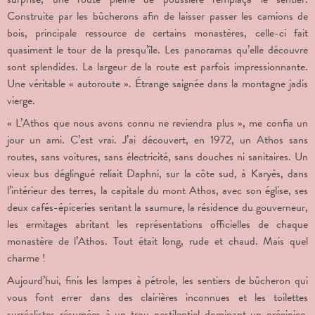
Construite par les bûcherons afin de laisser passer les camions de
bois, principale ressource de certains monastères, celle-ci fait
quasiment le tour de la presqu’île. Les panoramas qu’elle découvre
sont splendides. La largeur de la route est parfois impressionnante.
Une véritable « autoroute ». Étrange saignée dans la montagne jadis
vierge.
« L’Athos que nous avons connu ne reviendra plus », me confia un
jour un ami. C’est vrai. J’ai découvert, en 1972, un Athos sans
routes, sans voitures, sans électricité, sans douches ni sanitaires. Un
vieux bus déglingué reliait Daphni, sur la côte sud, à Karyès, dans
l’intérieur des terres, la capitale du mont Athos, avec son église, ses
deux cafés-épiceries sentant la saumure, la résidence du gouverneur,
les ermitages abritant les représentations officielles de chaque
monastère de l’Athos. Tout était long, rude et chaud. Mais quel
charme !
Aujourd’hui, finis les lampes à pétrole, les sentiers de bûcheron qui
vous font errer dans des clairières inconnues et les toilettes
surréalistes résumées à un trou pestilentiel dominant un précipice.