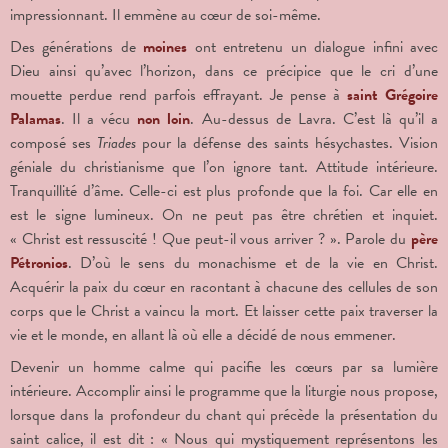
impressionnant. Il emmène au cœur de soi-même.
Des générations de
moines
ont entretenu un dialogue infini avec
Dieu ainsi qu’avec l’horizon, dans ce précipice que le cri d’une
mouette perdue rend parfois effrayant. Je pense à
saint Grégoire
Palamas
. Il a vécu
non loin
. Au-dessus de Lavra. C’est là qu’il a
composé ses
Triades
pour la défense des saints hésychastes. Vision
géniale du christianisme que l’on ignore tant. Attitude intérieure.
Tranquillité d’âme. Celle-ci est plus profonde que la foi. Car elle en
est le signe lumineux. On ne peut pas être chrétien et inquiet.
« Christ est ressuscité ! Que peut-il vous arriver ? ». Parole du
père
Pétronios
. D’où le sens du monachisme et de la vie en Christ.
Acquérir la paix du cœur en racontant à chacune des cellules de son
corps que le Christ a vaincu la mort. Et laisser cette paix traverser la
vie et le monde, en allant là où elle a décidé de nous emmener.
Devenir un homme calme qui pacifie les cœurs par sa lumière
intérieure. Accomplir ainsi le programme que la liturgie nous propose,
lorsque dans la profondeur du chant qui précède la présentation du
saint calice, il est dit : « Nous qui mystiquement représentons les