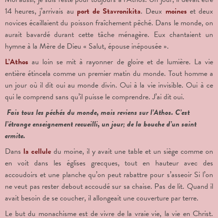
14 heures, j’arrivais au
port de Stavronikita
. Deux
moines
et deux
novices écaillaient du poisson fraîchement pêché. Dans le monde, on
aurait bavardé durant cette tâche ménagère. Eux chantaient un
hymne à la Mère de Dieu « Salut, épouse inépousée ».
L’Athos
au loin se mit à rayonner de gloire et de lumière. La vie
entière étincela comme un premier matin du monde. Tout homme a
un jour où il dit oui au monde divin. Oui à la vie invisible. Oui à ce
qui le comprend sans qu’il puisse le comprendre. J’ai dit oui.
Fais tous les péchés du monde, mais reviens sur l’Athos. C’est
l’étrange enseignement recueilli, un jour; de la bouche d’un saint
ermite.
Dans
la cellule
du moine, il y avait une table et un siège comme on
en voit dans les églises grecques, tout en hauteur avec des
accoudoirs et une planche qu’on peut rabattre pour s’asseoir Si l’on
ne veut pas rester debout accoudé sur sa chaise. Pas de lit. Quand il
avait besoin de se coucher, il allongeait une couverture par terre.
Le but du monachisme est de vivre de la vraie vie, la vie en Christ.