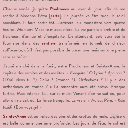
Chaque année, je quitte
Prodromos
au lever du jour, afin de me
rendre à Simonos Pétra [
carte
]. La journée va être rude, le soleil
accablant. Il faut partir tôt. J’arriverai au monastère vers quatre
heures. Mon ami Macaire m’accueillera. La vie parlera d’ombre et de
fraîcheur, d’amitié et d’hospitalité. En attendant, cela aura été la
fournaise dans des
sentiers
transformés en tunnels de chaleur
suffocante, où il n’est pas possible de poser une main sur une pierre
sans se brûler.
J’aurai marché dans la forêt, entre Prodromos et Sainte-Anne, la
capitale des ermites et des ascètes. «
Evloguite ! O kyrios ! Apo pou ?
(D’où viens-tu ?)
Gallia !
(France !).
Orthodoxos ?
Il y a des
orthodoxes en France ? » La rencontre aura été brève. Presque
furtive. Mais intense. Lui, sur sa mule. Venant d’on ne sait où, pour
aller on ne sait où. La force tranquille. La vraie. « Adieu, Père. «
Kalo
taxidi.
(Bon voyage) ».
Sainte-Anne
est au milieu des pins et des crottes de mule. L’église y
est belle comme une âme profonde. Les jours de fête, le sol est