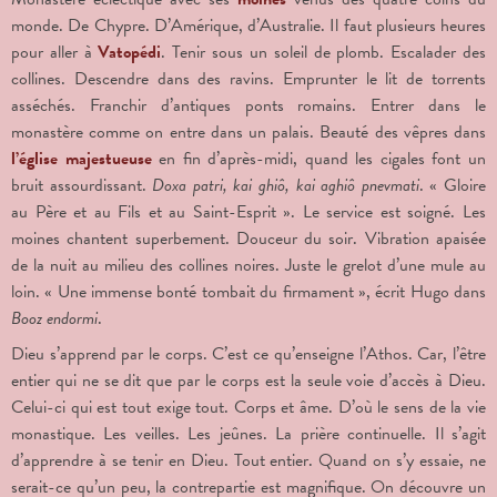
monde. De Chypre. D’Amérique, d’Australie. Il faut plusieurs heures
pour aller à
Vatopédi
. Tenir sous un soleil de plomb. Escalader des
collines. Descendre dans des ravins. Emprunter le lit de torrents
asséchés. Franchir d’antiques ponts romains. Entrer dans le
monastère comme on entre dans un palais. Beauté des vêpres dans
l’église majestueuse
en fin d’après-midi, quand les cigales font un
bruit assourdissant.
Doxa patri, kai ghiô, kai aghiô pnevmati
. « Gloire
au Père et au Fils et au Saint-Esprit ». Le service est soigné. Les
moines chantent superbement. Douceur du soir. Vibration apaisée
de la nuit au milieu des collines noires. Juste le grelot d’une mule au
loin. « Une immense bonté tombait du firmament », écrit Hugo dans
Booz endormi
.
Dieu s’apprend par le corps. C’est ce qu’enseigne l’Athos. Car, l’être
entier qui ne se dit que par le corps est la seule voie d’accès à Dieu.
Celui-ci qui est tout exige tout. Corps et âme. D’où le sens de la vie
monastique. Les veilles. Les jeûnes. La prière continuelle. Il s’agit
d’apprendre à se tenir en Dieu. Tout entier. Quand on s’y essaie, ne
serait-ce qu’un peu, la contrepartie est magnifique. On découvre un