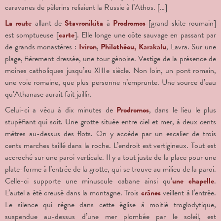
caravanes de pèlerins reliaient la Russie à l’Athos. […]
La route
allant de
Stavronikita
à
Prodromos
[grand skite roumain]
est somptueuse [
carte
]. Elle longe une côte sauvage en passant par
de grands monastères :
Iviron
,
Philothéou,
Karakalu
, Lavra. Sur une
plage, fièrement dressée, une tour génoise. Vestige de la présence de
moines catholiques jusqu’au XIII
e
siècle. Non loin, un pont romain,
une voie romaine, que plus personne n’emprunte. Une source d’eau
qu’Athanase aurait fait jaillir.
Celui-ci a vécu à dix minutes de
Prodromos
, dans le lieu le plus
stupéfiant qui soit. Une grotte située entre ciel et mer, à deux cents
mètres au-dessus des flots. On y accède par un escalier de trois
cents marches taillé dans la roche. L’endroit est vertigineux. Tout est
accroché sur une paroi verticale. Il y a tout juste de la place pour une
plate-forme à l’entrée de la grotte, qui se trouve au milieu de la paroi.
Celle-ci supporte une minuscule cabane ainsi qu’
une chapelle
.
L’autel a été creusé dans la montagne. Trois
crânes
veillent à l’entrée.
Le silence qui règne dans cette église à moitié troglodytique,
suspendue au-dessus d’une mer plombée par le soleil, est