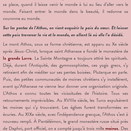
sa place, quand il laisse venir le monde à lui au lieu d’aller vers le
monde. Faisant entrer le monde dans la beauté, il redonne sa
couronne au monde.
Sur les pentes de l’Athos, on vient acquérir la paix du cœur. Et laisser
cette paix traverser la vie et le monde, en allant là où elle l’a décidé.
Le mont Athos, sous sa forme chrétienne, est apparu au X
e
siècle
après Jésus-Christ, lorsque saint Athanase a fondé le monastère de
la grande Lavra
. La Sainte Montagne a toujours attiré les spirituels.
Déjà, durant l’Antiquité, des gymnosophistes, ces yogis grecs, s’y
retiraient afin de méditer sur ses pentes boisées. Plutarque en parle.
Puis, des petites communautés de moines chrétiens s’y installèrent,
avant qu’Athanase ne vienne leur donner une organisation originale.
L’Athos a connu toutes les vicissitudes de l’histoire. Tous ses
retournements imprévisibles. Au XVIII
e
siècle, les Turcs expulsèrent
les moines qui s’y trouvaient. Les églises furent transformées en
écuries. Au XIX
e
siècle, avec l’indépendance grecque, l’Athos s’est à
nouveau rempli. À Pantéléimon, le grand monastère russe situé près
de Daphni, port officiel, on a compté jusqu’à trois mille
moines
. Des