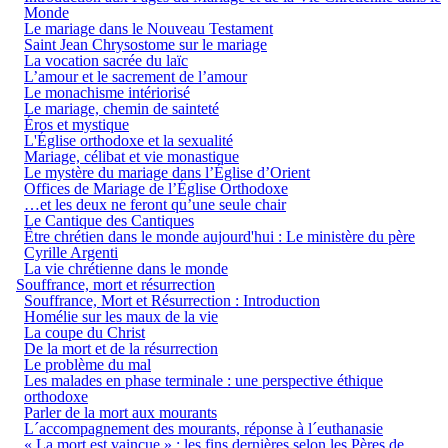
Monde
Le mariage dans le Nouveau Testament
Saint Jean Chrysostome sur le mariage
La vocation sacrée du laïc
L’amour et le sacrement de l’amour
Le monachisme intériorisé
Le mariage, chemin de sainteté
Éros et mystique
L'Église orthodoxe et la sexualité
Mariage, célibat et vie monastique
Le mystère du mariage dans l’Église d’Orient
Offices de Mariage de l’Église Orthodoxe
…et les deux ne feront qu’une seule chair
Le Cantique des Cantiques
Être chrétien dans le monde aujourd'hui : Le ministère du père
Cyrille Argenti
La vie chrétienne dans le monde
Souffrance, mort et résurrection
Souffrance, Mort et Résurrection : Introduction
Homélie sur les maux de la vie
La coupe du Christ
De la mort et de la résurrection
Le problème du mal
Les malades en phase terminale : une perspective éthique
orthodoxe
Parler de la mort aux mourants
L´accompagnement des mourants, réponse à l´euthanasie
« La mort est vaincue » : les fins dernières selon les Pères de