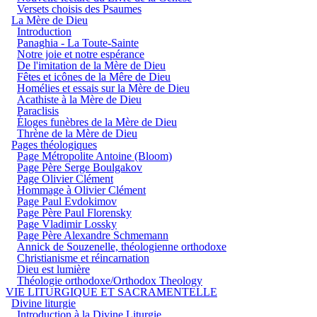
Versets choisis des Psaumes
La Mère de Dieu
Introduction
Panaghia - La Toute-Sainte
Notre joie et notre espérance
De l'imitation de la Mère de Dieu
Fêtes et icônes de la Mêre de Dieu
Homélies et essais sur la Mère de Dieu
Acathiste à la Mère de Dieu
Paraclisis
Éloges funèbres de la Mère de Dieu
Thrène de la Mère de Dieu
Pages théologiques
Page Métropolite Antoine (Bloom)
Page Père Serge Boulgakov
Page Olivier Clément
Hommage à Olivier Clément
Page Paul Evdokimov
Page Père Paul Florensky
Page Vladimir Lossky
Page Père Alexandre Schmemann
Annick de Souzenelle, théologienne orthodoxe
Christianisme et réincarnation
Dieu est lumière
Théologie orthodoxe/Orthodox Theology
VIE LITURGIQUE ET SACRAMENTELLE
Divine liturgie
Introduction à la Divine Liturgie