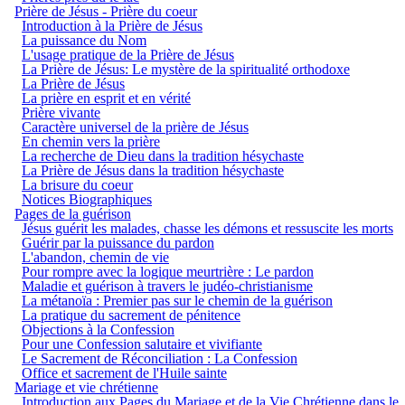
Prière de Jésus - Prière du coeur
Introduction à la Prière de Jésus
La puissance du Nom
L'usage pratique de la Prière de Jésus
La Prière de Jésus: Le mystère de la spiritualité orthodoxe
La Prière de Jésus
La prière en esprit et en vérité
Prière vivante
Caractère universel de la prière de Jésus
En chemin vers la prière
La recherche de Dieu dans la tradition hésychaste
La Prière de Jésus dans la tradition hésychaste
La brisure du coeur
Notices Biographiques
Pages de la guérison
Jésus guérit les malades, chasse les démons et ressuscite les morts
Guérir par la puissance du pardon
L'abandon, chemin de vie
Pour rompre avec la logique meurtrière : Le pardon
Maladie et guérison à travers le judéo-christianisme
La métanoïa : Premier pas sur le chemin de la guérison
La pratique du sacrement de pénitence
Objections à la Confession
Pour une Confession salutaire et vivifiante
Le Sacrement de Réconciliation : La Confession
Office et sacrement de l'Huile sainte
Mariage et vie chrétienne
Introduction aux Pages du Mariage et de la Vie Chrétienne dans le