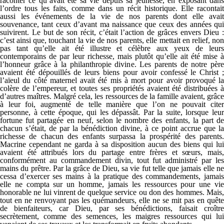
raconter ce qu’avait été sa vie depuis sa jeunesse, en exposant dans
l’ordre tous les faits, comme dans un récit historique. Elle racontait
aussi les événements de la vie de nos parents dont elle avait
souvenance, tant ceux d’avant ma naissance que ceux des années qui
suivirent. Le but de son récit, c’était l’action de grâces envers Dieu :
c’est ainsi que, touchant la vie de nos parents, elle mettait en relief, non
pas tant qu’elle ait été illustre et célèbre aux yeux de leurs
contemporains de par leur richesse, mais plutôt qu’elle ait été mise à
l’honneur grâce à la philanthropie divine. Les parents de notre père
avaient été dépouillés de leurs biens pour avoir confessé le Christ ;
l’aïeul du côté maternel avait été mis à mort pour avoir provoqué la
colère de l’empereur, et toutes ses propriétés avaient été distribuées à
d’autres maîtres. Malgré cela, les ressources de la famille avaient, grâce
à leur foi, augmenté de telle manière que l’on ne pouvait citer
personne, à cette époque, qui les dépassât. Par la suite, lorsque leur
fortune fut partagée en neuf, selon le nombre des enfants, la part de
chacun s’était, de par la bénédiction divine, à ce point accrue que la
richesse de chacun des enfants surpassa la prospérité des parents.
Macrine cependant ne garda à sa disposition aucun des biens qui lui
avaient été attribués lors du partage entre frères et sœurs, mais,
conformément au commandement divin, tout fut administré par les
mains du prêtre. Par la grâce de Dieu, sa vie fut telle que jamais elle ne
cessa d’exercer ses mains à la pratique des commandements, jamais
elle ne compta sur un homme, jamais les ressources pour une vie
honorable ne lui vinrent de quelque service ou don des hommes. Mais,
tout en ne renvoyant pas les quémandeurs, elle ne se mit pas en quête
de bienfaiteurs, car Dieu, par ses bénédictions, faisait croître
secrètement, comme des semences, les maigres ressources qui lui