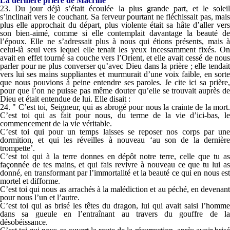
La dernière prière de Macrine
23. Du jour déjà s’était écoulée la plus grande part, et le soleil
s’inclinait vers le couchant. Sa ferveur pourtant ne fléchissait pas, mais
plus elle approchait du départ, plus violente était sa hâte d’aller vers
son bien-aimé, comme si elle contemplait davantage la beauté de
l’époux. Elle ne s’adressait plus à nous qui étions présents, mais à
celui-là seul vers lequel elle tenait les yeux incessamment fixés. On
avait en effet tourné sa couche vers l’Orient, et elle avait cessé de nous
parler pour ne plus converser qu’avec Dieu dans la prière ; elle tendait
vers lui ses mains suppliantes et murmurait d’une voix faible, en sorte
que nous pouvions à peine entendre ses paroles. Je cite ici sa prière,
pour que l’on ne puisse pas même douter qu’elle se trouvait auprès de
Dieu et était entendue de lui. Elle disait :
24. " C’est toi, Seigneur, qui as abrogé pour nous la crainte de la mort.
C’est toi qui as fait pour nous, du terme de la vie d’ici-bas, le
commencement de la vie véritable.
C’est toi qui pour un temps laisses se reposer nos corps par une
dormition, et qui les réveilles à nouveau ‘au son de la dernière
trompette’.
C’est toi qui à la terre donnes en dépôt notre terre, celle que tu as
façonnée de tes mains, et qui fais revivre à nouveau ce que tu lui as
donné, en transformant par l’immortalité et la beauté ce qui en nous est
mortel et difforme.
C’est toi qui nous as arrachés à la malédiction et au péché, en devenant
pour nous l’un et l’autre.
C’est toi qui as brisé les têtes du dragon, lui qui avait saisi l’homme
dans sa gueule en l’entraînant au travers du gouffre de la
désobéissance.