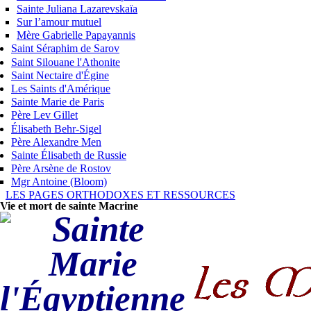
Sainte Juliana Lazarevskaïa
Sur l’amour mutuel
Mère Gabrielle Papayannis
Saint Séraphim de Sarov
Saint Silouane l'Athonite
Saint Nectaire d'Égine
Les Saints d'Amérique
Sainte Marie de Paris
Père Lev Gillet
Élisabeth Behr-Sigel
Père Alexandre Men
Sainte Élisabeth de Russie
Père Arsène de Rostov
Mgr Antoine (Bloom)
LES PAGES ORTHODOXES ET RESSOURCES
Vie et mort de sainte Macrine