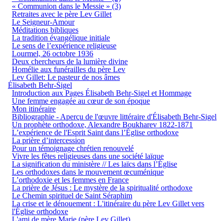
« Communion dans le Messie » (3)
Retraites avec le père Lev Gillet
Le Seigneur-Amour
Méditations bibliques
La tradition évangélique initiale
Le sens de l’expérience religieuse
Lourmel, 26 octobre 1936
Deux chercheurs de la lumière divine
Homélie aux funérailles du père Lev
Lev Gillet: Le pasteur de nos âmes
Élisabeth Behr-Sigel
Introduction aux Pages Élisabeth Behr-Sigel et Hommage
Une femme engagée au cœur de son époque
Mon itinéraire
Bibliographie - Aperçu de l'œuvre littéraire d'Élisabeth Behr-Sigel
Un prophète orthodoxe, Alexandre Boukharev 1822-1871
L’expérience de l'Esprit Saint dans l’Église orthodoxe
La prière d’intercession
Pour un témoignage chrétien renouvelé
Vivre les fêtes religieuses dans une société laïque
La signification du ministère // Les laïcs dans l’Église
Les orthodoxes dans le mouvement œcuménique
L’orthodoxie et les femmes en France
La prière de Jésus : Le mystère de la spiritualité orthodoxe
Le Chemin spirituel de Saint Séraphim
La crise et le dénouement : L'itinéraire du père Lev Gillet vers
l'Église orthodoxe
L'ami de mère Marie (père Lev Gillet)