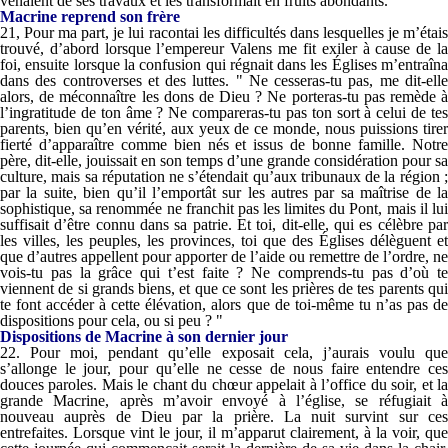
venaient de ses travaux et les transformait en fruits abondants.
Macrine reprend son frère
21, Pour ma part, je lui racontai les difficultés dans lesquelles je m’étais
trouvé, d’abord lorsque l’empereur Valens me fit exiler à cause de la
foi, ensuite lorsque la confusion qui régnait dans les Églises m’entraîna
dans des controverses et des luttes. " Ne cesseras-tu pas, me dit-elle
alors, de méconnaître les dons de Dieu ? Ne porteras-tu pas remède à
l’ingratitude de ton âme ? Ne compareras-tu pas ton sort à celui de tes
parents, bien qu’en vérité, aux yeux de ce monde, nous puissions tirer
fierté d’apparaître comme bien nés et issus de bonne famille. Notre
père, dit-elle, jouissait en son temps d’une grande considération pour sa
culture, mais sa réputation ne s’étendait qu’aux tribunaux de la région ;
par la suite, bien qu’il l’emportât sur les autres par sa maîtrise de la
sophistique, sa renommée ne franchit pas les limites du Pont, mais il lui
suffisait d’être connu dans sa patrie. Et toi, dit-elle, qui es célèbre par
les villes, les peuples, les provinces, toi que des Églises délèguent et
que d’autres appellent pour apporter de l’aide ou remettre de l’ordre, ne
vois-tu pas la grâce qui t’est faite ? Ne comprends-tu pas d’où te
viennent de si grands biens, et que ce sont les prières de tes parents qui
te font accéder à cette élévation, alors que de toi-même tu n’as pas de
dispositions pour cela, ou si peu ? "
Dispositions de Macrine à son dernier jour
22. Pour moi, pendant qu’elle exposait cela, j’aurais voulu que
s’allonge le jour, pour qu’elle ne cesse de nous faire entendre ces
douces paroles. Mais le chant du chœur appelait à l’office du soir, et la
grande Macrine, après m’avoir envoyé à l’église, se réfugiait à
nouveau auprès de Dieu par la prière. La nuit survint sur ces
entrefaites. Lorsque vint le jour, il m’apparut clairement, à la voir, que