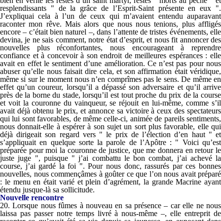
bien en vérité les restes d’un saint martyr, restes " morts au péché " et
resplendissants " de la grâce de l’Esprit-Saint présente en eux ".
J’expliquai cela à l’un de ceux qui m’avaient entendu auparavant
raconter mon rêve. Mais alors que nous nous tenions, plus affligés
encore – c’était bien naturel –, dans l’attente de tristes événements, elle
devina, je ne sais comment, notre état d’esprit, et nous fit annoncer des
nouvelles plus réconfortantes, nous encourageant à reprendre
confiance et à concevoir à son endroit de meilleures espérances : elle
avait en effet le sentiment d’une amélioration. Ce n’est pas pour nous
abuser qu’elle nous faisait dire cela, et son affirmation était véridique,
même si sur le moment nous n’en comprîmes pas le sens. De même en
effet qu’un coureur, lorsqu’il a dépassé son adversaire et qu’il arrive
près de la borne du stade, lorsqu’il est tout proche du prix de la course
et voit la couronne du vainqueur, se réjouit en lui-même, comme s’il
avait déjà obtenu le prix, et annonce sa victoire à ceux des spectateurs
qui lui sont favorables, de même celle-ci, animée de pareils sentiments,
nous donnait-elle à espérer à son sujet un sort plus favorable, elle qui
déjà dirigeait son regard vers " le prix de l’élection d’en haut " et
s’appliquait en quelque sorte la parole de l’Apôtre : " Voici qu’est
préparée pour moi la couronne de justice, que me donnera en retour le
juste juge ", puisque " j’ai combattu le bon combat, j’ai achevé la
course, j’ai gardé la foi ". Pour nous donc, rassurés par ces bonnes
nouvelles, nous commençâmes à goûter ce que l’on nous avait préparé
: le menu en était varié et plein d’agrément, la grande Macrine ayant
étendu jusque-là sa sollicitude.
Nouvelle
rencontre
20. Lorsque nous fûmes à nouveau en sa présence – car elle ne nous
laissa pas passer notre temps livré à nous-même –, elle entreprit de