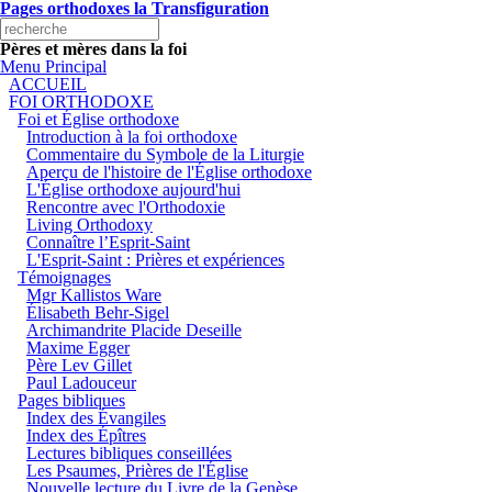
Aller au contenu principal
Pages orthodoxes la Transfiguration
Formulaire de recherche
Search this site
Pères et mères dans la foi
Menu Principal
ACCUEIL
FOI ORTHODOXE
Foi et Église orthodoxe
Introduction à la foi orthodoxe
Commentaire du Symbole de la Liturgie
Aperçu de l'histoire de l'Église orthodoxe
L'Église orthodoxe aujourd'hui
Rencontre avec l'Orthodoxie
Living Orthodoxy
Connaître l’Esprit-Saint
L'Esprit-Saint : Prières et expériences
Témoignages
Mgr Kallistos Ware
Élisabeth Behr-Sigel
Archimandrite Placide Deseille
Maxime Egger
Père Lev Gillet
Paul Ladouceur
Pages bibliques
Index des Évangiles
Index des Épîtres
Lectures bibliques conseillées
Les Psaumes, Prières de l'Église
Nouvelle lecture du Livre de la Genèse