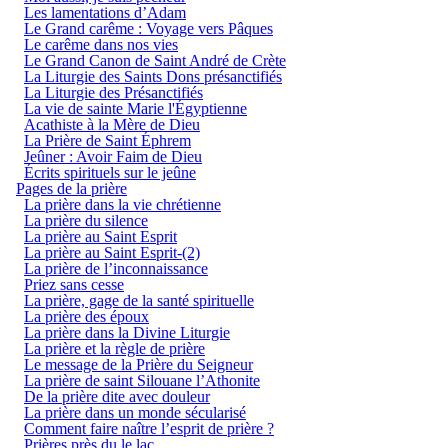
Les lamentations d’Adam
Le Grand carême : Voyage vers Pâques
Le carême dans nos vies
Le Grand Canon de Saint André de Crète
La Liturgie des Saints Dons présanctifiés
La Liturgie des Présanctifiés
La vie de sainte Marie l'Égyptienne
Acathiste à la Mère de Dieu
La Prière de Saint Éphrem
Jeûner : Avoir Faim de Dieu
Écrits spirituels sur le jeûne
Pages de la prière
La prière dans la vie chrétienne
La prière du silence
La prière au Saint Esprit
La prière au Saint Esprit-(2)
La prière de l’inconnaissance
Priez sans cesse
La prière, gage de la santé spirituelle
La prière des époux
La prière dans la Divine Liturgie
La prière et la règle de prière
Le message de la Prière du Seigneur
La prière de saint Silouane l’Athonite
De la prière dite avec douleur
La prière dans un monde sécularisé
Comment faire naître l’esprit de prière ?
Prières près du le lac