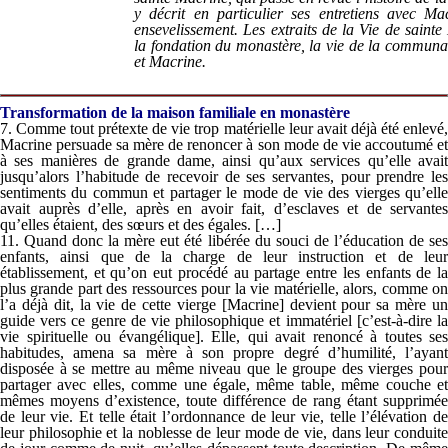
y décrit en particulier ses entretiens avec Ma
ensevelissement. Les extraits de la
Vie de sainte
la fondation du monastère, la vie de la communau
et Macrine.
Transformation
de la maison familiale
en monastère
7. Comme tout prétexte de vie trop matérielle leur avait déjà été enlevé,
Macrine persuade sa mère de renoncer à son mode de vie accoutumé et
à ses manières de grande dame, ainsi qu’aux services qu’elle avait
jusqu’alors l’habitude de recevoir de ses servantes, pour prendre les
sentiments du commun et partager le mode de vie des vierges qu’elle
avait auprès d’elle, après en avoir fait, d’esclaves et de servantes
qu’elles étaient, des sœurs et des égales. […]
11. Quand donc la mère eut été libérée du souci de l’éducation de ses
enfants, ainsi que de la charge de leur instruction et de leur
établissement, et qu’on eut procédé au partage entre les enfants de la
plus grande part des ressources pour la vie matérielle, alors, comme on
l’a déjà dit, la vie de cette vierge [Macrine] devient pour sa mère un
guide vers ce genre de vie philosophique et immatériel [c’est-à-dire la
vie spirituelle ou évangélique]. Elle, qui avait renoncé à toutes ses
habitudes, amena sa mère à son propre degré d’humilité, l’ayant
disposée à se mettre au même niveau que le groupe des vierges pour
partager avec elles, comme une égale, même table, même couche et
mêmes moyens d’existence, toute différence de rang étant supprimée
de leur vie. Et telle était l’ordonnance de leur vie, telle l’élévation de
leur philosophie et la noblesse de leur mode de vie, dans leur conduite