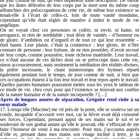
de jour comme de nuit, qu’elles dépassent toute description. De même
que les âmes délivrées de leur corps par la mort sont du même coup
affranchies des préoccupations de cette vie, de même leur existence se
tenait-elle à l’écart de celles-ci, loin de toute vanité mondaine,
cependant qu’elle était réglée de manière à imiter le mode de vie
angélique.
On ne voyait chez ces personnes ni colère, ni envie, ni haine, ni
arrogance, ni rien de semblable ; tout désir de vanités – d’honneur ou
de gloire, d’ambition ou d’orgueil et de tout ce qui leur ressemble –
était banni. Leur plaisir, c’était la continence ; leur gloire, de n’être
connues de personne ; leur fortune, de ne rien posséder, d’avoir secoué
de leur corps, comme poussière, toute richesse matérielle. Leur travail,
ce n’était aucune de ces tâches dont on se préoccupe dans cette vie,
sinon accessoirement, mais seulement la méditation des réalités divines,
la prière incessante, le chant ininterrompu des hymnes réparti
également pendant tout le temps, de jour comme de nuit, si bien que
ces occupations étaient à la fois leur travail et leur repos après le travail.
Quelles paroles humaines pourraient mettre sous les yeux le tableau de
ce mode de vie, chez ceux pour qui l’existence se trouvait aux confins
de la nature humaine et de la nature incorporelle ? […]
Après de longues années de séparation, Grégoire rend visite à sa
sœur malade
17. Lorsqu’elle [Macrine] me vit près de la porte, elle se souleva sur un
coude, incapable d’accourir vers moi, car la fièvre avait déjà consumé
ses forces. Cependant, prenant appui de ses mains sur le sol et se
soulevant de son grabat autant qu’elle le pouvait, elle s’efforçait de me
faire l’honneur de venir à ma rencontre. Pour moi, j’accourus auprès
d’elle et, prenant dans mes mains son visage incliné à terre, je la