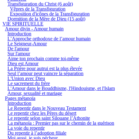
Transfiguration du Christ (6 août)
Vêpres de la Transfiguration
Exposition d'icônes de la Transfiguration
Dormition de la Mère de Dieu (15 août)
VIE SPIRITUELLE
Amour divin - Amour humain
Introduction
L’Approche orthodoxe de l’amour humain
Le Seigneur-Amour
De l'amour
Sur l'amour
Aime ton prochain comme toi-même
Dieu est Amour
La Prière pour autrui est la plus élevée
Seul l’amour peut vaincre la séparation
L'Union avec Dieu
Le sacrement du frère
L'Amour dans le Bouddhisme, l'Hindouisme, et l'Islam
Amour, sexualité et mariage
Pages métanoïa
Introduction
Le Repentir dans le Nouveau Testament
Le repentir chez les Pères du désert
Le repentir selon saint Silouane l’Athonite
La métanoïa : Premier pas sur le chemin de la guérison
La voie du repentir
Du repentir à l’adoption filiale
Moi aussi, je suis pécheur