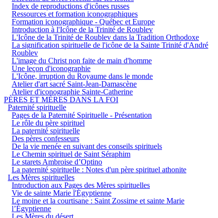
Index de reproductions d'icônes russes
Ressources et formation iconographiques
Formation iconographique - Québec et Europe
Introduction à l'Icône de la Trinité de Roublev
L'Icône de la Trinité de Roublev dans la Tradition Orthodoxe
La signification spirituelle de l'icône de la Sainte Trinité d'André
Roublev
L'image du Christ non faite de main d'homme
Une leçon d'iconographie
L'Icône, irruption du Royaume dans le monde
Atelier d'art sacré Saint-Jean-Damascène
Atelier d'iconographie Sainte-Catherine
PÈRES ET MÈRES DANS LA FOI
Paternité spirituelle
Pages de la Paternité Spirituelle - Présentation
Le rôle du père spirituel
La paternité spirituelle
Des pères confesseurs
De la vie menée en suivant des conseils spirituels
Le Chemin spirituel de Saint Séraphim
Le starets Ambroise d’Optino
La paternité spirituelle : Notes d'un père spirituel athonite
Les Mères spirituelles
Introduction aux Pages des Mères spirituelles
Vie de sainte Marie l'Égyptienne
Le moine et la courtisane : Saint Zossime et sainte Marie
l’Égyptienne
Les Mères du désert