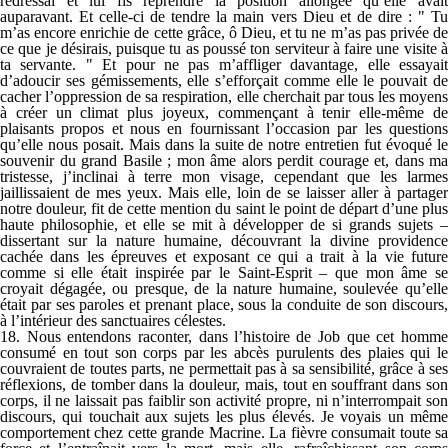
redressai et lui fis reprendre la position allongée qu’elle avait
auparavant. Et celle-ci de tendre la main vers Dieu et de dire : " Tu
m’as encore enrichie de cette grâce, ô Dieu, et tu ne m’as pas privée de
ce que je désirais, puisque tu as poussé ton serviteur à faire une visite à
ta servante. " Et pour ne pas m’affliger davantage, elle essayait
d’adoucir ses gémissements, elle s’efforçait comme elle le pouvait de
cacher l’oppression de sa respiration, elle cherchait par tous les moyens
à créer un climat plus joyeux, commençant à tenir elle-même de
plaisants propos et nous en fournissant l’occasion par les questions
qu’elle nous posait. Mais dans la suite de notre entretien fut évoqué le
souvenir du grand Basile ; mon âme alors perdit courage et, dans ma
tristesse, j’inclinai à terre mon visage, cependant que les larmes
jaillissaient de mes yeux. Mais elle, loin de se laisser aller à partager
notre douleur, fit de cette mention du saint le point de départ d’une plus
haute philosophie, et elle se mit à développer de si grands sujets –
dissertant sur la nature humaine, découvrant la divine providence
cachée dans les épreuves et exposant ce qui a trait à la vie future
comme si elle était inspirée par le Saint-Esprit – que mon âme se
croyait dégagée, ou presque, de la nature humaine, soulevée qu’elle
était par ses paroles et prenant place, sous la conduite de son discours,
à l’intérieur des sanctuaires célestes.
18. Nous entendons raconter, dans l’histoire de Job que cet homme
consumé en tout son corps par les abcès purulents des plaies qui le
couvraient de toutes parts, ne permettait pas à sa sensibilité, grâce à ses
réflexions, de tomber dans la douleur, mais, tout en souffrant dans son
corps, il ne laissait pas faiblir son activité propre, ni n’interrompait son
discours, qui touchait aux sujets les plus élevés. Je voyais un même
comportement chez cette grande Macrine. La fièvre consumait toute sa