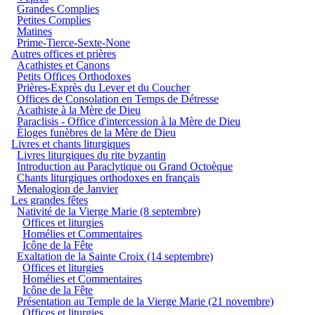
Grandes Complies
Petites Complies
Matines
Prime-Tierce-Sexte-None
Autres offices et prières
Acathistes et Canons
Petits Offices Orthodoxes
Prières-Exprès du Lever et du Coucher
Offices de Consolation en Temps de Détresse
Acathiste à la Mère de Dieu
Paraclisis - Office d'intercession à la Mère de Dieu
Éloges funèbres de la Mère de Dieu
Livres et chants liturgiques
Livres liturgiques du rite byzantin
Introduction au Paraclytique ou Grand Octoèque
Chants liturgiques orthodoxes en français
Menalogion de Janvier
Les grandes fêtes
Nativité de la Vierge Marie (8 septembre)
Offices et liturgies
Homélies et Commentaires
Icône de la Fête
Exaltation de la Sainte Croix (14 septembre)
Offices et liturgies
Homélies et Commentaires
Icône de la Fête
Présentation au Temple de la Vierge Marie (21 novembre)
Offices et liturgies