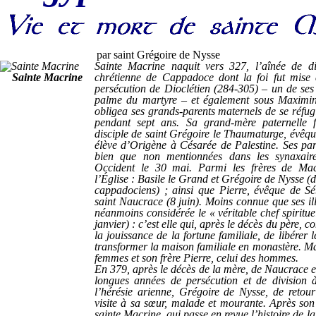
par saint Grégoire de Nysse
Sainte Macrine naquit vers 327, l’aînée de dix
Sainte Macrine
chrétienne de Cappadoce dont la foi fut mise 
persécution de Dioclétien (284-305) – un de ses
palme du martyre – et également sous Maximin 
obligea ses grands-parents maternels de se réfu
pendant sept ans. Sa grand-mère paternelle f
disciple de saint Grégoire le Thaumaturge, évêq
élève d’Origène à Césarée de Palestine. Ses pare
bien que non mentionnées dans les synaxaire
Occident le 30 mai. Parmi les frères de Macr
l’Église : Basile le Grand et Grégoire de Nysse (
cappadociens) ; ainsi que Pierre, évêque de S
saint Naucrace
(8 juin)
. Moins connue que ses ill
néanmoins considérée le « véritable chef spiritue
janvier
) :
c’est elle qui, après le décès du père, 
la jouissance de la fortune familiale, de libérer l
transformer la maison familiale en monastère. Ma
femmes et son frère Pierre, celui des hommes.
En 379, après le décès de la mère, de Naucrace et
longues années de persécution et de division à
l’hérésie arienne, Grégoire de Nysse, de retou
visite à sa sœur, malade et mourante. Après son
sainte Macrine
, qui passe en revue l’histoire de la