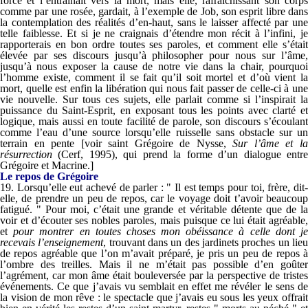
force et l’entraînait vers la mort, mais elle, rafraîchissant son corps
comme par une rosée, gardait, à l’exemple de Job, son esprit libre dans
la contemplation des réalités d’en-haut, sans le laisser affecté par une
telle faiblesse. Et si je ne craignais d’étendre mon récit à l’infini, je
rapporterais en bon ordre toutes ses paroles, et comment elle s’était
élevée par ses discours jusqu’à philosopher pour nous sur l’âme,
jusqu’à nous exposer la cause de notre vie dans la chair, pourquoi
l’homme existe, comment il se fait qu’il soit mortel et d’où vient la
mort, quelle est enfin la libération qui nous fait passer de celle-ci à une
vie nouvelle. Sur tous ces sujets, elle parlait comme si l’inspirait la
puissance du Saint-Esprit, en exposant tous les points avec clarté et
logique, mais aussi en toute facilité de parole, son discours s’écoulant
comme l’eau d’une source lorsqu’elle ruisselle sans obstacle sur un
terrain en pente [voir saint Grégoire de Nysse,
Sur l’âme et l
résurrection
(Cerf, 1995), qui prend la forme d’un dialogue entr
Grégoire et Macrine.]
Le repos
de Grégoire
19. Lorsqu’elle eut achevé de parler : " Il est temps pour toi, frère, dit-
elle, de prendre un peu de repos, car le voyage doit t’avoir beaucoup
fatigué. " Pour moi, c’était une grande et véritable détente que de la
voir et d’écouter ses nobles paroles, mais puisque ce lui était agréable,
et
pour montrer en toutes choses mon obéissance à celle dont j
recevais l’enseignement
, trouvant dans un des jardinets proches un lie
de repos agréable que l’on m’avait préparé, je pris un peu de repos à
l’ombre des treilles. Mais il ne m’était pas possible d’en goûter
l’agrément, car mon âme était bouleversée par la perspective de tristes
événements. Ce que j’avais vu semblait en effet me révéler le sens de
la vision de mon rêve : le spectacle que j’avais eu sous les yeux offrait