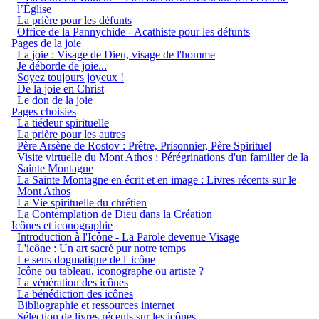
l’Église
La prière pour les défunts
Office de la Pannychide - Acathiste pour les défunts
Pages de la joie
La joie : Visage de Dieu, visage de l'homme
Je déborde de joie...
Soyez toujours joyeux !
De la joie en Christ
Le don de la joie
Pages choisies
La tiédeur spirituelle
La prière pour les autres
Père Arsène de Rostov : Prêtre, Prisonnier, Père Spirituel
Visite virtuelle du Mont Athos : Pérégrinations d'un familier de la
Sainte Montagne
La Sainte Montagne en écrit et en image : Livres récents sur le
Mont Athos
La Vie spirituelle du chrétien
La Contemplation de Dieu dans la Création
Icônes et iconographie
Introduction à l'Icône - La Parole devenue Visage
L'icône : Un art sacré pur notre temps
Le sens dogmatique de l' icône
Icône ou tableau, iconographe ou artiste ?
La vénération des icônes
La bénédiction des icônes
Bibliographie et ressources internet
Sélection de livres récents sur les icônes