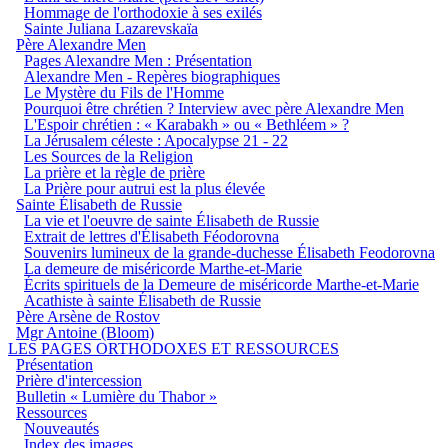
Hommage de l'orthodoxie à ses exilés
Sainte Juliana Lazarevskaïa
Père Alexandre Men
Pages Alexandre Men : Présentation
Alexandre Men - Repères biographiques
Le Mystère du Fils de l'Homme
Pourquoi être chrétien ? Interview avec père Alexandre Men
L'Espoir chrétien : « Karabakh » ou « Bethléem » ?
La Jérusalem céleste : Apocalypse 21 - 22
Les Sources de la Religion
La prière et la règle de prière
La Prière pour autrui est la plus élevée
Sainte Élisabeth de Russie
La vie et l'oeuvre de sainte Élisabeth de Russie
Extrait de lettres d'Élisabeth Féodorovna
Souvenirs lumineux de la grande-duchesse Élisabeth Feodorovna
La demeure de miséricorde Marthe-et-Marie
Écrits spirituels de la Demeure de miséricorde Marthe-et-Marie
Acathiste à sainte Élisabeth de Russie
Père Arsène de Rostov
Mgr Antoine (Bloom)
LES PAGES ORTHODOXES ET RESSOURCES
Présentation
Prière d'intercession
Bulletin « Lumière du Thabor »
Ressources
Nouveautés
Index des images