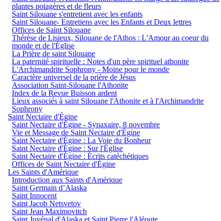
plantes potagères et de fleurs
Saint Silouane s'entretient avec les enfants
Saint Silouane- Entretiens avec les Enfants et Deux lettres
Offices de Saint Silouane
Thérèse de Lisieux, Silouane de l'Athos : L'Amour au coeur du
monde et de l'Église
La Prière de saint Silouane
La paternité spirituelle : Notes d'un père spirituel athonite
L'Archimandrite Sophrony - Moine pour le monde
Caractère universel de la prière de Jésus
Association Saint-Silouane l'Athonite
Index de la Revue Buisson ardent
Lieux associés à saint Silouane l'Athonite et à l'Archimandrite
Sophrony
Saint Nectaire d'Égine
Saint Nectaire d'Égine - Synaxaire, 8 novembre
Vie et Message de Saint Nectaire d'Égine
Saint Nectaire d'Égine : La Voie du Bonheur
Saint Nectaire d'Égine : Sur l'Église
Saint Nectaire d'Égine : Écrits catéchétiques
Offices de Saint Nectaire d'Égine
Les Saints d'Amérique
Introduction aux Saints d'Amérique
Saint Germain d’Alaska
Saint Innocent
Saint Jacob Netsvetov
Saint Jean Maximovitch
Saint Juvénal d'Alaska et Saint Pierre l'Aléoute