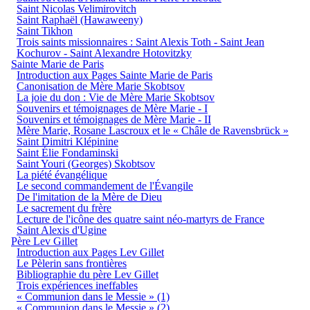
Saint Nicolas Velimirovitch
Saint Raphaël (Hawaweeny)
Saint Tikhon
Trois saints missionnaires : Saint Alexis Toth - Saint Jean
Kochurov - Saint Alexandre Hotovitzky
Sainte Marie de Paris
Introduction aux Pages Sainte Marie de Paris
Canonisation de Mère Marie Skobtsov
La joie du don : Vie de Mère Marie Skobtsov
Souvenirs et témoignages de Mère Marie - I
Souvenirs et témoignages de Mère Marie - II
Mère Marie, Rosane Lascroux et le « Châle de Ravensbrück »
Saint Dimitri Klépinine
Saint Élie Fondaminski
Saint Youri (Georges) Skobtsov
La piété évangélique
Le second commandement de l'Évangile
De l'imitation de la Mère de Dieu
Le sacrement du frère
Lecture de l'icône des quatre saint néo-martyrs de France
Saint Alexis d'Ugine
Père Lev Gillet
Introduction aux Pages Lev Gillet
Le Pèlerin sans frontières
Bibliographie du père Lev Gillet
Trois expériences ineffables
« Communion dans le Messie » (1)
« Communion dans le Messie » (2)