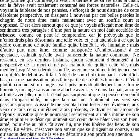
cette journée qui commençait serait la dernière de sa vie dans la chair,
car la fièvre avait totalement consumé ses forces naturelles. Celle-ci,
voyant la faiblesse de nos pensées, s’efforçait de nous distraire de cette
désolante perspective, en dissipant à nouveau par ces belles paroles le
chagrin de notre âme, mais maintenant avec un souffle court et
oppressé. C’est alors surtout que ce que je voyais affectait mon âme de
sentiments très partagés : d’une part la nature en moi était accablée de
tristesse, comme on peut le comprendre, car je prévoyais que je
n’entendrais plus désormais une telle voix, et je m’attendais à ce que la
gloire commune de notre famille quitte bientôt la vie humaine ; mais
d’autre part mon âme, comme transportée d’enthousiasme à ce
spectacle, estimait qu’elle avait transcendé la nature commune. Ne
ressentir, en ses derniers instants, aucun sentiment d’étrangeté à la
perspective de la mort et ne pas craindre de quitter cette vie, mais
méditer jusqu’à son dernier souffle, avec une sublime intelligence, sur
ce qui dès le début avait fait l’objet de son choix touchant la vie d’ici-
bas, cela me paraissait ne plus faire partie des réalités humaines. C’était
plutôt comme si un ange avait pris providentiellement une forme
humaine, un ange sans aucune attache avec la vie dans la chair, aucune
affinité avec elle, dont il n’était pas surprenant que la pensée demeurât
dans l’impassibilité, puisque la chair ne l’entraînait pas vers ses
passions propres. Aussi elle me semblait manifester avec évidence, aux
yeux de tous ceux qui étaient alors présents, ce divin et pur amour de
l’époux invisible qu’elle nourrissait secrètement au plus intime de son
âme et publier le désir qui animait son cœur de se hâter vers son bien-
aimé, pour être au plus tôt avec lui, une fois libérée des liens de son
corps. En vérité, c’est vers son amant que se dirigeait sa course, sans
qu’aucun des plaisirs de la vie ne détourne à son profit son attention.