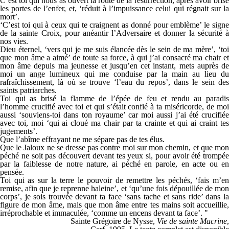
C’est toi qui nous as ouvert la route de la résurrection, après avoir brisé
les portes de l’enfer, et, ‘réduit à l’impuissance celui qui régnait sur la
mort’.
‘C’est toi qui à ceux qui te craignent as donné pour emblème’ le signe
de la sainte Croix, pour anéantir l’Adversaire et donner la sécurité à
nos vies.
Dieu éternel, ‘vers qui je me suis élancée dès le sein de ma mère’, ‘toi
que mon âme a aimé’ de toute sa force, à qui j’ai consacré ma chair et
mon âme depuis ma jeunesse et jusqu’en cet instant, mets auprès de
moi un ange lumineux qui me conduise par la main au lieu du
rafraîchissement, là où se trouve ‘l’eau du repos’, dans le sein des
saints patriarches.
Toi qui as brisé la flamme de l’épée de feu et rendu au paradis
l’homme crucifié avec toi et qui s’était confié à ta miséricorde, de moi
aussi ‘souviens-toi dans ton royaume’ car moi aussi j’ai été crucifiée
avec toi, moi ‘qui ai cloué ma chair par ta crainte et qui ai craint tes
jugements’.
Que l’abîme effrayant ne me sépare pas de tes élus.
Que le Jaloux ne se dresse pas contre moi sur mon chemin, et que mon
péché ne soit pas découvert devant tes yeux si, pour avoir été trompée
par la faiblesse de notre nature, ai péché en parole, en acte ou en
pensée.
Toi qui as sur la terre le pouvoir de remettre les péchés, ‘fais m’en
remise, afin que je reprenne haleine’, et ‘qu’une fois dépouillée de mon
corps’, je sois trouvée devant ta face ‘sans tache et sans ride’ dans la
figure de mon âme, mais que mon âme entre tes mains soit accueillie,
irréprochable et immaculée, ‘comme un encens devant ta face’. "
Sainte Grégoire de Nysse,
Vie de sainte Macrine
,