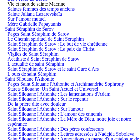
Vie et mort de sainte Macrine
Saintes femmes des temps anciens
Sainte Juliana Lazarevskaïa
Sur l’amour mutuel
Mère Gabrielle Papayannis
Saint Séraphim de Sarov
Pages Saint Séraphim de Sarov
Le Chemin spirituel de Saint Séraphim
Saint Séraphim de Sarov : Le but de vie chrétienne
Saint Séraphim de Sarov : La paix du Christ
Vigiles de Saint Séraphim
Acathiste à Saint Séraphim de Sarov
L'actualité de saint Séraphim
Saint Séraphim de Sarov et le saint Curé d'Ars
L'ours de saint Séraphim
Saint Silouane l'Athonite
Pages Saint Silouane l'Athonite et Archimandrite Sophrony
Starets Silouane :Un Saint Actuel et Universel
Saint Silouane l'Athonite : Les lamentations d'Adam
Saint Silouane l'Athonite : Sur le repentir
De la prière dite avec douleur
Saint Silouane l'Athonite : Sur l'amour
Saint Silouane l'Athonite : L'amour des ennemis
Saint Silouane l'Athonite : La Mère de Dieu, notre joie et notre
espérance
Saint Silouane l'Athonite : Des pères confesseurs
Saint Silouane l'Athonite : Lettres adressées à Nadejda Soboleva
Saint Silouane l'Athonite : Annotations en marge d'un catalogue de