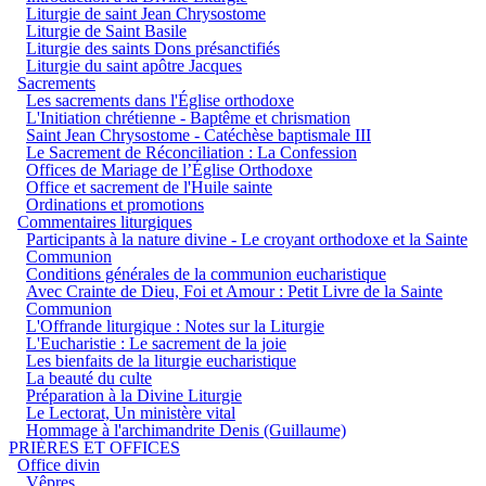
Liturgie de saint Jean Chrysostome
Liturgie de Saint Basile
Liturgie des saints Dons présanctifiés
Liturgie du saint apôtre Jacques
Sacrements
Les sacrements dans l'Église orthodoxe
L'Initiation chrétienne - Baptême et chrismation
Saint Jean Chrysostome - Catéchèse baptismale III
Le Sacrement de Réconciliation : La Confession
Offices de Mariage de l’Église Orthodoxe
Office et sacrement de l'Huile sainte
Ordinations et promotions
Commentaires liturgiques
Participants à la nature divine - Le croyant orthodoxe et la Sainte
Communion
Conditions générales de la communion eucharistique
Avec Crainte de Dieu, Foi et Amour : Petit Livre de la Sainte
Communion
L'Offrande liturgique : Notes sur la Liturgie
L'Eucharistie : Le sacrement de la joie
Les bienfaits de la liturgie eucharistique
La beauté du culte
Préparation à la Divine Liturgie
Le Lectorat, Un ministère vital
Hommage à l'archimandrite Denis (Guillaume)
PRIÈRES ET OFFICES
Office divin
Vêpres