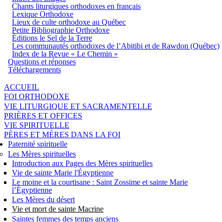
Chants liturgiques orthodoxes en français
Lexique Orthodoxe
Lieux de culte orthodoxe au Québec
Petite Bibliographie Orthodoxe
Éditions le Sel de la Terre
Les communautés orthodoxes de l’Abitibi et de Rawdon (Québec)
Index de la Revue « Le Chemin »
Questions et réponses
Téléchargements
ACCUEIL
FOI ORTHODOXE
VIE LITURGIQUE ET SACRAMENTELLE
PRIÈRES ET OFFICES
VIE SPIRITUELLE
PÈRES ET MÈRES DANS LA FOI
Paternité spirituelle
Les Mères spirituelles
Introduction aux Pages des Mères spirituelles
Vie de sainte Marie l'Égyptienne
Le moine et la courtisane : Saint Zossime et sainte Marie
l’Égyptienne
Les Mères du désert
Vie et mort de sainte Macrine
Saintes femmes des temps anciens