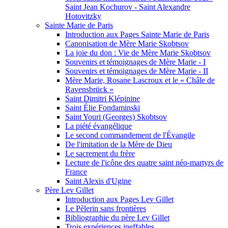
Saint Jean Kochurov - Saint Alexandre
Hotovitzky
Sainte Marie de Paris
Introduction aux Pages Sainte Marie de Paris
Canonisation de Mère Marie Skobtsov
La joie du don : Vie de Mère Marie Skobtsov
Souvenirs et témoignages de Mère Marie - I
Souvenirs et témoignages de Mère Marie - II
Mère Marie, Rosane Lascroux et le « Châle de
Ravensbrück »
Saint Dimitri Klépinine
Saint Élie Fondaminski
Saint Youri (Georges) Skobtsov
La piété évangélique
Le second commandement de l'Évangile
De l'imitation de la Mère de Dieu
Le sacrement du frère
Lecture de l'icône des quatre saint néo-martyrs de
France
Saint Alexis d'Ugine
Père Lev Gillet
Introduction aux Pages Lev Gillet
Le Pèlerin sans frontières
Bibliographie du père Lev Gillet
Trois expériences ineffables