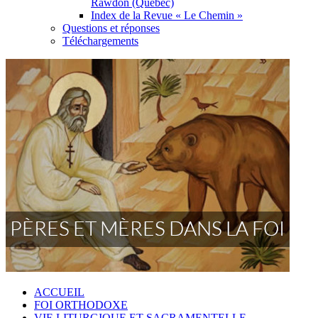
Rawdon (Québec)
Index de la Revue « Le Chemin »
Questions et réponses
Téléchargements
ACCUEIL
FOI ORTHODOXE
VIE LITURGIQUE ET SACRAMENTELLE