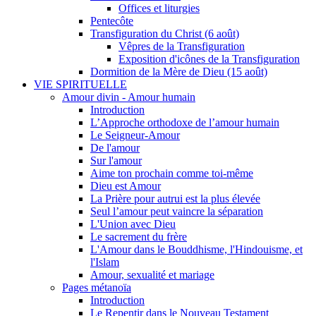
Offices et liturgies
Pentecôte
Transfiguration du Christ (6 août)
Vêpres de la Transfiguration
Exposition d'icônes de la Transfiguration
Dormition de la Mère de Dieu (15 août)
VIE SPIRITUELLE
Amour divin - Amour humain
Introduction
L’Approche orthodoxe de l’amour humain
Le Seigneur-Amour
De l'amour
Sur l'amour
Aime ton prochain comme toi-même
Dieu est Amour
La Prière pour autrui est la plus élevée
Seul l’amour peut vaincre la séparation
L'Union avec Dieu
Le sacrement du frère
L'Amour dans le Bouddhisme, l'Hindouisme, et
l'Islam
Amour, sexualité et mariage
Pages métanoïa
Introduction
Le Repentir dans le Nouveau Testament