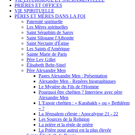
PRIÈRES ET OFFICES
VIE SPIRITUELLE
PÈRES ET MÈRES DANS LA FOI
Paternité spirituelle
Les Mères spirituelles
Saint Séraphim de Sarov
Saint Silouane l'Athonite
Saint Nectaire d'Égine
Les Saints d'Amérique
Sainte Marie de Paris
Père Lev Gillet
Élisabeth Behr-Sigel
Père Alexandre Men
Pages Alexandre Men : Présentation
Alexandre Men - Repères biographiques
Le Mystère du Fils de l'Homme
Pourquoi être chrétien ? Interview avec père
Alexandre Men
L'Espoir chrétien : « Karabakh » ou « Bethléem
» ?
La Jérusalem céleste : Apocalypse 21 - 22
Les Sources de la Religion
La prière et la règle de prière
La Prière pour autrui est la plus élevée