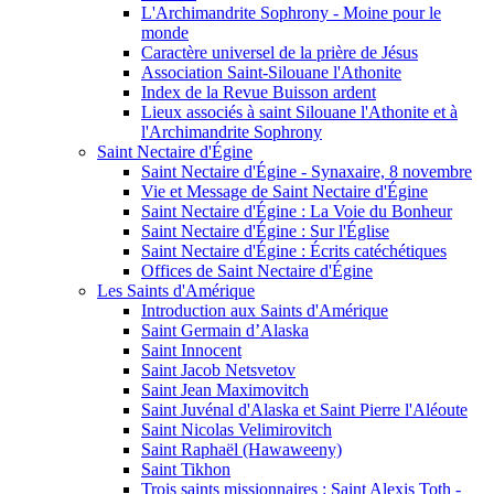
L'Archimandrite Sophrony - Moine pour le
monde
Caractère universel de la prière de Jésus
Association Saint-Silouane l'Athonite
Index de la Revue Buisson ardent
Lieux associés à saint Silouane l'Athonite et à
l'Archimandrite Sophrony
Saint Nectaire d'Égine
Saint Nectaire d'Égine - Synaxaire, 8 novembre
Vie et Message de Saint Nectaire d'Égine
Saint Nectaire d'Égine : La Voie du Bonheur
Saint Nectaire d'Égine : Sur l'Église
Saint Nectaire d'Égine : Écrits catéchétiques
Offices de Saint Nectaire d'Égine
Les Saints d'Amérique
Introduction aux Saints d'Amérique
Saint Germain d’Alaska
Saint Innocent
Saint Jacob Netsvetov
Saint Jean Maximovitch
Saint Juvénal d'Alaska et Saint Pierre l'Aléoute
Saint Nicolas Velimirovitch
Saint Raphaël (Hawaweeny)
Saint Tikhon
Trois saints missionnaires : Saint Alexis Toth -