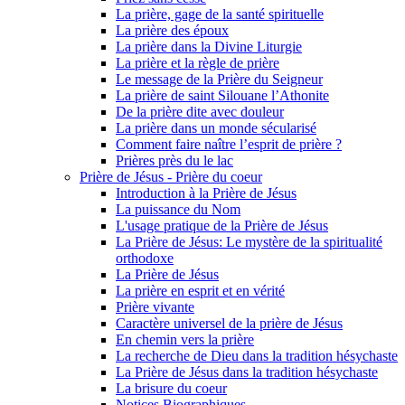
La prière, gage de la santé spirituelle
La prière des époux
La prière dans la Divine Liturgie
La prière et la règle de prière
Le message de la Prière du Seigneur
La prière de saint Silouane l’Athonite
De la prière dite avec douleur
La prière dans un monde sécularisé
Comment faire naître l’esprit de prière ?
Prières près du le lac
Prière de Jésus - Prière du coeur
Introduction à la Prière de Jésus
La puissance du Nom
L'usage pratique de la Prière de Jésus
La Prière de Jésus: Le mystère de la spiritualité
orthodoxe
La Prière de Jésus
La prière en esprit et en vérité
Prière vivante
Caractère universel de la prière de Jésus
En chemin vers la prière
La recherche de Dieu dans la tradition hésychaste
La Prière de Jésus dans la tradition hésychaste
La brisure du coeur
Notices Biographiques