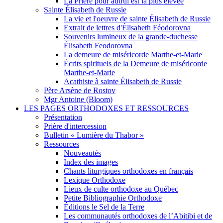
La Prière pour autrui est la plus élevée
Sainte Élisabeth de Russie
La vie et l'oeuvre de sainte Élisabeth de Russie
Extrait de lettres d'Élisabeth Féodorovna
Souvenirs lumineux de la grande-duchesse
Élisabeth Feodorovna
La demeure de miséricorde Marthe-et-Marie
Écrits spirituels de la Demeure de miséricorde
Marthe-et-Marie
Acathiste à sainte Élisabeth de Russie
Père Arsène de Rostov
Mgr Antoine (Bloom)
LES PAGES ORTHODOXES ET RESSOURCES
Présentation
Prière d'intercession
Bulletin « Lumière du Thabor »
Ressources
Nouveautés
Index des images
Chants liturgiques orthodoxes en français
Lexique Orthodoxe
Lieux de culte orthodoxe au Québec
Petite Bibliographie Orthodoxe
Éditions le Sel de la Terre
Les communautés orthodoxes de l’Abitibi et de