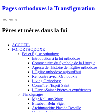
Aller au contenu principal
Pages orthodoxes la Transfiguration
Search this site
Formulaire de recherche
Pères et mères dans la foi
ACCUEIL
FOI ORTHODOXE
Foi et Église orthodoxe
Introduction à la foi orthodoxe
Commentaire du Symbole de la Liturgie
Aperçu de l'histoire de l'Église orthodoxe
L'Église orthodoxe aujourd'hui
Rencontre avec l'Orthodoxie
Living Orthodoxy
Connaître l’Esprit-Saint
L'Esprit-Saint : Prières et expériences
Témoignages
Mgr Kallistos Ware
Élisabeth Behr-Sigel
Archimandrite Placide Deseille