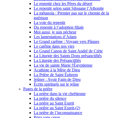
Le repentir chez les Pères du désert
Le repentir selon saint Silouane l’Athonite
La métanoïa : Premier pas sur le chemin de la
guérison
La voie du repentir
Du repentir à l’adoption filiale
Moi aussi, je suis pécheur
Les lamentations d’Adam
Le Grand carême : Voyage vers Pâques
Le carême dans nos vies
Le Grand Canon de Saint André de Crète
La Liturgie des Saints Dons présanctifiés
La Liturgie des Présanctifiés
La vie de sainte Marie l'Égyptienne
Acathiste à la Mère de Dieu
La Prière de Saint Éphrem
Jeûner : Avoir Faim de Dieu
Écrits spirituels sur le jeûne
Pages de la prière
La prière dans la vie chrétienne
La prière du silence
La prière au Saint Esprit
La prière au Saint Esprit-(2)
La prière de l’inconnaissance
Priez sans cesse