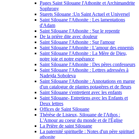
Pages Saint Silouane l'Athonite et Archimandrite
Sophrony
Starets Silouane :Un Saint Actuel et Universel
Saint Silouane l'Athonite : Les lamentations
d'Adam
Saint Silouane l'Athonite : Sur le repentir
De la prière dite avec douleur
Saint Silouane l'Athonite : Sur l'amour
Saint Silouane l'Athonite : L'amour des ennemis
Saint Silouane l'Athonite : La Mère de Dieu,
notre joie et notre espérance
Saint Silouane l'Athonite : Des pères confesseurs
Saint Silouane l'Athonite : Lettres adressées à
Nadejda Soboleva
Saint Silouane l'Athonite : Annotations en marge
d'un catalogue de plantes potagères et de fleurs
Saint Silouane s'entretient avec les enfants
Saint Silouane- Entretiens avec les Enfants et
Deux lettres
Offices de Saint Silouane
Thérèse de Lisieux, Silouane de l'Athos :
L'Amour au coeur du monde et de l'Église
La Prière de saint Silouane
La paternité spirituelle : Notes d'un père spirituel
athonite