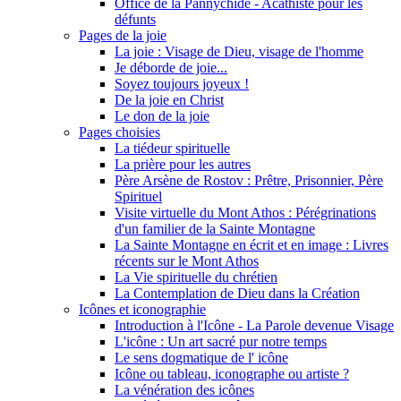
Office de la Pannychide - Acathiste pour les
défunts
Pages de la joie
La joie : Visage de Dieu, visage de l'homme
Je déborde de joie...
Soyez toujours joyeux !
De la joie en Christ
Le don de la joie
Pages choisies
La tiédeur spirituelle
La prière pour les autres
Père Arsène de Rostov : Prêtre, Prisonnier, Père
Spirituel
Visite virtuelle du Mont Athos : Pérégrinations
d'un familier de la Sainte Montagne
La Sainte Montagne en écrit et en image : Livres
récents sur le Mont Athos
La Vie spirituelle du chrétien
La Contemplation de Dieu dans la Création
Icônes et iconographie
Introduction à l'Icône - La Parole devenue Visage
L'icône : Un art sacré pur notre temps
Le sens dogmatique de l' icône
Icône ou tableau, iconographe ou artiste ?
La vénération des icônes