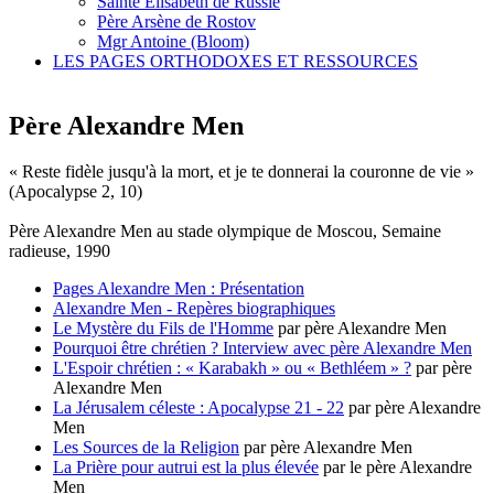
Sainte Élisabeth de Russie
Père Arsène de Rostov
Mgr Antoine (Bloom)
LES PAGES ORTHODOXES ET RESSOURCES
Père Alexandre Men
« Reste fidèle jusqu'à la mort, et je te donnerai la couronne de vie »
(Apocalypse 2, 10)
Père Alexandre Men au stade olympique de Moscou, Semaine
radieuse, 1990
Pages Alexandre Men : Présentation
Alexandre Men - Repères biographiques
Le Mystère du Fils de l'Homme
par père Alexandre Men
Pourquoi être chrétien ? Interview avec père Alexandre Men
L'Espoir chrétien : « Karabakh » ou « Bethléem » ?
par père
Alexandre Men
La Jérusalem céleste : Apocalypse 21 - 22
par père Alexandre
Men
Les Sources de la Religion
par père Alexandre Men
La Prière pour autrui est la plus élevée
par le père Alexandre
Men