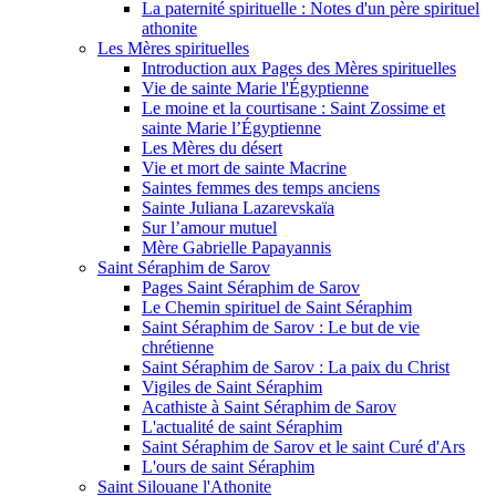
La paternité spirituelle : Notes d'un père spirituel
athonite
Les Mères spirituelles
Introduction aux Pages des Mères spirituelles
Vie de sainte Marie l'Égyptienne
Le moine et la courtisane : Saint Zossime et
sainte Marie l’Égyptienne
Les Mères du désert
Vie et mort de sainte Macrine
Saintes femmes des temps anciens
Sainte Juliana Lazarevskaïa
Sur l’amour mutuel
Mère Gabrielle Papayannis
Saint Séraphim de Sarov
Pages Saint Séraphim de Sarov
Le Chemin spirituel de Saint Séraphim
Saint Séraphim de Sarov : Le but de vie
chrétienne
Saint Séraphim de Sarov : La paix du Christ
Vigiles de Saint Séraphim
Acathiste à Saint Séraphim de Sarov
L'actualité de saint Séraphim
Saint Séraphim de Sarov et le saint Curé d'Ars
L'ours de saint Séraphim
Saint Silouane l'Athonite