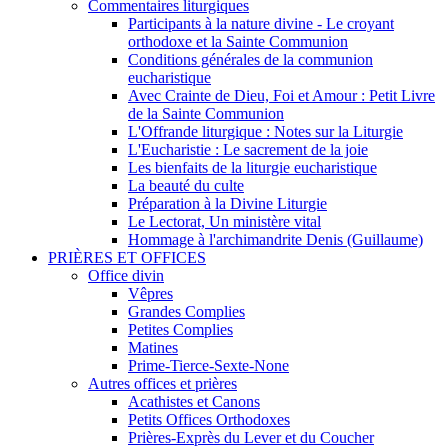
Commentaires liturgiques
Participants à la nature divine - Le croyant
orthodoxe et la Sainte Communion
Conditions générales de la communion
eucharistique
Avec Crainte de Dieu, Foi et Amour : Petit Livre
de la Sainte Communion
L'Offrande liturgique : Notes sur la Liturgie
L'Eucharistie : Le sacrement de la joie
Les bienfaits de la liturgie eucharistique
La beauté du culte
Préparation à la Divine Liturgie
Le Lectorat, Un ministère vital
Hommage à l'archimandrite Denis (Guillaume)
PRIÈRES ET OFFICES
Office divin
Vêpres
Grandes Complies
Petites Complies
Matines
Prime-Tierce-Sexte-None
Autres offices et prières
Acathistes et Canons
Petits Offices Orthodoxes
Prières-Exprès du Lever et du Coucher