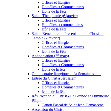
Offices et liturgies
Homélies et Commentaires
Icône de la Fête
Sainte Théophanie (6 janvier)
Offices et liturgies
Homélies et commentaires
Icône de la Fête
Sainte Rencontre ou Présentation du Christ au
Temple (2 février)
Offices et liturgies
Homélies et Commentaires
Icône de la Fête
Annonciation (25 mars)
Offices et liturgies
Homélies et Commentaires
Icône de la fête
Commentaire liturgique de la Semaine sainte
Entrée du Christ à Jérusalem
Offices et liturgies
Homélies et Commentaires
Icône de la fête
Résurrection du Christ - La Grande et Lumineuse
Pâque
Canon Pascal de Saint Jean Damascène
Ascension du Christ