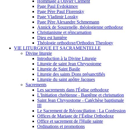
Hommage à Olivier Clément
Page Paul Evdokimov
Page Père Paul Florensky
Page Vladimir Lossky
Page Père Alexandre Schmemann
Annick de Souzenelle, théologienne orthodoxe
Christianisme et réincarnation
Dieu est lumière
Théologie orthodoxe/Orthodox Theology
VIE LITURGIQUE ET SACRAMENTELLE
Divine liturgie
Introduction à la Divine Liturgie
Liturgie de saint Jean Chrysostome
Liturgie de Saint Basile
Liturgie des saints Dons présanctifiés
Liturgie du saint apôtre Jacques
Sacrements
Les sacrements dans l'Église orthodoxe
L'Initiation chrétienne - Baptême et chrismation
Saint Jean Chrysostome - Catéchèse baptismale
III
Le Sacrement de Réconciliation : La Confession
Offices de Mariage de l’Église Orthodoxe
Office et sacrement de l'Huile sainte
Ordinations et promotions