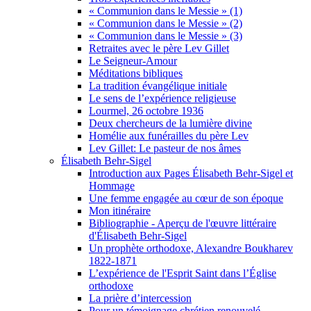
« Communion dans le Messie » (1)
« Communion dans le Messie » (2)
« Communion dans le Messie » (3)
Retraites avec le père Lev Gillet
Le Seigneur-Amour
Méditations bibliques
La tradition évangélique initiale
Le sens de l’expérience religieuse
Lourmel, 26 octobre 1936
Deux chercheurs de la lumière divine
Homélie aux funérailles du père Lev
Lev Gillet: Le pasteur de nos âmes
Élisabeth Behr-Sigel
Introduction aux Pages Élisabeth Behr-Sigel et
Hommage
Une femme engagée au cœur de son époque
Mon itinéraire
Bibliographie - Aperçu de l'œuvre littéraire
d'Élisabeth Behr-Sigel
Un prophète orthodoxe, Alexandre Boukharev
1822-1871
L’expérience de l'Esprit Saint dans l’Église
orthodoxe
La prière d’intercession
Pour un témoignage chrétien renouvelé