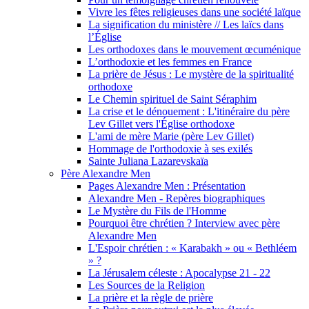
Vivre les fêtes religieuses dans une société laïque
La signification du ministère // Les laïcs dans
l’Église
Les orthodoxes dans le mouvement œcuménique
L’orthodoxie et les femmes en France
La prière de Jésus : Le mystère de la spiritualité
orthodoxe
Le Chemin spirituel de Saint Séraphim
La crise et le dénouement : L'itinéraire du père
Lev Gillet vers l'Église orthodoxe
L'ami de mère Marie (père Lev Gillet)
Hommage de l'orthodoxie à ses exilés
Sainte Juliana Lazarevskaïa
Père Alexandre Men
Pages Alexandre Men : Présentation
Alexandre Men - Repères biographiques
Le Mystère du Fils de l'Homme
Pourquoi être chrétien ? Interview avec père
Alexandre Men
L'Espoir chrétien : « Karabakh » ou « Bethléem
» ?
La Jérusalem céleste : Apocalypse 21 - 22
Les Sources de la Religion
La prière et la règle de prière