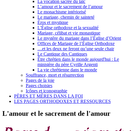
La vocation sacrée du laïc
L’amour et le sacrement de l’amour
Le monachisme intériorisé
Le mariage, chemin de sainteté
Éros et mystique
L'Église orthodoxe et la sexualité
Mariage, célibat et vie monastique
Le mystère du mariage dans l’Église d’Orient
Offices de Mariage de l’Église Orthodoxe
…et les deux ne feront qu’une seule chair
Le Cantique des Cantiques
Être chrétien dans le monde aujourd'hui : Le
ministère du père Cyrille Argenti
La vie chrétienne dans le monde
Souffrance, mort et résurrection
Pages de la joie
Pages choisies
Icônes et iconographie
PÈRES ET MÈRES DANS LA FOI
LES PAGES ORTHODOXES ET RESSOURCES
L'amour et le sacrement de l'amour