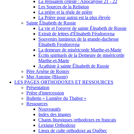
La Jérusalem céleste : Apocalypse 21 - 22
Les Sources de la Religion
La prière et la règle de prière
La Prière pour autrui est la plus élevée
Sainte Élisabeth de Russie
La vie et l'oeuvre de sainte Élisabeth de Russie
Extrait de lettres d'Élisabeth Féodorovna
Souvenirs lumineux de la grande-duchesse
Élisabeth Feodorovna
La demeure de miséricorde Marthe-et-Marie
Écrits spirituels de la Demeure de miséricorde
Marthe-et-Marie
Acathiste à sainte Élisabeth de Russie
Père Arsène de Rostov
Mgr Antoine (Bloom)
LES PAGES ORTHODOXES ET RESSOURCES
Présentation
Prière d'intercession
Bulletin « Lumière du Thabor »
Ressources
Nouveautés
Index des images
Chants liturgiques orthodoxes en français
Lexique Orthodoxe
Lieux de culte orthodoxe au Québec