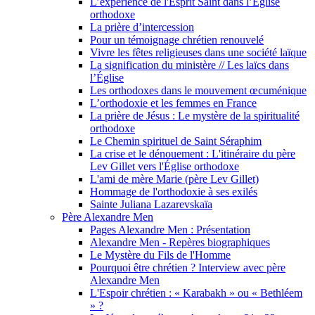
L’expérience de l'Esprit Saint dans l’Église
orthodoxe
La prière d’intercession
Pour un témoignage chrétien renouvelé
Vivre les fêtes religieuses dans une société laïque
La signification du ministère // Les laïcs dans
l’Église
Les orthodoxes dans le mouvement œcuménique
L’orthodoxie et les femmes en France
La prière de Jésus : Le mystère de la spiritualité
orthodoxe
Le Chemin spirituel de Saint Séraphim
La crise et le dénouement : L'itinéraire du père
Lev Gillet vers l'Église orthodoxe
L'ami de mère Marie (père Lev Gillet)
Hommage de l'orthodoxie à ses exilés
Sainte Juliana Lazarevskaïa
Père Alexandre Men
Pages Alexandre Men : Présentation
Alexandre Men - Repères biographiques
Le Mystère du Fils de l'Homme
Pourquoi être chrétien ? Interview avec père
Alexandre Men
L'Espoir chrétien : « Karabakh » ou « Bethléem
» ?