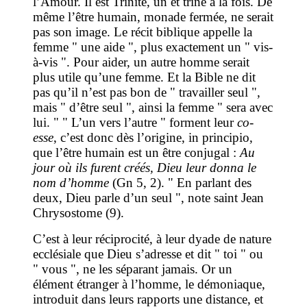
l’Amour. Il est Trinité, un et trine à la fois. De
même l’être humain, monade fermée, ne serait
pas son image. Le récit biblique appelle la
femme " une aide ", plus exactement un " vis-
à-vis ". Pour aider, un autre homme serait
plus utile qu’une femme. Et la Bible ne dit
pas qu’il n’est pas bon de " travailler seul ",
mais " d’être seul ", ainsi la femme " sera avec
lui. " " L’un vers l’autre " forment leur
co-
esse
, c’est donc dès l’origine, in principio,
que l’être humain est un être conjugal :
Au
jour où ils furent créés, Dieu leur donna le
nom d’homme
(Gn 5, 2). " En parlant des
deux, Dieu parle d’un seul ", note saint Jean
Chrysostome (9).
C’est à leur réciprocité, à leur dyade de nature
ecclésiale que Dieu s’adresse et dit " toi " ou
" vous ", ne les séparant jamais. Or un
élément étranger à l’homme, le démoniaque,
introduit dans leurs rapports une distance, et