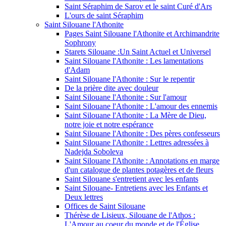
Saint Séraphim de Sarov et le saint Curé d'Ars
L'ours de saint Séraphim
Saint Silouane l'Athonite
Pages Saint Silouane l'Athonite et Archimandrite
Sophrony
Starets Silouane :Un Saint Actuel et Universel
Saint Silouane l'Athonite : Les lamentations
d'Adam
Saint Silouane l'Athonite : Sur le repentir
De la prière dite avec douleur
Saint Silouane l'Athonite : Sur l'amour
Saint Silouane l'Athonite : L'amour des ennemis
Saint Silouane l'Athonite : La Mère de Dieu,
notre joie et notre espérance
Saint Silouane l'Athonite : Des pères confesseurs
Saint Silouane l'Athonite : Lettres adressées à
Nadejda Soboleva
Saint Silouane l'Athonite : Annotations en marge
d'un catalogue de plantes potagères et de fleurs
Saint Silouane s'entretient avec les enfants
Saint Silouane- Entretiens avec les Enfants et
Deux lettres
Offices de Saint Silouane
Thérèse de Lisieux, Silouane de l'Athos :
L'Amour au coeur du monde et de l'Église