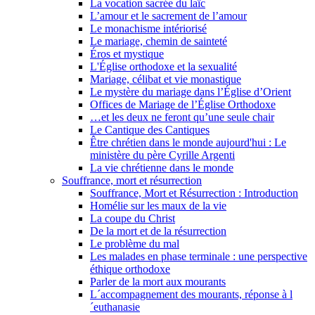
La vocation sacrée du laïc
L’amour et le sacrement de l’amour
Le monachisme intériorisé
Le mariage, chemin de sainteté
Éros et mystique
L'Église orthodoxe et la sexualité
Mariage, célibat et vie monastique
Le mystère du mariage dans l’Église d’Orient
Offices de Mariage de l’Église Orthodoxe
…et les deux ne feront qu’une seule chair
Le Cantique des Cantiques
Être chrétien dans le monde aujourd'hui : Le
ministère du père Cyrille Argenti
La vie chrétienne dans le monde
Souffrance, mort et résurrection
Souffrance, Mort et Résurrection : Introduction
Homélie sur les maux de la vie
La coupe du Christ
De la mort et de la résurrection
Le problème du mal
Les malades en phase terminale : une perspective
éthique orthodoxe
Parler de la mort aux mourants
L´accompagnement des mourants, réponse à l
´euthanasie