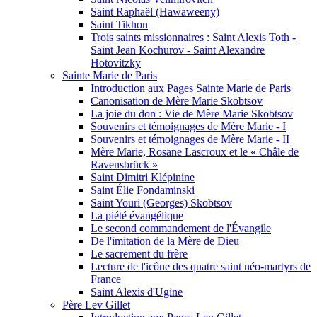
Saint Raphaël (Hawaweeny)
Saint Tikhon
Trois saints missionnaires : Saint Alexis Toth -
Saint Jean Kochurov - Saint Alexandre
Hotovitzky
Sainte Marie de Paris
Introduction aux Pages Sainte Marie de Paris
Canonisation de Mère Marie Skobtsov
La joie du don : Vie de Mère Marie Skobtsov
Souvenirs et témoignages de Mère Marie - I
Souvenirs et témoignages de Mère Marie - II
Mère Marie, Rosane Lascroux et le « Châle de
Ravensbrück »
Saint Dimitri Klépinine
Saint Élie Fondaminski
Saint Youri (Georges) Skobtsov
La piété évangélique
Le second commandement de l'Évangile
De l'imitation de la Mère de Dieu
Le sacrement du frère
Lecture de l'icône des quatre saint néo-martyrs de
France
Saint Alexis d'Ugine
Père Lev Gillet