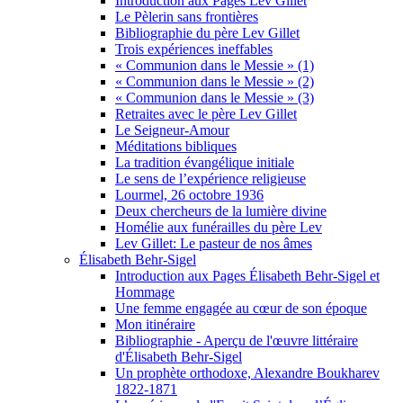
Introduction aux Pages Lev Gillet
Le Pèlerin sans frontières
Bibliographie du père Lev Gillet
Trois expériences ineffables
« Communion dans le Messie » (1)
« Communion dans le Messie » (2)
« Communion dans le Messie » (3)
Retraites avec le père Lev Gillet
Le Seigneur-Amour
Méditations bibliques
La tradition évangélique initiale
Le sens de l’expérience religieuse
Lourmel, 26 octobre 1936
Deux chercheurs de la lumière divine
Homélie aux funérailles du père Lev
Lev Gillet: Le pasteur de nos âmes
Élisabeth Behr-Sigel
Introduction aux Pages Élisabeth Behr-Sigel et
Hommage
Une femme engagée au cœur de son époque
Mon itinéraire
Bibliographie - Aperçu de l'œuvre littéraire
d'Élisabeth Behr-Sigel
Un prophète orthodoxe, Alexandre Boukharev
1822-1871