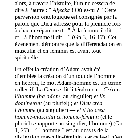
alors, à travers l’histoire, l’un ne cessera de
dire à l’autre : "
Ajjecka
! Où es-tu ? " Cette
perversion ontologique est consignée par la
parole que Dieu adresse pour la première fois
à chacun séparément : " À la femme il dit..., "
et " à l’homme il dit... " (Gn 3, 16-17). Cet
événement démontre que la différenciation en
masculin et en féminin est avant tout
spirituelle.
En effet la création d’Adam avait été
d’emblée la création d’un tout de l’homme,
en hébreu, le mot Adam-homme est un terme
collectif. La Genèse dit littéralement :
Créons
l’homme
(
ha adam
, au singulier)
et ils
domineront
(au pluriel) ;
et Dieu créa
l’homme
(au singulier) —
et il les créa
homme-masculin et homme-féminin
(et le
pluriel se rapporte au singulier, l’homme) (Gn
1, 27). L’ " homme " est au-dessus de la
distinction masculin-féminin, car celle-ci n’est