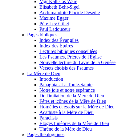
Mgr Kallistos Ware
Élisabeth Behr-Sigel
Archimandrite Placide Deseille
Maxime Egger
Père Lev Gillet
Paul Ladouceur
Pages bibliques
Index des Évangiles
Index des Épîtres
Lectures bibliques conseillées
Les Psaumes, Prières de l'Église
Nouvelle lecture du Livre de la Genèse
Versets choisis des Psaumes
La Mère de Dieu
Introduction
Panaghia - La Toute-Sainte
Notre joie et notre espérance
De l'imitation de la Mère de Dieu
Fêtes et icônes de la Mêre de Dieu
Homélies et essais sur la Mère de Dieu
Acathiste à la Mère de Dieu
Paraclisis
Éloges funèbres de la Mère de Dieu
Thrène de la Mère de Dieu
Pages théologiques