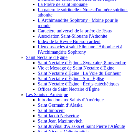
La Prière de saint Silouane
La paternité spirituelle : Notes d'un père spirituel
athonite
L'Archimandrite Sophrony - Moine pour le
monde
Caractère universel de la prière de Jésus
Association Saint-Silouane l'Athonite
Index de la Revue Buisson ardent
Lieux associés à saint Silouane l'Athonite et à
l'Archimandrite Sophrony
Saint Nectaire d'Égine
Saint Nectaire d'Égine - Synaxaire, 8 novembre
Vie et Message de Saint Nectaire d'Égine
Saint Nectaire d'Égine : La Voie du Bonheur
Saint Nectaire d'Égine : Sur l'Église
Saint Nectaire d'Égine : Écrits catéchétiques
Offices de Saint Nectaire d'Égine
Les Saints d'Amérique
Introduction aux Saints d'Amérique
Saint Germain d’Alaska
Saint Innocent
Saint Jacob Netsvetov
Saint Jean Maximovitch
Saint Juvénal d'Alaska et Saint Pierre l'Aléoute
Saint Nicolas Velimirovitch