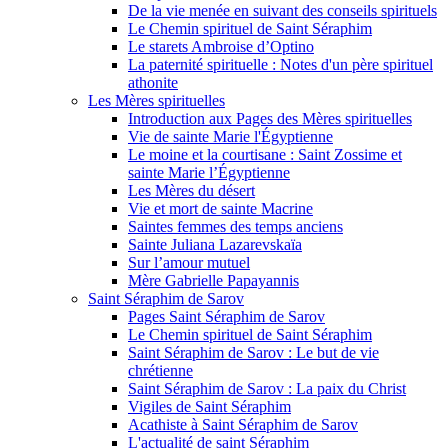
De la vie menée en suivant des conseils spirituels
Le Chemin spirituel de Saint Séraphim
Le starets Ambroise d’Optino
La paternité spirituelle : Notes d'un père spirituel
athonite
Les Mères spirituelles
Introduction aux Pages des Mères spirituelles
Vie de sainte Marie l'Égyptienne
Le moine et la courtisane : Saint Zossime et
sainte Marie l’Égyptienne
Les Mères du désert
Vie et mort de sainte Macrine
Saintes femmes des temps anciens
Sainte Juliana Lazarevskaïa
Sur l’amour mutuel
Mère Gabrielle Papayannis
Saint Séraphim de Sarov
Pages Saint Séraphim de Sarov
Le Chemin spirituel de Saint Séraphim
Saint Séraphim de Sarov : Le but de vie
chrétienne
Saint Séraphim de Sarov : La paix du Christ
Vigiles de Saint Séraphim
Acathiste à Saint Séraphim de Sarov
L'actualité de saint Séraphim