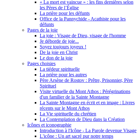
« La mort est vaincue » : les fins dernières selon
les Pères de l’Église
La prière pour les défunts
Office de la Pannychide - Acathiste pour les
défunts
Pages de la joie
La joie : Visage de Dieu, visage de l'homme
Je déborde de joie...
Soyez toujours joyeux !
De la joie en Christ
Le don de la joie
Pages choisies
La tiédeur spirituelle
La prière pour les autres
Père Arsène de Rostov : Prêtre, Prisonnier, Père
Spirituel
Visite virtuelle du Mont Athos : Pérégrinations
d'un familier de la Sainte Montagne
La Sainte Montagne en écrit et en image : Livres
récents sur le Mont Athos
La Vie spirituelle du chrétien
La Contemplation de Dieu dans la Création
Icônes et iconographie
Introduction à l'Icône - La Parole devenue Visage
L'icône : Un art sacré pur notre temps