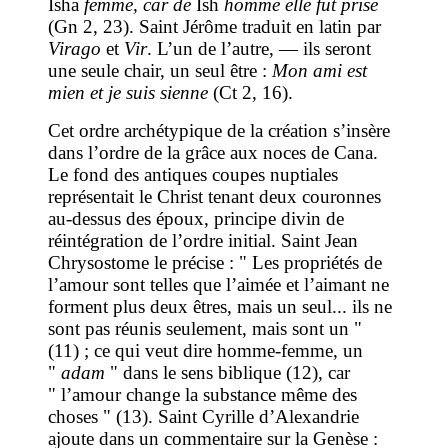
Isha
femme, car de
Ish
homme elle fut prise
(Gn 2, 23). Saint Jérôme traduit en latin par
Virago
et
Vir
. L’un de l’autre, — ils seront
une seule chair, un seul être :
Mon ami est
mien et je suis sienne
(Ct 2, 16).
Cet ordre archétypique de la création s’insère
dans l’ordre de la grâce aux noces de Cana.
Le fond des antiques coupes nuptiales
représentait le Christ tenant deux couronnes
au-dessus des époux, principe divin de
réintégration de l’ordre initial. Saint Jean
Chrysostome le précise : " Les propriétés de
l’amour sont telles que l’aimée et l’aimant ne
forment plus deux êtres, mais un seul... ils ne
sont pas réunis seulement, mais sont un "
(11) ; ce qui veut dire homme-femme, un
"
adam
" dans le sens biblique (12), car
" l’amour change la substance même des
choses " (13). Saint Cyrille d’Alexandrie
ajoute dans un commentaire sur la Genèse :