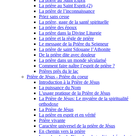
La prière au Saint Esprit
La prière au Saint Esprit-(2)
La prière de l’inconnaissance
Priez sans cesse
La prière, gage de la santé spirituelle
La prière des époux
La prière dans la Divine Liturgie
La prière et la règle de prière
Le message de la Prière du Seigneur
La prière de saint Silouane l’Athonite
De la prière dite avec douleur
La prière dans un monde sécularisé
Comment faire naître l’esprit de prière ?
Prières près du le lac
Prière de Jésus - Prière du coeur
Introduction à la Prière de Jésus
La puissance du Nom
L'usage pratique de la Prière de Jésus
La Prière de Jésus: Le mystère de la spiritualité
orthodoxe
La Prière de Jésus
La prière en esprit et en vérité
Prière vivante
Caractère universel de la prière de Jésus
En chemin vers la prière