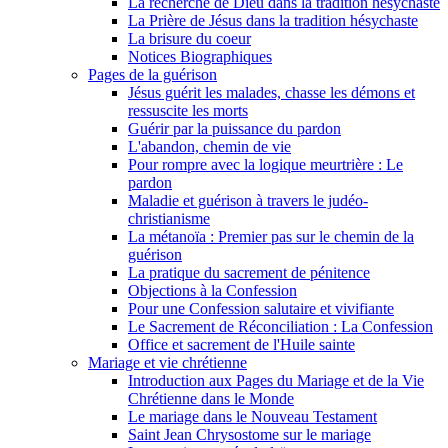
La recherche de Dieu dans la tradition hésychaste
La Prière de Jésus dans la tradition hésychaste
La brisure du coeur
Notices Biographiques
Pages de la guérison
Jésus guérit les malades, chasse les démons et
ressuscite les morts
Guérir par la puissance du pardon
L'abandon, chemin de vie
Pour rompre avec la logique meurtrière : Le
pardon
Maladie et guérison à travers le judéo-
christianisme
La métanoïa : Premier pas sur le chemin de la
guérison
La pratique du sacrement de pénitence
Objections à la Confession
Pour une Confession salutaire et vivifiante
Le Sacrement de Réconciliation : La Confession
Office et sacrement de l'Huile sainte
Mariage et vie chrétienne
Introduction aux Pages du Mariage et de la Vie
Chrétienne dans le Monde
Le mariage dans le Nouveau Testament
Saint Jean Chrysostome sur le mariage