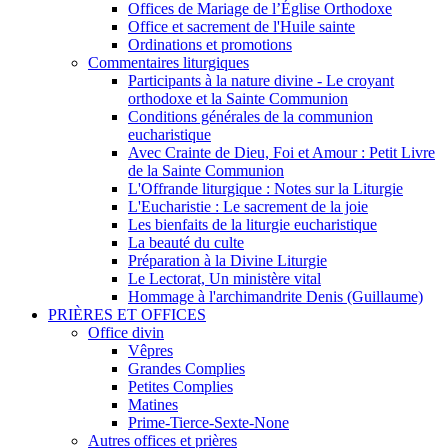
Offices de Mariage de l’Église Orthodoxe
Office et sacrement de l'Huile sainte
Ordinations et promotions
Commentaires liturgiques
Participants à la nature divine - Le croyant
orthodoxe et la Sainte Communion
Conditions générales de la communion
eucharistique
Avec Crainte de Dieu, Foi et Amour : Petit Livre
de la Sainte Communion
L'Offrande liturgique : Notes sur la Liturgie
L'Eucharistie : Le sacrement de la joie
Les bienfaits de la liturgie eucharistique
La beauté du culte
Préparation à la Divine Liturgie
Le Lectorat, Un ministère vital
Hommage à l'archimandrite Denis (Guillaume)
PRIÈRES ET OFFICES
Office divin
Vêpres
Grandes Complies
Petites Complies
Matines
Prime-Tierce-Sexte-None
Autres offices et prières