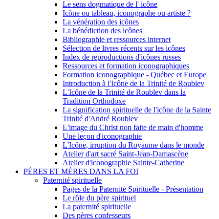
Le sens dogmatique de l' icône
Icône ou tableau, iconographe ou artiste ?
La vénération des icônes
La bénédiction des icônes
Bibliographie et ressources internet
Sélection de livres récents sur les icônes
Index de reproductions d'icônes russes
Ressources et formation iconographiques
Formation iconographique - Québec et Europe
Introduction à l'Icône de la Trinité de Roublev
L'Icône de la Trinité de Roublev dans la
Tradition Orthodoxe
La signification spirituelle de l'icône de la Sainte
Trinité d'André Roublev
L'image du Christ non faite de main d'homme
Une leçon d'iconographie
L'Icône, irruption du Royaume dans le monde
Atelier d'art sacré Saint-Jean-Damascène
Atelier d'iconographie Sainte-Catherine
PÈRES ET MÈRES DANS LA FOI
Paternité spirituelle
Pages de la Paternité Spirituelle - Présentation
Le rôle du père spirituel
La paternité spirituelle
Des pères confesseurs