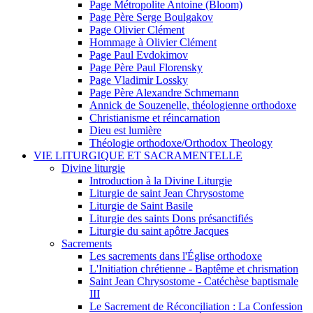
Page Métropolite Antoine (Bloom)
Page Père Serge Boulgakov
Page Olivier Clément
Hommage à Olivier Clément
Page Paul Evdokimov
Page Père Paul Florensky
Page Vladimir Lossky
Page Père Alexandre Schmemann
Annick de Souzenelle, théologienne orthodoxe
Christianisme et réincarnation
Dieu est lumière
Théologie orthodoxe/Orthodox Theology
VIE LITURGIQUE ET SACRAMENTELLE
Divine liturgie
Introduction à la Divine Liturgie
Liturgie de saint Jean Chrysostome
Liturgie de Saint Basile
Liturgie des saints Dons présanctifiés
Liturgie du saint apôtre Jacques
Sacrements
Les sacrements dans l'Église orthodoxe
L'Initiation chrétienne - Baptême et chrismation
Saint Jean Chrysostome - Catéchèse baptismale
III
Le Sacrement de Réconciliation : La Confession