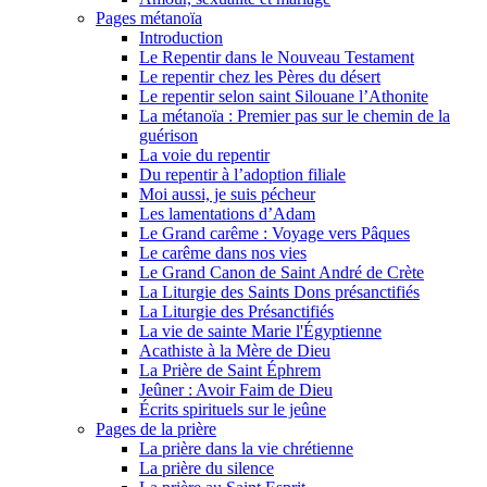
Pages métanoïa
Introduction
Le Repentir dans le Nouveau Testament
Le repentir chez les Pères du désert
Le repentir selon saint Silouane l’Athonite
La métanoïa : Premier pas sur le chemin de la
guérison
La voie du repentir
Du repentir à l’adoption filiale
Moi aussi, je suis pécheur
Les lamentations d’Adam
Le Grand carême : Voyage vers Pâques
Le carême dans nos vies
Le Grand Canon de Saint André de Crète
La Liturgie des Saints Dons présanctifiés
La Liturgie des Présanctifiés
La vie de sainte Marie l'Égyptienne
Acathiste à la Mère de Dieu
La Prière de Saint Éphrem
Jeûner : Avoir Faim de Dieu
Écrits spirituels sur le jeûne
Pages de la prière
La prière dans la vie chrétienne
La prière du silence