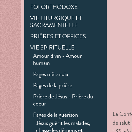
FOI ORTHODOXE
VIE LITURGIQUE ET
SACRAMENTELLE
PRIÈRES ET OFFICES
VIE SPIRITUELLE
Amour divin - Amour
humain
Pages métanoïa
Pages de la prière
Prière de Jésus - Prière du
coeur
La Confe
Pages de la guérison
de salut
Jésus guérit les malades,
chasse les démons et
" S’il n