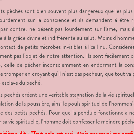
ts péchés sont bien souvent plus dangereux que les plus 
ourdement sur la conscience et ils demandent à être répa
par contre, ne pèsent pas lourdement sur l’âme, mais il
le à la grâce divine et indifférente au salut. Moins d’homm
contact de petits microbes invisibles à l’œil nu. Considéré
ment pas l’objet de notre attention. Ils sont facilement 
e, celle de pécher inconsciemment en endormant la cons
 se tromper en croyant qu’il n’est pas pécheur, que tout va p
le esclave du péché.
ts péchés créent une véritable stagnation de la vie spiritu
lation de la poussière, ainsi le pouls spirituel de l’homme 
e des petits péchés. Pour que la pendule fonctionne à no
r sa vie spirituelle, l’homme doit confesser le moindre péch
oisième dit : "Tout cela est vrai. Mais pourquoi me conf