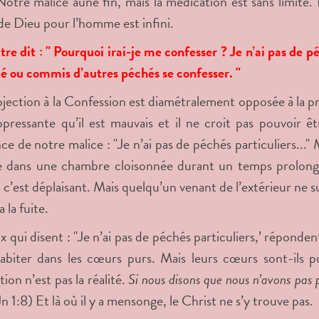
otre malice aune fin, mais la médication est sans limite. L
de Dieu pour l’homme est infini.
tre dit : " Pourquoi irai-je me confesser ? Je n’ai pas de p
olé ou commis d’autres péchés se confesser. "
jection à la Confession est diamétralement opposée à la pr
pressante qu’il est mauvais et il ne croit pas pouvoir 
ce de notre malice : "Je n’ai pas de péchés particuliers...
dans une chambre cloisonnée durant un temps prolongé, il
c’est déplaisant. Mais quelqu’un venant de l’extérieur ne 
a la fuite.
 qui disent : "Je n’ai pas de péchés particuliers,’ réponden
habiter dans les cœurs purs. Mais leurs cœurs sont-ils p
tion n’est pas la réalité.
Si nous disons que nous n’avons pas p
Jn 1:8) Et là où il y a mensonge, le Christ ne s’y trouve pas.