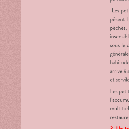
Les peti
pèsent l
péchés, 
insensib
sous le 
générale
habitud
arrive à
et servi
Les peti
l’accumu
multitud
restaure
3. Un tr