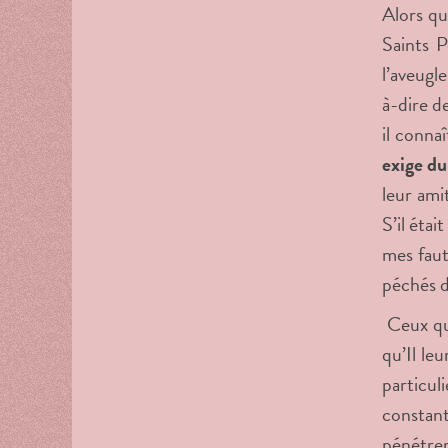
Alors qu
Saints P
l’aveugl
à-dire d
il conna
exige du 
leur ami
S’il éta
mes faut
péchés d
Ceux qui
qu’Il le
particul
constant
pénétrer