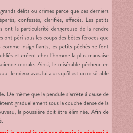
grands délits ou crimes parce que ces derniers
rés, confessés, clarifiés, effacés. Les petits
s ont la particularité dangereuse de la rendre
es ont péri sous les coups des bêtes féroces que
s comme insignifiants, les petits péchés ne font
oubliés et créent chez l’homme la plus mauvaise
cience morale. Ainsi, le misérable pécheur en
our le mieux avec lui alors qu’il est un misérable
elle. De même que la pendule s’arrête à cause de
s’éteint graduellement sous la couche dense de la
uveau, la poussière doit être éliminée. Afin de
é.
ierai-je quand je sais que demain je pécherai à