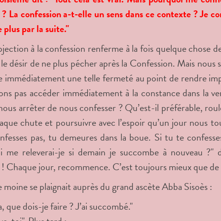
? La confession a-t-elle un sens dans ce contexte ? Je con
 plus par la suite."
jection à la confession renferme à la fois quelque chose de
t le désir de ne plus pécher après la Confession. Mais nous
e immédiatement une telle fermeté au point de rendre imp
ons pas accéder immédiatement à la constance dans la v
ous arrêter de nous confesser ? Qu’est-il préférable, roule
aque chute et poursuivre avec l’espoir qu’un jour nous tou
nfesses pas, tu demeures dans la boue. Si tu te confesses,
i me releverai-je si demain je succombe à nouveau ?" d
! Chaque jour, recommence. C’est toujours mieux que de s
 moine se plaignait auprès du grand ascète Abba Sisoès :
, que dois-je faire ? J’ai succombé."