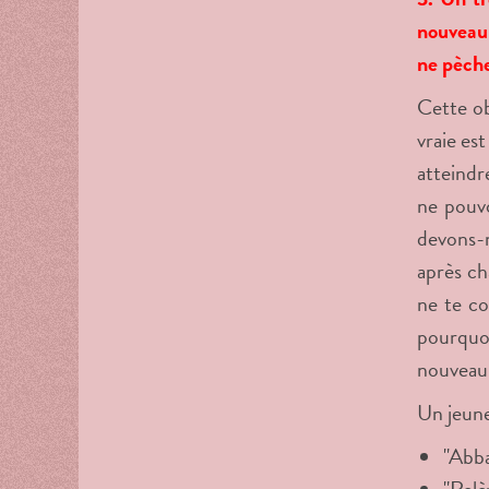
nouveau 
ne pèche
Cette ob
vraie es
atteindr
ne pouv
devons-n
après ch
ne te co
pourquo
nouveau 
Un jeune
"Abba