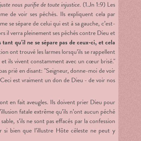
uste nous purifie de toute injustice.
(1.Jn 1:9) Les
mme de voir ses péchés. Ils expliquent cela par
 se sépare de celui qui est à sa gauche, c’est-
rs il verra pleinement ses péchés contre Dieu et
ant qu’il ne se sépare pas de ceux-ci, et cela
on ont trouvé les larmes lorsqu’ils se rappellent
u, et ils vivent constamment avec un cœur brisé."
t pas prié en disant: "Seigneur, donne-moi de voir
"Ceci est vraiment un don de Dieu - de voir nos
nt en fait aveugles. Ils doivent prier Dieu pour
’illusion fatale extrême qu’ils n’ont aucun péché
able, s’ils ne sont pas effacés par la confession
 si bien que l’illustre Hôte céleste ne peut y