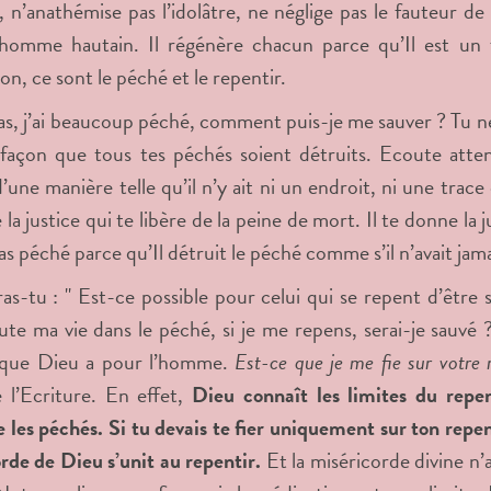
e, n’anathémise pas l’idolâtre, ne néglige pas le fauteur d
homme hautain. Il régénère chacun parce qu’Il est un f
on, ce sont le péché et le repentir.
as, j’ai beaucoup péché, comment puis-je me sauver ? Tu ne l
 façon que tous tes péchés soient détruits. Ecoute atte
une manière telle qu’il n’y ait ni un endroit, ni une trace q
la justice qui te libère de la peine de mort. Il te donne la ju
as péché parce qu’Il détruit le péché comme s’il n’avait jama
as-tu : " Est-ce possible pour celui qui se repent d’être s
ute ma vie dans le péché, si je me repens, serai-je sauvé
 que Dieu a pour l’homme.
Est-ce que je me fie sur votre 
 l’Ecriture. En effet,
Dieu connaît les limites du repe
 les péchés. Si tu devais te fier uniquement sur ton repent
rde de Dieu s’unit au repentir.
Et la miséricorde divine n’