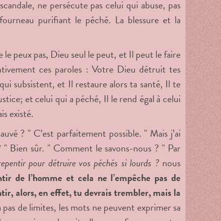
e scandale, ne persécute pas celui qui abuse, pas
ourneau purifiant le péché. La blessure et la
e peux pas, Dieu seul le peut, et Il peut le faire
ntivement ces paroles : Votre Dieu détruit tes
ui subsistent, et Il restaure alors ta santé, Il te
stice; et celui qui a péché, Il le rend égal à celui
is existé.
auvé ? " C’est parfaitement possible. " Mais j’ai
 ? " Bien sûr. " Comment le savons-nous ? " Par
repentir pour détruire vos péchés si lourds ?
nous
ntir de l’homme et cela ne l’empêche pas de
ir, alors, en effet, tu devrais trembler, mais la
a pas de limites, les mots ne peuvent exprimer sa