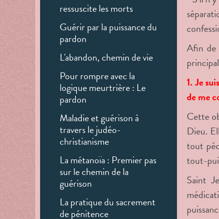
ressuscite les morts
séparati
Guérir par la puissance du
confessi
pardon
Afin de 
L'abandon, chemin de vie
principal
Pour rompre avec la
1. Je su
logique meurtrière : Le
de me co
pardon
Cette ob
Maladie et guérison à
travers le judéo-
Dieu. El
christianisme
tout péc
La métanoïa : Premier pas
tout-pui
sur le chemin de la
Saint J
guérison
médicati
La pratique du sacrement
puissanc
de pénitence