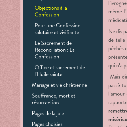
l’ivrogn
Objections à la
même l’
Confession
médicati
Pour une Confession
Ne dis p
salutaire et vivifiante
de telle
Le Sacrement de
péchés d’
Réconciliation : La
Confession
présente 
qui n’a p
Office et sacrement de
l'Huile sainte
Mais dir
Mariage et vie chrétienne
passé to
l’amour
Souffrance, mort et
rapporte
résurrection
remettre
Pages de la joie
misérico
Pages choisies