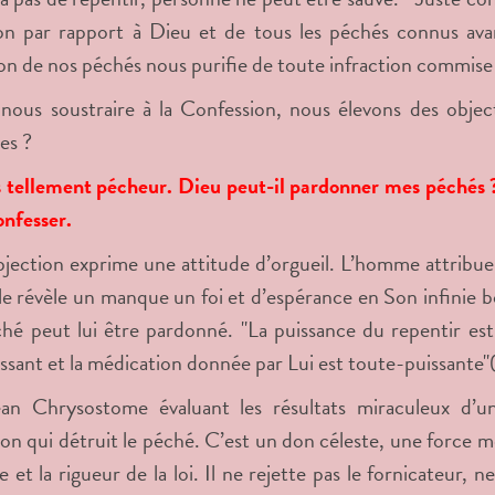
on par rapport à Dieu et de tous les péchés connus avan
on de nos péchés nous purifie de toute infraction commise
nous soustraire à la Confession, nous élevons des object
es ?
is tellement pécheur. Dieu peut-il pardonner mes péchés ? J
nfesser.
jection exprime une attitude d’orgueil. L’homme attribue p
le révèle un manque un foi et d’espérance en Son infinie
hé peut lui être pardonné. "La puissance du repentir es
ssant et la médication donnée par Lui est toute-puissante
ean Chrysostome évaluant les résultats miraculeux d’un
on qui détruit le péché. C’est un don céleste, une force me
e et la rigueur de la loi. Il ne rejette pas le fornicateur, 