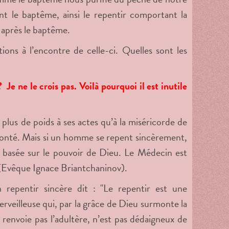
t le baptême, ainsi le repentir comportant la
 après le baptême.
ions à l’encontre de celle-ci. Quelles sont les
e ne le crois pas. Voilà pourquoi il est inutile
lus de poids à ses actes qu’à la miséricorde de
 bonté. Mais si un homme se repent sincèrement,
t basée sur le pouvoir de Dieu. Le Médecin est
"(Evêque Ignace Briantchaninov).
 repentir sincère dit : "Le repentir est une
rveilleuse qui, par la grâce de Dieu surmonte la
ne renvoie pas l’adultère, n’est pas dédaigneux de