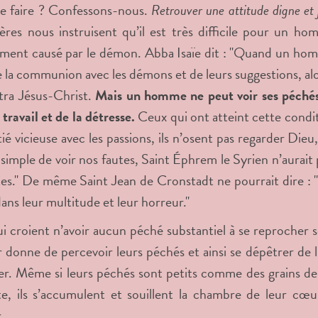
e faire ? Confessons-nous.
Retrouver une attitude digne et j
ères nous instruisent qu’il est très difficile pour un ho
ement causé par le démon. Abba Isaïe dit : "Quand un homme
e la communion avec les démons et de leurs suggestions, alo
îtra Jésus-Christ.
Mais un homme ne peut voir ses péchés t
travail et de la détresse.
Ceux qui ont atteint cette conditi
tié vicieuse avec les passions, ils n’osent pas regarder Die
it simple de voir nos fautes, Saint Éphrem le Syrien n’aurai
es." De même Saint Jean de Cronstadt ne pourrait dire : 
ans leur multitude et leur horreur."
 croient n’avoir aucun péché substantiel à se reprocher so
ur donne de percevoir leurs péchés et ainsi se dépêtrer de l
ier. Même si leurs péchés sont petits comme des grains de s
e, ils s’accumulent et souillent la chambre de leur cœur
.