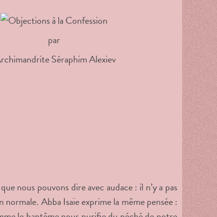
par
Archimandrite Séraphim Alexiev
ue nous pouvons dire avec audace : il n’y a pas
ion normale. Abba Isaïe exprime la même pensée :
 comme le baptême nous purifie du péché de notre