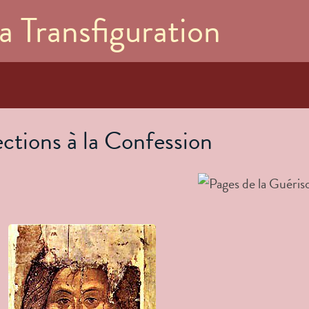
Aller au
a Transfiguration
contenu
principal
ctions à la Confession