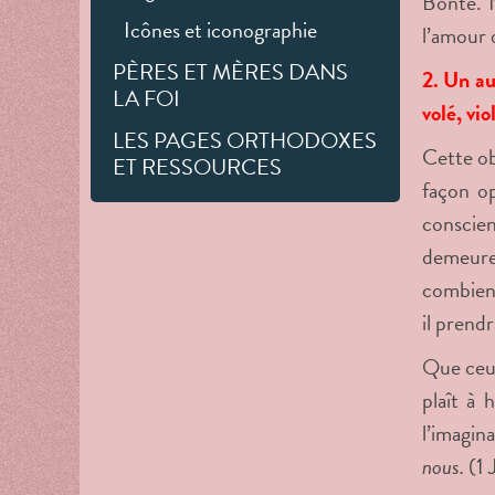
Bonté. N
Icônes et iconographie
l’amour 
PÈRES ET MÈRES DANS
2. Un au
LA FOI
volé, vi
LES PAGES ORTHODOXES
Cette ob
ET RESSOURCES
façon op
conscien
demeure 
combien 
il prendr
Que ceux
plaît à 
l’imagina
nous.
(1 