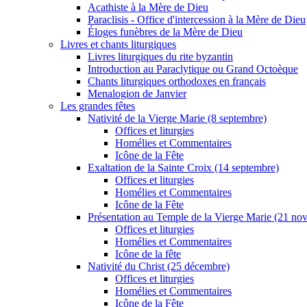
Acathiste à la Mère de Dieu
Paraclisis - Office d'intercession à la Mère de Dieu
Éloges funèbres de la Mère de Dieu
Livres et chants liturgiques
Livres liturgiques du rite byzantin
Introduction au Paraclytique ou Grand Octoèque
Chants liturgiques orthodoxes en français
Menalogion de Janvier
Les grandes fêtes
Nativité de la Vierge Marie (8 septembre)
Offices et liturgies
Homélies et Commentaires
Icône de la Fête
Exaltation de la Sainte Croix (14 septembre)
Offices et liturgies
Homélies et Commentaires
Icône de la Fête
Présentation au Temple de la Vierge Marie (21 no
Offices et liturgies
Homélies et Commentaires
Icône de la fête
Nativité du Christ (25 décembre)
Offices et liturgies
Homélies et Commentaires
Icône de la Fête