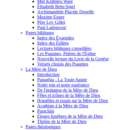
Mgr Kallistos Ware
Élisabeth Behr-Sigel
Archimandrite Placide Deseille
Maxime Egger
Père Lev Gillet
Paul Ladouceur
Pages bibliques
Index des Évangiles
Index des Épîtres
Lectures bibliques conseillées
Les Psaumes, Prières de l'Église
Nouvelle lecture du Livre de la Genèse
Versets choisis des Psaumes
La Mère de Dieu
Introduction
Panaghia - La Toute-Sainte
Notre joie et notre espérance
De l'imitation de la Mère de Dieu
Fêtes et icônes de la Mêre de Dieu
Homélies et essais sur la Mère de Dieu
Acathiste à la Mère de Dieu
Paraclisis
Éloges funèbres de la Mère de Dieu
Thrène de la Mère de Dieu
Pages théologiques