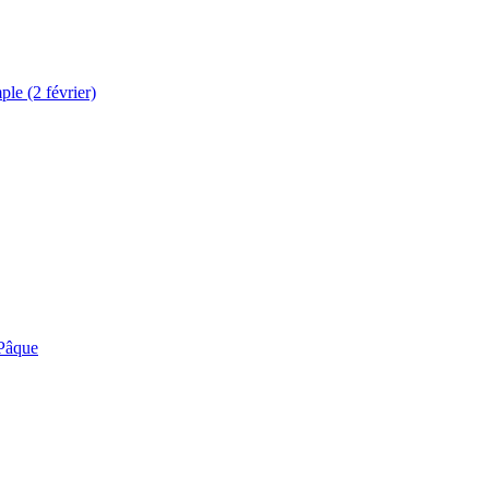
le (2 février)
 Pâque