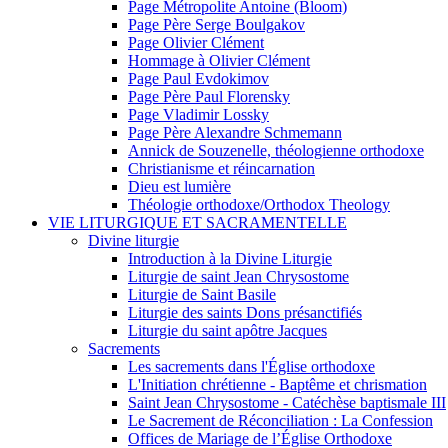
Page Métropolite Antoine (Bloom)
Page Père Serge Boulgakov
Page Olivier Clément
Hommage à Olivier Clément
Page Paul Evdokimov
Page Père Paul Florensky
Page Vladimir Lossky
Page Père Alexandre Schmemann
Annick de Souzenelle, théologienne orthodoxe
Christianisme et réincarnation
Dieu est lumière
Théologie orthodoxe/Orthodox Theology
VIE LITURGIQUE ET SACRAMENTELLE
Divine liturgie
Introduction à la Divine Liturgie
Liturgie de saint Jean Chrysostome
Liturgie de Saint Basile
Liturgie des saints Dons présanctifiés
Liturgie du saint apôtre Jacques
Sacrements
Les sacrements dans l'Église orthodoxe
L'Initiation chrétienne - Baptême et chrismation
Saint Jean Chrysostome - Catéchèse baptismale III
Le Sacrement de Réconciliation : La Confession
Offices de Mariage de l’Église Orthodoxe