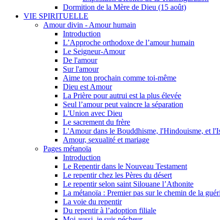
Dormition de la Mère de Dieu (15 août)
VIE SPIRITUELLE
Amour divin - Amour humain
Introduction
L’Approche orthodoxe de l’amour humain
Le Seigneur-Amour
De l'amour
Sur l'amour
Aime ton prochain comme toi-même
Dieu est Amour
La Prière pour autrui est la plus élevée
Seul l’amour peut vaincre la séparation
L'Union avec Dieu
Le sacrement du frère
L'Amour dans le Bouddhisme, l'Hindouisme, et l'I
Amour, sexualité et mariage
Pages métanoïa
Introduction
Le Repentir dans le Nouveau Testament
Le repentir chez les Pères du désert
Le repentir selon saint Silouane l’Athonite
La métanoïa : Premier pas sur le chemin de la guér
La voie du repentir
Du repentir à l’adoption filiale
Moi aussi, je suis pécheur