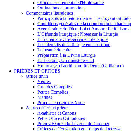
Office et sacrement de l'Huile sainte
Ordinations et promotions
Commentaires liturgiques
Participants à la nature divine - Le croyant ortho
Conditions générales de la communion eucharistiq
Avec Crainte de Dieu, Foi et Amour : Petit Livre
L'Offrande liturgique : Notes sur la Liturgie
L'Eucharistie : Le sacrement de la joie
Les bienfaits de la liturgie eucharistique
La beauté du culte
Préparation à la Divine Liturgie
Le Lectorat, Un ministère vital
Hommage à l'archimandrite Denis (Guillaume)
PRIÈRES ET OFFICES
Office divin
Vêpres
Grandes Complies
Petites Complies
Matines
Prime-Tierce-Sexte-None
Autres offices et prières
Acathistes et Canons
Petits Offices Orthodoxes
Prières-Exprès du Lever et du Coucher
Offices de Consolation en Temps de Détresse