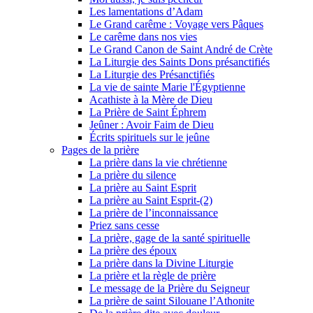
Les lamentations d’Adam
Le Grand carême : Voyage vers Pâques
Le carême dans nos vies
Le Grand Canon de Saint André de Crète
La Liturgie des Saints Dons présanctifiés
La Liturgie des Présanctifiés
La vie de sainte Marie l'Égyptienne
Acathiste à la Mère de Dieu
La Prière de Saint Éphrem
Jeûner : Avoir Faim de Dieu
Écrits spirituels sur le jeûne
Pages de la prière
La prière dans la vie chrétienne
La prière du silence
La prière au Saint Esprit
La prière au Saint Esprit-(2)
La prière de l’inconnaissance
Priez sans cesse
La prière, gage de la santé spirituelle
La prière des époux
La prière dans la Divine Liturgie
La prière et la règle de prière
Le message de la Prière du Seigneur
La prière de saint Silouane l’Athonite