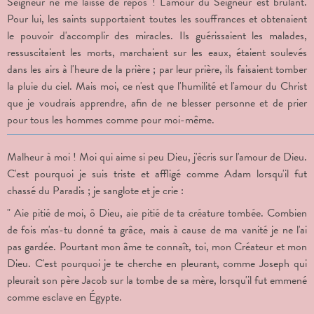
Seigneur ne me laisse de repos ! L'amour du Seigneur est brûlant.
Pour lui, les saints supportaient toutes les souffrances et obtenaient
le pouvoir d'accomplir des miracles. Ils guérissaient les malades,
ressuscitaient les morts, marchaient sur les eaux, étaient soulevés
dans les airs à l'heure de la prière ; par leur prière, ils faisaient tomber
la pluie du ciel. Mais moi, ce n'est que l'humilité et l'amour du Christ
que je voudrais apprendre, afin de ne blesser personne et de prier
pour tous les hommes comme pour moi-même.
Malheur à moi ! Moi qui aime si peu Dieu, j'écris sur l'amour de Dieu.
C'est pourquoi je suis triste et affligé comme Adam lorsqu'il fut
chassé du Paradis ; je sanglote et je crie :
" Aie pitié de moi, ô Dieu, aie pitié de ta créature tombée. Combien
de fois m'as-tu donné ta grâce, mais à cause de ma vanité je ne l'ai
pas gardée. Pourtant mon âme te connaît, toi, mon Créateur et mon
Dieu. C'est pourquoi je te cherche en pleurant, comme Joseph qui
pleurait son père Jacob sur la tombe de sa mère, lorsqu'il fut emmené
comme esclave en Égypte.