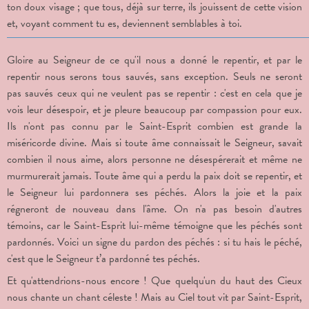
ton doux visage ; que tous, déjà sur terre, ils jouissent de cette vision
et, voyant comment tu es, deviennent semblables à toi.
Gloire au Seigneur de ce qu'il nous a donné le repentir, et par le
repentir nous serons tous sauvés, sans exception. Seuls ne seront
pas sauvés ceux qui ne veulent pas se repentir : c'est en cela que je
vois leur désespoir, et je pleure beaucoup par compassion pour eux.
Ils n'ont pas connu par le Saint-Esprit combien est grande la
miséricorde divine. Mais si toute âme connaissait le Seigneur, savait
combien il nous aime, alors personne ne désespérerait et même ne
murmurerait jamais. Toute âme qui a perdu la paix doit se repentir, et
le Seigneur lui pardonnera ses péchés. Alors la joie et la paix
régneront de nouveau dans l'âme. On n'a pas besoin d'autres
témoins, car le Saint-Esprit lui-même témoigne que les péchés sont
pardonnés. Voici un signe du pardon des péchés : si tu hais le péché,
c'est que le Seigneur t’a pardonné tes péchés.
Et qu'attendrions-nous encore ! Que quelqu'un du haut des Cieux
nous chante un chant céleste ! Mais au Ciel tout vit par Saint-Esprit,