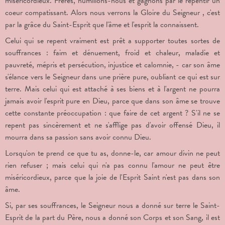
miséricordieux. Frères, humilions-nous et gagnons par le repentir un
coeur compatissant. Alors nous verrons la Gloire du Seigneur , c'est
par la grâce du Saint-Esprit que l'âme et l'esprit la connaissent.
Celui qui se repent vraiment est prêt a supporter toutes sortes de
souffrances : faim et dénuement, froid et chaleur, maladie et
pauvreté, mépris et persécution, injustice et calomnie, - car son âme
s'élance vers le Seigneur dans une prière pure, oubliant ce qui est sur
terre. Mais celui qui est attaché à ses biens et à l'argent ne pourra
jamais avoir l'esprit pure en Dieu, parce que dans son âme se trouve
cette constante préoccupation : que faire de cet argent ? S'il ne se
repent pas sincèrement et ne s'afflige pas d'avoir offensé Dieu, il
mourra dans sa passion sans avoir connu Dieu.
Lorsqu'on te prend ce que tu as, donne-le, car amour divin ne peut
rien refuser ; mais celui qui n'a pas connu l'amour ne peut être
miséricordieux, parce que la joie de l'Esprit Saint n'est pas dans son
âme.
Si, par ses souffrances, le Seigneur nous a donné sur terre le Saint-
Esprit de la part du Père, nous a donné son Corps et son Sang, il est