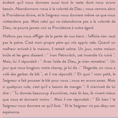
évident qu'il nous donnera aussi tout le reste dont nous avons
besoin. Abandonnons-nous à la volonté de Dieu ; nous verrons alors
la Providence divine, et le Seigneur nous donnera même ce que nous
n'attendons pas. Mais celui qui ne s'abandonne pas a la volonté de
Dieu, ne pourra jamais voir sa Providence à notre égard.
N'allons pas nous affliger de la perte de nos biens : l'affaire n'en vaut
pas la peine. C'est mon propre père qui m'a appris cela. Quand un
malheur arrivait à la maison, il restait calme. Un jour, notre maison
brûla et les gens disaient : " Ivan Petrovitch, cet incendie t’a ruiné ".
Mais, lui il répondait : " Avec l'aide de Dieu, je m'en remettrai ". Un
jour que nous longions notre champ, je lui dis : " Regarde, on nous a
volé des gerbes de blé ", et il me répondit :" Eh quoi ! mon petit, le
Seigneur a fait pousser le blé pour nous ; nous en avons assez. Mais
si quelqu'un vole, c'est qu'il a besoin de manger ". Il m'arrivait de lui
dire : " Tu donnes beaucoup d'aumônes, mais là-bas, ils vivent mieux
que nous et donnent moins ". Mais il me répondait : " Eh bien ! le
Seigneur nous donnera ce qu'il faut. " Et le Seigneur n'a pas déçu son
espérance.