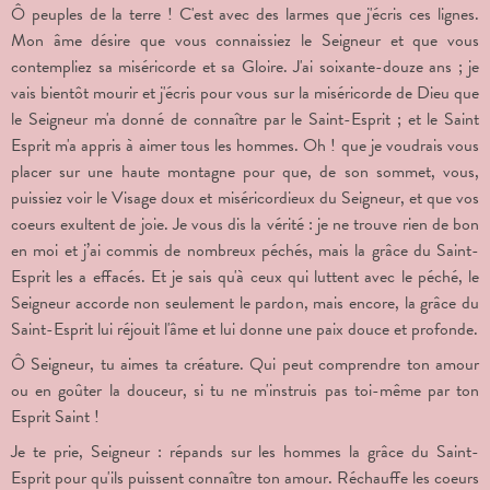
Ô peuples de la terre ! C'est avec des larmes que j'écris ces lignes.
Mon âme désire que vous connaissiez le Seigneur et que vous
contempliez sa miséricorde et sa Gloire. J'ai soixante-douze ans ; je
vais bientôt mourir et j'écris pour vous sur la miséricorde de Dieu que
le Seigneur m'a donné de connaître par le Saint-Esprit ; et le Saint
Esprit m'a appris à aimer tous les hommes. Oh ! que je voudrais vous
placer sur une haute montagne pour que, de son sommet, vous,
puissiez voir le Visage doux et miséricordieux du Seigneur, et que vos
coeurs exultent de joie. Je vous dis la vérité : je ne trouve rien de bon
en moi et j’ai commis de nombreux péchés, mais la grâce du Saint-
Esprit les a effacés. Et je sais qu'à ceux qui luttent avec le péché, le
Seigneur accorde non seulement le pardon, mais encore, la grâce du
Saint-Esprit lui réjouit l'âme et lui donne une paix douce et profonde.
Ô Seigneur, tu aimes ta créature. Qui peut comprendre ton amour
ou en goûter la douceur, si tu ne m'instruis pas toi-même par ton
Esprit Saint !
Je te prie, Seigneur : répands sur les hommes la grâce du Saint-
Esprit pour qu'ils puissent connaître ton amour. Réchauffe les coeurs