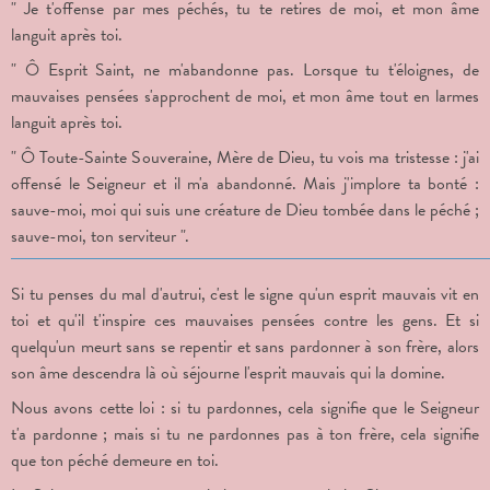
" Je t'offense par mes péchés, tu te retires de moi, et mon âme
languit après toi.
" Ô Esprit Saint, ne m'abandonne pas. Lorsque tu t'éloignes, de
mauvaises pensées s'approchent de moi, et mon âme tout en larmes
languit après toi.
" Ô Toute-Sainte Souveraine, Mère de Dieu, tu vois ma tristesse : j'ai
offensé le Seigneur et il m'a abandonné. Mais j'implore ta bonté :
sauve-moi, moi qui suis une créature de Dieu tombée dans le péché ;
sauve-moi, ton serviteur ".
Si tu penses du mal d'autrui, c'est le signe qu'un esprit mauvais vit en
toi et qu'il t'inspire ces mauvaises pensées contre les gens. Et si
quelqu'un meurt sans se repentir et sans pardonner à son frère, alors
son âme descendra là où séjourne l'esprit mauvais qui la domine.
Nous avons cette loi : si tu pardonnes, cela signifie que le Seigneur
t'a pardonne ; mais si tu ne pardonnes pas à ton frère, cela signifie
que ton péché demeure en toi.