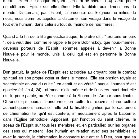
mette – et en elle chaque croyant – en état de prière " (24). Cette prière
ne clôt pas l’Église sur elle-même. Elle la dilate aux dimensions du
monde. Discernant, par l’Esprit, la présence du Seigneur au milieu de
nous, nous sommes appelés à discerner son visage dans le visage de
tout être humain, dans celui surtout du moindre de nos frères.
Quand à la fin de la liturgie eucharistique, le prêtre dit : " Sortons en paix
", cela veut dire, comme le rappelle le père Bobrinskoy, que nous-mêmes,
devenus porteurs de l’Esprit, sommes appelés à devenir la Bonne
Nouvelle pour le monde, unis à celui qui est en personne la Bonne
Nouvelle.
Don gratuit, la grâce de l’Esprit est accordée au croyant pour le combat
spirituel en son propre cœur et dans le monde. Elle est onction royale et
sacerdotale en vue du culte " en esprit et en vérité " auquel l’humanité est
appelée (cf. Jn 4, 24) : offrande d’elle-même et de l’univers muet dont elle
est le porte-parole, au Père comme à la Source de l’Amour sans limites.
Offrande qui pourrait transformer en culte les œuvres d’une culture
authentiquement humaine. Telle est la finalité signifiée par le sacrement
de chrismation tel qu’il est conféré, immédiatement après le baptême,
dans l’Église orthodoxe. Apposant, par l’onction du saint chrême, le
sceau de l’Esprit sur tous les membres et, en particulier, sur les organes
des sens qui mettent l’être humain en relation avec ses semblables et
avec le monde, la chrismation le consacre tout entier à Dieu, pour que sa