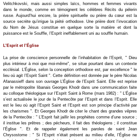
Velitchkovski, mais aussi simples laïcs, hommes et femmes vivants
dans le monde, comme en témoignent les célèbres Récits du pèlerin
russe. Aujourd’hui encore, la prière spirituelle ou prière du cœur est la
source secrète qu’irrigue la piété orthodoxe. Une prière dont l’invocation
du Nom de Jésus constitue en quelque sorte la matière et dont la
puissance est le Souffle, l’Esprit ineffablement uni au souffle humain.
L’Esprit et l’Église
La prise de conscience personnelle de l’inhabitation de l’Esprit, " Dieu
plus intérieur à moi que moi-même", se situe pourtant dans un contexte
ecclésial. L’Église, selon la conception orthodoxe est, par excellence " le
lieu où agit l’Esprit Saint ". Cette définition est donnée par le père Nicolas
Afanassieff dans son ouvrage L’Église de l’Esprit Saint. Elle est reprise
par le métropolite libanais Georges Khodr dans une communication faite
au colloque théologique sur l’Esprit Saint à Rome (mars 1982) : " L’Église
s’est actualisée le jour de la Pentecôte par l’Esprit et dans l’Esprit. Elle
est le lieu où agit l’Esprit Saint et l’Esprit est son principe d’activité par
les charismes ". Et Georges Khodr de citer le chant des grandes vêpres
de la Pentecôte : " L’Esprit fait jaillir les prophètes comme d’une source ;
il institue les prêtres ; des pécheurs, il fait des théologiens ; il constitue
l’Église ". Et de rappeler également les paroles de saint Jean
Chrysostome : " Si l’Esprit n’était présent au milieu d’elle, l’Église ne