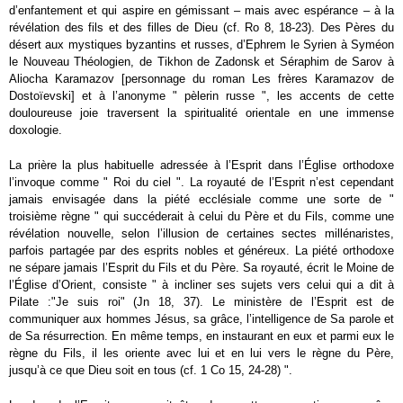
d’enfantement et qui aspire en gémissant – mais avec espérance – à la
révélation des fils et des filles de Dieu (cf. Ro 8, 18-23). Des Pères du
désert aux mystiques byzantins et russes, d’Ephrem le Syrien à Syméon
le Nouveau Théologien, de Tikhon de Zadonsk et Séraphim de Sarov à
Aliocha Karamazov [personnage du roman Les frères Karamazov de
Dostoïevski] et à l’anonyme " pèlerin russe ", les accents de cette
douloureuse joie traversent la spiritualité orientale en une immense
doxologie.
La prière la plus habituelle adressée à l’Esprit dans l’Église orthodoxe
l’invoque comme " Roi du ciel ". La royauté de l’Esprit n’est cependant
jamais envisagée dans la piété ecclésiale comme une sorte de "
troisième règne " qui succéderait à celui du Père et du Fils, comme une
révélation nouvelle, selon l’illusion de certaines sectes millénaristes,
parfois partagée par des esprits nobles et généreux. La piété orthodoxe
ne sépare jamais l’Esprit du Fils et du Père. Sa royauté, écrit le Moine de
l’Église d’Orient, consiste " à incliner ses sujets vers celui qui a dit à
Pilate :"Je suis roi" (Jn 18, 37). Le ministère de l’Esprit est de
communiquer aux hommes Jésus, sa grâce, l’intelligence de Sa parole et
de Sa résurrection. En même temps, en instaurant en eux et parmi eux le
règne du Fils, il les oriente avec lui et en lui vers le règne du Père,
jusqu’à ce que Dieu soit en tous (cf. 1 Co 15, 24-28) ".