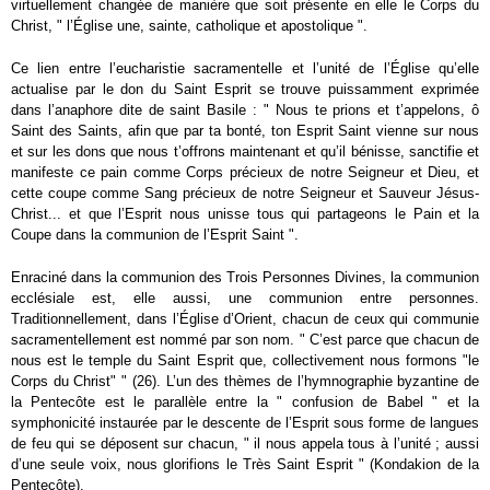
virtuellement changée de manière que soit présente en elle le Corps du
Christ, " l’Église une, sainte, catholique et apostolique ".
Ce lien entre l’eucharistie sacramentelle et l’unité de l’Église qu’elle
actualise par le don du Saint Esprit se trouve puissamment exprimée
dans l’anaphore dite de saint Basile : " Nous te prions et t’appelons, ô
Saint des Saints, afin que par ta bonté, ton Esprit Saint vienne sur nous
et sur les dons que nous t’offrons maintenant et qu’il bénisse, sanctifie et
manifeste ce pain comme Corps précieux de notre Seigneur et Dieu, et
cette coupe comme Sang précieux de notre Seigneur et Sauveur Jésus-
Christ... et que l’Esprit nous unisse tous qui partageons le Pain et la
Coupe dans la communion de l’Esprit Saint ".
Enraciné dans la communion des Trois Personnes Divines, la communion
ecclésiale est, elle aussi, une communion entre personnes.
Traditionnellement, dans l’Église d’Orient, chacun de ceux qui communie
sacramentellement est nommé par son nom. " C’est parce que chacun de
nous est le temple du Saint Esprit que, collectivement nous formons "le
Corps du Christ" " (26). L’un des thèmes de l’hymnographie byzantine de
la Pentecôte est le parallèle entre la " confusion de Babel " et la
symphonicité instaurée par le descente de l’Esprit sous forme de langues
de feu qui se déposent sur chacun, " il nous appela tous à l’unité ; aussi
d’une seule voix, nous glorifions le Très Saint Esprit " (Kondakion de la
Pentecôte).