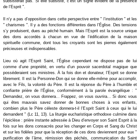
subsisterait pas. Si elle subsiste, c’est un signe évident de la présence
de l’Esprit ".
Il n’y a pas d’opposition dans cette perspective entre " l’institution " et les
" charismes ". Il y a des fonctions différentes dans l’Église. Des tensions
s’y produisent, dues au péché humain. Mais l’Esprit est la source unique
des dons accordés à chacun en vue de l’édification de la maison
spirituelle commune, dont tous les croyants sont les pierres également
précieuses et indispensables.
Lieu où agit l’Esprit Saint, l’Église cependant ne dispose pas de lui
comme d’une propriété, en vertu d’un pouvoir sacerdotal magique que
posséderaient ses ministres. À la fois don et donateur, l’Esprit se donne
librement. Il est la Personne-Don qui se donne elle-même pour accomplir,
avec le Fils, la volonté du Père. Il est la réponse du Père à l’humble et
confiante prière de l’Église, conformément à la parole évangélique : "
Demandez, on vous donnera... Frappez, on vous ouvrira... Si donc vous
qui êtes mauvais savez donner de bonnes choses à vos enfants,
combien plus le Père céleste donnera-t-il l’Esprit Saint à ceux qui le lui
demandent " (Lc 11, 13). La liturgie eucharistique orthodoxe culmine dans
l’épiclèse : prière instante adressée à Dieu d’envoyer son Saint Esprit à la
fois sur les dons consacrés pour les changer en Corps et Sang du Christ
et sur les fidèles pour que la réception de ces dons deviennent pour eux "
purification de l’âme, rémission des péchés, communication du Saint