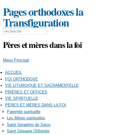
Aller au contenu principal
Pages orthodoxes la
Transfiguration
Formulaire de recherche
Search this site
Pères et mères dans la foi
Menu Principal
ACCUEIL
FOI ORTHODOXE
VIE LITURGIQUE ET SACRAMENTELLE
PRIÈRES ET OFFICES
VIE SPIRITUELLE
PÈRES ET MÈRES DANS LA FOI
Paternité spirituelle
Les Mères spirituelles
Saint Séraphim de Sarov
Saint Silouane l'Athonite