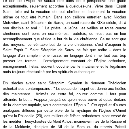
Le don de l’Esprit ne saurait être dans cette perspective une grâce
exceptionnelle, seulement accordée à quelques-uns. Vivre dans l’Esprit
Saint, telle est la vocation de tout chrétien et finalement la vocation
ultime de tout être humain. Dans son célèbre entretien avec Nicolas
Motovilov, saint Séraphim de Sarov, un saint russe du XIXe siècle, dit à
son disciple et ami : " La prière, le jeûne, les veilles et toute œuvre
chrétienne sont bons en eux-mêmes. Toutefois, ce n’est pas en leur
accomplissement que réside le but de la vie chrétienne. Ce ne sont que
des moyens. Le véritable but de la vie chrétienne, c’est d’acquérir le
Saint Esprit ". Saint Séraphim de Sarov ne fait que redire – dans le
langage d’un simple moine russe, un langage dont il ne faut pas trop
presser les termes – l’enseignement constant de l’Église orthodoxe,
enseignement, hélas, souvent occulté par le ritualisme et le légalisme
mais toujours réactualisé par les spirituels authentiques.
Dix siècles avant saint Séraphim, Syméon le Nouveau Théologien
exhortait ses contemporains : " Le sceau de l’Esprit est donné aux fidèles
dès maintenant... Animés de cette foi, courez comme il faut pour
atteindre le but... Frappez jusqu’à ce qu’on vous ouvre et qu’au dedans
de la chambre nuptiale, vous contempliez l’Époux ". Cet appel et d’autres
analogues diffusés par cette bible de la mystique de l’Église d’Orient
qu’est la Philocalie (23), des milliers de fidèles orthodoxes n’ont cessé de
les méditer : hésychastes du Mont Athos, moines-ermites de la Russie et
de la Moldavie, disciples de Nil de la Sora ou du starets Païssii