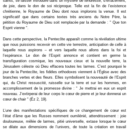
saints, se laisser introduire dans un mystère de tendresse, d’effacement,
de joie, dans le don de soi réciproque. Telle est la fin de l’existence
chrétienne, le Royaume de Dieu dont nous implorons la venue. Il est
significatif que dans certains textes très anciens du Notre Père, la
pétition du Royaume de Dieu soit remplacée par la demande : " Que ton
Esprit vienne ".
Dans cette perspective, la Pentecôte apparaît comme la révélation ultime
que nous puissions recevoir en cette vie terrestre, anticipation de celle à
laquelle nous aspirons – et vers laquelle nous allons dans la foi et
l’espérance. Le don de l’Esprit annonce et contient en germe la
transfiguration cosmique, les nouveaux cieux et la nouvelle terre, la
Jérusalem céleste où Dieu effacera toutes les larmes. C’est pourquoi le
jour de la Pentecôte, les fidèles orthodoxes viennent à l’Église avec des
branches vertes et des fleurs. Elles symbolisent la nouveauté de l’Esprit
qui, du Christ ressuscité, ruisselle sur la terre et sur les hommes, en
accomplissement de la promesse divine : " Je mettrai en eux un esprit
nouveau. J’extirperai de leur corps le cœur de pierre et je leur donnerai un
cœur de chair " (Éz 2, 19).
L’une des manifestations spécifiques de ce changement de cœur est
l’état d’âme que les Russes nomment oumilénié, attendrissement : joie
douloureuse, mêlée de larmes, pitié universelle, extase lorsque le cœur
se dilate aux dimensions de l’univers, de toute la création en travail