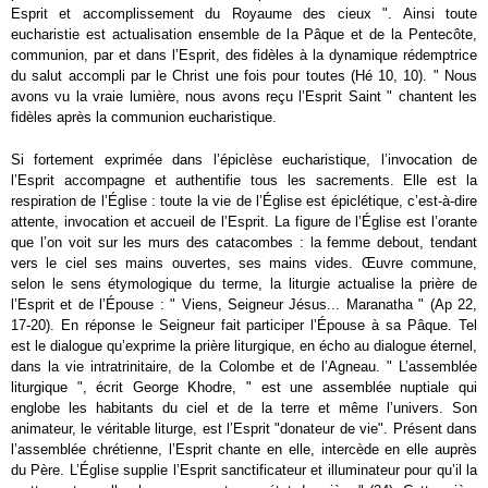
Esprit et accomplissement du Royaume des cieux ". Ainsi toute
eucharistie est actualisation ensemble de la Pâque et de la Pentecôte,
communion, par et dans l’Esprit, des fidèles à la dynamique rédemptrice
du salut accompli par le Christ une fois pour toutes (Hé 10, 10). " Nous
avons vu la vraie lumière, nous avons reçu l’Esprit Saint " chantent les
fidèles après la communion eucharistique.
Si fortement exprimée dans l’épiclèse eucharistique, l’invocation de
l’Esprit accompagne et authentifie tous les sacrements. Elle est la
respiration de l’Église : toute la vie de l’Église est épiclétique, c’est-à-dire
attente, invocation et accueil de l’Esprit. La figure de l’Église est l’orante
que l’on voit sur les murs des catacombes : la femme debout, tendant
vers le ciel ses mains ouvertes, ses mains vides. Œuvre commune,
selon le sens étymologique du terme, la liturgie actualise la prière de
l’Esprit et de l’Épouse : " Viens, Seigneur Jésus... Maranatha " (Ap 22,
17-20). En réponse le Seigneur fait participer l’Épouse à sa Pâque. Tel
est le dialogue qu’exprime la prière liturgique, en écho au dialogue éternel,
dans la vie intratrinitaire, de la Colombe et de l’Agneau. " L’assemblée
liturgique ", écrit George Khodre, " est une assemblée nuptiale qui
englobe les habitants du ciel et de la terre et même l’univers. Son
animateur, le véritable liturge, est l’Esprit "donateur de vie". Présent dans
l’assemblée chrétienne, l’Esprit chante en elle, intercède en elle auprès
du Père. L’Église supplie l’Esprit sanctificateur et illuminateur pour qu’il la