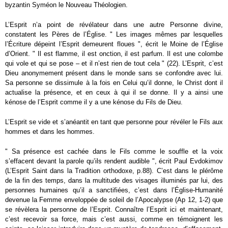
byzantin Syméon le Nouveau Théologien.
L’Esprit n’a point de révélateur dans une autre Personne divine,
constatent les Pères de l’Église. " Les images mêmes par lesquelles
l’Écriture dépeint l’Esprit demeurent floues ", écrit le Moine de l’Église
d’Orient. " Il est flamme, il est onction, il est parfum. Il est une colombe
qui vole et qui se pose – et il n’est rien de tout cela " (22). L’Esprit, c’est
Dieu anonymement présent dans le monde sans se confondre avec lui.
Sa personne se dissimule à la fois en Celui qu’il donne, le Christ dont il
actualise la présence, et en ceux à qui il se donne. Il y a ainsi une
kénose de l’Esprit comme il y a une kénose du Fils de Dieu.
L’Esprit se vide et s’anéantit en tant que personne pour révéler le Fils aux
hommes et dans les hommes.
" Sa présence est cachée dans le Fils comme le souffle et la voix
s’effacent devant la parole qu’ils rendent audible ", écrit Paul Evdokimov
(L’Esprit Saint dans la Tradition orthodoxe, p.88). C’est dans le plérôme
de la fin des temps, dans la multitude des visages illuminés par lui, des
personnes humaines qu’il a sanctifiées, c’est dans l’Église-Humanité
devenue la Femme enveloppée de soleil de l’Apocalypse (Ap 12, 1-2) que
se révèlera la personne de l’Esprit. Connaître l’Esprit ici et maintenant,
c’est recevoir sa force, mais c’est aussi, comme en témoignent les