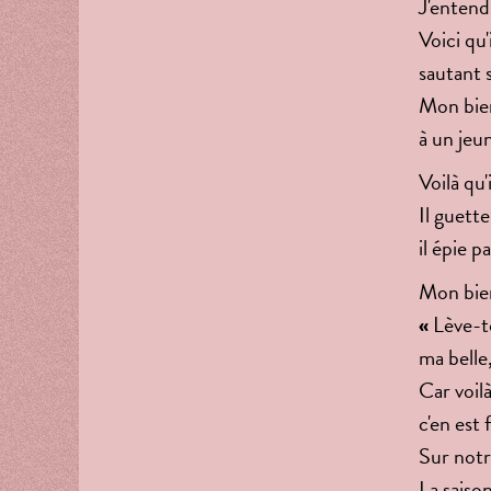
J'entend
Voici qu'i
sautant 
Mon bien
à un jeu
Voilà qu'
Il guette
il épie pa
Mon bien-
«
Lève-t
ma belle,
Car voilà
c'en est 
Sur notr
La saison