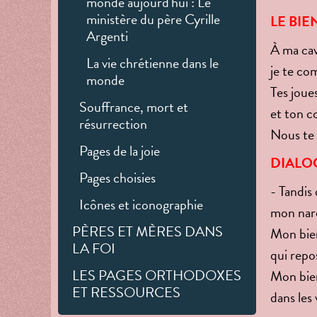
monde aujourd'hui : Le
ministère du père Cyrille
LE BIE
Argenti
À ma cav
La vie chrétienne dans le
je te co
monde
Tes joue
Souffrance, mort et
et ton co
résurrection
Nous te 
Pages de la joie
DIALO
Pages choisies
- Tandis 
Icônes et iconographie
mon nar
PÈRES ET MÈRES DANS
Mon bien
LA FOI
qui repo
LES PAGES ORTHODOXES
Mon bien
ET RESSOURCES
dans les