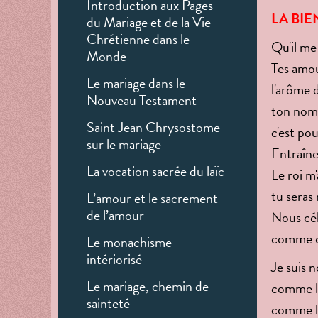
Introduction aux Pages
LA BIE
du Mariage et de la Vie
Chrétienne dans le
Qu'il me
Monde
Tes amour
Le mariage dans le
l'arôme 
Nouveau Testament
ton nom 
Saint Jean Chrysostome
c'est pou
sur le mariage
Entraîne
La vocation sacrée du laïc
Le roi m
tu seras 
L’amour et le sacrement
de l’amour
Nous cél
comme on
Le monachisme
intériorisé
Je suis n
Le mariage, chemin de
comme l
sainteté
comme le