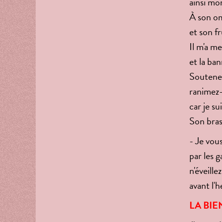
ainsi mo
À son om
et son fr
Il m'a me
et la ban
Soutenez
ranimez
car je s
Son bras
- Je vous
par les g
n'éveille
avant l'h
LA BIE