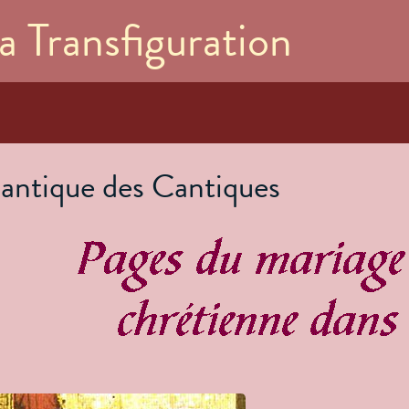
Aller au
a Transfiguration
contenu
principal
antique des Cantiques