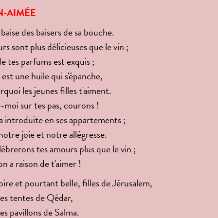
N-AIMÉE
 baise des baisers de sa bouche.
s sont plus délicieuses que le vin ;
de tes parfums est exquis ;
est une huile qui s'épanche,
rquoi les jeunes filles t'aiment.
-moi sur tes pas, courons !
'a introduite en ses appartements ;
notre joie et notre allégresse.
ébrerons tes amours plus que le vin ;
 a raison de t'aimer !
oire et pourtant belle, filles de Jérusalem,
es tentes de Qédar,
s pavillons de Salma.