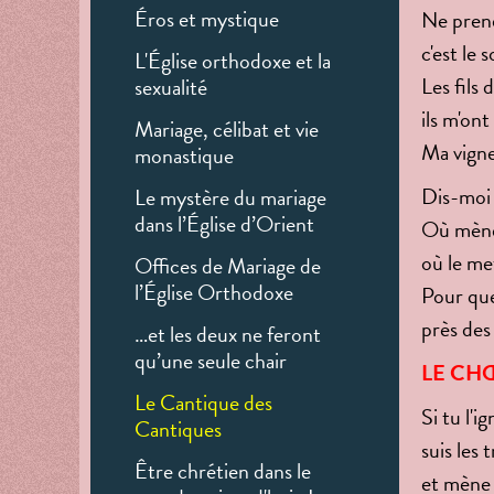
Éros et mystique
Ne prene
c'est le 
L'Église orthodoxe et la
Les fils
sexualité
ils m'ont
Mariage, célibat et vie
Ma vigne 
monastique
Dis-moi 
Le mystère du mariage
dans l’Église d’Orient
Où mèner
où le me
Offices de Mariage de
l’Église Orthodoxe
Pour que
près des
…et les deux ne feront
qu’une seule chair
LE CH
Le Cantique des
Si tu l'i
Cantiques
suis les
Être chrétien dans le
et mène 