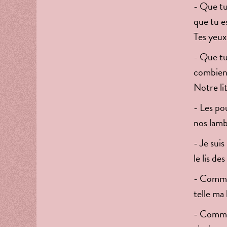
- Que tu
que tu es
Tes yeux
- Que tu
combien 
Notre li
- Les po
nos lamb
- Je suis
le lis des
- Comme 
telle ma
- Comme 