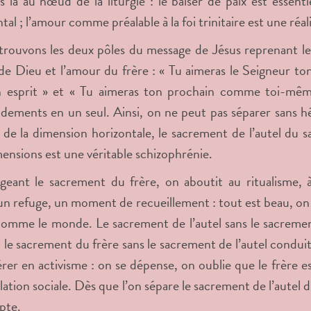
 là au nœud de la liturgie : le baiser de paix est essent
tal ; l’amour comme préalable à la foi trinitaire est une ré
rouvons les deux pôles du message de Jésus reprenant le
de Dieu et l’amour du frère : « Tu aimeras le Seigneur t
n esprit » et « Tu aimeras ton prochain comme toi-mêm
ments en un seul. Ainsi, on ne peut pas séparer sans hér
e de la dimension horizontale, le sacrement de l’autel du
ensions est une véritable schizophrénie.
geant le sacrement du frère, on aboutit au ritualisme, à
un refuge, un moment de recueillement : tout est beau, on s
comme le monde. Le sacrement de l’autel sans le sacreme
, le sacrement du frère sans le sacrement de l’autel conduit 
rer en activisme : on se dépense, on oublie que le frère es
slation sociale. Dès que l’on sépare le sacrement de l’autel 
pte.