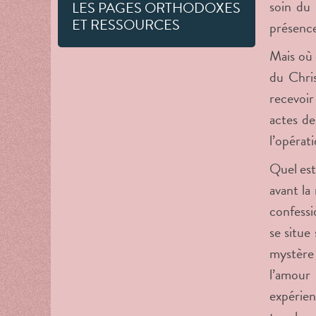
soin du 
LES PAGES ORTHODOXES
ET RESSOURCES
présence
Mais où 
du Chris
recevoir
actes de
l’opérat
Quel est 
avant la
confessio
se situe
mystère t
l’amour
expérien