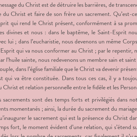
message du Christ est de détruire les barrières, de transcen
 du Christ et faire de son frère un sacrement. Qu’est-ce
prit qui rend le Christ présent, conformément à sa promes
s divines et nous : dans le baptême, le Saint-Esprit no
vec lui ; dans l’eucharistie, nous devenons un même Corps 
’Esprit qui va nous conformer au Christ ; par le repentir
 par l’huile sainte, nous redevenons un membre sain et saint
ouple, dans l’église familiale que le Christ va devenir présen
t qui va être constituée. Dans tous ces cas, il y a toujou
 Christ et relation personnelle entre le fidèle et les Person
es sacrements sont des temps forts et privilégiés dans no
ts momentanés ; ainsi, la durée du sacrement du mariage ne
qu’inaugurer le sacrement qui est la présence du Christ da
emps fort, le moment évident d’une relation, qui s’étend s
dès lors le nombre de sacrements, car finalement il n’y e