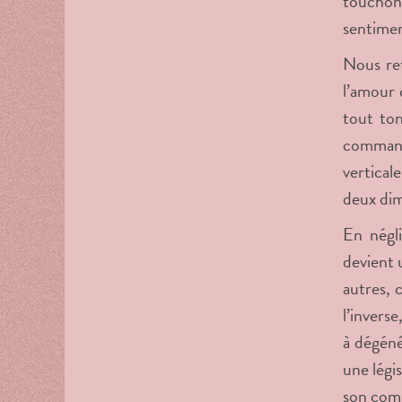
touchons
sentimen
Nous ret
l’amour 
tout to
commande
vertical
deux dim
En négli
devient 
autres, 
l’inverse
à dégéné
une légi
son com