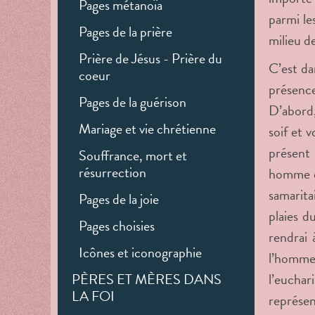
Pages métanoïa
parmi le
Pages de la prière
milieu d
Prière de Jésus - Prière du
C’est da
coeur
présenc
Pages de la guérison
D’abord,
Mariage et vie chrétienne
soif et 
présent
Souffrance, mort et
résurrection
homme en
samarita
Pages de la joie
plaies d
Pages choisies
rendrai 
Icônes et iconographie
l’homme 
PÈRES ET MÈRES DANS
l’euchar
LA FOI
représen