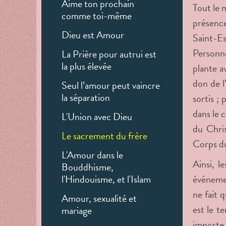
Aime ton prochain
Tout le 
comme toi-même
présence
Dieu est Amour
Saint-Es
Personne
La Prière pour autrui est
la plus élevée
plante a
don de l
Seul l’amour peut vaincre
la séparation
sortis ;
dans le c
L'Union avec Dieu
du Chris
Le sacrement du frère
Corps du
L'Amour dans le
Ainsi, l
Bouddhisme,
l'Hindouisme, et l'Islam
événemen
ne fait 
Amour, sexualité et
est le t
mariage
importe 