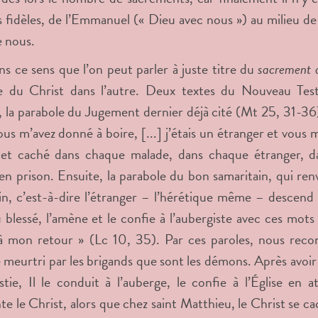
s fidèles, de l’Emmanuel (« Dieu avec nous ») au milieu d
e nous.
ns ce sens que l’on peut parler à juste titre du
sacrement d
e du Christ dans l’autre. Deux textes du Nouveau Test
 la parabole du Jugement dernier déjà cité (Mt 25, 31-36) 
vous m’avez donné à boire, [...] j’étais un étranger et vous 
 et caché dans chaque malade, dans chaque étranger, d
 prison. Ensuite, la parabole du bon samaritain, qui renv
in, c’est-à-dire l’étranger – l’hérétique même – descend d
u blessé, l’amène et le confie à l’aubergiste avec ces mots 
à mon retour » (Lc 10, 35). Par ces paroles, nous reco
meurtri par les brigands que sont les démons. Après avoir so
istie, Il le conduit à l’auberge, le confie à l’Église en 
te le Christ, alors que chez saint Matthieu, le Christ se c