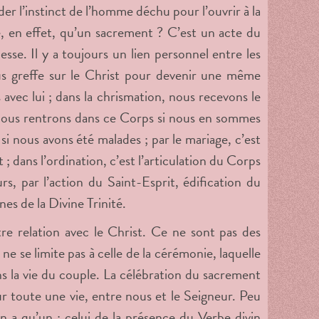
der l’instinct de l’homme déchu pour l’ouvrir à la
, en effet, qu’un sacrement ? C’est un acte du
se. Il y a toujours un lien personnel entre les
us greffe sur le Christ pour devenir une même
avec lui ; dans la chrismation, nous recevons le
, nous rentrons dans ce Corps si nous en sommes
 si nous avons été malades ; par le mariage, c’est
t ; dans l’ordination, c’est l’articulation du Corps
rs, par l’action du Saint-Esprit, édification du
nes de la Divine Trinité.
tre relation avec le Christ. Ce ne sont pas des
 se limite pas à celle de la cérémonie, laquelle
ns la vie du couple. La célébration du sacrement
ur toute une vie, entre nous et le Seigneur. Peu
n a qu’un : celui de la présence du Verbe divin