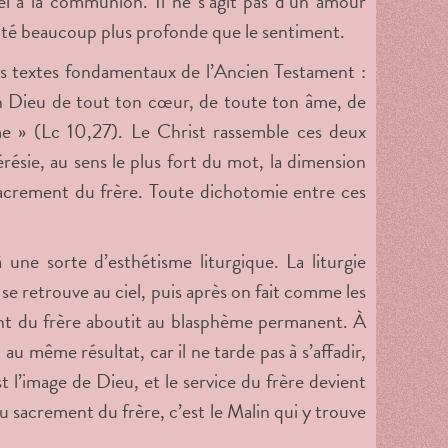
iel à la communion. Il ne s’agit pas d’un amour
alité beaucoup plus profonde que le sentiment.
s textes fondamentaux de l’Ancien Testament :
on Dieu de tout ton cœur, de toute ton âme, de
e » (Lc 10,27). Le Christ rassemble ces deux
ésie, au sens le plus fort du mot, la dimension
 sacrement du frère. Toute dichotomie entre ces
 une sorte d’esthétisme liturgique. La liturgie
e retrouve au ciel, puis après on fait comme les
nt du frère aboutit au blasphème permanent. À
au même résultat, car il ne tarde pas à s’affadir,
t l’image de Dieu, et le service du frère devient
du sacrement du frère, c’est le Malin qui y trouve