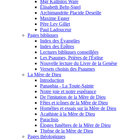
Mgr Kallistos Ware
Élisabeth Behr-Sigel
Archimandrite Placide Deseille
Maxime Egger
Père Lev Gillet
Paul Ladouceur
Pages bibliques
Index des Évangiles
Index des Épîtres
Lectures bibliques conseillées
Les Psaumes, Prières de l'Église
Nouvelle lecture du Livre de la Genèse
Versets choisis des Psaumes
La Mère de Dieu
Introduction
Panaghia - La Toute-Sainte
Notre joie et notre espérance
De l'imitation de la Mère de Dieu
Fêtes et icônes de la Mêre de Dieu
Homélies et essais sur la Mère de Dieu
Acathiste à la Mère de Dieu
Paraclisis
Éloges funèbres de la Mère de Dieu
Thrène de la Mère de Dieu
Pages théologiques