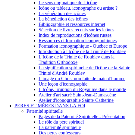
Le sens dogmatique de l' icône
Icône ou tableau, iconographe ou artiste ?
La vénération des icônes
La bénédiction des icônes
Bibliographie et ressources internet
Sélection de livres récents sur les icônes
Index de reproductions d'icônes russes
Ressources et formation iconographiques
Formation iconographique - Québec et Europe
Introduction à l'Icône de la Trinité de Roublev
L'Icône de la Trinité de Roublev dans la
Tradition Orthodoxe
La signification spirituelle de l'icône de la Sainte
Trinité d'André Roublev
L'image du Christ non faite de main d'homme
Une leçon d'iconographie
L'Icône, irruption du Royaume dans le monde
Atelier d'art sacré Saint-Jean-Damascène
Atelier d'iconographie Sainte-Catherine
PÈRES ET MÈRES DANS LA FOI
Paternité spirituelle
Pages de la Paternité Spirituelle - Présentation
Le rôle du père spirituel
La paternité spirituelle
Des pères confesseurs