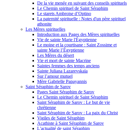
De la vie menée en suivant des conseils spirituels
Le Chemin spirituel de Saint Séraphim
Le starets Ambroise d’Optino
La paternité spirituelle : Notes d'un père spirituel
athonite
Les Mères spirituelles
Introduction aux Pages des Mères spirituelles
Vie de sainte Marie l'Égyptienne
Le moine et la courtisane : Saint Zossime et
sainte Marie l’Égyptienne
Les Mères du désert
Vie et mort de sainte Macrine
Saintes femmes des temps anciens
Sainte Juliana Lazarevskaïa
Sur l’amour mutuel
Mère Gabrielle Papayannis
Saint Séraphim de Sarov
Pages Saint Séraphim de Sarov
Le Chemin spirituel de Saint Séraphim
Saint Séraphim de Sarov : Le but de vie
chrétienne
Saint Séraphim de Sarov : La paix du Christ
Vigiles de Saint Séraphim
Acathiste à Saint Séraphim de Sarov
L'actualité de saint Séraphim