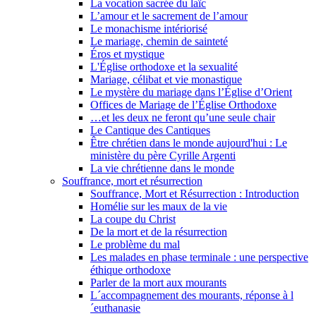
La vocation sacrée du laïc
L’amour et le sacrement de l’amour
Le monachisme intériorisé
Le mariage, chemin de sainteté
Éros et mystique
L'Église orthodoxe et la sexualité
Mariage, célibat et vie monastique
Le mystère du mariage dans l’Église d’Orient
Offices de Mariage de l’Église Orthodoxe
…et les deux ne feront qu’une seule chair
Le Cantique des Cantiques
Être chrétien dans le monde aujourd'hui : Le
ministère du père Cyrille Argenti
La vie chrétienne dans le monde
Souffrance, mort et résurrection
Souffrance, Mort et Résurrection : Introduction
Homélie sur les maux de la vie
La coupe du Christ
De la mort et de la résurrection
Le problème du mal
Les malades en phase terminale : une perspective
éthique orthodoxe
Parler de la mort aux mourants
L´accompagnement des mourants, réponse à l
´euthanasie