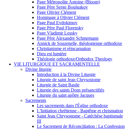
Page Métropolite Antoine (Bloom)
Page Père Serge Boulgakov
Page Olivier Clément
Hommage à Olivier Clément
Page Paul Evdokimov
Page Père Paul Florensky
Page Vladimir Lossky
Page Père Alexandre Schmemann
Annick de Souzenelle, théologienne orthodoxe
Christianisme et réincarnation
Dieu est lumière
Théologie orthodoxe/Orthodox Theology
VIE LITURGIQUE ET SACRAMENTELLE
Divine liturgie
Introduction à la Divine Liturgie
Liturgie de saint Jean Chrysostome
Liturgie de Saint Basile
Liturgie des saints Dons présanctifiés
Liturgie du saint apôtre Jacques
Sacrements
Les sacrements dans l'Église orthodoxe
L'Initiation chrétienne - Baptême et chrismation
Saint Jean Chrysostome - Catéchèse baptismale
III
Le Sacrement de Réconciliation : La Confession