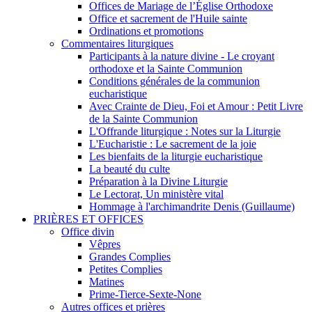
Offices de Mariage de l’Église Orthodoxe
Office et sacrement de l'Huile sainte
Ordinations et promotions
Commentaires liturgiques
Participants à la nature divine - Le croyant
orthodoxe et la Sainte Communion
Conditions générales de la communion
eucharistique
Avec Crainte de Dieu, Foi et Amour : Petit Livre
de la Sainte Communion
L'Offrande liturgique : Notes sur la Liturgie
L'Eucharistie : Le sacrement de la joie
Les bienfaits de la liturgie eucharistique
La beauté du culte
Préparation à la Divine Liturgie
Le Lectorat, Un ministère vital
Hommage à l'archimandrite Denis (Guillaume)
PRIÈRES ET OFFICES
Office divin
Vêpres
Grandes Complies
Petites Complies
Matines
Prime-Tierce-Sexte-None
Autres offices et prières