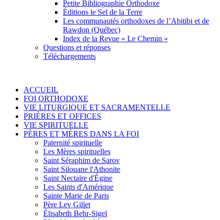
Petite Bibliographie Orthodoxe
Éditions le Sel de la Terre
Les communautés orthodoxes de l’Abitibi et de
Rawdon (Québec)
Index de la Revue « Le Chemin »
Questions et réponses
Téléchargements
ACCUEIL
FOI ORTHODOXE
VIE LITURGIQUE ET SACRAMENTELLE
PRIÈRES ET OFFICES
VIE SPIRITUELLE
PÈRES ET MÈRES DANS LA FOI
Paternité spirituelle
Les Mères spirituelles
Saint Séraphim de Sarov
Saint Silouane l'Athonite
Saint Nectaire d'Égine
Les Saints d'Amérique
Sainte Marie de Paris
Père Lev Gillet
Élisabeth Behr-Sigel