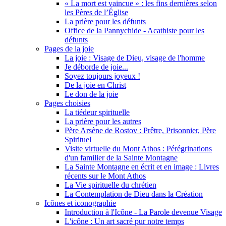
« La mort est vaincue » : les fins dernières selon
les Pères de l’Église
La prière pour les défunts
Office de la Pannychide - Acathiste pour les
défunts
Pages de la joie
La joie : Visage de Dieu, visage de l'homme
Je déborde de joie...
Soyez toujours joyeux !
De la joie en Christ
Le don de la joie
Pages choisies
La tiédeur spirituelle
La prière pour les autres
Père Arsène de Rostov : Prêtre, Prisonnier, Père
Spirituel
Visite virtuelle du Mont Athos : Pérégrinations
d'un familier de la Sainte Montagne
La Sainte Montagne en écrit et en image : Livres
récents sur le Mont Athos
La Vie spirituelle du chrétien
La Contemplation de Dieu dans la Création
Icônes et iconographie
Introduction à l'Icône - La Parole devenue Visage
L'icône : Un art sacré pur notre temps