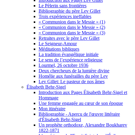
Introduction aux Pages Lev Gillet
Le Pèlerin sans frontières
Bibliographie du père Lev Gillet
Trois expériences ineffables
« Communion dans le Messie » (1)
« Communion dans le Messie » (2)
« Communion dans le Messie » (3)
Retraites avec le père Lev Gillet
Le Seigneur-Amour
Méditations bibliques
La tradition évangélique initiale
Le sens de l’expérience religieuse
Lourmel, 26 octobre 1936
Deux chercheurs de la lumière divine
Homélie aux funérailles du père Lev
Lev Gillet: Le pasteur de nos âmes
Élisabeth Behr-Sigel
Introduction aux Pages Élisabeth Behr-Sigel et
Hommage
Une femme engagée au cœur de son époque
Mon itinéraire
Bibliographie - Aperçu de l'œuvre littéraire
d'Élisabeth Behr-Sigel
Un prophète orthodoxe, Alexandre Boukharev
1822-1871