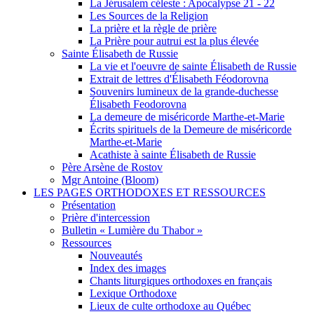
La Jérusalem céleste : Apocalypse 21 - 22
Les Sources de la Religion
La prière et la règle de prière
La Prière pour autrui est la plus élevée
Sainte Élisabeth de Russie
La vie et l'oeuvre de sainte Élisabeth de Russie
Extrait de lettres d'Élisabeth Féodorovna
Souvenirs lumineux de la grande-duchesse
Élisabeth Feodorovna
La demeure de miséricorde Marthe-et-Marie
Écrits spirituels de la Demeure de miséricorde
Marthe-et-Marie
Acathiste à sainte Élisabeth de Russie
Père Arsène de Rostov
Mgr Antoine (Bloom)
LES PAGES ORTHODOXES ET RESSOURCES
Présentation
Prière d'intercession
Bulletin « Lumière du Thabor »
Ressources
Nouveautés
Index des images
Chants liturgiques orthodoxes en français
Lexique Orthodoxe
Lieux de culte orthodoxe au Québec