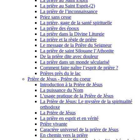
La prière au Saint Esprit
La prière au Saint Esprit-(2)
La prière de l’inconnaissance
Priez sans cesse
La prière, gage de la santé spirituelle
La prière des époux
La prière dans la Divine Liturgie
La prière et la règle de prière
Le message de la Prière du Seigneur
La prière de saint Silouane l’Athonite
De la prière dite avec douleur
La prière dans un monde sécularisé
Comment faire naître l’esprit de prière ?
Prières près du le lac
Prière de Jésus - Prière du coeur
Introduction à la Prière de Jésus
La puissance du Nom
L'usage pratique de la Prière de Jésus
La Prière de Jésus: Le mystère de la spiritualité
orthodoxe
La Prière de Jésus
La prière en esprit et en vérité
Prière vivante
Caractère universel de la prière de Jésus
En chemin vers la prière