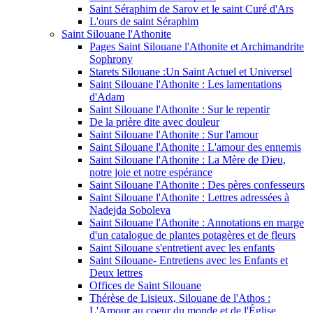
Saint Séraphim de Sarov et le saint Curé d'Ars
L'ours de saint Séraphim
Saint Silouane l'Athonite
Pages Saint Silouane l'Athonite et Archimandrite
Sophrony
Starets Silouane :Un Saint Actuel et Universel
Saint Silouane l'Athonite : Les lamentations
d'Adam
Saint Silouane l'Athonite : Sur le repentir
De la prière dite avec douleur
Saint Silouane l'Athonite : Sur l'amour
Saint Silouane l'Athonite : L'amour des ennemis
Saint Silouane l'Athonite : La Mère de Dieu,
notre joie et notre espérance
Saint Silouane l'Athonite : Des pères confesseurs
Saint Silouane l'Athonite : Lettres adressées à
Nadejda Soboleva
Saint Silouane l'Athonite : Annotations en marge
d'un catalogue de plantes potagères et de fleurs
Saint Silouane s'entretient avec les enfants
Saint Silouane- Entretiens avec les Enfants et
Deux lettres
Offices de Saint Silouane
Thérèse de Lisieux, Silouane de l'Athos :
L'Amour au coeur du monde et de l'Église