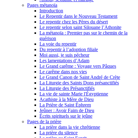
Pages métanoïa
Introduction
Le Repentir dans le Nouveau Testament
Le repentir chez les Pères du désert
Le repentir selon saint Silouane l’Athonite
La métanoïa : Premier pas sur le chemin de la
guérison
La voie du repentir
Du repentir à l’adoption filiale
Moi aussi, je suis pécheur
Les lamentations d’Adam
Le Grand carême : Voyage vers Pâques
Le carême dans nos vies
Le Grand Canon de Saint André de Crète
La Liturgie des Saints Dons présanctifiés
La Liturgie des Présanctifiés
La vie de sainte Marie l'Égyptienne
Acathiste à la Mère de Dieu
La Prière de Saint Éphrem
Jeûner : Avoir Faim de Dieu
Écrits spirituels sur le jeûne
Pages de la prière
La prière dans la vie chrétienne
La prière du silence