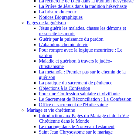
La recherche de Dieu dans la tradition hésychaste
La Prière de Jésus dans la tradition hésychaste
La brisure du coeur
Notices Biographiques
Pages de la guérison
Jésus guérit les malades, chasse les démons et
ressuscite les morts
Guérir par la puissance du pardon
L'abandon, chemin de vie
Pour rompre avec la logique meurtrière : Le
pardon
Maladie et guérison à travers le judéo-
christianisme
La métanoïa : Premier pas sur le chemin de la
guérison
La pratique du sacrement de pénitence
Objections à la Confession
Pour une Confession salutaire et vivifiante
Le Sacrement de Réconciliation : La Confession
Office et sacrement de l'Huile sainte
Mariage et vie chrétienne
Introduction aux Pages du Mariage et de la Vie
Chrétienne dans le Monde
Le mariage dans le Nouveau Testament
Saint Jean Chrysostome sur le mariage