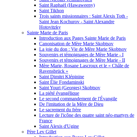
Saint Raphaël (Hawaweeny)
Saint Tikhon
Trois saints missionnaires : Saint Alexis Toth -
Saint Jean Kochurov - Saint Alexandre
Hotovitzky
Sainte Marie de Paris
Introduction aux Pages Sainte Marie de Paris
Canonisation de Mère Marie Skobtsov
La joie du don : Vie de Mère Marie Skobtsov
Souvenirs et témoignages de Mère Marie - I
Souvenirs et témoignages de Mère Marie - II
Mère Marie, Rosane Lascroux et le « Châle de
Ravensbrück »
Saint Dimitri Klépinine
Saint Élie Fondaminski
Saint Youri (Georges) Skobtsov
La piété évangélique
Le second commandement de l'Évangile
De l'imitation de la Mère de Dieu
Le sacrement du frère
Lecture de l'icône des quatre saint néo-martyrs de
France
Saint Alexis d'Ugine
Père Lev Gillet