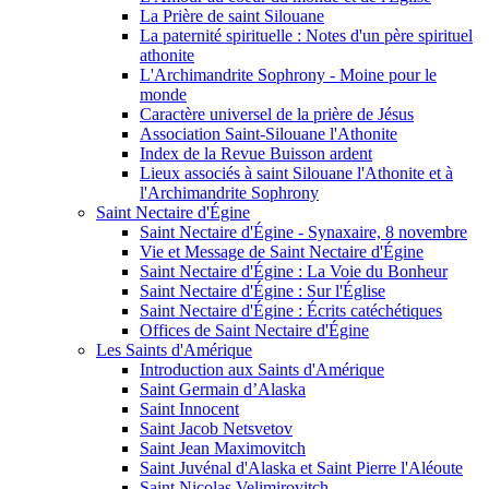
La Prière de saint Silouane
La paternité spirituelle : Notes d'un père spirituel
athonite
L'Archimandrite Sophrony - Moine pour le
monde
Caractère universel de la prière de Jésus
Association Saint-Silouane l'Athonite
Index de la Revue Buisson ardent
Lieux associés à saint Silouane l'Athonite et à
l'Archimandrite Sophrony
Saint Nectaire d'Égine
Saint Nectaire d'Égine - Synaxaire, 8 novembre
Vie et Message de Saint Nectaire d'Égine
Saint Nectaire d'Égine : La Voie du Bonheur
Saint Nectaire d'Égine : Sur l'Église
Saint Nectaire d'Égine : Écrits catéchétiques
Offices de Saint Nectaire d'Égine
Les Saints d'Amérique
Introduction aux Saints d'Amérique
Saint Germain d’Alaska
Saint Innocent
Saint Jacob Netsvetov
Saint Jean Maximovitch
Saint Juvénal d'Alaska et Saint Pierre l'Aléoute
Saint Nicolas Velimirovitch