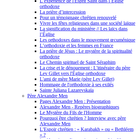
L’expérience de l'Esprit Saint dans l’Église
orthodoxe
La prière d’intercession
Pour un témoignage chrétien renouvelé
Vivre les fêtes religieuses dans une société laïque
La signification du ministère // Les laïcs dans
l’Église
Les orthodoxes dans le mouvement œcuménique
L’orthodoxie et les femmes en France
La prière de Jésus : Le mystère de la spiritualité
orthodoxe
Le Chemin spirituel de Saint Séraphim
La crise et le dénouement : L'itinéraire du père
Lev Gillet vers l'Église orthodoxe
L'ami de mère Marie (père Lev Gillet)
Hommage de l'orthodoxie à ses exilés
Sainte Juliana Lazarevskaïa
Père Alexandre Men
Pages Alexandre Men : Présentation
Alexandre Men - Repères biographiques
Le Mystère du Fils de l'Homme
Pourquoi être chrétien ? Interview avec père
Alexandre Men
L'Espoir chrétien : « Karabakh » ou « Bethléem
» ?