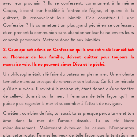
avec leur prochain ? Ils se confessent, communient à la même
Coupe, laissent leur hostilité à l’entrée de l’église, et quand ils la
quittent, ils renouvellent leur inimitié. Cela constitue-t-il une
Confession ? Ils commettent un plus grand péché en se confessant
et en prenant la communion sans abandonner leur haine envers leurs
ennemis personnels. Mettons donc fin aux inimitiés.
2. Ceux qui ont admis en Confession qu’ils avaient violé leur célibat
ou l’honneur de leur famille, doivent quitter pour toujours la
mauvaise voie. Ils ne peuvent aimer Dieu et le péché.
Un philosophe était allé faire du bateau en pleine mer. Une violente
tempête manqua presque de renverser son bateau. Ce fut un miracle
qu’il ait survécu. Il revint à la maison et, étant donné qu’une fenêtre
de celle-ci donnait sur la mer, il l’emmura de telle façon qu’il ne
puisse plus regarder la mer et succomber à l’attrait de naviguer.
Chrétien, combien de fois, toi aussi, tu as presque perdu ta vie et ton
âme dans la mer de l’amour dissolu. Tu as été libéré
miraculeusement. Maintenant évites-en les causes. N’empruntes
plus cette route. Fermes les yeux de telle façon que la tentation ne