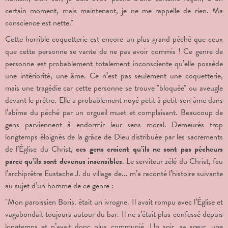
certain moment, mais maintenant, je ne me rappelle de rien. Ma
conscience est nette."
Cette horrible coquetterie est encore un plus grand péché que ceux
que cette personne se vante de ne pas avoir commis ! Ce genre de
personne est probablement totalement inconsciente qu’elle possède
une intériorité, une âme. Ce n’est pas seulement une coquetterie,
mais une tragédie car cette personne se trouve "bloquée" ou aveugle
devant le prêtre. Elle a probablement noyé petit à petit son âme dans
l’abîme du péché par un orgueil muet et complaisant. Beaucoup de
gens parviennent à endormir leur sens moral. Demeurés trop
longtemps éloignés de la grâce de Dieu distribuée par les sacrements
de l’Église du Christ,
ces gens croient qu’ils ne sont pas pécheurs
parce qu’ils sont devenus insensibles
. Le serviteur zélé du Christ, feu
l’archiprêtre Eustache J. du village de... m’a raconté l’histoire suivante
au sujet d’un homme de ce genre :
"Mon paroissien Boris. était un ivrogne. Il avait rompu avec l’Église et
vagabondait toujours autour du bar. Il ne s’était plus confessé depuis
longtemps et n’avait donc plus communié. Un soir, sa sœur, une