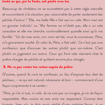
tenté ou qui, par ta faute, ont péché avec toi.
Beaucoup de chrétiens ne se soumettent pas à cette règle naturelle
et succombent à la situation peu raisonnable de parler seulement des
péchés d’autrui ! "Elle, ma belle-fille a fait ceci ou cela. Mon mari est
un grossier individu" ou "Ma femme ne m’obéit pas, elle a un sale
caractère et elle me cherche continuellement querelle ainsi qu’à ma
famille." "Un de mes amis, son nom est tel, vous le connaissez, Père,
m’a gravement insulté. Et celui-là, Père, a fait cela". Ce n’est pas une
confession que d’accuser les autres plutôt que soi-même. C’est
plutôt un jugement sur autrui. Ceux qui font cela viennent chez le
prêtre chargés de péchés et quittent encore plus chargés.
8. Ne va pas vanter tes vertus auprès du prêtre
D’autres, quand ils vont se confesser, au lieu d’exposer leur état de
pécheur, - ce qui est naturel, nécessaire et bon - commencent d’une
façon surprenante à se vanter :
"Père, je n’ai ni tué, ni volé. Je ne suis pas un ivrogne, je vis de façon
respectable. Mes voisins et mes amis me respectent. Comme être
humain, bien sûr, je dois avoir péché d’une certaine façon, à un