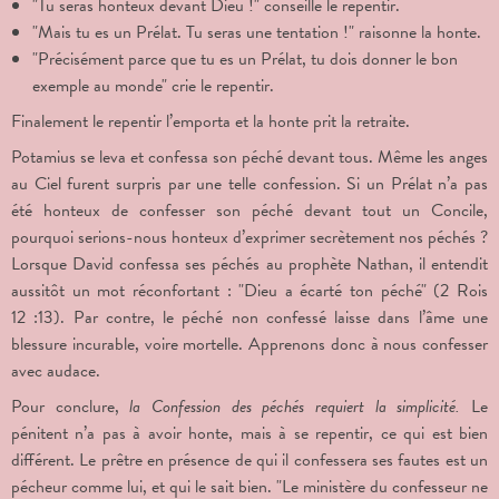
"Tu seras honteux devant Dieu !" conseille le repentir.
"Mais tu es un Prélat. Tu seras une tentation !" raisonne la honte.
"Précisément parce que tu es un Prélat, tu dois donner le bon
exemple au monde" crie le repentir.
Finalement le repentir l’emporta et la honte prit la retraite.
Potamius se leva et confessa son péché devant tous. Même les anges
au Ciel furent surpris par une telle confession. Si un Prélat n’a pas
été honteux de confesser son péché devant tout un Concile,
pourquoi serions-nous honteux d’exprimer secrètement nos péchés ?
Lorsque David confessa ses péchés au prophète Nathan, il entendit
aussitôt un mot réconfortant : "Dieu a écarté ton péché" (2 Rois
12 :13). Par contre, le péché non confessé laisse dans l’âme une
blessure incurable, voire mortelle. Apprenons donc à nous confesser
avec audace.
Pour conclure,
la Confession des péchés requiert la simplicité.
Le
pénitent n’a pas à avoir honte, mais à se repentir, ce qui est bien
différent. Le prêtre en présence de qui il confessera ses fautes est un
pécheur comme lui, et qui le sait bien. "Le ministère du confesseur ne