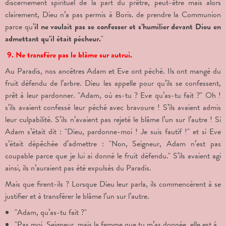
discernement spirituel de la part du prêtre, peut-être mais alors
clairement, Dieu n’a pas permis à Boris. de prendre la Communion
parce qu’
il ne voulait pas se confesser et s’humilier devant Dieu en
admettant qu’il était pécheur.
"
9. Ne transfère pas le blâme sur autrui.
Au Paradis, nos ancêtres Adam et Eve ont péché. Ils ont mangé du
fruit défendu de l’arbre. Dieu les appelle pour qu’ils se confessent,
prêt à leur pardonner. "Adam, où es-tu ? Eve qu’as-tu fait ?" Oh !
s’ils avaient confessé leur péché avec bravoure ! S’ils avaient admis
leur culpabilité. S’ils n’avaient pas rejeté le blâme l’un sur l’autre ! Si
Adam s’était dit : "Dieu, pardonne-moi ! Je suis fautif !" et si Eve
s’était dépêchée d’admettre : "Non, Seigneur, Adam n’est pas
coupable parce que je lui ai donné le fruit défendu." S’ils avaient agi
ainsi, ils n’auraient pas été expulsés du Paradis.
Mais que firent-ils ? Lorsque Dieu leur parla, ils commencèrent à se
justifier et à transférer le blâme l’un sur l’autre.
"Adam, qu’as-tu fait ?"
"Pas moi, Seigneur, mais la femme que tu m’as donnée, elle est à