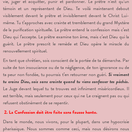
vie, juger et acquitter, punir et pardonner. Le prêtre n’est qu’un
témoin et un représentant de Dieu. Te voilà maintenant debout
visiblement devant le prêtre et invisiblement devant le Christ Lui-
même. Tu t’approches avec crainte et tremblement du grand Mystère
de la purification spirituelle. Le prêtre entend la confession mais c’est
Dieu qui l’accepte. Le prêtre examine ton âme, mais c’est Dieu qui la
guérit. Le prêtre prescrit le remède et Dieu opère le miracle du
renouvellement spirituel.
En tant que chrétien, sois conscient de la portée de ta démarche. Par
suite de ton insouciance ou de ta négligence, de ton ignorance ou de
ta peur non fondée, tu pourrais t’en retourner non guéri.
Si vraiment
tu crains Dieu, sois sans crainte quand tu viens confesser tes péchés.
Le Juge devant lequel tu te trouves est infiniment miséricordieux. Il
est terrible, mais seulement pour ceux qui ne Le craignent pas ou qui
refusent obstinément de se repentir.
2. La Confession doit être faite sans fausse honte.
Dans le monde, nous vivons, pour la plupart, dans une hypocrisie
pharisaïque. Nous sommes comme ceci, mais nous désirons nous