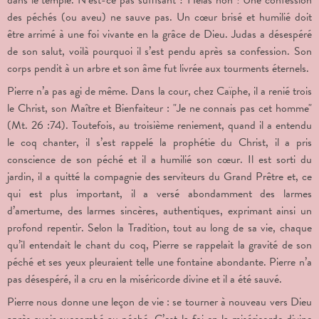
des péchés (ou aveu) ne sauve pas. Un cœur brisé et humilié doit
être arrimé à une foi vivante en la grâce de Dieu. Judas a désespéré
de son salut, voilà pourquoi il s’est pendu après sa confession. Son
corps pendit à un arbre et son âme fut livrée aux tourments éternels.
Pierre n’a pas agi de même. Dans la cour, chez Caïphe, il a renié trois
le Christ, son Maître et Bienfaiteur : "Je ne connais pas cet homme"
(Mt. 26 :74). Toutefois, au troisième reniement, quand il a entendu
le coq chanter, il s’est rappelé la prophétie du Christ, il a pris
conscience de son péché et il a humilié son cœur. Il est sorti du
jardin, il a quitté la compagnie des serviteurs du Grand Prêtre et, ce
qui est plus important, il a versé abondamment des larmes
d’amertume, des larmes sincères, authentiques, exprimant ainsi un
profond repentir. Selon la Tradition, tout au long de sa vie, chaque
qu’il entendait le chant du coq, Pierre se rappelait la gravité de son
péché et ses yeux pleuraient telle une fontaine abondante. Pierre n’a
pas désespéré, il a cru en la miséricorde divine et il a été sauvé.
Pierre nous donne une leçon de vie : se tourner à nouveau vers Dieu
après avoir succombé au péché. C’est la foi en la miséricorde divine