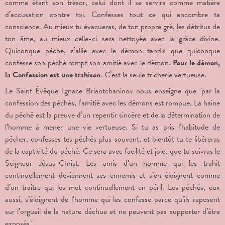
comme étant son trésor, celui dont il se servira comme matière
d’accusation contre toi. Confesses tout ce qui encombre ta
conscience. Au mieux tu évacueras, de ton propre gré, les détritus de
ton âme, au mieux celle-ci sera nettoyée avec la grâce divine.
Quiconque pèche, s’allie avec le démon tandis que quiconque
confesse son péché rompt son amitié avec le démon.
Pour le démon,
la Confession est une trahison
. C’est la seule tricherie vertueuse.
Le Saint Évêque Ignace Briantchaninov nous enseigne que "par la
confession des péchés, l’amitié avec les démons est rompue. La haine
du péché est la preuve d’un repentir sincère et de la détermination de
l’homme à mener une vie vertueuse. Si tu as pris l’habitude de
pécher, confesses tes péchés plus souvent, et bientôt tu te libéreras
de la captivité du péché. Ce sera avec facilité et joie, que tu suivras le
Seigneur Jésus-Christ. Les amis d’un homme qui les trahit
continuellement deviennent ses ennemis et s’en éloignent comme
d’un traître qui les met continuellement en péril. Les péchés, eux
aussi, s’éloignent de l’homme qui les confesse parce qu’ils reposent
sur l’orgueil de la nature déchue et ne peuvent pas supporter d’être
exposés."