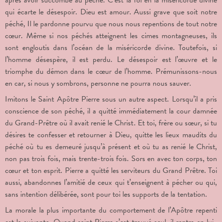
qui écarte le désespoir. Dieu est amour. Aussi grave que soit notre
péché, Il le pardonne pourvu que nous nous repentions de tout notre
cœur. Même si nos péchés atteignent les cimes montagneuses, ils
sont engloutis dans l’océan de la miséricorde divine. Toutefois, si
l’homme désespère, il est perdu. Le désespoir est l’œuvre et le
triomphe du démon dans le cœur de l’homme. Prémunissons-nous
en car, si nous y sombrons, personne ne pourra nous sauver.
Imitons le Saint Apôtre Pierre sous un autre aspect. Lorsqu’il a pris
conscience de son péché, il a quitté immédiatement la cour damnée
du Grand-Prêtre où il avait renié le Christ. Et toi, frère ou sœur, si tu
désires te confesser et retourner à Dieu, quitte les lieux maudits du
péché où tu es demeuré jusqu’à présent et où tu as renié le Christ,
non pas trois fois, mais trente-trois fois. Sors en avec ton corps, ton
cœur et ton esprit. Pierre a quitté les serviteurs du Grand Prêtre. Toi
aussi, abandonnes l’amitié de ceux qui t’enseignent à pécher ou qui,
sans intention délibérée, sont pour toi les supports de la tentation.
La morale la plus importante du comportement de l’Apôtre repenti
est la suivante. Quand saint Pierre s’est trouvé seul, il rentra en lui-