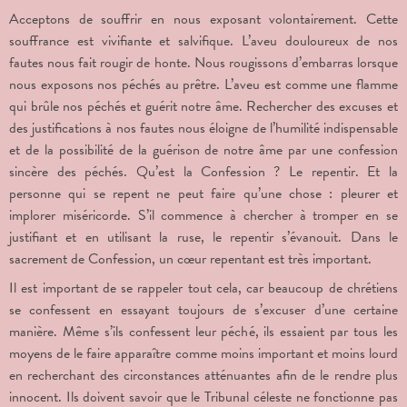
Acceptons de souffrir en nous exposant volontairement. Cette
souffrance est vivifiante et salvifique. L’aveu douloureux de nos
fautes nous fait rougir de honte. Nous rougissons d’embarras lorsque
nous exposons nos péchés au prêtre. L’aveu est comme une flamme
qui brûle nos péchés et guérit notre âme. Rechercher des excuses et
des justifications à nos fautes nous éloigne de l’humilité indispensable
et de la possibilité de la guérison de notre âme par une confession
sincère des péchés. Qu’est la Confession ? Le repentir. Et la
personne qui se repent ne peut faire qu’une chose : pleurer et
implorer miséricorde. S’il commence à chercher à tromper en se
justifiant et en utilisant la ruse, le repentir s’évanouit. Dans le
sacrement de Confession, un cœur repentant est très important.
Il est important de se rappeler tout cela, car beaucoup de chrétiens
se confessent en essayant toujours de s’excuser d’une certaine
manière. Même s’ils confessent leur péché, ils essaient par tous les
moyens de le faire apparaître comme moins important et moins lourd
en recherchant des circonstances atténuantes afin de le rendre plus
innocent. Ils doivent savoir que le Tribunal céleste ne fonctionne pas