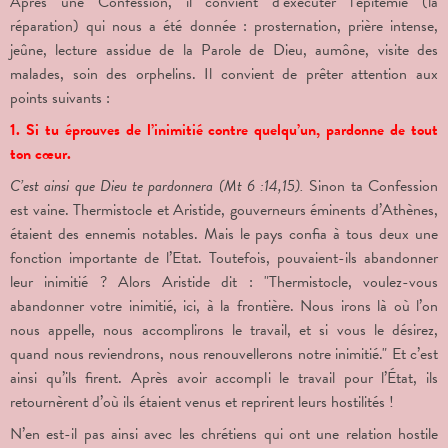
Après une Confession, il convient d’exécuter l’épitémie (la
réparation) qui nous a été donnée : prosternation, prière intense,
jeûne, lecture assidue de la Parole de Dieu, aumône, visite des
malades, soin des orphelins. Il convient de prêter attention aux
points suivants :
1. Si tu éprouves de l’inimitié contre quelqu’un, pardonne de tout
ton cœur.
C’est ainsi que Dieu te pardonnera (Mt 6 :14,15).
Sinon ta Confession
est vaine. Thermistocle et Aristide, gouverneurs éminents d’Athènes,
étaient des ennemis notables. Mais le pays confia à tous deux une
fonction importante de l’Etat. Toutefois, pouvaient-ils abandonner
leur inimitié ? Alors Aristide dit : "Thermistocle, voulez-vous
abandonner votre inimitié, ici, à la frontière. Nous irons là où l’on
nous appelle, nous accomplirons le travail, et si vous le désirez,
quand nous reviendrons, nous renouvellerons notre inimitié." Et c’est
ainsi qu’ils firent. Après avoir accompli le travail pour l’État, ils
retournèrent d’où ils étaient venus et reprirent leurs hostilités !
N’en est-il pas ainsi avec les chrétiens qui ont une relation hostile