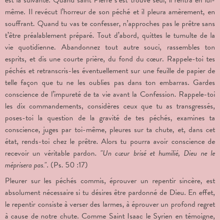
même. Il revécut l’horreur de son péché et il pleura amèrement, en
souffrant. Quand tu vas te confesser, n’approches pas le prêtre sans
t’être préalablement préparé. Tout d’abord, quittes le tumulte de la
vie quotidienne. Abandonnez tout autre souci, rassembles ton
esprits, et dis une courte prière, du fond du cœur. Rappele-toi tes
péchés et retranscris-les éventuellement sur une feuille de papier de
telle façon que tu ne les oublies pas dans ton embarras. Gardes
conscience de l’impureté de ta vie avant la Confession. Rappele-toi
les dix commandements, considères ceux que tu as transgressés,
poses-toi la question de la gravité de tes péchés, examines ta
conscience, juges par toi-même, pleures sur ta chute, et, dans cet
état, rends-toi chez le prêtre. Alors tu pourra avoir conscience de
recevoir un véritable pardon.
"Un cœur brisé et humilié, Dieu ne le
méprisera pas."
. (Ps. 50 :17)
Pleurer sur les péchés commis, éprouver un repentir sincère, est
absolument nécessaire si tu désires être pardonné de Dieu. En effet,
le repentir consiste à verser des larmes, à éprouver un profond regret
à cause de notre chute. Comme Saint Isaac le Syrien en témoigne,