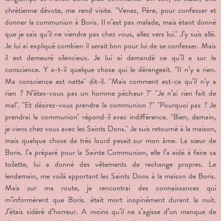
chrétienne dévote, me rend visite. "Venez, Père, pour confesser et
donner la communion à Boris. Il n’est pas malade, mais étant donné
que je sais qu’il ne viendra pas chez vous, allez vers lui." J’y suis allé.
Je lui ai expliqué combien il serait bon pour lui de se confesser. Mais
il est demeuré silencieux. Je lui ai demandé ce qu’il a sur la
conscience. Y a-t-il quelque chose qui le dérangeait. "Il n’y a rien.
Ma conscience est nette" dit-il. "Mais comment est-ce qu’il n’y a
rien ? N’êtes-vous pas un homme pécheur ?" "Je n’ai rien fait de
mal". "Et désirez-vous prendre la communion ?" "Pourquoi pas ? Je
prendrai la communion" répond-il avec indifférence. "Bien, demain,
je viens chez vous avec les Saints Dons." Je suis retourné à la maison,
mais quelque chose de très lourd pesait sur mon âme. La sœur de
Boris. l’a préparé pour la Sainte Communion, elle l’a aidé à faire sa
toilette, lui a donné des vêtements de rechange propres. Le
lendemain, me voilà apportant les Saints Dons à la maison de Boris.
Mais sur ma route, je rencontrai des connaissances qui
m’informèrent que Boris. était mort inopinément durant la nuit.
J’étais sidéré d’horreur. A moins qu’il ne s’agisse d’un manque de