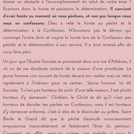
dresse un obstacle à l’accomplissement du salut de notre âme ?
Ecartons donc la honte et saisissons la détermination.
Il convient
d’avoir honte au moment où nous péchons, et non pas lorsque nous
nous en confessons.
Dieu a relié la honte au péché et la
détermination à la Confession. N’écoutons pas le démon qui
corrompt l’ordre divin et inspire la honte lors de la Confession des
péchés et la détermination à son service. Il a tout inversé afin de
nous faire périr.
Un jour que l’illustre Socrate se promenait dans une rue d’Athènes, il
vit un de ses étudiants sortant de la maison d’une prostituée. Le
jeune homme vint couvert de honte devant son maître mais se retira
rapidement à l’intérieur pour se cacher. "Jeune homme" lui dit
Socrate, "il n’est pas honteux de sortir d’une telle maison, il est plutôt
honteux d’y demeurer." Chrétien, le Christ te dit qu’il n’est pas
honteux de dévoiler tes péchés en Confession, mais il est honteux
d’y demeurer enfermé, c’est-à-dire de le dissimuler au prêtre. Saint
Basile le Grand dit que le péché dissimulé consciemment
empoisonne inexorablement et fatalement l’âme du pécheur.
Comment, en effet, peut-on soigner une maladie si nous la