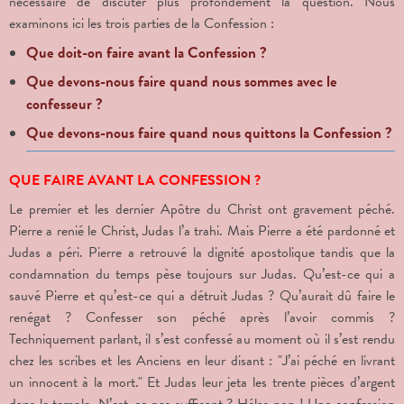
nécessaire de discuter plus profondément la question. Nous
examinons ici les trois parties de la Confession :
Que doit-on faire avant la Confession ?
Que devons-nous faire quand nous sommes avec le
confesseur ?
Que devons-nous faire quand nous quittons la Confession ?
QUE FAIRE AVANT LA CONFESSION ?
Le premier et les dernier Apôtre du Christ ont gravement péché.
Pierre a renié le Christ, Judas l’a trahi. Mais Pierre a été pardonné et
Judas a péri. Pierre a retrouvé la dignité apostolique tandis que la
condamnation du temps pèse toujours sur Judas. Qu’est-ce qui a
sauvé Pierre et qu’est-ce qui a détruit Judas ? Qu’aurait dû faire le
renégat ? Confesser son péché après l’avoir commis ?
Techniquement parlant, il s’est confessé au moment où il s’est rendu
chez les scribes et les Anciens en leur disant : "J’ai péché en livrant
un innocent à la mort." Et Judas leur jeta les trente pièces d’argent
dans le temple. N’est-ce pas suffisant ? Hélas non ! Une confession