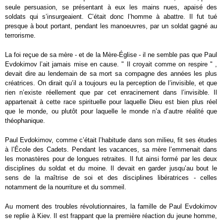
seule persuasion, se présentant à eux les mains nues, apaisé des
soldats qui s’insurgeaient. C’était donc l’homme à abattre. Il fut tué
presque à bout portant, pendant les manoeuvres, par un soldat gagné au
terrorisme.
La foi reçue de sa mère - et de la Mère-Église - il ne semble pas que Paul
Evdokimov l’ait jamais mise en cause. " Il croyait comme on respire " ,
devait dire au lendemain de sa mort sa compagne des années les plus
créatrices. On dirait qu’il a toujours eu la perception de l’invisible, et que
rien n’existe réellement que par cet enracinement dans l’invisible. Il
appartenait à cette race spirituelle pour laquelle Dieu est bien plus réel
que le monde, ou plutôt pour laquelle le monde n’a d’autre réalité que
théophanique.
Paul Evdokimov, comme c’était l’habitude dans son milieu, fit ses études
à l’École des Cadets. Pendant les vacances, sa mère l’emmenait dans
les monastères pour de longues retraites. Il fut ainsi formé par les deux
disciplines du soldat et du moine. Il devait en garder jusqu’au bout le
sens de la maîtrise de soi et des disciplines libératrices - celles
notamment de la nourriture et du sommeil.
Au moment des troubles révolutionnaires, la famille de Paul Evdokimov
se replie à Kiev. Il est frappant que la première réaction du jeune homme,