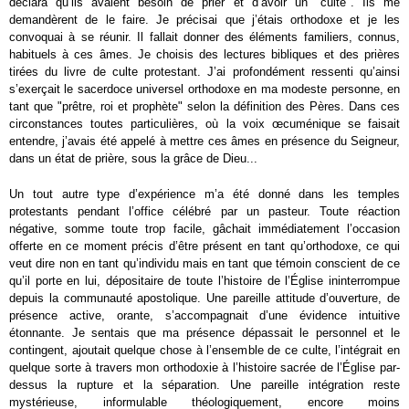
déclara qu’ils avaient besoin de prier et d’avoir un "culte". Ils me
demandèrent de le faire. Je précisai que j’étais orthodoxe et je les
convoquai à se réunir. Il fallait donner des éléments familiers, connus,
habituels à ces âmes. Je choisis des lectures bibliques et des prières
tirées du livre de culte protestant. J’ai profondément ressenti qu’ainsi
s’exerçait le sacerdoce universel orthodoxe en ma modeste personne, en
tant que "prêtre, roi et prophète" selon la définition des Pères. Dans ces
circonstances toutes particulières, où la voix œcuménique se faisait
entendre, j’avais été appelé à mettre ces âmes en présence du Seigneur,
dans un état de prière, sous la grâce de Dieu...
Un tout autre type d’expérience m’a été donné dans les temples
protestants pendant l’office célébré par un pasteur. Toute réaction
négative, somme toute trop facile, gâchait immédiatement l’occasion
offerte en ce moment précis d’être présent en tant qu’orthodoxe, ce qui
veut dire non en tant qu’individu mais en tant que témoin conscient de ce
qu’il porte en lui, dépositaire de toute l’histoire de l’Église ininterrompue
depuis la communauté apostolique. Une pareille attitude d’ouverture, de
présence active, orante, s’accompagnait d’une évidence intuitive
étonnante. Je sentais que ma présence dépassait le personnel et le
contingent, ajoutait quelque chose à l’ensemble de ce culte, l’intégrait en
quelque sorte à travers mon orthodoxie à l’histoire sacrée de l’Église par-
dessus la rupture et la séparation. Une pareille intégration reste
mystérieuse, informulable théologiquement, encore moins