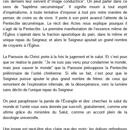
ces derniers leur servent d’"image conductrice". On peut parler dans ce
sens de "baptême oecuménique". Il signifie mourir à tout esprit
d’impérialisme, à toute tentative d’imposer à tout prix notre manière de
penser, de croire ou de vivre. Il porte à son point avancé l’attente de la
Pentecôte œcuménique. Le récit des Actes nous explique pourquoi il
s’agit de la Pentecôte. La première manifestation de l’essence même de
l’Église s’opérait dans la fraction apostolique du pain, dans le même et
unique repas du Seigneur, et alors le Seigneur ajoutait un grand nombre
de croyants à l’Église.
La Parousie du Christ porte à la fois le jugement et le salut. Et c’est pour
que se réalise la parole: "Je ne suis pas venu pour condamner le monde,
mais pour sauver le monde" que la Parousie présuppose la Pentecôte
préliminaire de l’unité chrétienne. Si elle se fait, c’est pour que le
Seigneur puisse ajouter le plus grand nombre de frères: de ceux qui
remontent de l’exploration infernale, de la désespérance, vers la lumière
sans déclin de l’unique repas du Seigneur.
On peut paraphraser la parole de l’Évangile et dire: cherchez le salut du
monde et l’unité vous sera donnée par surcroît, gratuitement, comme une
ultime grâce du ministère du Salut, comme un accord plein de la
doxologie universelle.
Une image est peut-être plus claire que des mots: les églises orthodoxes