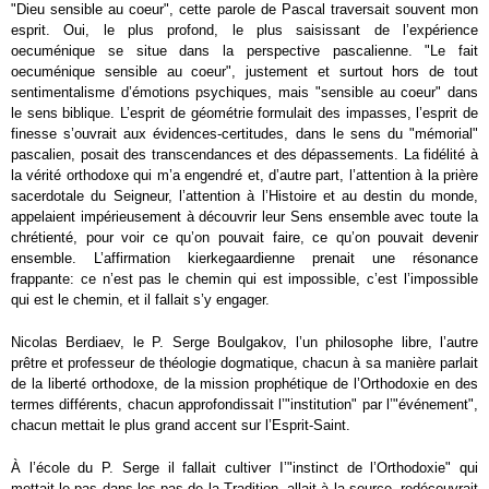
"Dieu sensible au coeur", cette parole de Pascal traversait souvent mon
esprit. Oui, le plus profond, le plus saisissant de l’expérience
oecuménique se situe dans la perspective pascalienne. "Le fait
oecuménique sensible au coeur", justement et surtout hors de tout
sentimentalisme d’émotions psychiques, mais "sensible au coeur" dans
le sens biblique. L’esprit de géométrie formulait des impasses, l’esprit de
finesse s’ouvrait aux évidences-certitudes, dans le sens du "mémorial"
pascalien, posait des transcendances et des dépassements. La fidélité à
la vérité orthodoxe qui m’a engendré et, d’autre part, l’attention à la prière
sacerdotale du Seigneur, l’attention à l’Histoire et au destin du monde,
appelaient impérieusement à découvrir leur Sens ensemble avec toute la
chrétienté, pour voir ce qu’on pouvait faire, ce qu’on pouvait devenir
ensemble. L’affirmation kierkegaardienne prenait une résonance
frappante: ce n’est pas le chemin qui est impossible, c’est l’impossible
qui est le chemin, et il fallait s’y engager.
Nicolas Berdiaev, le P. Serge Boulgakov, l’un philosophe libre, l’autre
prêtre et professeur de théologie dogmatique, chacun à sa manière parlait
de la liberté orthodoxe, de la mission prophétique de l’Orthodoxie en des
termes différents, chacun approfondissait l’"institution" par l’"événement",
chacun mettait le plus grand accent sur l’Esprit-Saint.
À l’école du P. Serge il fallait cultiver I’"instinct de l’Orthodoxie" qui
mettait le pas dans les pas de la Tradition, allait à la source, redécouvrait