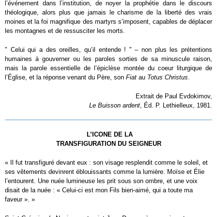
l’événement dans l’institution, de noyer la prophétie dans le discours
théologique, alors plus que jamais le charisme de la liberté des vrais
moines et la foi magnifique des martyrs s’imposent, capables de déplacer
les montagnes et de ressusciter les morts.
" Celui qui a des oreilles, qu’il entende ! " – non plus les prétentions
humaines à gouverner ou les paroles sorties de sa minuscule raison,
mais la parole essentielle de l’épiclèse montée du coeur liturgique de
l’Église, et la réponse venant du Père, son
Fiat
au
Totus Christus
.
Extrait de Paul Evdokimov,
Le Buisson ardent
, Éd. P. Lethielleux, 1981.
L’ICONE DE LA
TRANSFIGURATION DU SEIGNEUR
« Il fut transfiguré devant eux : son visage resplendit comme le soleil, et
ses vêtements devinrent éblouissants comme la lumière. Moïse et Élie
l’entourent. Une nuée lumineuse les prit sous son ombre, et une voix
disait de la nuée : « Celui-ci est mon Fils bien-aimé, qui a toute ma
faveur ». »