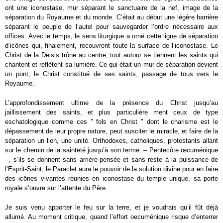
ont une iconostase, mur séparant le sanctuaire de la nef, image de la
séparation du Royaume et du monde. C’était au début une légère barrière
séparant le peuple de l’autel pour sauvegarder l’ordre nécessaire aux
offices. Avec le temps, le sens liturgique a orné cette ligne de séparation
d’icônes qui, finalement, recouvrent toute la surface de l’iconostase. Le
Christ de la Deisis trône au centre; tout autour se tiennent les saints qui
chantent et reflètent sa lumière. Ce qui était un mur de séparation devient
un pont; le Christ constitué de ses saints, passage de tous vers le
Royaume.
L’approfondissement ultime de la présence du Christ jusqu’au
jaillissement des saints, et plus particulière ment ceux de type
eschatologique comme ces " fols en Christ " dont le charisme est le
dépassement de leur propre nature, peut susciter le miracle, et faire de la
séparation un lien, une unité. Orthodoxes, catholiques, protestants allant
sur le chemin de la sainteté jusqu’à son terme. – Pentecôte œcuménique
–, s’ils se donnent sans arrière-pensée et sans reste à la puissance de
l’Esprit-Saint, le Paraclet aura le pouvoir de la solution divine pour en faire
des icônes vivantes réunies en iconostase du temple unique, sa porte
royale s’ouvre sur l’attente du Père.
Je suis venu apporter le feu sur la terre, et je voudrais qu’il fût déjà
allumé. Au moment critique, quand l’effort oecuménique risque d’enterrer