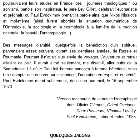
poursuivaient leurs études en France, des " journées théologiques " où
son ami, parfois son inspirateur, le père Lev Gillet, célébrait l’eucharistie
et prêchait, où Paul Evdokimov prenait la parole ainsi que Nikos Nissiotis
et moi-même (ainsi furent abordés la situation œcuménique de
l’Orthodoxie, la sociologie et la cosmologie à la lumière de la tradition
orientale, la beauté, l’anthropologie...).
Des messages d’amitié, quelquefois la bénédiction d’un spirituel,
parvenaient assez souvent, durant ses dernières années, de Russie et
Roumanie. Pourtant il n’avait plus envie de voyager. L’ouverture et retrait
allaient de pair. Il aurait aimé seulement, me disait-il, aller puits de la
Samaritaine. Là où le Dieu fait homme annonça à femme hérétique, sans
tenir compte des canons sur le mariage, l’adoration en esprit et en vérité.
Paul Evdokimov meurt subitement, dans son sommeil, le 16 septembre
1970.
Version raccourcie de la notice biographique
dans Olivier Clément,
Orient-Occident,
Deux Passeurs, Vladimir Lossky,
Paul Evdokimov,
Labor et Fides, 1985.
QUELQUES JALONS