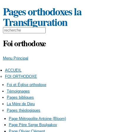
Aller au
Pages orthodoxes la
contenu
principal
Transfiguration
Formulaire de recherche
Search this site
Foi orthodoxe
Menu Principal
ACCUEIL
FOI ORTHODOXE
Foi et Église orthodoxe
Témoignages
Pages bibliques
La Mère de Dieu
Pages théologiques
Page Métropolite Antoine (Bloom)
Page Père Serge Boulgakov
Page Olivier Clément