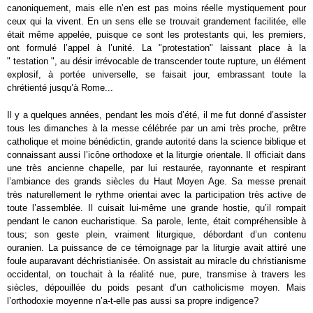
canoniquement, mais elle n’en est pas moins réelle mystiquement pour
ceux qui la vivent. En un sens elle se trouvait grandement facilitée, elle
était même appelée, puisque ce sont les protestants qui, les premiers,
ont formulé l’appel à l’unité. La "protestation" laissant place à la
" testation ", au désir irrévocable de transcender toute rupture, un élément
explosif, à portée universelle, se faisait jour, embrassant toute la
chrétienté jusqu’à Rome...
Il y a quelques années, pendant les mois d’été, il me fut donné d’assister
tous les dimanches à la messe célébrée par un ami très proche, prêtre
catholique et moine bénédictin, grande autorité dans la science biblique et
connaissant aussi l’icône orthodoxe et la liturgie orientale. Il officiait dans
une très ancienne chapelle, par lui restaurée, rayonnante et respirant
l’ambiance des grands siècles du Haut Moyen Age. Sa messe prenait
très naturellement le rythme orientai avec la participation très active de
toute l’assemblée. Il cuisait lui-même une grande hostie, qu’il rompait
pendant le canon eucharistique. Sa parole, lente, était compréhensible à
tous; son geste plein, vraiment liturgique, débordant d’un contenu
ouranien. La puissance de ce témoignage par la liturgie avait attiré une
foule auparavant déchristianisée. On assistait au miracle du christianisme
occidental, on touchait à la réalité nue, pure, transmise à travers les
siècles, dépouillée du poids pesant d’un catholicisme moyen. Mais
l’orthodoxie moyenne n’a-t-elle pas aussi sa propre indigence?