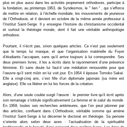
plus en plus aussi dans les activités proprement orthodoxes, participe à
la fondation, au printemps 1953, de Syndesmos, le " lien " , qui s’efforce
de mettre en relation, à l’échelle mondiale, les mouvements de jeunesse
de l’Orthodoxie, et il devient en octobre de la même année professeur à
l’Institut Saint-Serge. Il y enseigne l’histoire du christianisme occidental
et surtout la théologie morale, dont il fait une véritable anthropologie
orthodoxe.
Pourtant, il n’écrit pas, sinon quelques articles. Ce n’est pas seulement
que le temps lui manque, et que l’organisation matérielle du Foyer
d’étudiants l’accapare, sans qu’il arrive toujours à lui correspondre. Ses
deux premiers livres, il les a écrits dans le rayonnement d’une présence
féminine. Et sans doute lui faut-il une médiation renouvelée pour que
l’oeuvre qu’il sent mûrir en lui voit jour. En 1954 il épouse Tomoko Sakaï.
Elle a vingt-cinq ans, c’est fille d’un diplomate japonais (sa mère est
anglaise). Elle va libérer en lui les forces de la création.
Alors, d’une seule coulée surgit l’œuvre : le premier livre qu’il écrit après
son remariage s’intitule significativement
La femme et le salut du monde
.
En 1959, toutes ses recherches antérieures, que l’on peut jalonner par
des articles, confluent dans
L’Orthodoxie
, véritable somme qui amène
l’Institut Saint-Serge à lui décerner le doctorat en théologie. Sa pensée
s’oriente alors selon deux axes : l’actualisation de la spiritualité