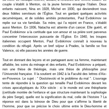
couple s’établit à Menton, où la jeune femme enseigne l’italien. Deux
enfants naissent, Nina en 1928, Michel en 1930, qui deviendront tous
deux fidèles serviteurs de l’Église. Tout en gardant quelques activités
œcuméniques, et de solides amitiés protestantes, Paul Evdokimov se
replie sur sa vie familiale. Sa mère, qui l’a rejoint en France, s’établit
aussi Menton. En 1936, Natacha est atteinte d’un cancer. Elle guérit, et
Paul Evdokimov a la certitude que son amour et sa prière sont parvenus
concentrer l’intercession puissante de l’Église. En 1940, les troupes
italiennes occupent Menton, Paul Evdokimov connaît à nouveau la
condition du réfugié. Après un bref séjour à Prades, la famille se fixe
Valence, où elle passera les années de guerre.
Tout en donnant des leçons et en partageant avec sa femme, maintenant
affaiblie, les soins du ménage et des enfants, Paul Evdokimov a préparé,
non une thèse de théologie, mais une thèse de philosophie pour
l’Université française. Il la soutient en 1942 à la Faculté des lettres d’Aix-
en-Provence. Le sujet : " Dostoïevski et le problème du mal ". L’ouvrage
tente de répondre à la question qui tenaille Paul Evdokimov devant les
crises apocalyptiques du XX
e
siècle : si le monde est une théophanie
(certitude montée de l’enfance et que structure maintenant la sophiologie
du père Serge), quelle est la signification du mal, celle de l’histoire ? La
réponse est dans la kénose de Dieu pour que s’affirme la liberté de
l’homme, pour que se précise le choix ultime entre le Dieu-homme et