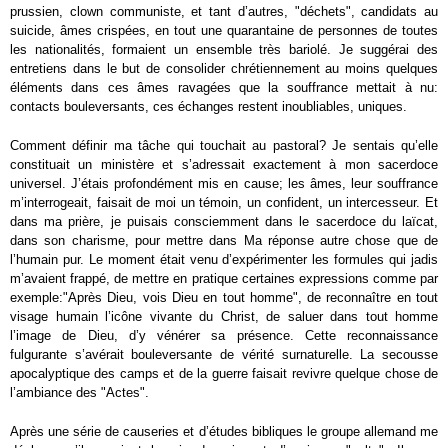
prussien, clown communiste, et tant d’autres, "déchets", candidats au
suicide, âmes crispées, en tout une quarantaine de personnes de toutes
les nationalités, formaient un ensemble très bariolé. Je suggérai des
entretiens dans le but de consolider chrétiennement au moins quelques
éléments dans ces âmes ravagées que la souffrance mettait à nu:
contacts bouleversants, ces échanges restent inoubliables, uniques.
Comment définir ma tâche qui touchait au pastoral? Je sentais qu’elle
constituait un ministère et s’adressait exactement à mon sacerdoce
universel. J’étais profondément mis en cause; les âmes, leur souffrance
m’interrogeait, faisait de moi un témoin, un confident, un intercesseur. Et
dans ma prière, je puisais consciemment dans le sacerdoce du laïcat,
dans son charisme, pour mettre dans Ma réponse autre chose que de
l’humain pur. Le moment était venu d’expérimenter les formules qui jadis
m’avaient frappé, de mettre en pratique certaines expressions comme par
exemple:"Après Dieu, vois Dieu en tout homme", de reconnaître en tout
visage humain l’icône vivante du Christ, de saluer dans tout homme
l’image de Dieu, d’y vénérer sa présence. Cette reconnaissance
fulgurante s’avérait bouleversante de vérité surnaturelle. La secousse
apocalyptique des camps et de la guerre faisait revivre quelque chose de
l’ambiance des "Actes".
Après une série de causeries et d’études bibliques le groupe allemand me