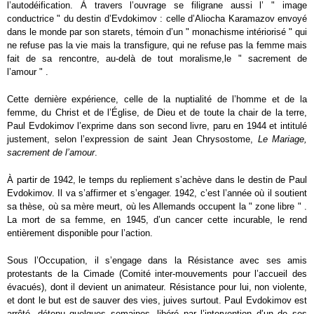
l’autodéification. À travers l’ouvrage se filigrane aussi l’ " image
conductrice " du destin d’Evdokimov : celle d’Aliocha Karamazov envoyé
dans le monde par son starets, témoin d’un " monachisme intériorisé " qui
ne refuse pas la vie mais la transfigure, qui ne refuse pas la femme mais
fait de sa rencontre, au-delà de tout moralisme,le " sacrement de
l’amour " .
Cette dernière expérience, celle de la nuptialité de l’homme et de la
femme, du Christ et de l’Église, de Dieu et de toute la chair de la terre,
Paul Evdokimov l’exprime dans son second livre, paru en 1944 et intitulé
justement, selon l’expression de saint Jean Chrysostome,
Le Mariage,
sacrement de l’amour
.
À partir de 1942, le temps du repliement s’achève dans le destin de Paul
Evdokimov. Il va s’affirmer et s’engager. 1942, c’est l’année où il soutient
sa thèse, où sa mère meurt, où les Allemands occupent la " zone libre " .
La mort de sa femme, en 1945, d’un cancer cette incurable, le rend
entièrement disponible pour l’action.
Sous l’Occupation, il s’engage dans la Résistance avec ses amis
protestants de la Cimade (Comité inter-mouvements pour l’accueil des
évacués), dont il devient un animateur. Résistance pour lui, non violente,
et dont le but est de sauver des vies, juives surtout. Paul Evdokimov est
arrêté, détenu quelques semaines, libéré par l’intervention d’un de ses