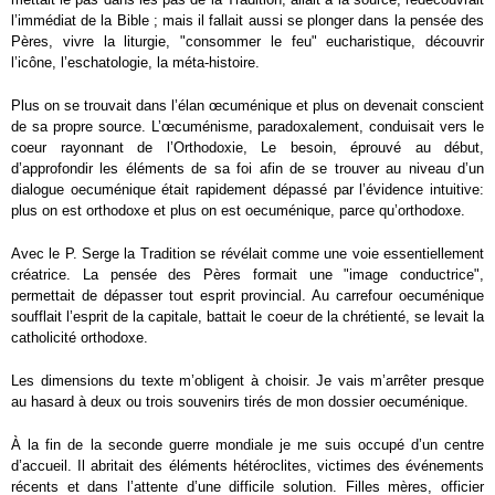
l’immédiat de la Bible ; mais il fallait aussi se plonger dans la pensée des
Pères, vivre la liturgie, "consommer le feu" eucharistique, découvrir
l’icône, l’eschatologie, la méta-histoire.
Plus on se trouvait dans l’élan œcuménique et plus on devenait conscient
de sa propre source. L’œcuménisme, paradoxalement, conduisait vers le
coeur rayonnant de l’Orthodoxie, Le besoin, éprouvé au début,
d’approfondir les éléments de sa foi afin de se trouver au niveau d’un
dialogue oecuménique était rapidement dépassé par l’évidence intuitive:
plus on est orthodoxe et plus on est oecuménique, parce qu’orthodoxe.
Avec le P. Serge la Tradition se révélait comme une voie essentiellement
créatrice. La pensée des Pères formait une "image conductrice",
permettait de dépasser tout esprit provincial. Au carrefour oecuménique
soufflait l’esprit de la capitale, battait le coeur de la chrétienté, se levait la
catholicité orthodoxe.
Les dimensions du texte m’obligent à choisir. Je vais m’arrêter presque
au hasard à deux ou trois souvenirs tirés de mon dossier oecuménique.
À la fin de la seconde guerre mondiale je me suis occupé d’un centre
d’accueil. Il abritait des éléments hétéroclites, victimes des événements
récents et dans l’attente d’une difficile solution. Filles mères, officier