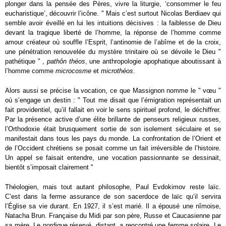
plonger dans la pensée des Pères, vivre la liturgie, ‘consommer le feu
eucharistique’, découvrir l’icône. " Mais c’est surtout Nicolas Berdiaev qui
semble avoir éveillé en lui les intuitions décisives : la faiblesse de Dieu
devant la tragique liberté de l’homme, la réponse de l’homme comme
amour créateur où souffle l’Esprit, l’antinomie de l’abîme et de la croix,
une pénétration renouvelée du mystère trinitaire où se dévoile le Dieu "
pathétique " ,
pathôn théos
, une anthropologie apophatique aboutissant à
l’homme comme
microcosme
et
microthéos
.
Alors aussi se précise la vocation, ce que Massignon nomme le " vœu "
où s’engage un destin : " Tout me disait que l’émigration représentait un
fait providentiel, qu’il fallait en voir le sens spirituel profond, le déchiffrer.
Par la présence active d’une élite brillante de penseurs religieux russes,
l’Orthodoxie était brusquement sortie de son isolement séculaire et se
manifestait dans tous les pays du monde. La confrontation de l’Orient et
de l’Occident chrétiens se posait comme un fait irréversible de l’histoire.
Un appel se faisait entendre, une vocation passionnante se dessinait,
bientôt s’imposait clairement "
Théologien, mais tout autant philosophe, Paul Evdokimov reste laïc.
C’est dans la ferme assurance de son sacerdoce de laïc qu’il servira
l’Église sa vie durant. En 1927, il s’est marié. Il a épousé une nîmoise,
Natacha Brun. Française du Midi par son père, Russe et Caucasienne par
sa mère. Le nordique réservé, distant, a rencontré une femme solaire. Le