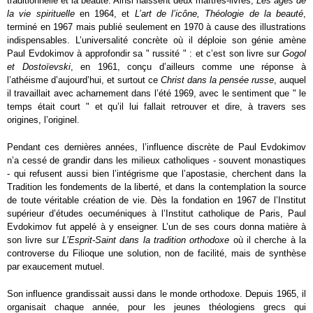
traditionnelle et la beauté. Ainsi naissent deux maîtres-livres,
Les âges de
la vie spirituelle
en 1964, et
L’art de l’icône, Théologie de la beauté
,
terminé en 1967 mais publié seulement en 1970 à cause des illustrations
indispensables. L’universalité concrète où il déploie son génie amène
Paul Evdokimov à approfondir sa " russité " : et c’est son livre sur
Gogol
et Dostoïevski
, en 1961, conçu d’ailleurs comme une réponse à
l’athéisme d’aujourd’hui, et surtout ce
Christ dans la pensée russe
, auquel
il travaillait avec acharnement dans l’été 1969, avec le sentiment que " le
temps était court " et qu’il lui fallait retrouver et dire, à travers ses
origines, l’originel.
Pendant ces dernières années, l’influence discrète de Paul Evdokimov
n’a cessé de grandir dans les milieux catholiques - souvent monastiques
- qui refusent aussi bien l’intégrisme que l’apostasie, cherchent dans la
Tradition les fondements de la liberté, et dans la contemplation la source
de toute véritable création de vie. Dès la fondation en 1967 de l’Institut
supérieur d’études oecuméniques à l’Institut catholique de Paris, Paul
Evdokimov fut appelé à y enseigner. L’un de ses cours donna matière à
son livre sur
L’Esprit-Saint dans la tradition orthodoxe
où il cherche à la
controverse du Filioque une solution, non de facilité, mais de synthèse
par exaucement mutuel.
Son influence grandissait aussi dans le monde orthodoxe. Depuis 1965, il
organisait chaque année, pour les jeunes théologiens grecs qui