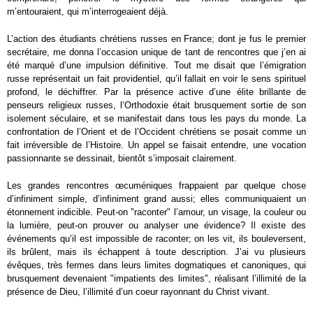
m’entouraient, qui m’interrogeaient déjà.
L’action des étudiants chrétiens russes en France; dont je fus le premier
secrétaire, me donna l’occasion unique de tant de rencontres que j’en ai
été marqué d’une impulsion définitive. Tout me disait que l’émigration
russe représentait un fait providentiel, qu’il fallait en voir le sens spirituel
profond, le déchiffrer. Par la présence active d’une élite brillante de
penseurs religieux russes, l’Orthodoxie était brusquement sortie de son
isolement séculaire, et se manifestait dans tous les pays du monde. La
confrontation de l’Orient et de l’Occident chrétiens se posait comme un
fait irréversible de l’Histoire. Un appel se faisait entendre, une vocation
passionnante se dessinait, bientôt s’imposait clairement.
Les grandes rencontres œcuméniques frappaient par quelque chose
d’infiniment simple, d’infiniment grand aussi; elles communiquaient un
étonnement indicible. Peut-on "raconter" l’amour, un visage, la couleur ou
la lumière, peut-on prouver ou analyser une évidence? Il existe des
événements qu’il est impossible de raconter; on les vit, ils bouleversent,
ils brûlent, mais ils échappent à toute description. J’ai vu plusieurs
évêques, très fermes dans leurs limites dogmatiques et canoniques, qui
brusquement devenaient "impatients des limites", réalisant l’illimité de la
présence de Dieu, l’illimité d’un coeur rayonnant du Christ vivant.