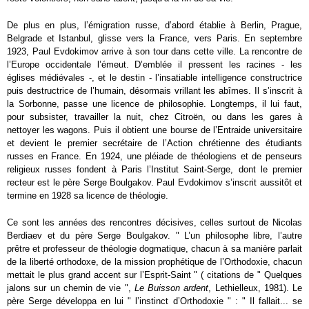
De plus en plus, l’émigration russe, d’abord établie à Berlin, Prague,
Belgrade et Istanbul, glisse vers la France, vers Paris. En septembre
1923, Paul Evdokimov arrive à son tour dans cette ville. La rencontre de
l’Europe occidentale l’émeut. D’emblée il pressent les racines - les
églises médiévales -, et le destin - l’insatiable intelligence constructrice
puis destructrice de l’humain, désormais vrillant les abîmes. Il s’inscrit à
la Sorbonne, passe une licence de philosophie. Longtemps, il lui faut,
pour subsister, travailler la nuit, chez Citroën, ou dans les gares à
nettoyer les wagons. Puis il obtient une bourse de l’Entraide universitaire
et devient le premier secrétaire de l’Action chrétienne des étudiants
russes en France. En 1924, une pléiade de théologiens et de penseurs
religieux russes fondent à Paris l’Institut Saint-Serge, dont le premier
recteur est le père Serge Boulgakov. Paul Evdokimov s’inscrit aussitôt et
termine en 1928 sa licence de théologie.
Ce sont les années des rencontres décisives, celles surtout de Nicolas
Berdiaev et du père Serge Boulgakov. " L’un philosophe libre, l’autre
prêtre et professeur de théologie dogmatique, chacun à sa manière parlait
de la liberté orthodoxe, de la mission prophétique de l’Orthodoxie, chacun
mettait le plus grand accent sur l’Esprit-Saint " ( citations de " Quelques
jalons sur un chemin de vie ",
Le Buisson ardent
, Lethielleux, 1981). Le
père Serge développa en lui " l’instinct d’Orthodoxie " : " Il fallait... se