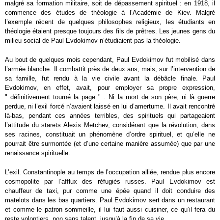
malgré sa formation militaire, soit de dépassement spirituel : en 1918, il
commence des études de théologie à l’Académie de Kiev. Malgré
l’exemple récent de quelques philosophes religieux, les étudiants en
théologie étaient presque toujours des fils de prêtres. Les jeunes gens du
milieu social de Paul Evdokimov n’étudiaient pas la théologie.
Au bout de quelques mois cependant, Paul Evdokimov fut mobilisé dans
l’armée blanche. Il combattit près de deux ans, mais, sur l’intervention de
sa famille, fut rendu à la vie civile avant la débâcle finale. Paul
Evdokimov, en effet, avait, pour employer sa propre expression,
" définitivement tourné la page " . Ni la mort de son père, ni là guerre
perdue, ni l’exil forcé n’avaient laissé en lui d’amertume. Il avait rencontré
là-bas, pendant ces années terribles, des spirituels qui partageaient
l’attitude du starets Alexis Metchev, considérant que la révolution, dans
ses racines, constituait un phénomène d’ordre spirituel, et qu’elle ne
pourrait être surmontée (et d’une certaine manière assumée) que par une
renaissance spirituelle.
L’exil. Constantinople au temps de l’occupation alliée, rendue plus encore
cosmopolite par l’afflux des réfugiés russes. Paul Evdokimov est
chauffeur de taxi, pur comme une épée quand il doit conduire des
matelots dans les bas quartiers. Paul Evdokimov sert dans un restaurant
et comme le patron sommeille, il lui faut aussi cuisiner, ce qu’il fera du
reste volontiers, non sans talent, jusqu’à la fin de sa vie.