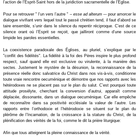
l’action de l’Esprit-Saint hors de la juridiction sacramentelle de l’Église.
Pour se retrouver " l’un vers l’autre " –
esse ad alterum
–- pour amorcer le
dialogue vivifiant vers lequel tout le passé chrétien tend, il faut d’abord se
taire ensemble, s’unir dans le silence du repentir réciproque. C’est de ce
silence orant où l’Esprit se reçoit, que jailliront comme d’une source
limpide les paroles essentielles.
La coexistence paradoxale des Églises, au pluriel, s’explique par le
"conflit des fidélités". La fidélité à la foi des Pères inspire le plus profond
respect, sauf quand elle est exclusive ou virulente, à la manière des
sectes. Justement le mystère de la désunion, la reconnaissance de la
présence réelle donc salvatrice du Christ dans nos vis-à-vis, conditionne
toute vraie rencontre oecuménique et démontre que nos rapports avec les
hétérodoxes ne se placent pas sur le plan du salut. C’est pourquoi toute
attitude prosélyte, cherchant la conversion d’autrui, apparaît comme
déplacée, dissonante, dans un dialogue oecuménique. Car elle empêche
de reconnaître dans sa positivité ecclésiale la valeur de l’autre. Les
rapports entre l’orthodoxie et l’hétérodoxie se situent sur le plan du
plérôme de l’Incarnation, de la croissance à la stature du Christ, de la
plénification des vérités de la foi, comme le dit la prière liturgique:
Afin que tous atteignent la pleine connaissance de la vérité.