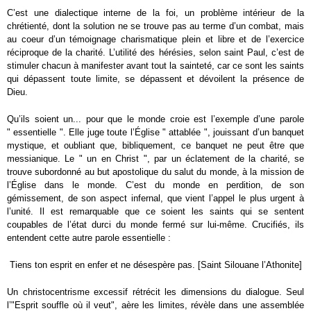
C’est une dialectique interne de la foi, un problème intérieur de la
chrétienté, dont la solution ne se trouve pas au terme d’un combat, mais
au coeur d’un témoignage charismatique plein et libre et de l’exercice
réciproque de la charité. L’utilité des hérésies, selon saint Paul, c’est de
stimuler chacun à manifester avant tout la sainteté, car ce sont les saints
qui dépassent toute limite, se dépassent et dévoilent la présence de
Dieu.
Qu’ils soient un... pour que le monde croie est l’exemple d’une parole
" essentielle ". Elle juge toute l’Église " attablée ", jouissant d’un banquet
mystique, et oubliant que, bibliquement, ce banquet ne peut être que
messianique. Le " un en Christ ", par un éclatement de la charité, se
trouve subordonné au but apostolique du salut du monde, à la mission de
l’Église dans le monde. C’est du monde en perdition, de son
gémissement, de son aspect infernal, que vient l’appel le plus urgent à
l’unité. Il est remarquable que ce soient les saints qui se sentent
coupables de l’état durci du monde fermé sur lui-même. Crucifiés, ils
entendent cette autre parole essentielle :
Tiens ton esprit en enfer et ne désespère pas. [Saint Silouane l’Athonite]
Un christocentrisme excessif rétrécit les dimensions du dialogue. Seul
l’"Esprit souffle où il veut", aère les limites, révèle dans une assemblée