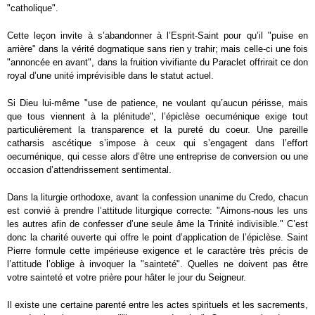
"catholique".
Cette leçon invite à s’abandonner à l’Esprit-Saint pour qu’il "puise en
arrière" dans la vérité dogmatique sans rien y trahir; mais celle-ci une fois
"annoncée en avant", dans la fruition vivifiante du Paraclet offrirait ce don
royal d’une unité imprévisible dans le statut actuel.
Si Dieu lui-même "use de patience, ne voulant qu’aucun périsse, mais
que tous viennent à la plénitude", l’épiclèse oecuménique exige tout
particulièrement la transparence et la pureté du coeur. Une pareille
catharsis ascétique s’impose à ceux qui s’engagent dans l’effort
oecuménique, qui cesse alors d’être une entreprise de conversion ou une
occasion d’attendrissement sentimental.
Dans la liturgie orthodoxe, avant la confession unanime du Credo, chacun
est convié à prendre l’attitude liturgique correcte: "Aimons-nous les uns
les autres afin de confesser d’une seule âme la Trinité indivisible." C’est
donc la charité ouverte qui offre le point d’application de l’épiclèse. Saint
Pierre formule cette impérieuse exigence et le caractère très précis de
l’attitude l’oblige à invoquer la "sainteté". Quelles ne doivent pas être
votre sainteté et votre prière pour hâter le jour du Seigneur.
Il existe une certaine parenté entre les actes spirituels et les sacrements,