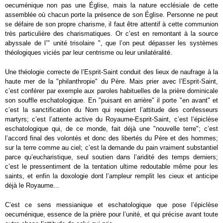
oecuménique non pas une Église, mais la nature ecclésiale de cette
assemblée où chacun porte la présence de son Église. Personne ne peut
se défaire de son propre charisme, il faut être attentif à cette communion
très particulière des charismatiques. Or c’est en remontant à la source
abyssale de l’" unité trisolaire ", que l’on peut dépasser les systèmes
théologiques viciés par leur centrisme ou leur unilatéralité.
Une théologie correcte de l’Esprit-Saint conduit des lieux de naufrage à la
haute mer de la "philanthropie" du Père. Mais prier avec l’Esprit-Saint,
c’est conférer par exemple aux paroles habituelles de la prière dominicale
son souffle eschatologique. En "puisant en arrière" il porte "en avant" et
c’est la sanctification du Nom qui requiert l’attitude des confesseurs
martyrs; c’est l’attente active du Royaume-Esprit-Saint, c’est l’épiclèse
eschatologique qui, de ce monde, fait déjà une "nouvelle terre"; c’est
l’accord final des volontés et donc des libertés du Père et des hommes;
sur la terre comme au ciel; c’est la demande du pain vraiment substantiel
parce qu’eucharistique, seul soutien dans l’aridité des temps derniers;
c’est le pressentiment de la tentation ultime redoutable même pour les
saints, et enfin la doxologie dont l’ampleur remplit les cieux et anticipe
déjà le Royaume...
C’est ce sens messianique et eschatologique que pose l’épiclèse
oecuménique, essence de la prière pour l’unité, et qui précise avant toute