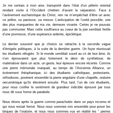
Je me sentais à mon aise, transporté dans l’état d’un pèlerin oriental
rendant visite à l’Occident chrétien d’avant la séparation. Face à
l’avènement eucharistique du Christ, rien ne m’empêchait d’être un avec
ce prêtre, sa paroisse, sa messe. L’anticipation de l’unité possible, une
des plus marquantes de ma vie, demeure vivante. Certes je ne pouvais
pas communier. Mais cette souffrance au coeur de la joie semblait fertile
d’une promesse, d’une espérance ardente, épiclétique.
Le dernier souvenir que je choisis se rattache à la seconde vague
d’émigrés politiques, à la suite de la dernière guerre. Un foyer réunissait
les étudiants réfugiés. Si le monde semblait sourd au cri de leur âme, ils
n’en éprouvaient que plus fortement le désir de synthétiser, de
matérialiser dans un acte, un geste, leur épreuve encore récente. Comme
une pierre mémoriale marquait, au temps de l’Ancienne Alliance, un
événement théophanique, ici des étudiants catholiques, protestants,
orthodoxes, posèrent ensemble la pierre angulaire d’une chapelle, oratoire
oecuménique qu’ils élevèrent ensuite. Plus tard, l’un de ces étudiants,
pour nous confier le sentiment de grandeur indicible éprouvé par tous
nous dit sous forme de parabole:
Nous étions après la guerre comme parachutés dans un pays inconnu et
qui nous restait fermé. Nous nous sommes mis ensemble pour poser les
briques de l’oratoire, et nous nous sommes vus en réalité les " pierres