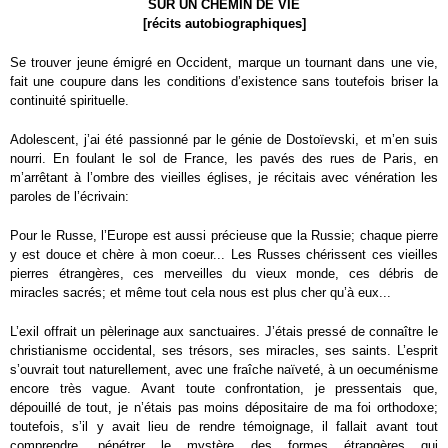
SUR UN CHEMIN DE VIE
[récits autobiographiques]
Se trouver jeune émigré en Occident, marque un tournant dans une vie,
fait une coupure dans les conditions d’existence sans toutefois briser la
continuité spirituelle.
Adolescent, j’ai été passionné par le génie de Dostoïevski, et m’en suis
nourri. En foulant le sol de France, les pavés des rues de Paris, en
m’arrêtant à l’ombre des vieilles églises, je récitais avec vénération les
paroles de l’écrivain:
Pour le Russe, l’Europe est aussi précieuse que la Russie; chaque pierre
y est douce et chère à mon coeur... Les Russes chérissent ces vieilles
pierres étrangères, ces merveilles du vieux monde, ces débris de
miracles sacrés; et même tout cela nous est plus cher qu’à eux...
L’exil offrait un pèlerinage aux sanctuaires. J’étais pressé de connaître le
christianisme occidental, ses trésors, ses miracles, ses saints. L’esprit
s’ouvrait tout naturellement, avec une fraîche naïveté, à un oecuménisme
encore très vague. Avant toute confrontation, je pressentais que,
dépouillé de tout, je n’étais pas moins dépositaire de ma foi orthodoxe;
toutefois, s’il y avait lieu de rendre témoignage, il fallait avant tout
comprendre, pénétrer le mystère des formes étrangères qui