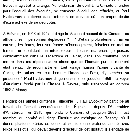
frères, magistrat à Orange. Au lendemain du conflit, la Cimade , fondée
pour l’accueil des évacués, se consacre à celui des réfugiés, et Paul
Evdokimov se donne sans retour à ce service où son propre destin
d’exilé achève de se décrypter.
À Bièvres, en 1946 et 1947, il dirige la Maison d’accueil de la Cimade , où
affluent les " personnes déplacées " : " J’étais profondément mis en
cause ; les âmes, leur souffrance m’interrogeaient, faisaient de moi un
témoin, un confident, un intercesseur. Et dans ma prière, je puisais
consciemment dans le sacerdoce du laïcat, dans son charisme, pour
mettre dans ma réponse autre chose que de l’humain pur. Le moment
était venu... de reconnaître en tout visage humain l’icône vivante du
Christ, de saluer en tout homme l’image de Dieu, d’y vénérer sa
présence. " Paul Evdokimov dirigea ensuite - et jusqu’en 1968 - le Foyer
d’étudiants fondé par la Cimade à Sèvres, puis transporté en octobre
1962 à Massy.
Pendant ces années d’intense " diaconie " , Paul Evdokimov participe au
travail du Conseil œcuménique des Églises : depuis l’Assemblée
d’Amsterdam en 1948, qui fonda le Conseil, et jusqu’en 1961, il est
membre du comité qui dirige l’Institut œcuménique de Bossey, où il
donne plusieurs séries de cours et se lie d’une profonde amitié avec
Nikos Nissiotis, qui devait devenir directeur de cet Institut. Il s’engage de