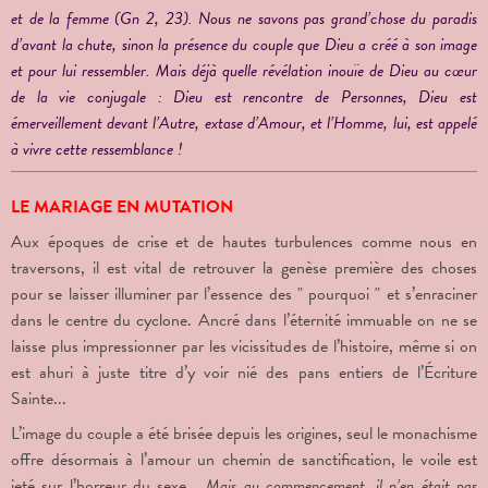
et de la femme (Gn 2, 23). Nous ne savons pas grand’chose du paradis
d’avant la chute, sinon la présence du couple que Dieu a créé à son image
et pour lui ressembler. Mais déjà quelle révélation inouïe de Dieu au cœur
de la vie conjugale : Dieu est rencontre de Personnes, Dieu est
émerveillement devant l’Autre, extase d’Amour, et l’Homme, lui, est appelé
à vivre cette ressemblance !
LE MARIAGE EN MUTATION
Aux époques de crise et de hautes turbulences comme nous en
traversons, il est vital de retrouver la genèse première des choses
pour se laisser illuminer par l’essence des " pourquoi " et s’enraciner
dans le centre du cyclone. Ancré dans l’éternité immuable on ne se
laisse plus impressionner par les vicissitudes de l’histoire, même si on
est ahuri à juste titre d’y voir nié des pans entiers de l’Écriture
Sainte...
L’image du couple a été brisée depuis les origines, seul le monachisme
offre désormais à l’amour un chemin de sanctification, le voile est
jeté sur l’horreur du sexe...
Mais au commencement, il n’en était pas