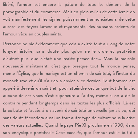
libéré, l’amour est encore la pâture de tous les démons de la
pornographie et du commerce. Mais en plein milieu de cette ivraie on
voit manifestement les signes puissamment annonciateurs de cette
aurore, des foyers lumineux et rayonnants, des buissons ardents de
l’amour vécu en couples saints.
Personne ne nie évidemment que cela a existé tout au long de notre
longue histoire, sans doute plus qu’on ne le croie et peut-être
d’autant plus que c’était une réalité persécutée... Mais la radicale
nouveauté maintenant, c’est que presque tout le monde pense,
même l’Église, que le mariage est un chemin de sainteté, à l’instar du
monachisme et qu’il n’a rien à envier à ce dernier. Tout homme est
appelé à devenir un saint et, pour atteindre cet unique but de la vie,
aucune de ces voies n’est supérieure à l’autre, même si on a dit le
contraire pendant longtemps dans les textes les plus officiels. Là est
la culbute et l’accès à un avenir de sainteté universelle jamais vu, qui
sans doute fécondera aussi un tout autre type de culture sous la crise
des valeurs actuelles. Quand le pape Pie XI proclame en 1930, dans
son encyclique pontificale
Casti connubi
, que l’amour est le but du