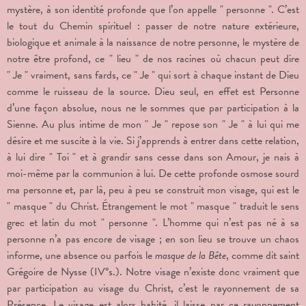
mystère, à son identité profonde que l’on appelle " personne ". C’est
le tout du Chemin spirituel : passer de notre nature extérieure,
biologique et animale à la naissance de notre personne, le mystère de
notre être profond, ce " lieu " de nos racines où chacun peut dire
" Je " vraiment, sans fards, ce " Je " qui sort à chaque instant de Dieu
comme le ruisseau de la source. Dieu seul, en effet est Personne
d’une façon absolue, nous ne le sommes que par participation à la
Sienne. Au plus intime de mon " Je " repose son " Je " à lui qui me
désire et me suscite à la vie. Si j’apprends à entrer dans cette relation,
à lui dire " Toi " et à grandir sans cesse dans son Amour, je nais à
moi-même par la communion à lui. De cette profonde osmose sourd
ma personne et, par là, peu à peu se construit mon visage, qui est le
" masque " du Christ. Étrangement le mot " masque " traduit le sens
grec et latin du mot " personne ". L’homme qui n’est pas né à sa
personne n’a pas encore de visage ; en son lieu se trouve un chaos
informe, une absence ou parfois le
masque de la Bête
, comme dit saint
Grégoire de Nysse (IV°s.). Notre visage n’existe donc vraiment que
par participation au visage du Christ, c’est le rayonnement de sa
Présence. Le visage est alors habité, il laisse par ce rayonnement