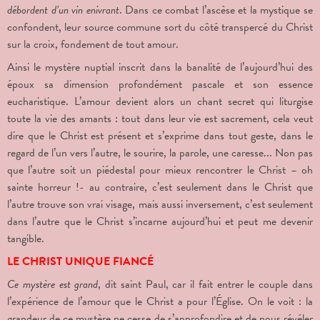
débordent d’un vin enivrant
. Dans ce combat l’ascèse et la mystique se
confondent, leur source commune sort du côté transpercé du Christ
sur la croix, fondement de tout amour.
Ainsi le mystère nuptial inscrit dans la banalité de l’aujourd’hui des
époux sa dimension profondément pascale et son essence
eucharistique. L’amour devient alors un chant secret qui liturgise
toute la vie des amants : tout dans leur vie est sacrement, cela veut
dire que le Christ est présent et s’exprime dans tout geste, dans le
regard de l’un vers l’autre, le sourire, la parole, une caresse... Non pas
que l’autre soit un piédestal pour mieux rencontrer le Christ – oh
sainte horreur !- au contraire, c’est seulement dans le Christ que
l’autre trouve son vrai visage, mais aussi inversement, c’est seulement
dans l’autre que le Christ s’incarne aujourd’hui et peut me devenir
tangible.
LE CHRIST UNIQUE FIANCÉ
Ce mystère est grand
, dit saint Paul, car il fait entrer le couple dans
l’expérience de l’amour que le Christ a pour l’Église. On le voit : la
grandeur de ce mystère ne cesse de s’approfondire et de nous révéler