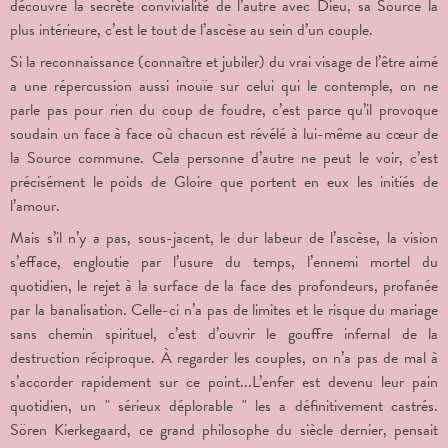
découvre la secrète convivialité de l’autre avec Dieu, sa Source la
plus intérieure, c’est le tout de l’ascèse au sein d’un couple.
Si la reconnaissance (connaître et jubiler) du vrai visage de l’être aimé
a une répercussion aussi inouïe sur celui qui le contemple, on ne
parle pas pour rien du coup de foudre, c’est parce qu’il provoque
soudain un face à face où chacun est révélé à lui-même au cœur de
la Source commune. Cela personne d’autre ne peut le voir, c’est
précisément le poids de Gloire que portent en eux les initiés de
l’amour.
Mais s’il n’y a pas, sous-jacent, le dur labeur de l’ascèse, la vision
s’efface, engloutie par l’usure du temps, l’ennemi mortel du
quotidien, le rejet à la surface de la face des profondeurs, profanée
par la banalisation. Celle-ci n’a pas de limites et le risque du mariage
sans chemin spirituel, c’est d’ouvrir le gouffre infernal de la
destruction réciproque. À regarder les couples, on n’a pas de mal à
s’accorder rapidement sur ce point...L’enfer est devenu leur pain
quotidien, un " sérieux déplorable " les a définitivement castrés.
Sören Kierkegaard, ce grand philosophe du siècle dernier, pensait