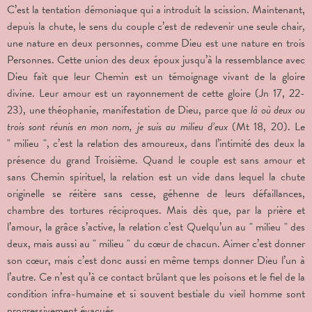
C’est la tentation démoniaque qui a introduit la scission. Maintenant,
depuis la chute, le sens du couple c’est de redevenir une seule chair,
une nature en deux personnes, comme Dieu est une nature en trois
Personnes. Cette union des deux époux jusqu’à la ressemblance avec
Dieu fait que leur Chemin est un témoignage vivant de la gloire
divine. Leur amour est un rayonnement de cette gloire (Jn 17, 22-
23), une théophanie, manifestation de Dieu, parce que
là où deux ou
trois sont réunis en mon nom, je suis au milieu d’eux
(Mt 18, 20). Le
" milieu ", c’est la relation des amoureux, dans l’intimité des deux la
présence du grand Troisième. Quand le couple est sans amour et
sans Chemin spirituel, la relation est un vide dans lequel la chute
originelle se réitère sans cesse, géhenne de leurs défaillances,
chambre des tortures réciproques. Mais dès que, par la prière et
l’amour, la grâce s’active, la relation c’est Quelqu’un au " milieu " des
deux, mais aussi au " milieu " du cœur de chacun. Aimer c’est donner
son cœur, mais c’est donc aussi en même temps donner Dieu l’un à
l’autre. Ce n’est qu’à ce contact brûlant que les poisons et le fiel de la
condition infra-humaine et si souvent bestiale du vieil homme sont
progressivement évacués.