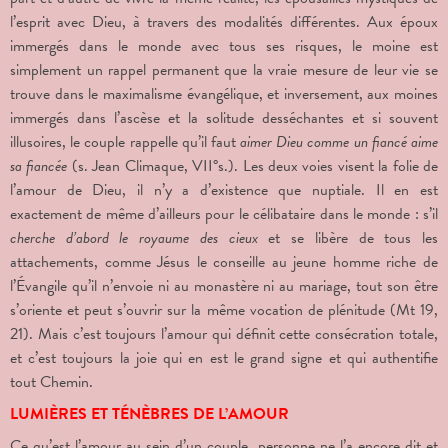
l’esprit avec Dieu, à travers des modalités différentes. Aux époux
immergés dans le monde avec tous ses risques, le moine est
simplement un rappel permanent que la vraie mesure de leur vie se
trouve dans le maximalisme évangélique, et inversement, aux moines
immergés dans l’ascèse et la solitude desséchantes et si souvent
illusoires, le couple rappelle qu’il faut
aimer Dieu comme un fiancé aime
sa fiancée
(s. Jean Climaque, VII°s.). Les deux voies visent la folie de
l’amour de Dieu, il n’y a d’existence que nuptiale. Il en est
exactement de même d’ailleurs pour le célibataire dans le monde : s’il
cherche d’abord le royaume des cieux
et se libère de tous les
attachements, comme Jésus le conseille au jeune homme riche de
l’Évangile qu’il n’envoie ni au monastère ni au mariage, tout son être
s’oriente et peut s’ouvrir sur la même vocation de plénitude (Mt 19,
21). Mais c’est toujours l’amour qui définit cette consécration totale,
et c’est toujours la joie qui en est le grand signe et qui authentifie
tout Chemin.
LUMIÈRES ET TÉNÈBRES DE L’AMOUR
Ce qu’est l’amour au sein d’un couple, personne ne l’a encore dit et