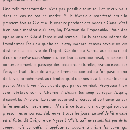
Une telle transmutation n’est pas possible tout seul et mieux vaut
dans ce cas ne pas se marier. Si le Messie a manifesté pour la
première fois sa Gloire à l’humanité pendant des noces à Cana, c’est
bien pour montrer qu’il est, lui, l’Auteur de l’impossible. Pour des
époux unis en Christ l’amour est miracle. Il a la capacité interne de
transformer l’eau du quotidien, plate, inodore et sans saveur en vin
destiné à la joie ivre de l’Esprit. Ce don du Christ aux époux fait
d’eux une
église domestique
où, par leur sacerdoce royal, ils célèbrent
continuellement le passage des passions naturelles, symbolisées par
l’eau, en fruit juteux de la vigne. Immense combat où l’on paye le prix
de la vie, arrachement aux limites quotidiennes et à la pesanteur du
péché. Mais la vie n’est vivante que par ce combat. Progresse-t-on
sans obstacle sur le Chemin ?
Donne ton sang et reçois l’Esprit
,
disaient les Anciens. Le raisin est arraché, écrasé et se transmue par
la fermentation seulement . Mais à ce tourbillon rouge qui sort du
pressoir les amoureux s’abreuvent tous les jours.
La soif de l’être aimé
est si forte,
dit Grégoire de Nysse (IV°s.),
qu’il ne se satisfait pas de la
coupe, mais au cellier il applique sa bouche à même les cuves qui