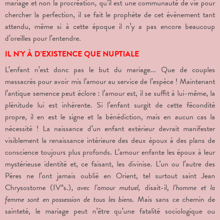
mariage et non la procréation, qu’il est une communauté de vie pour
chercher la perfection, il se fait le prophète de cet évènement tant
attendu, même si à cette époque il n’y a pas encore beaucoup
d’oreilles pour l’entendre.
IL N’Y À D’EXISTENCE QUE NUPTIALE
L’enfant n’est donc pas le but du mariage... Que de couples
massacrés pour avoir mis l’amour au service de l’espèce ! Maintenant
l’antique semence peut éclore : l’amour est, il se suffit à lui-même, la
plénitude lui est inhérente. Si l’enfant surgit de cette fécondité
propre, il en est le signe et la bénédiction, mais en aucun cas la
nécessité ! La naissance d’un enfant extérieur devrait manifester
visiblement la renaissance intérieure des deux époux à des plans de
conscience toujours plus profonds. L’amour enfante les époux à leur
mystérieuse identité et, ce faisant, les divinise. L’un ou l’autre des
Pères ne l’ont jamais oublié en Orient, tel surtout saint Jean
Chrysostome (IV°s.),
avec l’amour mutuel,
disait-il,
l’homme et la
femme sont en possession de tous les biens
. Mais sans ce chemin de
sainteté, le mariage peut n’être qu’une fatalité sociologique ou