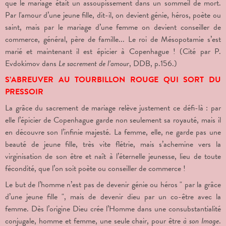
que le mariage était un assoupissement dans un sommeil de mort.
Par l'amour d’une jeune fille, dit-il, on devient génie, héros, poète ou
saint, mais par le mariage d’une femme on devient conseiller de
commerce, général, père de famille... Le roi de Mésopotamie s’est
marié et maintenant il est épicier à Copenhague ! (Cité par P.
Evdokimov dans
Le sacrement de l’amour
, DDB, p.156.)
S’ABREUVER AU TOURBILLON ROUGE QUI SORT DU
PRESSOIR
La grâce du sacrement de mariage relève justement ce défi-là : par
elle l’épicier de Copenhague garde non seulement sa royauté, mais il
en découvre son l’infinie majesté. La femme, elle, ne garde pas une
beauté de jeune fille, très vite flétrie, mais s’achemine vers la
virginisation de son être et naît à l’éternelle jeunesse, lieu de toute
fécondité, que l’on soit poète ou conseiller de commerce !
Le but de l’homme n’est pas de devenir génie ou héros " par la grâce
d’une jeune fille ", mais de devenir dieu par un co-être avec la
femme. Dès l’origine Dieu crée l’Homme dans une consubstantialité
conjugale, homme et femme, une seule chair, pour être
à son Image
.