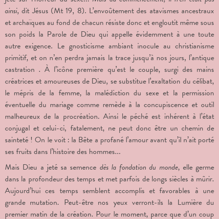
ainsi
, dit Jésus (Mt 19, 8). L’envoûtement des atavismes ancestraux
et archaïques au fond de chacun résiste donc et engloutit même sous
son poids la Parole de Dieu qui appelle évidemment à une toute
autre exigence. Le gnosticisme ambiant inocule au christianisme
primitif, et on n’en perdra jamais la trace jusqu’à nos jours, l’antique
castration . À l’icône première qu’est le couple, surgi des mains
créatrices et amoureuses de Dieu, se substitue l’exaltation du célibat,
le mépris de la femme, la malédiction du sexe et la permission
éventuelle du mariage comme remède à la concupiscence et outil
malheureux de la procréation. Ainsi le péché est inhérent à l’état
conjugal et celui-ci, fatalement, ne peut donc être un chemin de
sainteté ! On le voit : la Bête a profané l’amour avant qu’il n’ait porté
ses fruits dans l’histoire des hommes...
Mais Dieu a jeté sa semence
dès la fondation du monde
, elle germe
dans la profondeur des temps et met parfois de longs siècles à mûrir.
Aujourd’hui ces temps semblent accomplis et favorables à une
grande mutation. Peut-être nos yeux verront-ils la Lumière du
premier matin de la création. Pour le moment, parce que d’un coup