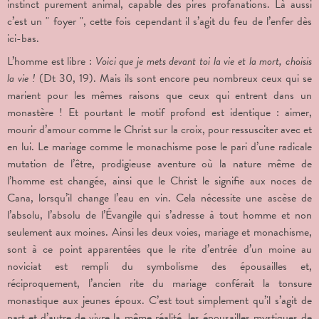
instinct purement animal, capable des pires profanations. Là aussi
c’est un " foyer ", cette fois cependant il s’agit du feu de l’enfer dès
ici-bas.
L’homme est libre :
Voici que je mets devant toi la vie et la mort, choisis
la vie !
(Dt 30, 19). Mais ils sont encore peu nombreux ceux qui se
marient pour les mêmes raisons que ceux qui entrent dans un
monastère ! Et pourtant le motif profond est identique : aimer,
mourir d’amour comme le Christ sur la croix, pour ressusciter avec et
en lui. Le mariage comme le monachisme pose le pari d’une radicale
mutation de l’être, prodigieuse aventure où la nature même de
l’homme est changée, ainsi que le Christ le signifie aux noces de
Cana, lorsqu’il change l’eau en vin. Cela nécessite une ascèse de
l’absolu, l’absolu de l’Évangile qui s’adresse à tout homme et non
seulement aux moines. Ainsi les deux voies, mariage et monachisme,
sont à ce point apparentées que le rite d’entrée d’un moine au
noviciat est rempli du symbolisme des épousailles et,
réciproquement, l’ancien rite du mariage conférait la tonsure
monastique aux jeunes époux. C’est tout simplement qu’il s’agit de
part et d’autre de vivre la même réalité, les épousailles mystiques de