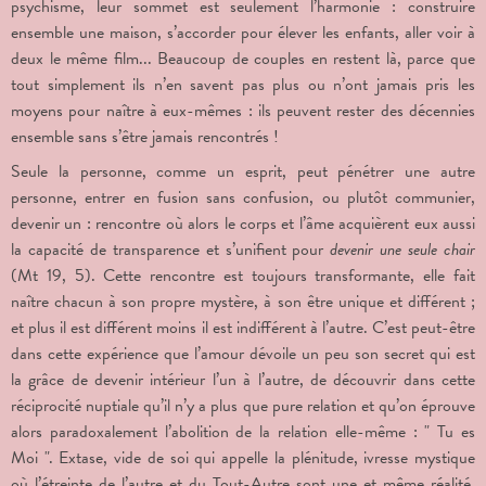
psychisme, leur sommet est seulement l’harmonie : construire
ensemble une maison, s’accorder pour élever les enfants, aller voir à
deux le même film... Beaucoup de couples en restent là, parce que
tout simplement ils n’en savent pas plus ou n’ont jamais pris les
moyens pour naître à eux-mêmes : ils peuvent rester des décennies
ensemble sans s’être jamais rencontrés !
Seule la personne, comme un esprit, peut pénétrer une autre
personne, entrer en fusion sans confusion, ou plutôt communier,
devenir un : rencontre où alors le corps et l’âme acquièrent eux aussi
la capacité de transparence et s’unifient pour
devenir une seule chair
(Mt 19, 5). Cette rencontre est toujours transformante, elle fait
naître chacun à son propre mystère, à son être unique et différent ;
et plus il est différent moins il est indifférent à l’autre. C’est peut-être
dans cette expérience que l’amour dévoile un peu son secret qui est
la grâce de devenir intérieur l’un à l’autre, de découvrir dans cette
réciprocité nuptiale qu’il n’y a plus que pure relation et qu’on éprouve
alors paradoxalement l’abolition de la relation elle-même : " Tu es
Moi ". Extase, vide de soi qui appelle la plénitude, ivresse mystique
où l’étreinte de l’autre et du Tout-Autre sont une et même réalité.