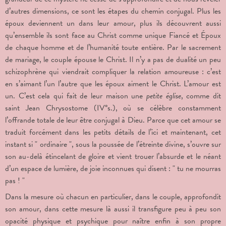
d’autres dimensions, ce sont les étapes du chemin conjugal. Plus les
époux deviennent un dans leur amour, plus ils découvrent aussi
qu’ensemble ils sont face au Christ comme unique Fiancé et Époux
de chaque homme et de l’humanité toute entière. Par le sacrement
de mariage, le couple épouse le Christ. Il n’y a pas de dualité un peu
schizophrène qui viendrait compliquer la relation amoureuse : c’est
en s’aimant l’un l’autre que les époux aiment le Christ. L’amour est
un. C’est cela qui fait de leur maison une
petite église
, comme dit
saint Jean Chrysostome (IV°s.), où se célèbre constamment
l’offrande totale de leur être conjugal à Dieu. Parce que cet amour se
traduit forcément dans les petits détails de l’ici et maintenant, cet
instant si " ordinaire ", sous la poussée de l’étreinte divine, s’ouvre sur
son au-delà étincelant de gloire et vient trouer l’absurde et le néant
d’un espace de lumière, de joie inconnues qui disent : " tu ne mourras
pas ! "
Dans la mesure où chacun en particulier, dans le couple, approfondit
son amour, dans cette mesure là aussi il transfigure peu à peu son
opacité physique et psychique pour naître enfin à son propre