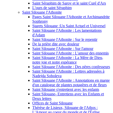
Saint Séraphim de Sarov et le saint Curé d'Ars
L'ours de saint Séraphim
Saint Silouane l'Athonite
Pages Saint Silouane l'Athonite et Archimandrite
Sophrony
Starets Silouane :Un Saint Actuel et Universel
Saint Silouane l'Athonite : Les lamentations
d'Adam
Saint Silouane l'Athonite : Sur le repentir
De la prière dite avec douleur
Saint Silouane l'Athonite : Sur l'amour
Saint Silouane l'Athonite : L'amour des ennemis
Saint Silouane l'Athonite : La Mère de Dieu,
notre joie et notre espérance
Saint Silouane l'Athonite : Des pères confesseurs
Saint Silouane l'Athonite : Lettres adressées à
Nadejda Soboleva
Saint Silouane l'Athonite : Annotations en marge
d'un catalogue de plantes potagères et de fleurs
Saint Silouane s'entretient avec les enfants
Saint Silouane- Entretiens avec les Enfants et
Deux lettres
Offices de Saint Silouane
Thérèse de Lisieux, Silouane de l'Athos :
L'Amour au coeur du monde et de l'Église