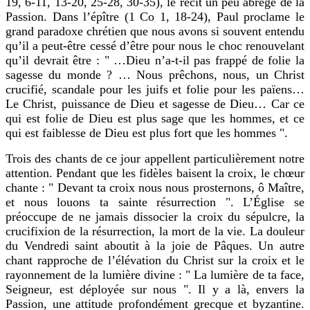
19, 6-11, 13-20, 25-28, 30-35), le récit un peu abrégé de la
Passion. Dans l’épître (1 Co 1, 18-24), Paul proclame le
grand paradoxe chrétien que nous avons si souvent entendu
qu’il a peut-être cessé d’être pour nous le choc renouvelant
qu’il devrait être : " …Dieu n’a-t-il pas frappé de folie la
sagesse du monde ? … Nous prêchons, nous, un Christ
crucifié, scandale pour les juifs et folie pour les païens…
Le Christ, puissance de Dieu et sagesse de Dieu… Car ce
qui est folie de Dieu est plus sage que les hommes, et ce
qui est faiblesse de Dieu est plus fort que les hommes ".
Trois des chants de ce jour appellent particulièrement notre
attention. Pendant que les fidèles baisent la croix, le chœur
chante : " Devant ta croix nous nous prosternons, ô Maître,
et nous louons ta sainte résurrection ". L’Église se
préoccupe de ne jamais dissocier la croix du sépulcre, la
crucifixion de la résurrection, la mort de la vie. La douleur
du Vendredi saint aboutit à la joie de Pâques. Un autre
chant rapproche de l’élévation du Christ sur la croix et le
rayonnement de la lumière divine : " La lumière de ta face,
Seigneur, est déployée sur nous ". Il y a là, envers la
Passion, une attitude profondément grecque et byzantine.