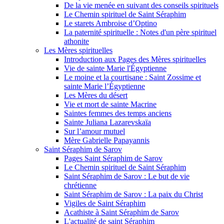
De la vie menée en suivant des conseils spirituels
Le Chemin spirituel de Saint Séraphim
Le starets Ambroise d’Optino
La paternité spirituelle : Notes d'un père spirituel
athonite
Les Mères spirituelles
Introduction aux Pages des Mères spirituelles
Vie de sainte Marie l'Égyptienne
Le moine et la courtisane : Saint Zossime et
sainte Marie l’Égyptienne
Les Mères du désert
Vie et mort de sainte Macrine
Saintes femmes des temps anciens
Sainte Juliana Lazarevskaïa
Sur l’amour mutuel
Mère Gabrielle Papayannis
Saint Séraphim de Sarov
Pages Saint Séraphim de Sarov
Le Chemin spirituel de Saint Séraphim
Saint Séraphim de Sarov : Le but de vie
chrétienne
Saint Séraphim de Sarov : La paix du Christ
Vigiles de Saint Séraphim
Acathiste à Saint Séraphim de Sarov
L'actualité de saint Séraphim