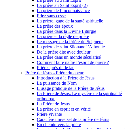
La prière au Saint Esprit
La prière au Saint Esprit-(2)
La prière de l’inconnaissance
Priez sans cesse
La prière, gage de la santé spirituelle
La prière des époux
La prière dans la Divine Liturgie
La prière et la règle de prière
Le message de la Prière du Seigneur
La prière de saint Silouane l’Athonite
De la prière dite avec douleur
La prière dans un monde sécularisé
Comment faire naître l’esprit de prière ?
Prières près du le lac
Prière de Jésus - Prière du coeur
Introduction à la Prière de Jésus
La puissance du Nom
L'usage pratique de la Prière de Jésus
La Prière de Jésus: Le mystère de la spiritualité
orthodoxe
La Prière de Jésus
La prière en esprit et en vérité
Prière vivante
Caractère universel de la prière de Jésus
En chemin vers la prière