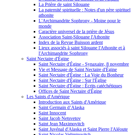
La Prière de saint Silouane
La paternité spirituelle : Notes d'un père spirituel
athonite
L'Archimandrite Sophrony - Moine pour le
monde
Caractère universel de la prière de Jésus
Association Saint-Silouane l'Athonite
Index de la Revue Buisson ardent
Lieux associés à saint Silouane l'Athonite et à
l'Archimandrite Sophrony
Saint Nectaire d'Égine
Saint Nectaire d'Égine - Synaxaire, 8 novembre
Vie et Message de Saint Nectaire d'Égine
Saint Nectaire d'Égine : La Voie du Bonheur
Saint Nectaire d'Égine : Sur l'Église
Saint Nectaire d'Égine : Écrits catéchétiques
Offices de Saint Nectaire d'Égine
Les Saints d'Amérique
Introduction aux Saints d'Amérique
Saint Germain d’Alaska
Saint Innocent
Saint Jacob Netsvetov
Saint Jean Maximovitch
Saint Juvénal d'Alaska et Saint Pierre l'Aléoute
Saint Nicolas Velimirovitch