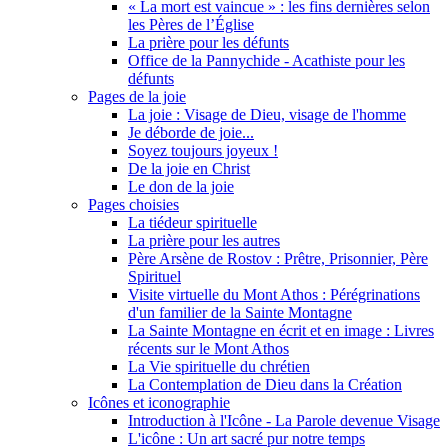
« La mort est vaincue » : les fins dernières selon
les Pères de l’Église
La prière pour les défunts
Office de la Pannychide - Acathiste pour les
défunts
Pages de la joie
La joie : Visage de Dieu, visage de l'homme
Je déborde de joie...
Soyez toujours joyeux !
De la joie en Christ
Le don de la joie
Pages choisies
La tiédeur spirituelle
La prière pour les autres
Père Arsène de Rostov : Prêtre, Prisonnier, Père
Spirituel
Visite virtuelle du Mont Athos : Pérégrinations
d'un familier de la Sainte Montagne
La Sainte Montagne en écrit et en image : Livres
récents sur le Mont Athos
La Vie spirituelle du chrétien
La Contemplation de Dieu dans la Création
Icônes et iconographie
Introduction à l'Icône - La Parole devenue Visage
L'icône : Un art sacré pur notre temps