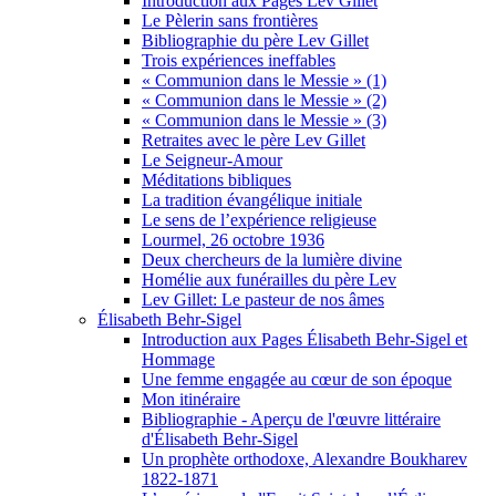
Introduction aux Pages Lev Gillet
Le Pèlerin sans frontières
Bibliographie du père Lev Gillet
Trois expériences ineffables
« Communion dans le Messie » (1)
« Communion dans le Messie » (2)
« Communion dans le Messie » (3)
Retraites avec le père Lev Gillet
Le Seigneur-Amour
Méditations bibliques
La tradition évangélique initiale
Le sens de l’expérience religieuse
Lourmel, 26 octobre 1936
Deux chercheurs de la lumière divine
Homélie aux funérailles du père Lev
Lev Gillet: Le pasteur de nos âmes
Élisabeth Behr-Sigel
Introduction aux Pages Élisabeth Behr-Sigel et
Hommage
Une femme engagée au cœur de son époque
Mon itinéraire
Bibliographie - Aperçu de l'œuvre littéraire
d'Élisabeth Behr-Sigel
Un prophète orthodoxe, Alexandre Boukharev
1822-1871