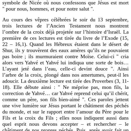
symbole de Nicée où nous confessons que Jésus est mort
" pour nous, hommes, et pour notre salut ".
Au cours des vêpres célébrées le soir du 13 septembre,
trois lectures de l’Ancien Testament nous montrent
l’ombre de la croix déjà projetée sur l’histoire d’Israël. La
première de ces lectures est tirée du livre de l’Exode (15,
22 – 16,1). Quand les Hébreux étaient dans le désert de
Shur, ils y trouvèrent des eaux amères qu’ils ne pouvaient
pas boire ; ils murmuraient contre Moïse. Celui-ci " cria
alors vers Yahvé et Yahvé lui indiqua une sorte de bois…
L’ayant jeté dans l’eau, celle-ci devint douce ". Ainsi
l’arbre de la croix, plongé dans nos amertumes, peut-il les
adoucir. La deuxième lecture est tirée des Proverbes (3, 11-
18). Elle débute ainsi : " Ne méprise pas, mon fils, la
correction de Yahvé… car Yahvé reprend celui qu’il chérit,
comme un père, son fils bien-aimé ". Ces paroles jettent
une vive lumière sur Jésus portant le châtiment des péchés
du monde, et sur le rapport entre l’amour du Père pour le
Fils et la croix du Fils ; elles nous indiquent aussi dans
quel esprit nous devons accepter – et rechercher – le
châtiment de nos propres péchés. Puis, après avoir fait un