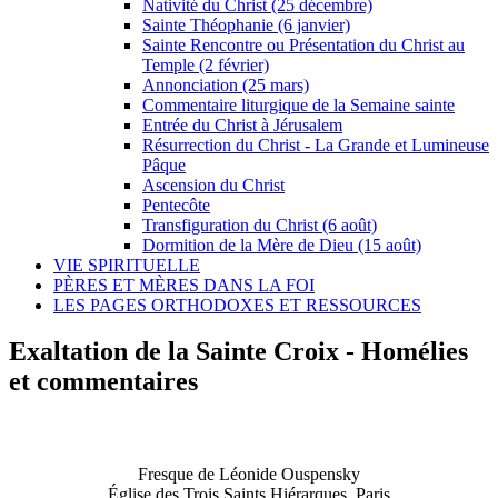
Nativité du Christ (25 décembre)
Sainte Théophanie (6 janvier)
Sainte Rencontre ou Présentation du Christ au
Temple (2 février)
Annonciation (25 mars)
Commentaire liturgique de la Semaine sainte
Entrée du Christ à Jérusalem
Résurrection du Christ - La Grande et Lumineuse
Pâque
Ascension du Christ
Pentecôte
Transfiguration du Christ (6 août)
Dormition de la Mère de Dieu (15 août)
VIE SPIRITUELLE
PÈRES ET MÈRES DANS LA FOI
LES PAGES ORTHODOXES ET RESSOURCES
Exaltation de la Sainte Croix - Homélies
et commentaires
Fresque de Léonide Ouspensky
Église des Trois Saints Hiérarques, Paris