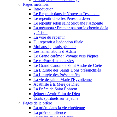
Pages métanoïa
Introduction
Le Repentir dans le Nouveau Testament
Le repentir chez les Pères du désert
Le repentir selon saint Silouane l’Athonite
La métanoïa : Premier pas sur le chemin de la
guérison
La voie du repentir
Du repentir à l’adoption filiale
Moi aussi, je suis pécheur
Les lamentations d’Adam
Le Grand carême : Voyage vers Pâques
Le carême dans nos vies
Le Grand Canon de Saint André de Crète
La Liturgie des Saints Dons présanctifiés
La Liturgie des Présanctifiés
La vie de sainte Marie l'Égyptienne
Acathiste à la Mère de Dieu
La Prière de Saint Éphrem
Jeûner : Avoir Faim de Dieu
Écrits spirituels sur le jeûne
Pages de la prière
La prière dans la vie chrétienne
La prière du silence