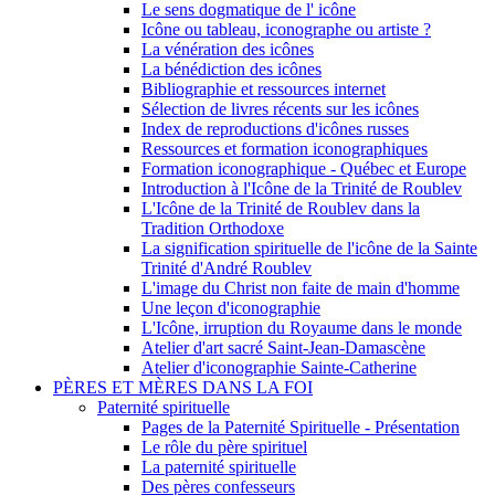
Le sens dogmatique de l' icône
Icône ou tableau, iconographe ou artiste ?
La vénération des icônes
La bénédiction des icônes
Bibliographie et ressources internet
Sélection de livres récents sur les icônes
Index de reproductions d'icônes russes
Ressources et formation iconographiques
Formation iconographique - Québec et Europe
Introduction à l'Icône de la Trinité de Roublev
L'Icône de la Trinité de Roublev dans la
Tradition Orthodoxe
La signification spirituelle de l'icône de la Sainte
Trinité d'André Roublev
L'image du Christ non faite de main d'homme
Une leçon d'iconographie
L'Icône, irruption du Royaume dans le monde
Atelier d'art sacré Saint-Jean-Damascène
Atelier d'iconographie Sainte-Catherine
PÈRES ET MÈRES DANS LA FOI
Paternité spirituelle
Pages de la Paternité Spirituelle - Présentation
Le rôle du père spirituel
La paternité spirituelle
Des pères confesseurs