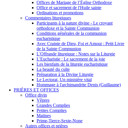
Offices de Mariage de l’Église Orthodoxe
Office et sacrement de l'Huile sainte
Ordinations et promotions
Commentaires liturgiques
Participants à la nature divine - Le croyant
orthodoxe et la Sainte Communion
Conditions générales de la communion
eucharistique
Avec Crainte de Dieu, Foi et Amour : Petit Livre
de la Sainte Communion
L'Offrande liturgique : Notes sur la Liturgie
L'Eucharistie : Le sacrement de la joie
Les bienfaits de la liturgie eucharistique
La beauté du culte
Préparation à la Divine Liturgie
Le Lectorat, Un ministère vital
Hommage à l'archimandrite Denis (Guillaume)
PRIÈRES ET OFFICES
Office divin
Vêpres
Grandes Complies
Petites Complies
Matines
Prime-Tierce-Sexte-None
Autres offices et prières