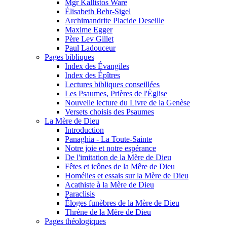
Mgr Kallistos Ware
Élisabeth Behr-Sigel
Archimandrite Placide Deseille
Maxime Egger
Père Lev Gillet
Paul Ladouceur
Pages bibliques
Index des Évangiles
Index des Épîtres
Lectures bibliques conseillées
Les Psaumes, Prières de l'Église
Nouvelle lecture du Livre de la Genèse
Versets choisis des Psaumes
La Mère de Dieu
Introduction
Panaghia - La Toute-Sainte
Notre joie et notre espérance
De l'imitation de la Mère de Dieu
Fêtes et icônes de la Mêre de Dieu
Homélies et essais sur la Mère de Dieu
Acathiste à la Mère de Dieu
Paraclisis
Éloges funèbres de la Mère de Dieu
Thrène de la Mère de Dieu
Pages théologiques