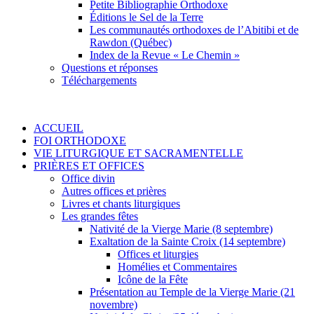
Petite Bibliographie Orthodoxe
Éditions le Sel de la Terre
Les communautés orthodoxes de l’Abitibi et de
Rawdon (Québec)
Index de la Revue « Le Chemin »
Questions et réponses
Téléchargements
ACCUEIL
FOI ORTHODOXE
VIE LITURGIQUE ET SACRAMENTELLE
PRIÈRES ET OFFICES
Office divin
Autres offices et prières
Livres et chants liturgiques
Les grandes fêtes
Nativité de la Vierge Marie (8 septembre)
Exaltation de la Sainte Croix (14 septembre)
Offices et liturgies
Homélies et Commentaires
Icône de la Fête
Présentation au Temple de la Vierge Marie (21
novembre)