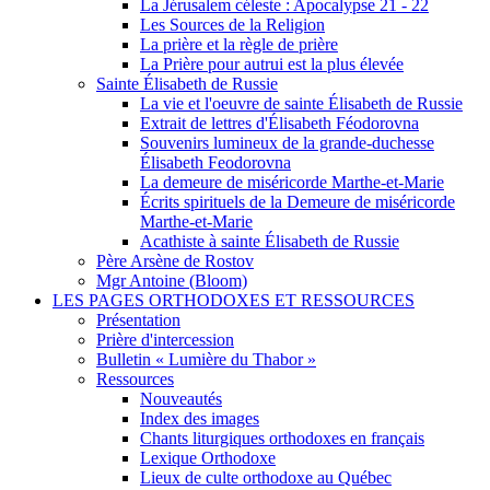
La Jérusalem céleste : Apocalypse 21 - 22
Les Sources de la Religion
La prière et la règle de prière
La Prière pour autrui est la plus élevée
Sainte Élisabeth de Russie
La vie et l'oeuvre de sainte Élisabeth de Russie
Extrait de lettres d'Élisabeth Féodorovna
Souvenirs lumineux de la grande-duchesse
Élisabeth Feodorovna
La demeure de miséricorde Marthe-et-Marie
Écrits spirituels de la Demeure de miséricorde
Marthe-et-Marie
Acathiste à sainte Élisabeth de Russie
Père Arsène de Rostov
Mgr Antoine (Bloom)
LES PAGES ORTHODOXES ET RESSOURCES
Présentation
Prière d'intercession
Bulletin « Lumière du Thabor »
Ressources
Nouveautés
Index des images
Chants liturgiques orthodoxes en français
Lexique Orthodoxe
Lieux de culte orthodoxe au Québec