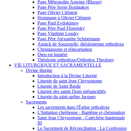
Page Métropolite Antoine (Bloom)
Page Père Serge Boulgakov
Page Olivier Clément
Hommage à Olivier Clément
Page Paul Evdokimov
Page Père Paul Florensky
Page Vladimir Lossky
Page Père Alexandre Schmemann
Annick de Souzenelle, théologienne orthodoxe
Christianisme et réincarnation
Dieu est lumière
Théologie orthodoxe/Orthodox Theology
VIE LITURGIQUE ET SACRAMENTELLE
Divine liturgie
Introduction à la Divine Liturgie
Liturgie de saint Jean Chrysostome
Liturgie de Saint Basile
Liturgie des saints Dons présanctifiés
Liturgie du saint apôtre Jacques
Sacrements
Les sacrements dans l'Église orthodoxe
L'Initiation chrétienne - Baptême et chrismation
Saint Jean Chrysostome - Catéchèse baptismale
III
Le Sacrement de Réconciliation : La Confession