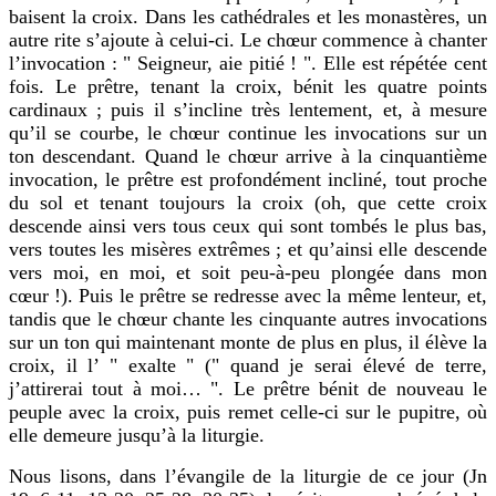
baisent la croix. Dans les cathédrales et les monastères, un
autre rite s’ajoute à celui-ci. Le chœur commence à chanter
l’invocation : " Seigneur, aie pitié ! ". Elle est répétée cent
fois. Le prêtre, tenant la croix, bénit les quatre points
cardinaux ; puis il s’incline très lentement, et, à mesure
qu’il se courbe, le chœur continue les invocations sur un
ton descendant. Quand le chœur arrive à la cinquantième
invocation, le prêtre est profondément incliné, tout proche
du sol et tenant toujours la croix (oh, que cette croix
descende ainsi vers tous ceux qui sont tombés le plus bas,
vers toutes les misères extrêmes ; et qu’ainsi elle descende
vers moi, en moi, et soit peu-à-peu plongée dans mon
cœur !). Puis le prêtre se redresse avec la même lenteur, et,
tandis que le chœur chante les cinquante autres invocations
sur un ton qui maintenant monte de plus en plus, il élève la
croix, il l’ " exalte " (" quand je serai élevé de terre,
j’attirerai tout à moi… ". Le prêtre bénit de nouveau le
peuple avec la croix, puis remet celle-ci sur le pupitre, où
elle demeure jusqu’à la liturgie.
Nous lisons, dans l’évangile de la liturgie de ce jour (Jn