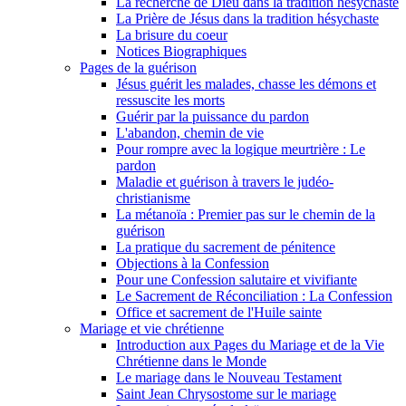
La recherche de Dieu dans la tradition hésychaste
La Prière de Jésus dans la tradition hésychaste
La brisure du coeur
Notices Biographiques
Pages de la guérison
Jésus guérit les malades, chasse les démons et
ressuscite les morts
Guérir par la puissance du pardon
L'abandon, chemin de vie
Pour rompre avec la logique meurtrière : Le
pardon
Maladie et guérison à travers le judéo-
christianisme
La métanoïa : Premier pas sur le chemin de la
guérison
La pratique du sacrement de pénitence
Objections à la Confession
Pour une Confession salutaire et vivifiante
Le Sacrement de Réconciliation : La Confession
Office et sacrement de l'Huile sainte
Mariage et vie chrétienne
Introduction aux Pages du Mariage et de la Vie
Chrétienne dans le Monde
Le mariage dans le Nouveau Testament
Saint Jean Chrysostome sur le mariage