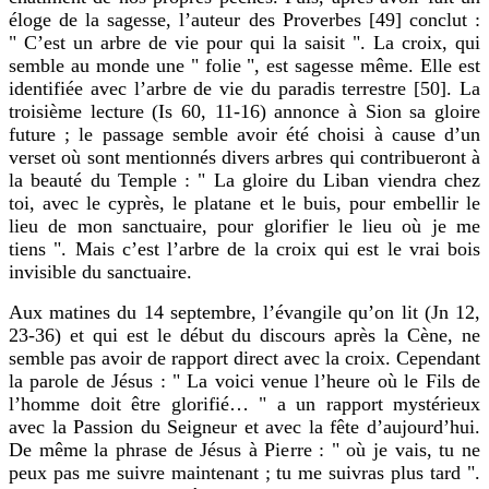
éloge de la sagesse, l’auteur des Proverbes [49] conclut :
" C’est un arbre de vie pour qui la saisit ". La croix, qui
semble au monde une " folie ", est sagesse même. Elle est
identifiée avec l’arbre de vie du paradis terrestre [50]. La
troisième lecture (Is 60, 11-16) annonce à Sion sa gloire
future ; le passage semble avoir été choisi à cause d’un
verset où sont mentionnés divers arbres qui contribueront à
la beauté du Temple : " La gloire du Liban viendra chez
toi, avec le cyprès, le platane et le buis, pour embellir le
lieu de mon sanctuaire, pour glorifier le lieu où je me
tiens ". Mais c’est l’arbre de la croix qui est le vrai bois
invisible du sanctuaire.
Aux matines du 14 septembre, l’évangile qu’on lit (Jn 12,
23-36) et qui est le début du discours après la Cène, ne
semble pas avoir de rapport direct avec la croix. Cependant
la parole de Jésus : " La voici venue l’heure où le Fils de
l’homme doit être glorifié… " a un rapport mystérieux
avec la Passion du Seigneur et avec la fête d’aujourd’hui.
De même la phrase de Jésus à Pierre : " où je vais, tu ne
peux pas me suivre maintenant ; tu me suivras plus tard ".