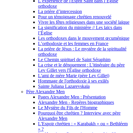
L’expérience de l'Esprit Saint dans l’Église
orthodoxe
La prière d’intercession
Pour un témoignage chrétien renouvelé
Vivre les fêtes religieuses dans une société laïque
La signification du ministère // Les laïcs dans
l’Église
Les orthodoxes dans le mouvement œcuménique
L’orthodoxie et les femmes en France
La prière de Jésus : Le mystère de la spiritualité
orthodoxe
Le Chemin spirituel de Saint Séraphim
La crise et le dénouement : L'itinéraire du père
Lev Gillet vers l'Église orthodoxe
L'ami de mère Marie (père Lev Gillet)
Hommage de l'orthodoxie à ses exilés
Sainte Juliana Lazarevskaïa
Père Alexandre Men
Pages Alexandre Men : Présentation
Alexandre Men - Repères biographiques
Le Mystère du Fils de l'Homme
Pourquoi être chrétien ? Interview avec père
Alexandre Men
L'Espoir chrétien : « Karabakh » ou « Bethléem
» ?