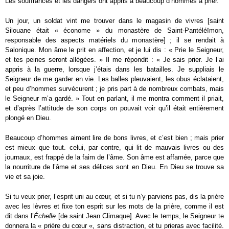
Les souffrances et les dangers ont appris à beaucoup d’hommes à prier.
Un jour, un soldat vint me trouver dans le magasin de vivres [saint
Silouane était « économe » du monastère de Saint-Pantéléïmon,
responsable des aspects matériels du monastère] ; il se rendait à
Salonique. Mon âme le prit en affection, et je lui dis : « Prie le Seigneur,
et tes peines seront allégées. » Il me répondit : « Je sais prier. Je l’ai
appris à la guerre, lorsque j’étais dans les batailles. Je suppliais le
Seigneur de me garder en vie. Les balles pleuvaient, les obus éclataient,
et peu d’hommes survécurent ; je pris part à de nombreux combats, mais
le Seigneur m’a gardé. » Tout en parlant, il me montra comment il priait,
et d’après l’attitude de son corps on pouvait voir qu’il était entièrement
plongé en Dieu.
Beaucoup d’hommes aiment lire de bons livres, et c’est bien ; mais prier
est mieux que tout. celui, par contre, qui lit de mauvais livres ou des
journaux, est frappé de la faim de l’âme. Son âme est affamée, parce que
la nourriture de l’âme et ses délices sont en Dieu. En Dieu se trouve sa
vie et sa joie.
Si tu veux prier, l’esprit uni au cœur, et si tu n’y parviens pas, dis la prière
avec les lèvres et fixe ton esprit sur les mots de la prière, comme il est
dit dans l’
Échelle
[de saint Jean Climaque]. Avec le temps, le Seigneur te
donnera la « prière du cœur «, sans distraction, et tu prieras avec facilité.