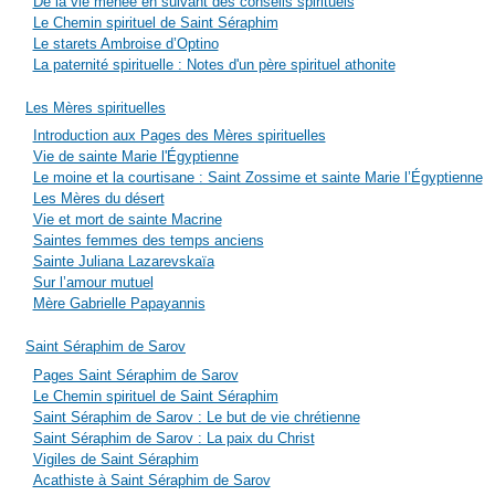
De la vie menée en suivant des conseils spirituels
Le Chemin spirituel de Saint Séraphim
Le starets Ambroise d’Optino
La paternité spirituelle : Notes d'un père spirituel athonite
Les Mères spirituelles
Introduction aux Pages des Mères spirituelles
Vie de sainte Marie l'Égyptienne
Le moine et la courtisane : Saint Zossime et sainte Marie l’Égyptienne
Les Mères du désert
Vie et mort de sainte Macrine
Saintes femmes des temps anciens
Sainte Juliana Lazarevskaïa
Sur l’amour mutuel
Mère Gabrielle Papayannis
Saint Séraphim de Sarov
Pages Saint Séraphim de Sarov
Le Chemin spirituel de Saint Séraphim
Saint Séraphim de Sarov : Le but de vie chrétienne
Saint Séraphim de Sarov : La paix du Christ
Vigiles de Saint Séraphim
Acathiste à Saint Séraphim de Sarov