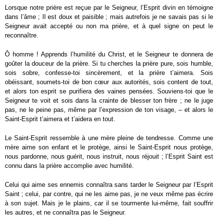
Lorsque notre prière est reçue par le Seigneur, l’Esprit divin en témoigne
dans l’âme ; Il est doux et paisible ; mais autrefois je ne savais pas si le
Seigneur avait accepté ou non ma prière, et à quel signe on peut le
reconnaître.
Ô homme ! Apprends l’humilité du Christ, et le Seigneur te donnera de
goûter la douceur de la prière. Si tu cherches la prière pure, sois humble,
sois sobre, confesse-toi sincèrement, et la prière t’aimera. Sois
obéissant, soumets-toi de bon cœur aux autorités, sois content de tout,
et alors ton esprit se purifiera des vaines pensées. Souviens-toi que le
Seigneur te voit et sois dans la crainte de blesser ton frère ; ne le juge
pas, ne le peine pas, même par l’expression de ton visage, – et alors le
Saint-Esprit t’aimera et t’aidera en tout.
Le Saint-Esprit ressemble à une mère pleine de tendresse. Comme une
mère aime son enfant et le protège, ainsi le Saint-Esprit nous protège,
nous pardonne, nous guérit, nous instruit, nous réjouit ; l’Esprit Saint est
connu dans la prière accomplie avec humilité.
Celui qui aime ses ennemis connaîtra sans tarder le Seigneur par l’Esprit
Saint ; celui, par contre, qui ne les aime pas, je ne veux même pas écrire
à son sujet. Mais je le plains, car il se tourmente lui-même, fait souffrir
les autres, et ne connaîtra pas le Seigneur.