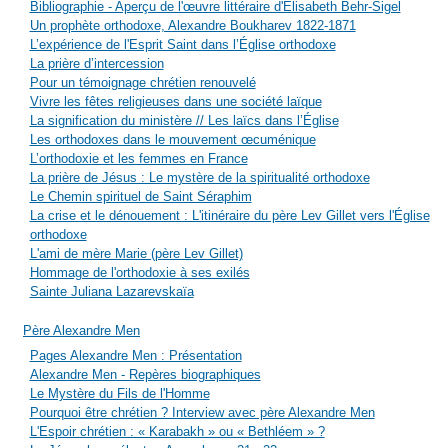
Bibliographie - Aperçu de l'œuvre littéraire d'Élisabeth Behr-Sigel
Un prophète orthodoxe, Alexandre Boukharev 1822-1871
L’expérience de l'Esprit Saint dans l’Église orthodoxe
La prière d’intercession
Pour un témoignage chrétien renouvelé
Vivre les fêtes religieuses dans une société laïque
La signification du ministère // Les laïcs dans l’Église
Les orthodoxes dans le mouvement œcuménique
L’orthodoxie et les femmes en France
La prière de Jésus : Le mystère de la spiritualité orthodoxe
Le Chemin spirituel de Saint Séraphim
La crise et le dénouement : L'itinéraire du père Lev Gillet vers l'Église
orthodoxe
L'ami de mère Marie (père Lev Gillet)
Hommage de l'orthodoxie à ses exilés
Sainte Juliana Lazarevskaïa
Père Alexandre Men
Pages Alexandre Men : Présentation
Alexandre Men - Repères biographiques
Le Mystère du Fils de l'Homme
Pourquoi être chrétien ? Interview avec père Alexandre Men
L'Espoir chrétien : « Karabakh » ou « Bethléem » ?