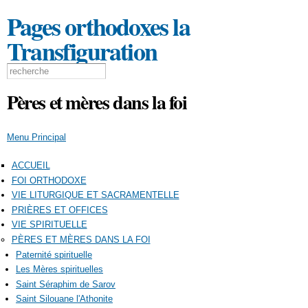
Aller au
Pages orthodoxes la
contenu
principal
Transfiguration
Formulaire de recherche
Search this site
Pères et mères dans la foi
Menu Principal
ACCUEIL
FOI ORTHODOXE
VIE LITURGIQUE ET SACRAMENTELLE
PRIÈRES ET OFFICES
VIE SPIRITUELLE
PÈRES ET MÈRES DANS LA FOI
Paternité spirituelle
Les Mères spirituelles
Saint Séraphim de Sarov
Saint Silouane l'Athonite