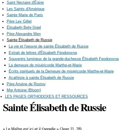
Saint Nectaire d'Égine
Les Saints d'Amérique
Sainte Marie de Paris
Père Lev Gillet
Élisabeth Behr-Sigel
Père Alexandre Men
Sainte Élisabeth de Russie
La vie et l'oeuvre de sainte Élisabeth de Russie
Extrait de lettres d'Élisabeth Féodorovna
Souvenirs lumineux de la grande-duchesse Élisabeth Feodorovna
La demeure de miséricorde Marthe-et-Marie
Écrits spirituels de la Demeure de miséricorde Marthe-et-Marie
Acathiste à sainte Élisabeth de Russie
Père Arsène de Rostov
Mgr Antoine (Bloom)
LES PAGES ORTHODOXES ET RESSOURCES
Sainte Élisabeth de Russie
« Le Maître est ici et il t'appelle » (Jean 11, 28)